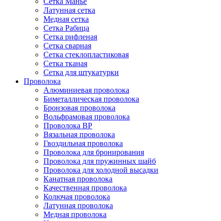
Сетка Манье
Латунная сетка
Медная сетка
Сетка Рабица
Сетка рифленая
Сетка сварная
Сетка стеклопластиковая
Сетка тканая
Сетка для штукатурки
Проволока
Алюминиевая проволока
Биметаллическая проволока
Бронзовая проволока
Вольфрамовая проволока
Проволока ВР
Вязальная проволока
Гвоздильная проволока
Проволока для бронирования
Проволока для пружинных шайб
Проволока для холодной высадки
Канатная проволока
Качественная проволока
Колючая проволока
Латунная проволока
Медная проволока