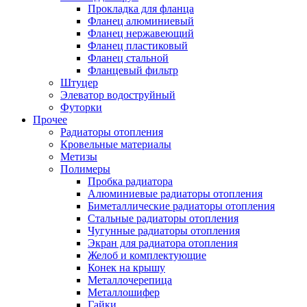
Прокладка для фланца
Фланец алюминиевый
Фланец нержавеющий
Фланец пластиковый
Фланец стальной
Фланцевый фильтр
Штуцер
Элеватор водоструйный
Футорки
Прочее
Радиаторы отопления
Кровельные материалы
Метизы
Полимеры
Пробка радиатора
Алюминиевые радиаторы отопления
Биметаллические радиаторы отопления
Стальные радиаторы отопления
Чугунные радиаторы отопления
Экран для радиатора отопления
Желоб и комплектующие
Конек на крышу
Металлочерепица
Металлошифер
Гайки