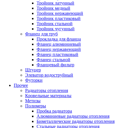
Тройник латунный
Тройник медный
Тройник нержавеющий
Тройник пластиковый
Тройник стальной
Тройник чугунный
Фланец для труб
Прокладка для фланца
Фланец алюминиевый
Фланец нержавеющий
Фланец пластиковый
Фланец стальной
Фланцевый фильтр
Штуцер
Элеватор водоструйный
Футорки
Прочее
Радиаторы отопления
Кровельные материалы
Метизы
Полимеры
Пробка радиатора
Алюминиевые радиаторы отопления
Биметаллические радиаторы отопления
Стальные радиаторы отопления