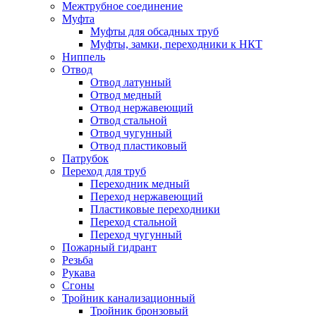
Межтрубное соединение
Муфта
Муфты для обсадных труб
Муфты, замки, переходники к НКТ
Ниппель
Отвод
Отвод латунный
Отвод медный
Отвод нержавеющий
Отвод стальной
Отвод чугунный
Отвод пластиковый
Патрубок
Переход для труб
Переходник медный
Переход нержавеющий
Пластиковые переходники
Переход стальной
Переход чугунный
Пожарный гидрант
Резьба
Рукава
Сгоны
Тройник канализационный
Тройник бронзовый