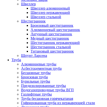
Швеллер
Швеллер алюминиевый
Швеллер нержавеющий
Швеллер стальной
Шестигранник
Бронзовый шестигранник
Алюминиевый шестигранник
Латунный шестигранник
Медный шестигранник
Шестигранник нержавеющий
Шестигранник стальной
Титановый шестигранник
Шпунт Ларсена
Труба
Алюминиевые трубы
Асбестоцементная труба
Бесшовные трубы
Бронзовая труба
Бурильные трубы
Предизолированные трубы
Водогазопроводные трубы ВГП
Газлифтные трубы
Труба бесшовная горячекатаная
Гофрированная труба из нержавеющей стали