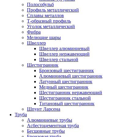
Полособульб
Профиль металлический
Сплавы металлов
Т-образный профиль
Уголок металлический
Фибра
Мелющие шары
Швеллер
Швеллер алюминиевый
Швеллер нержавеющий
Швеллер стальной
Шестигранник
Бронзовый шестигранник
Алюминиевый шестигранник
Латунный шестигранник
Медный шестигранник
Шестигранник нержавеющий
Шестигранник стальной
Титановый шестигранник
Шпунт Ларсена
Труба
Алюминиевые трубы
Асбестоцементная труба
Бесшовные трубы
Бронзовая труба