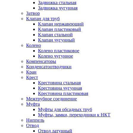
Задвижка стальная
Задвижка чугунная
Затвор
Клапан для труб
Клапан нержавеющий
Клапан пластиковый
Клапан стальной
Клапан чугунный
Колено
Колено пластиковое
Колено чугунное
Компенсаторы
Конденсатоотводчики
Кран
Крест
Крестовина стальная
Крестовина чугунная
Крестовина пластиковая
Межтрубное соединение
Муфта
Муфты для обсадных труб
Муфты, замки, переходники к НКТ
Ниппель
Отвод
Отвод латунный