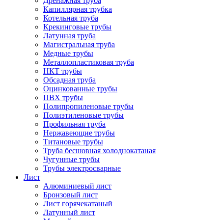
Дренажная труба
Капиллярная трубка
Котельная труба
Крекинговые трубы
Латунная труба
Магистральная труба
Медные трубы
Металлопластиковая труба
НКТ трубы
Обсадная труба
Оцинкованные трубы
ПВХ трубы
Полипропиленовые трубы
Полиэтиленовые трубы
Профильная труба
Нержавеющие трубы
Титановые трубы
Труба бесшовная холоднокатаная
Чугунные трубы
Трубы электросварные
Лист
Алюминиевый лист
Бронзовый лист
Лист горячекатаный
Латунный лист