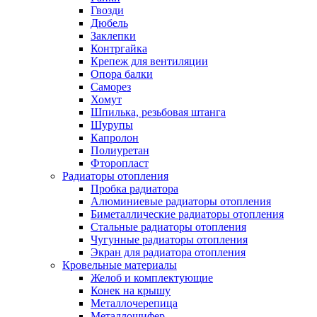
Гвозди
Дюбель
Заклепки
Контргайка
Крепеж для вентиляции
Опора балки
Саморез
Хомут
Шпилька, резьбовая штанга
Шурупы
Капролон
Полиуретан
Фторопласт
Радиаторы отопления
Пробка радиатора
Алюминиевые радиаторы отопления
Биметаллические радиаторы отопления
Стальные радиаторы отопления
Чугунные радиаторы отопления
Экран для радиатора отопления
Кровельные материалы
Желоб и комплектующие
Конек на крышу
Металлочерепица
Металлошифер