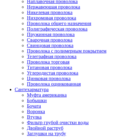
Наплавочная проволока
Нержавеющая проволока
Никелевая проволока
Нихромовая проволока
Проволока общего назначения
Полиграфическая проволока
Пружинная проволока
Сварочная проволока
Свинцовая проволока
Проволока с полимерным покрытием
Телеграфная проволока
Проволока торговая
Титановая проволока
Углеродистая проволока
Цинковая проволока
Проволока оцинкованная
Сантехарматура
Муфта американка
Бобышки
Бочата
Воронка
Втулка
Фильтр грубой очистки воды
Двойной раструб
Заглушки на трубу