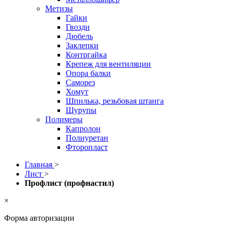
Метизы
Гайки
Гвозди
Дюбель
Заклепки
Контргайка
Крепеж для вентиляции
Опора балки
Саморез
Хомут
Шпилька, резьбовая штанга
Шурупы
Полимеры
Капролон
Полиуретан
Фторопласт
Главная
>
Лист
>
Профлист (профнастил)
×
Форма авторизации