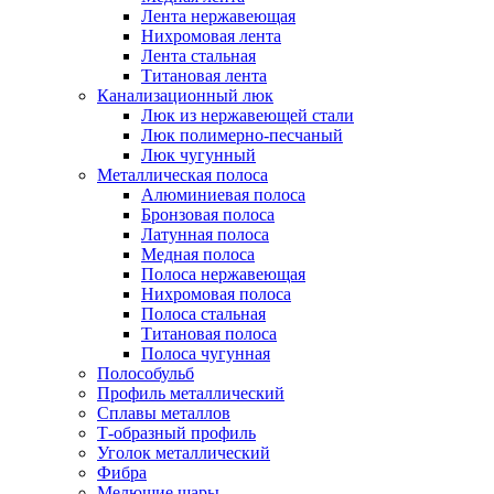
Лента нержавеющая
Нихромовая лента
Лента стальная
Титановая лента
Канализационный люк
Люк из нержавеющей стали
Люк полимерно-песчаный
Люк чугунный
Металлическая полоса
Алюминиевая полоса
Бронзовая полоса
Латунная полоса
Медная полоса
Полоса нержавеющая
Нихромовая полоса
Полоса стальная
Титановая полоса
Полоса чугунная
Полособульб
Профиль металлический
Сплавы металлов
Т-образный профиль
Уголок металлический
Фибра
Мелющие шары