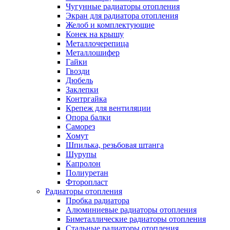
Чугунные радиаторы отопления
Экран для радиатора отопления
Желоб и комплектующие
Конек на крышу
Металлочерепица
Металлошифер
Гайки
Гвозди
Дюбель
Заклепки
Контргайка
Крепеж для вентиляции
Опора балки
Саморез
Хомут
Шпилька, резьбовая штанга
Шурупы
Капролон
Полиуретан
Фторопласт
Радиаторы отопления
Пробка радиатора
Алюминиевые радиаторы отопления
Биметаллические радиаторы отопления
Стальные радиаторы отопления