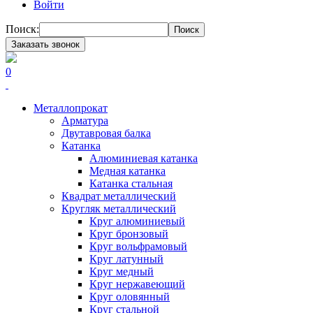
Войти
Поиск:
Поиск
Заказать звонок
0
Металлопрокат
Арматура
Двутавровая балка
Катанка
Алюминиевая катанка
Медная катанка
Катанка стальная
Квадрат металлический
Кругляк металлический
Круг алюминиевый
Круг бронзовый
Круг вольфрамовый
Круг латунный
Круг медный
Круг нержавеющий
Круг оловянный
Круг стальной