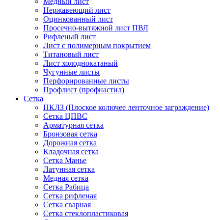
Медный лист
Нержавеющий лист
Оцинкованный лист
Просечно-вытяжной лист ПВЛ
Рифленый лист
Лист с полимерным покрытием
Титановый лист
Лист холоднокатаный
Чугунные листы
Перфорированные листы
Профлист (профнастил)
Сетка
ПКЛЗ (Плоское колючее ленточное заграждение)
Сетка ЦПВС
Арматурная сетка
Бронзовая сетка
Дорожная сетка
Кладочная сетка
Сетка Манье
Латунная сетка
Медная сетка
Сетка Рабица
Сетка рифленая
Сетка сварная
Сетка стеклопластиковая