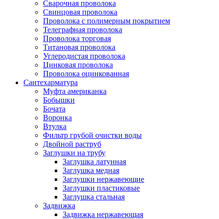
Сварочная проволока
Свинцовая проволока
Проволока с полимерным покрытием
Телеграфная проволока
Проволока торговая
Титановая проволока
Углеродистая проволока
Цинковая проволока
Проволока оцинкованная
Сантехарматура
Муфта американка
Бобышки
Бочата
Воронка
Втулка
Фильтр грубой очистки воды
Двойной раструб
Заглушки на трубу
Заглушка латунная
Заглушка медная
Заглушки нержавеющие
Заглушки пластиковые
Заглушка стальная
Задвижка
Задвижка нержавеющая