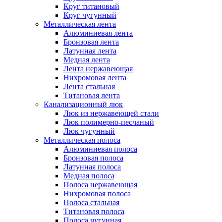
Круг титановый
Круг чугунный
Металлическая лента
Алюминиевая лента
Бронзовая лента
Латунная лента
Медная лента
Лента нержавеющая
Нихромовая лента
Лента стальная
Титановая лента
Канализационный люк
Люк из нержавеющей стали
Люк полимерно-песчаный
Люк чугунный
Металлическая полоса
Алюминиевая полоса
Бронзовая полоса
Латунная полоса
Медная полоса
Полоса нержавеющая
Нихромовая полоса
Полоса стальная
Титановая полоса
Полоса чугунная