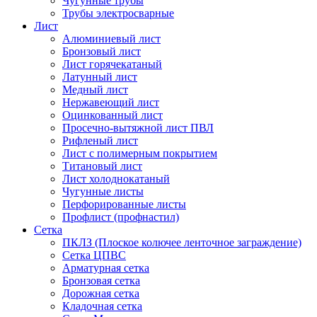
Чугунные трубы
Трубы электросварные
Лист
Алюминиевый лист
Бронзовый лист
Лист горячекатаный
Латунный лист
Медный лист
Нержавеющий лист
Оцинкованный лист
Просечно-вытяжной лист ПВЛ
Рифленый лист
Лист с полимерным покрытием
Титановый лист
Лист холоднокатаный
Чугунные листы
Перфорированные листы
Профлист (профнастил)
Сетка
ПКЛЗ (Плоское колючее ленточное заграждение)
Сетка ЦПВС
Арматурная сетка
Бронзовая сетка
Дорожная сетка
Кладочная сетка