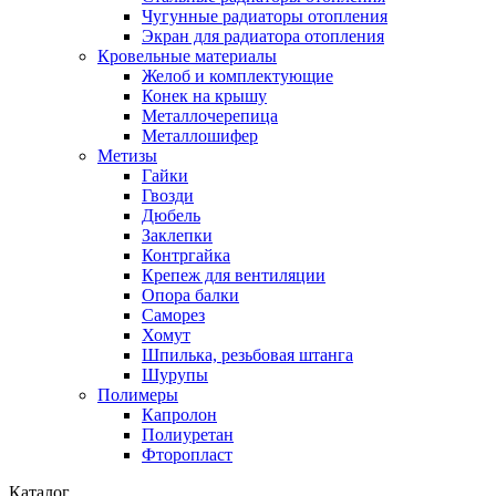
Чугунные радиаторы отопления
Экран для радиатора отопления
Кровельные материалы
Желоб и комплектующие
Конек на крышу
Металлочерепица
Металлошифер
Метизы
Гайки
Гвозди
Дюбель
Заклепки
Контргайка
Крепеж для вентиляции
Опора балки
Саморез
Хомут
Шпилька, резьбовая штанга
Шурупы
Полимеры
Капролон
Полиуретан
Фторопласт
Каталог