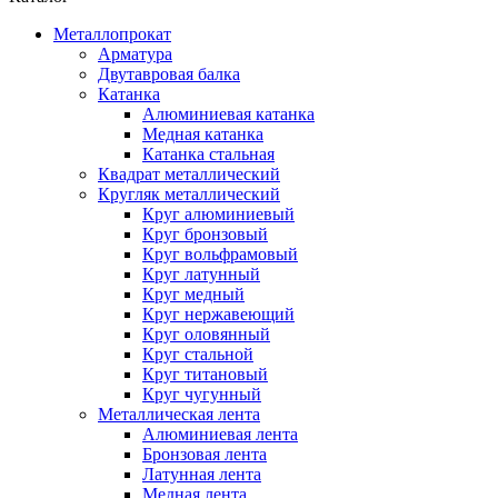
Металлопрокат
Арматура
Двутавровая балка
Катанка
Алюминиевая катанка
Медная катанка
Катанка стальная
Квадрат металлический
Кругляк металлический
Круг алюминиевый
Круг бронзовый
Круг вольфрамовый
Круг латунный
Круг медный
Круг нержавеющий
Круг оловянный
Круг стальной
Круг титановый
Круг чугунный
Металлическая лента
Алюминиевая лента
Бронзовая лента
Латунная лента
Медная лента