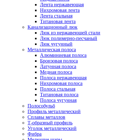
Лента нержавеющая
Нихромовая лента
Лента стальная
Титановая лента
Канализационный люк
Люк из нержавеющей стали
Люк полимерно-песчаный
Люк чугунный
Металлическая полоса
Алюминиевая полоса
Бронзовая полоса
Латунная полоса
Медная полоса
Полоса нержавеющая
Нихромовая полоса
Полоса стальная
Титановая полоса
Полоса чугунная
Полособульб
Профиль металлический
Сплавы металлов
Т-образный профиль
Уголок металлический
Фибра
Мелющие шары