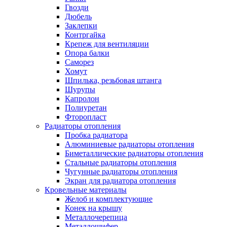
Гвозди
Дюбель
Заклепки
Контргайка
Крепеж для вентиляции
Опора балки
Саморез
Хомут
Шпилька, резьбовая штанга
Шурупы
Капролон
Полиуретан
Фторопласт
Радиаторы отопления
Пробка радиатора
Алюминиевые радиаторы отопления
Биметаллические радиаторы отопления
Стальные радиаторы отопления
Чугунные радиаторы отопления
Экран для радиатора отопления
Кровельные материалы
Желоб и комплектующие
Конек на крышу
Металлочерепица
Металлошифер