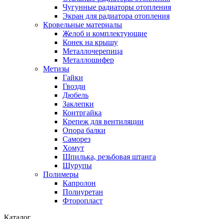
Чугунные радиаторы отопления
Экран для радиатора отопления
Кровельные материалы
Желоб и комплектующие
Конек на крышу
Металлочерепица
Металлошифер
Метизы
Гайки
Гвозди
Дюбель
Заклепки
Контргайка
Крепеж для вентиляции
Опора балки
Саморез
Хомут
Шпилька, резьбовая штанга
Шурупы
Полимеры
Капролон
Полиуретан
Фторопласт
Каталог