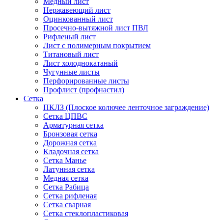
Медный лист
Нержавеющий лист
Оцинкованный лист
Просечно-вытяжной лист ПВЛ
Рифленый лист
Лист с полимерным покрытием
Титановый лист
Лист холоднокатаный
Чугунные листы
Перфорированные листы
Профлист (профнастил)
Сетка
ПКЛЗ (Плоское колючее ленточное заграждение)
Сетка ЦПВС
Арматурная сетка
Бронзовая сетка
Дорожная сетка
Кладочная сетка
Сетка Манье
Латунная сетка
Медная сетка
Сетка Рабица
Сетка рифленая
Сетка сварная
Сетка стеклопластиковая