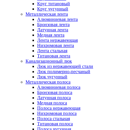
Круг титановый
Круг чугунный
Металлическая лента
Алюминиевая лента
Бронзовая лента
Латунная лента
Медная лента
Лента нержавеющая
Нихромовая лента
Лента стальная
Титановая лента
Канализационный люк
Люк из нержавеющей стали
Люк полимерно-песчаный
Люк чугунный
Металлическая полоса
Алюминиевая полоса
Бронзовая полоса
Латунная полоса
Медная полоса
Полоса нержавеющая
Нихромовая полоса
Полоса стальная
Титановая полоса
Полоса чугунная