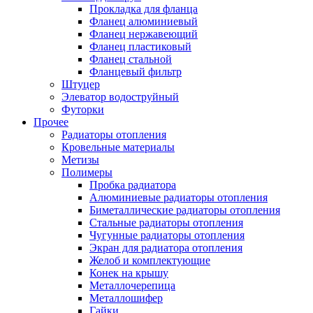
Прокладка для фланца
Фланец алюминиевый
Фланец нержавеющий
Фланец пластиковый
Фланец стальной
Фланцевый фильтр
Штуцер
Элеватор водоструйный
Футорки
Прочее
Радиаторы отопления
Кровельные материалы
Метизы
Полимеры
Пробка радиатора
Алюминиевые радиаторы отопления
Биметаллические радиаторы отопления
Стальные радиаторы отопления
Чугунные радиаторы отопления
Экран для радиатора отопления
Желоб и комплектующие
Конек на крышу
Металлочерепица
Металлошифер
Гайки