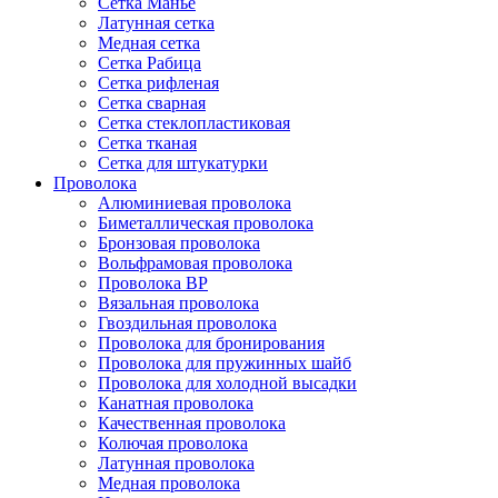
Сетка Манье
Латунная сетка
Медная сетка
Сетка Рабица
Сетка рифленая
Сетка сварная
Сетка стеклопластиковая
Сетка тканая
Сетка для штукатурки
Проволока
Алюминиевая проволока
Биметаллическая проволока
Бронзовая проволока
Вольфрамовая проволока
Проволока ВР
Вязальная проволока
Гвоздильная проволока
Проволока для бронирования
Проволока для пружинных шайб
Проволока для холодной высадки
Канатная проволока
Качественная проволока
Колючая проволока
Латунная проволока
Медная проволока