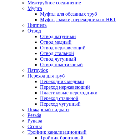
Межтрубное соединение
Муфта
Муфты для обсадных труб
Муфты, замки, переходники к НКТ
Ниппель
Отвод
Отвод латунный
Отвод медный
Отвод нержавеющий
Отвод стальной
Отвод чугунный
Отвод пластиковый
Патрубок
Переход для труб
Переходник медный
Переход нержавеющий
Пластиковые переходники
Переход стальной
Переход чугунный
Пожарный гидрант
Резьба
Рукава
Сгоны
Тройник канализационный
Тройник бронзовый