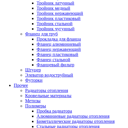
Тройник латунный
Тройник медный
Тройник нержавеющий
Тройник пластиковый
Тройник стальной
Тройник чугунный
Фланец для труб
Прокладка для фланца
Фланец алюминиевый
Фланец нержавеющий
Фланец пластиковый
Фланец стальной
Фланцевый фильтр
Штуцер
Элеватор водоструйный
Футорки
Прочее
Радиаторы отопления
Кровельные материалы
Метизы
Полимеры
Пробка радиатора
Алюминиевые радиаторы отопления
Биметаллические радиаторы отопления
Стальные радиаторы отопления