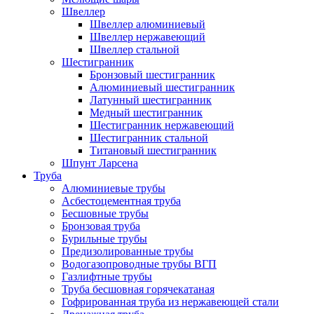
Швеллер
Швеллер алюминиевый
Швеллер нержавеющий
Швеллер стальной
Шестигранник
Бронзовый шестигранник
Алюминиевый шестигранник
Латунный шестигранник
Медный шестигранник
Шестигранник нержавеющий
Шестигранник стальной
Титановый шестигранник
Шпунт Ларсена
Труба
Алюминиевые трубы
Асбестоцементная труба
Бесшовные трубы
Бронзовая труба
Бурильные трубы
Предизолированные трубы
Водогазопроводные трубы ВГП
Газлифтные трубы
Труба бесшовная горячекатаная
Гофрированная труба из нержавеющей стали