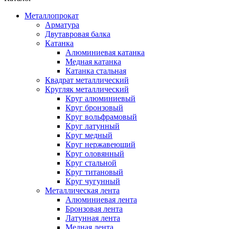
Металлопрокат
Арматура
Двутавровая балка
Катанка
Алюминиевая катанка
Медная катанка
Катанка стальная
Квадрат металлический
Кругляк металлический
Круг алюминиевый
Круг бронзовый
Круг вольфрамовый
Круг латунный
Круг медный
Круг нержавеющий
Круг оловянный
Круг стальной
Круг титановый
Круг чугунный
Металлическая лента
Алюминиевая лента
Бронзовая лента
Латунная лента
Медная лента