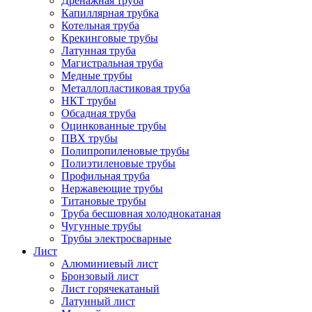
Дренажная труба
Капиллярная трубка
Котельная труба
Крекинговые трубы
Латунная труба
Магистральная труба
Медные трубы
Металлопластиковая труба
НКТ трубы
Обсадная труба
Оцинкованные трубы
ПВХ трубы
Полипропиленовые трубы
Полиэтиленовые трубы
Профильная труба
Нержавеющие трубы
Титановые трубы
Труба бесшовная холоднокатаная
Чугунные трубы
Трубы электросварные
Лист
Алюминиевый лист
Бронзовый лист
Лист горячекатаный
Латунный лист