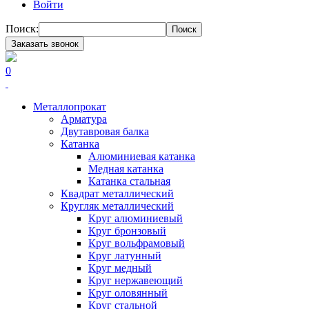
Войти
Поиск:
Поиск
Заказать звонок
0
Металлопрокат
Арматура
Двутавровая балка
Катанка
Алюминиевая катанка
Медная катанка
Катанка стальная
Квадрат металлический
Кругляк металлический
Круг алюминиевый
Круг бронзовый
Круг вольфрамовый
Круг латунный
Круг медный
Круг нержавеющий
Круг оловянный
Круг стальной