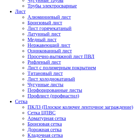
Чугунные трубы
Трубы электросварные
Лист
Алюминиевый лист
Бронзовый лист
Лист горячекатаный
Латунный лист
Медный лист
Нержавеющий лист
Оцинкованный лист
Просечно-вытяжной лист ПВЛ
Рифленый лист
Лист с полимерным покрытием
Титановый лист
Лист холоднокатаный
Чугунные листы
Перфорированные листы
Профлист (профнастил)
Сетка
ПКЛЗ (Плоское колючее ленточное заграждение)
Сетка ЦПВС
Арматурная сетка
Бронзовая сетка
Дорожная сетка
Кладочная сетка