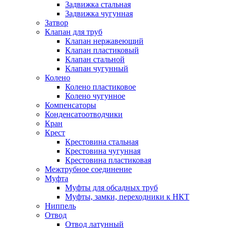
Задвижка стальная
Задвижка чугунная
Затвор
Клапан для труб
Клапан нержавеющий
Клапан пластиковый
Клапан стальной
Клапан чугунный
Колено
Колено пластиковое
Колено чугунное
Компенсаторы
Конденсатоотводчики
Кран
Крест
Крестовина стальная
Крестовина чугунная
Крестовина пластиковая
Межтрубное соединение
Муфта
Муфты для обсадных труб
Муфты, замки, переходники к НКТ
Ниппель
Отвод
Отвод латунный