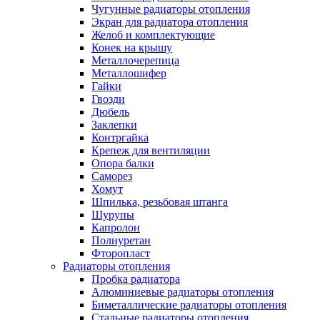
Чугунные радиаторы отопления
Экран для радиатора отопления
Желоб и комплектующие
Конек на крышу
Металлочерепица
Металлошифер
Гайки
Гвозди
Дюбель
Заклепки
Контргайка
Крепеж для вентиляции
Опора балки
Саморез
Хомут
Шпилька, резьбовая штанга
Шурупы
Капролон
Полиуретан
Фторопласт
Радиаторы отопления
Пробка радиатора
Алюминиевые радиаторы отопления
Биметаллические радиаторы отопления
Стальные радиаторы отопления