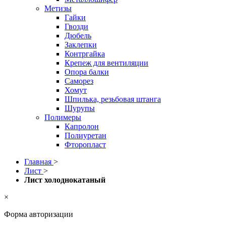
Метизы
Гайки
Гвозди
Дюбель
Заклепки
Контргайка
Крепеж для вентиляции
Опора балки
Саморез
Хомут
Шпилька, резьбовая штанга
Шурупы
Полимеры
Капролон
Полиуретан
Фторопласт
Главная
>
Лист
>
Лист холоднокатаный
×
Форма авторизации