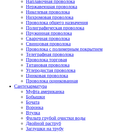
Наплавочная проволока
Нержавеющая проволока
Никелевая проволока
Нихромовая проволока
Проволока общего назначения
Полиграфическая проволока
Пружинная проволока
Сварочная проволока
Свинцовая проволока
Проволока с полимерным покрытием
Телеграфная проволока
Проволока торговая
Титановая проволока
Углеродистая проволока
Цинковая проволока
Проволока оцинкованная
Сантехарматура
Муфта американка
Бобышки
Бочата
Воронка
Втулка
Фильтр грубой очистки воды
Двойной раструб
Заглушки на трубу