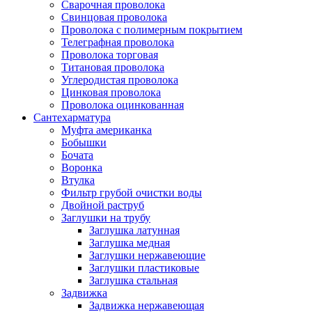
Сварочная проволока
Свинцовая проволока
Проволока с полимерным покрытием
Телеграфная проволока
Проволока торговая
Титановая проволока
Углеродистая проволока
Цинковая проволока
Проволока оцинкованная
Сантехарматура
Муфта американка
Бобышки
Бочата
Воронка
Втулка
Фильтр грубой очистки воды
Двойной раструб
Заглушки на трубу
Заглушка латунная
Заглушка медная
Заглушки нержавеющие
Заглушки пластиковые
Заглушка стальная
Задвижка
Задвижка нержавеющая