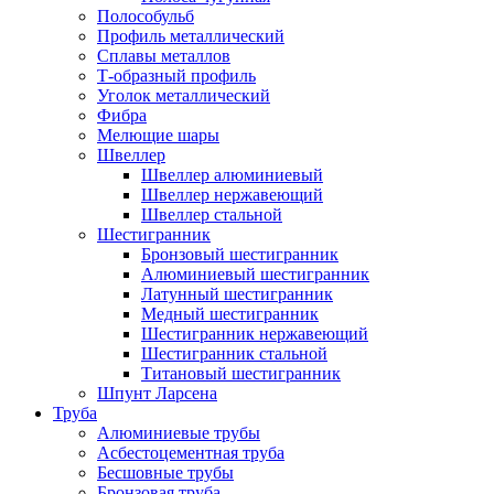
Полособульб
Профиль металлический
Сплавы металлов
Т-образный профиль
Уголок металлический
Фибра
Мелющие шары
Швеллер
Швеллер алюминиевый
Швеллер нержавеющий
Швеллер стальной
Шестигранник
Бронзовый шестигранник
Алюминиевый шестигранник
Латунный шестигранник
Медный шестигранник
Шестигранник нержавеющий
Шестигранник стальной
Титановый шестигранник
Шпунт Ларсена
Труба
Алюминиевые трубы
Асбестоцементная труба
Бесшовные трубы
Бронзовая труба