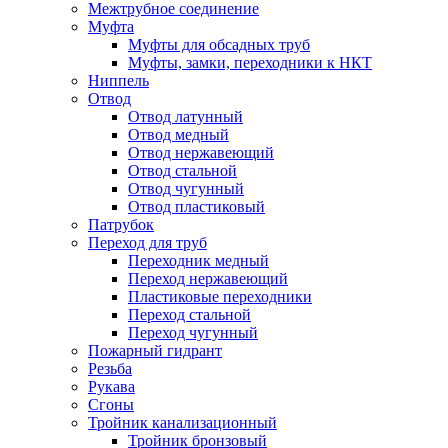
Межтрубное соединение
Муфта
Муфты для обсадных труб
Муфты, замки, переходники к НКТ
Ниппель
Отвод
Отвод латунный
Отвод медный
Отвод нержавеющий
Отвод стальной
Отвод чугунный
Отвод пластиковый
Патрубок
Переход для труб
Переходник медный
Переход нержавеющий
Пластиковые переходники
Переход стальной
Переход чугунный
Пожарный гидрант
Резьба
Рукава
Сгоны
Тройник канализационный
Тройник бронзовый