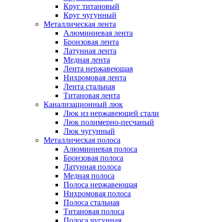
Круг титановый
Круг чугунный
Металлическая лента
Алюминиевая лента
Бронзовая лента
Латунная лента
Медная лента
Лента нержавеющая
Нихромовая лента
Лента стальная
Титановая лента
Канализационный люк
Люк из нержавеющей стали
Люк полимерно-песчаный
Люк чугунный
Металлическая полоса
Алюминиевая полоса
Бронзовая полоса
Латунная полоса
Медная полоса
Полоса нержавеющая
Нихромовая полоса
Полоса стальная
Титановая полоса
Полоса чугунная