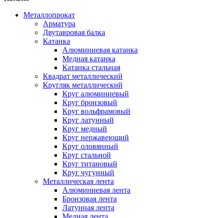
Металлопрокат
Арматура
Двутавровая балка
Катанка
Алюминиевая катанка
Медная катанка
Катанка стальная
Квадрат металлический
Кругляк металлический
Круг алюминиевый
Круг бронзовый
Круг вольфрамовый
Круг латунный
Круг медный
Круг нержавеющий
Круг оловянный
Круг стальной
Круг титановый
Круг чугунный
Металлическая лента
Алюминиевая лента
Бронзовая лента
Латунная лента
Медная лента