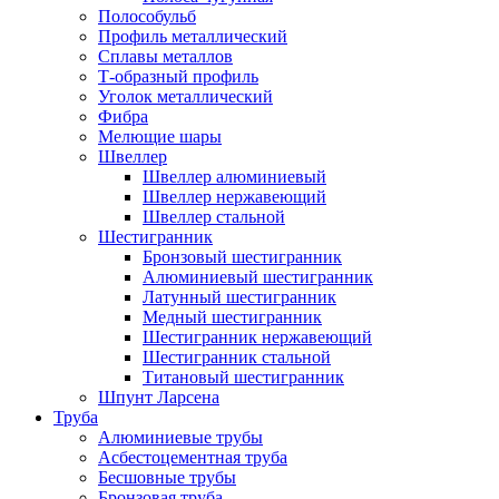
Полособульб
Профиль металлический
Сплавы металлов
Т-образный профиль
Уголок металлический
Фибра
Мелющие шары
Швеллер
Швеллер алюминиевый
Швеллер нержавеющий
Швеллер стальной
Шестигранник
Бронзовый шестигранник
Алюминиевый шестигранник
Латунный шестигранник
Медный шестигранник
Шестигранник нержавеющий
Шестигранник стальной
Титановый шестигранник
Шпунт Ларсена
Труба
Алюминиевые трубы
Асбестоцементная труба
Бесшовные трубы
Бронзовая труба