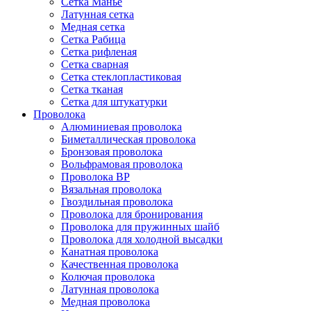
Сетка Манье
Латунная сетка
Медная сетка
Сетка Рабица
Сетка рифленая
Сетка сварная
Сетка стеклопластиковая
Сетка тканая
Сетка для штукатурки
Проволока
Алюминиевая проволока
Биметаллическая проволока
Бронзовая проволока
Вольфрамовая проволока
Проволока ВР
Вязальная проволока
Гвоздильная проволока
Проволока для бронирования
Проволока для пружинных шайб
Проволока для холодной высадки
Канатная проволока
Качественная проволока
Колючая проволока
Латунная проволока
Медная проволока