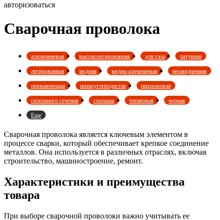
авторизоваться
Сварочная проволока
алюминиевая
высоколегированная
для газа
латунная
легированная
медная
медно-кремниевая
неомедненная
нержавеющая
низкоуглеродистая
нихромовая
сплошного сечения
стальная
титановая
черная
Еще
Сварочная проволока является ключевым элементом в
процессе сварки, который обеспечивает крепкое соединение
металлов. Она используется в различных отраслях, включая
строительство, машиностроение, ремонт.
Характеристики и преимущества
товара
При выборе сварочной проволоки важно учитывать ее