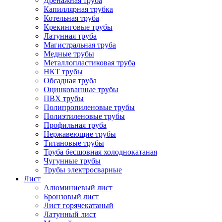
Дренажная труба
Капиллярная трубка
Котельная труба
Крекинговые трубы
Латунная труба
Магистральная труба
Медные трубы
Металлопластиковая труба
НКТ трубы
Обсадная труба
Оцинкованные трубы
ПВХ трубы
Полипропиленовые трубы
Полиэтиленовые трубы
Профильная труба
Нержавеющие трубы
Титановые трубы
Труба бесшовная холоднокатаная
Чугунные трубы
Трубы электросварные
Лист
Алюминиевый лист
Бронзовый лист
Лист горячекатаный
Латунный лист