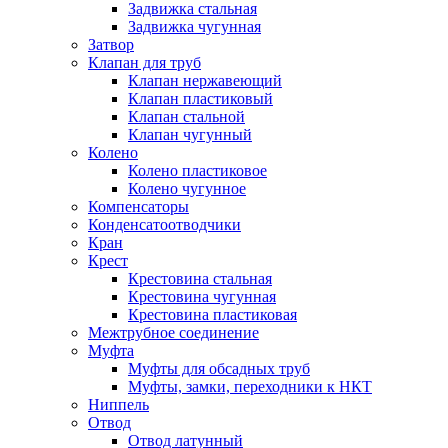
Задвижка стальная
Задвижка чугунная
Затвор
Клапан для труб
Клапан нержавеющий
Клапан пластиковый
Клапан стальной
Клапан чугунный
Колено
Колено пластиковое
Колено чугунное
Компенсаторы
Конденсатоотводчики
Кран
Крест
Крестовина стальная
Крестовина чугунная
Крестовина пластиковая
Межтрубное соединение
Муфта
Муфты для обсадных труб
Муфты, замки, переходники к НКТ
Ниппель
Отвод
Отвод латунный