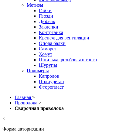
Метизы
Гайки
Гвозди
Дюбель
Заклепки
Контргайка
Крепеж для вентиляции
Опора балки
Саморез
Хомут
Шпилька, резьбовая штанга
Шурупы
Полимеры
Капролон
Полиуретан
Фторопласт
Главная
>
Проволока
>
Сварочная проволока
×
Форма авторизации