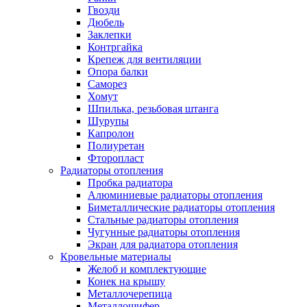
Гвозди
Дюбель
Заклепки
Контргайка
Крепеж для вентиляции
Опора балки
Саморез
Хомут
Шпилька, резьбовая штанга
Шурупы
Капролон
Полиуретан
Фторопласт
Радиаторы отопления
Пробка радиатора
Алюминиевые радиаторы отопления
Биметаллические радиаторы отопления
Стальные радиаторы отопления
Чугунные радиаторы отопления
Экран для радиатора отопления
Кровельные материалы
Желоб и комплектующие
Конек на крышу
Металлочерепица
Металлошифер