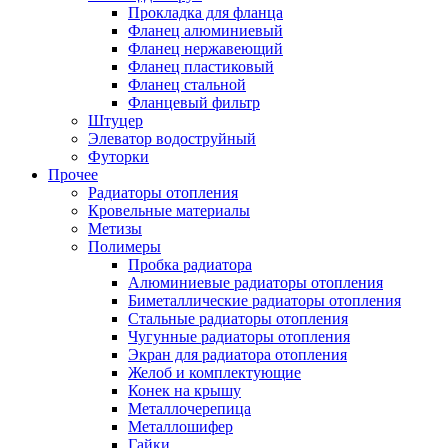
Прокладка для фланца
Фланец алюминиевый
Фланец нержавеющий
Фланец пластиковый
Фланец стальной
Фланцевый фильтр
Штуцер
Элеватор водоструйный
Футорки
Прочее
Радиаторы отопления
Кровельные материалы
Метизы
Полимеры
Пробка радиатора
Алюминиевые радиаторы отопления
Биметаллические радиаторы отопления
Стальные радиаторы отопления
Чугунные радиаторы отопления
Экран для радиатора отопления
Желоб и комплектующие
Конек на крышу
Металлочерепица
Металлошифер
Гайки