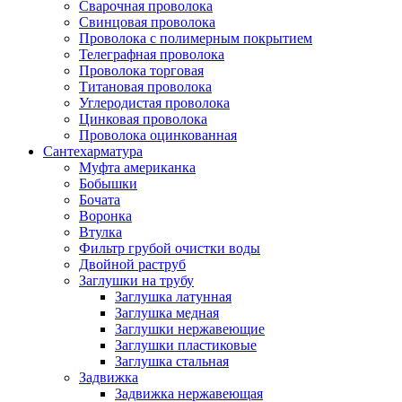
Сварочная проволока
Свинцовая проволока
Проволока с полимерным покрытием
Телеграфная проволока
Проволока торговая
Титановая проволока
Углеродистая проволока
Цинковая проволока
Проволока оцинкованная
Сантехарматура
Муфта американка
Бобышки
Бочата
Воронка
Втулка
Фильтр грубой очистки воды
Двойной раструб
Заглушки на трубу
Заглушка латунная
Заглушка медная
Заглушки нержавеющие
Заглушки пластиковые
Заглушка стальная
Задвижка
Задвижка нержавеющая