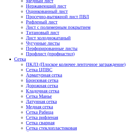
Медный лист
Нержавеющий лист
Оцинкованный лист
Просечно-вытяжной лист ПВЛ
Рифленый лист
Лист с полимерным покрытием
Титановый лист
Лист холоднокатаный
Чугунные листы
Перфорированные листы
Профлист (профнастил)
Сетка
ПКЛЗ (Плоское колючее ленточное заграждение)
Сетка ЦПВС
Арматурная сетка
Бронзовая сетка
Дорожная сетка
Кладочная сетка
Сетка Манье
Латунная сетка
Медная сетка
Сетка Рабица
Сетка рифленая
Сетка сварная
Сетка стеклопластиковая