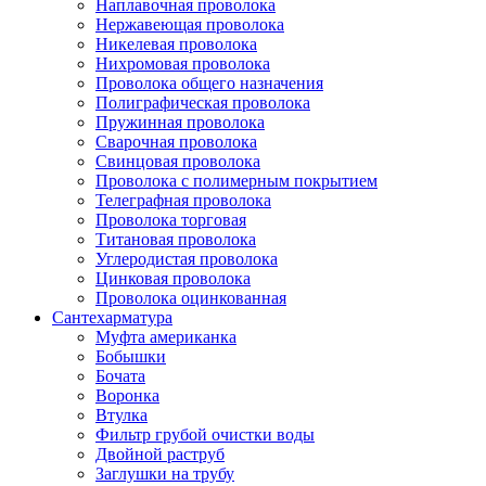
Наплавочная проволока
Нержавеющая проволока
Никелевая проволока
Нихромовая проволока
Проволока общего назначения
Полиграфическая проволока
Пружинная проволока
Сварочная проволока
Свинцовая проволока
Проволока с полимерным покрытием
Телеграфная проволока
Проволока торговая
Титановая проволока
Углеродистая проволока
Цинковая проволока
Проволока оцинкованная
Сантехарматура
Муфта американка
Бобышки
Бочата
Воронка
Втулка
Фильтр грубой очистки воды
Двойной раструб
Заглушки на трубу