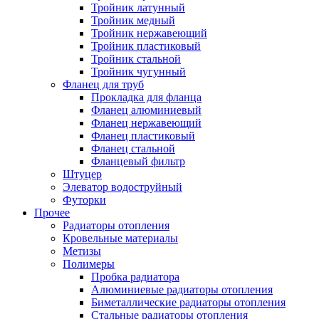
Тройник латунный
Тройник медный
Тройник нержавеющий
Тройник пластиковый
Тройник стальной
Тройник чугунный
Фланец для труб
Прокладка для фланца
Фланец алюминиевый
Фланец нержавеющий
Фланец пластиковый
Фланец стальной
Фланцевый фильтр
Штуцер
Элеватор водоструйный
Футорки
Прочее
Радиаторы отопления
Кровельные материалы
Метизы
Полимеры
Пробка радиатора
Алюминиевые радиаторы отопления
Биметаллические радиаторы отопления
Стальные радиаторы отопления