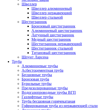
Швеллер
Швеллер алюминиевый
Швеллер нержавеющий
Швеллер стальной
Шестигранник
Бронзовый шестигранник
Алюминиевый шестигранник
Латунный шестигранник
Медный шестигранник
Шестигранник нержавеющий
Шестигранник стальной
Титановый шестигранник
Шпунт Ларсена
Труба
Алюминиевые трубы
Асбестоцементная труба
Бесшовные трубы
Бронзовая труба
Бурильные трубы
Предизолированные трубы
Водогазопроводные трубы ВГП
Газлифтные трубы
Труба бесшовная горячекатаная
Гофрированная труба из нержавеющей стали