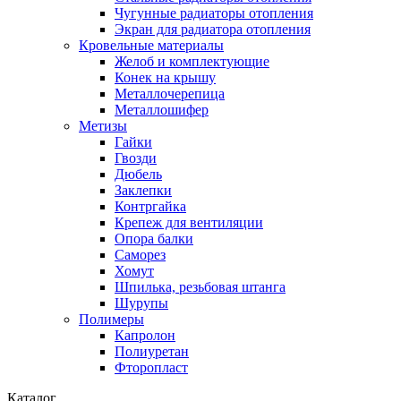
Чугунные радиаторы отопления
Экран для радиатора отопления
Кровельные материалы
Желоб и комплектующие
Конек на крышу
Металлочерепица
Металлошифер
Метизы
Гайки
Гвозди
Дюбель
Заклепки
Контргайка
Крепеж для вентиляции
Опора балки
Саморез
Хомут
Шпилька, резьбовая штанга
Шурупы
Полимеры
Капролон
Полиуретан
Фторопласт
Каталог