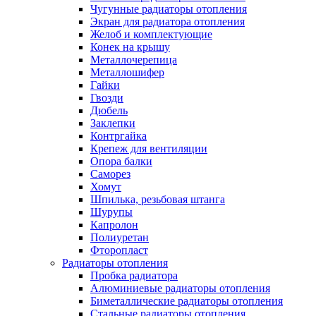
Чугунные радиаторы отопления
Экран для радиатора отопления
Желоб и комплектующие
Конек на крышу
Металлочерепица
Металлошифер
Гайки
Гвозди
Дюбель
Заклепки
Контргайка
Крепеж для вентиляции
Опора балки
Саморез
Хомут
Шпилька, резьбовая штанга
Шурупы
Капролон
Полиуретан
Фторопласт
Радиаторы отопления
Пробка радиатора
Алюминиевые радиаторы отопления
Биметаллические радиаторы отопления
Стальные радиаторы отопления