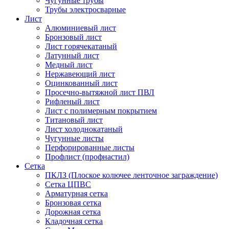
Чугунные трубы
Трубы электросварные
Лист
Алюминиевый лист
Бронзовый лист
Лист горячекатаный
Латунный лист
Медный лист
Нержавеющий лист
Оцинкованный лист
Просечно-вытяжной лист ПВЛ
Рифленый лист
Лист с полимерным покрытием
Титановый лист
Лист холоднокатаный
Чугунные листы
Перфорированные листы
Профлист (профнастил)
Сетка
ПКЛЗ (Плоское колючее ленточное заграждение)
Сетка ЦПВС
Арматурная сетка
Бронзовая сетка
Дорожная сетка
Кладочная сетка