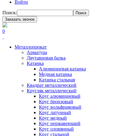
Войти
Поиск:
Поиск
Заказать звонок
0
Металлопрокат
Арматура
Двутавровая балка
Катанка
Алюминиевая катанка
Медная катанка
Катанка стальная
Квадрат металлический
Кругляк металлический
Круг алюминиевый
Круг бронзовый
Круг вольфрамовый
Круг латунный
Круг медный
Круг нержавеющий
Круг оловянный
Круг стальной