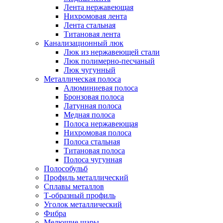
Лента нержавеющая
Нихромовая лента
Лента стальная
Титановая лента
Канализационный люк
Люк из нержавеющей стали
Люк полимерно-песчаный
Люк чугунный
Металлическая полоса
Алюминиевая полоса
Бронзовая полоса
Латунная полоса
Медная полоса
Полоса нержавеющая
Нихромовая полоса
Полоса стальная
Титановая полоса
Полоса чугунная
Полособульб
Профиль металлический
Сплавы металлов
Т-образный профиль
Уголок металлический
Фибра
Мелющие шары