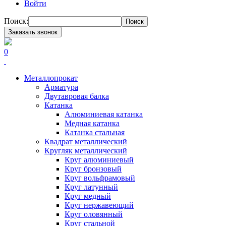
Войти
Поиск:
Поиск
Заказать звонок
0
Металлопрокат
Арматура
Двутавровая балка
Катанка
Алюминиевая катанка
Медная катанка
Катанка стальная
Квадрат металлический
Кругляк металлический
Круг алюминиевый
Круг бронзовый
Круг вольфрамовый
Круг латунный
Круг медный
Круг нержавеющий
Круг оловянный
Круг стальной