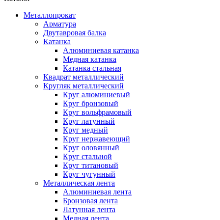
Металлопрокат
Арматура
Двутавровая балка
Катанка
Алюминиевая катанка
Медная катанка
Катанка стальная
Квадрат металлический
Кругляк металлический
Круг алюминиевый
Круг бронзовый
Круг вольфрамовый
Круг латунный
Круг медный
Круг нержавеющий
Круг оловянный
Круг стальной
Круг титановый
Круг чугунный
Металлическая лента
Алюминиевая лента
Бронзовая лента
Латунная лента
Медная лента