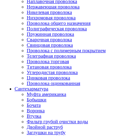
Наплавочная проволока
Нержавеющая проволока
Никелевая проволока
Нихромовая проволока
Проволока общего назначения
Полиграфическая проволока
Пружинная проволока
Сварочная проволока
Свинцовая проволока
Проволока с полимерным покрытием
Телеграфная проволока
Проволока торговая
Титановая проволока
Углеродистая проволока
Цинковая проволока
Проволока оцинкованная
Сантехарматура
Муфта американка
Бобышки
Бочата
Воронка
Втулка
Фильтр грубой очистки воды
Двойной раструб
Заглушки на трубу