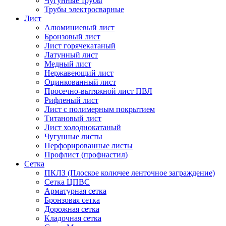
Чугунные трубы
Трубы электросварные
Лист
Алюминиевый лист
Бронзовый лист
Лист горячекатаный
Латунный лист
Медный лист
Нержавеющий лист
Оцинкованный лист
Просечно-вытяжной лист ПВЛ
Рифленый лист
Лист с полимерным покрытием
Титановый лист
Лист холоднокатаный
Чугунные листы
Перфорированные листы
Профлист (профнастил)
Сетка
ПКЛЗ (Плоское колючее ленточное заграждение)
Сетка ЦПВС
Арматурная сетка
Бронзовая сетка
Дорожная сетка
Кладочная сетка