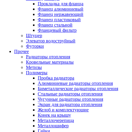
Прокладка для фланца
Фланец алюминиевый
Фланец нержавеющий
Фланец пластиковый
Фланец стальной
Фланцевый фильтр
Штуцер
Элеватор водоструйный
Футорки
Прочее
Радиаторы отопления
Кровельные материалы
Метизы
Полимеры
Пробка радиатора
Алюминиевые радиаторы отопления
Биметаллические радиаторы отопления
Стальные радиаторы отопления
Чугунные радиаторы отопления
Экран для радиатора отопления
Желоб и комплектующие
Конек на крышу
Металлочерепица
Металлошифер
Гайки