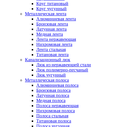
Круг титановый
Круг чугунный
Металлическая лента
Алюминиевая лента
Бронзовая лента
Латунная лента
Медная лента
Лента нержавеющая
Нихромовая лента
Лента стальная
Титановая лента
Канализационный люк
Люк из нержавеющей стали
Люк полимерно-песчаный
Люк чугунный
Металлическая полоса
Алюминиевая полоса
Бронзовая полоса
Латунная полоса
Медная полоса
Полоса нержавеющая
Нихромовая полоса
Полоса стальная
Титановая полоса
Полоса чугунная