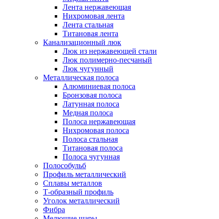
Лента нержавеющая
Нихромовая лента
Лента стальная
Титановая лента
Канализационный люк
Люк из нержавеющей стали
Люк полимерно-песчаный
Люк чугунный
Металлическая полоса
Алюминиевая полоса
Бронзовая полоса
Латунная полоса
Медная полоса
Полоса нержавеющая
Нихромовая полоса
Полоса стальная
Титановая полоса
Полоса чугунная
Полособульб
Профиль металлический
Сплавы металлов
Т-образный профиль
Уголок металлический
Фибра
Мелющие шары