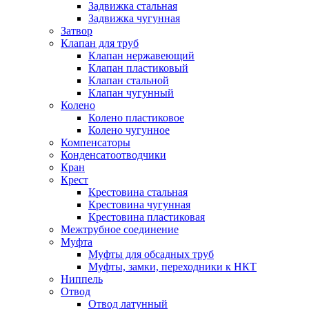
Задвижка стальная
Задвижка чугунная
Затвор
Клапан для труб
Клапан нержавеющий
Клапан пластиковый
Клапан стальной
Клапан чугунный
Колено
Колено пластиковое
Колено чугунное
Компенсаторы
Конденсатоотводчики
Кран
Крест
Крестовина стальная
Крестовина чугунная
Крестовина пластиковая
Межтрубное соединение
Муфта
Муфты для обсадных труб
Муфты, замки, переходники к НКТ
Ниппель
Отвод
Отвод латунный