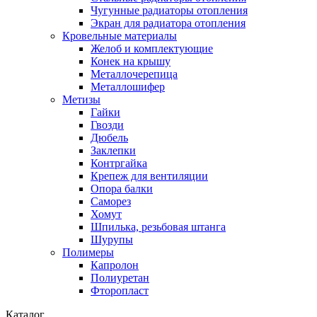
Чугунные радиаторы отопления
Экран для радиатора отопления
Кровельные материалы
Желоб и комплектующие
Конек на крышу
Металлочерепица
Металлошифер
Метизы
Гайки
Гвозди
Дюбель
Заклепки
Контргайка
Крепеж для вентиляции
Опора балки
Саморез
Хомут
Шпилька, резьбовая штанга
Шурупы
Полимеры
Капролон
Полиуретан
Фторопласт
Каталог