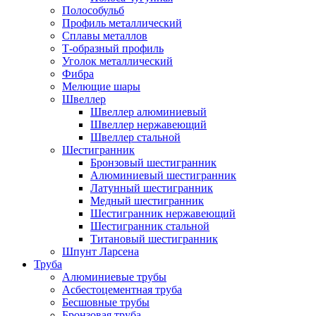
Полособульб
Профиль металлический
Сплавы металлов
Т-образный профиль
Уголок металлический
Фибра
Мелющие шары
Швеллер
Швеллер алюминиевый
Швеллер нержавеющий
Швеллер стальной
Шестигранник
Бронзовый шестигранник
Алюминиевый шестигранник
Латунный шестигранник
Медный шестигранник
Шестигранник нержавеющий
Шестигранник стальной
Титановый шестигранник
Шпунт Ларсена
Труба
Алюминиевые трубы
Асбестоцементная труба
Бесшовные трубы
Бронзовая труба