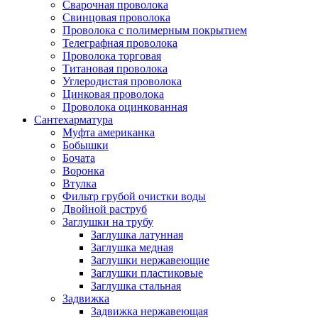
Сварочная проволока
Свинцовая проволока
Проволока с полимерным покрытием
Телеграфная проволока
Проволока торговая
Титановая проволока
Углеродистая проволока
Цинковая проволока
Проволока оцинкованная
Сантехарматура
Муфта американка
Бобышки
Бочата
Воронка
Втулка
Фильтр грубой очистки воды
Двойной раструб
Заглушки на трубу
Заглушка латунная
Заглушка медная
Заглушки нержавеющие
Заглушки пластиковые
Заглушка стальная
Задвижка
Задвижка нержавеющая