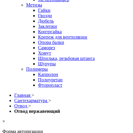
Метизы
Гайки
Гвозди
Дюбель
Заклепки
Контргайка
Крепеж для вентиляции
Опора балки
Саморез
Хомут
Шпилька, резьбовая штанга
Шурупы
Полимеры
Капролон
Полиуретан
Фторопласт
Главная
>
Сантехарматура
>
Отвод
>
Отвод нержавеющий
×
Форма авторизации