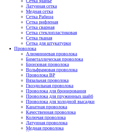
Сетка Манье
Латунная сетка
Медная сетка
Сетка Рабица
Сетка рифленая
Сетка сварная
Сетка стеклопластиковая
Сетка тканая
Сетка для штукатурки
Проволока
Алюминиевая проволока
Биметаллическая проволока
Бронзовая проволока
Вольфрамовая проволока
Проволока ВР
Вязальная проволока
Гвоздильная проволока
Проволока для бронирования
Проволока для пружинных шайб
Проволока для холодной высадки
Канатная проволока
Качественная проволока
Колючая проволока
Латунная проволока
Медная проволока