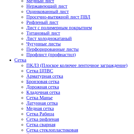
Медный лист
Нержавеющий лист
Оцинкованный лист
Просечно-вытяжной лист ПВЛ
Рифленый лист
Лист с полимерным покрытием
Титановый лист
Лист холоднокатаный
Чугунные листы
Перфорированные листы
Профлист (профнастил)
Сетка
ПКЛЗ (Плоское колючее ленточное заграждение)
Сетка ЦПВС
Арматурная сетка
Бронзовая сетка
Дорожная сетка
Кладочная сетка
Сетка Манье
Латунная сетка
Медная сетка
Сетка Рабица
Сетка рифленая
Сетка сварная
Сетка стеклопластиковая