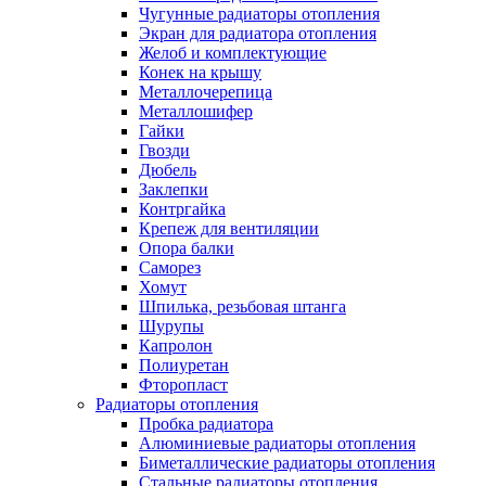
Чугунные радиаторы отопления
Экран для радиатора отопления
Желоб и комплектующие
Конек на крышу
Металлочерепица
Металлошифер
Гайки
Гвозди
Дюбель
Заклепки
Контргайка
Крепеж для вентиляции
Опора балки
Саморез
Хомут
Шпилька, резьбовая штанга
Шурупы
Капролон
Полиуретан
Фторопласт
Радиаторы отопления
Пробка радиатора
Алюминиевые радиаторы отопления
Биметаллические радиаторы отопления
Стальные радиаторы отопления