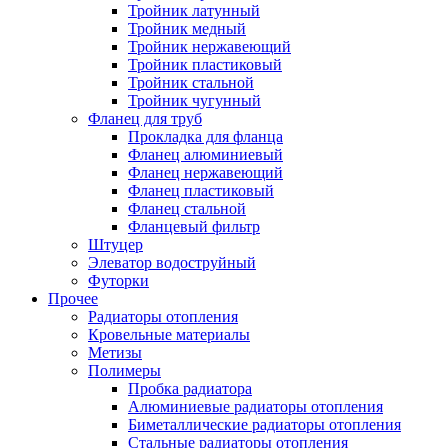
Тройник латунный
Тройник медный
Тройник нержавеющий
Тройник пластиковый
Тройник стальной
Тройник чугунный
Фланец для труб
Прокладка для фланца
Фланец алюминиевый
Фланец нержавеющий
Фланец пластиковый
Фланец стальной
Фланцевый фильтр
Штуцер
Элеватор водоструйный
Футорки
Прочее
Радиаторы отопления
Кровельные материалы
Метизы
Полимеры
Пробка радиатора
Алюминиевые радиаторы отопления
Биметаллические радиаторы отопления
Стальные радиаторы отопления