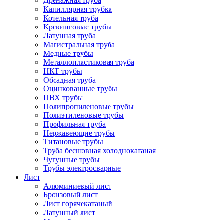
Дренажная труба
Капиллярная трубка
Котельная труба
Крекинговые трубы
Латунная труба
Магистральная труба
Медные трубы
Металлопластиковая труба
НКТ трубы
Обсадная труба
Оцинкованные трубы
ПВХ трубы
Полипропиленовые трубы
Полиэтиленовые трубы
Профильная труба
Нержавеющие трубы
Титановые трубы
Труба бесшовная холоднокатаная
Чугунные трубы
Трубы электросварные
Лист
Алюминиевый лист
Бронзовый лист
Лист горячекатаный
Латунный лист