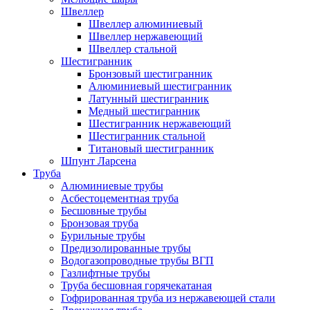
Швеллер
Швеллер алюминиевый
Швеллер нержавеющий
Швеллер стальной
Шестигранник
Бронзовый шестигранник
Алюминиевый шестигранник
Латунный шестигранник
Медный шестигранник
Шестигранник нержавеющий
Шестигранник стальной
Титановый шестигранник
Шпунт Ларсена
Труба
Алюминиевые трубы
Асбестоцементная труба
Бесшовные трубы
Бронзовая труба
Бурильные трубы
Предизолированные трубы
Водогазопроводные трубы ВГП
Газлифтные трубы
Труба бесшовная горячекатаная
Гофрированная труба из нержавеющей стали