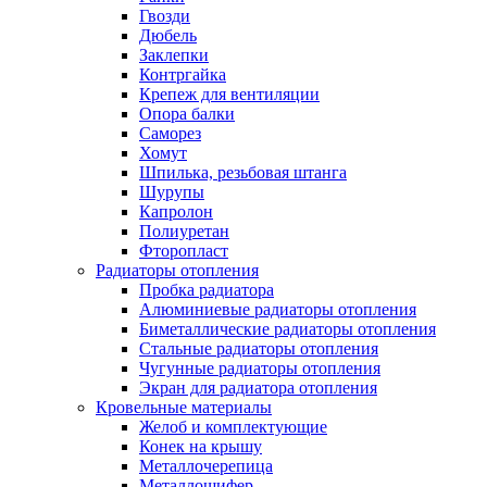
Гвозди
Дюбель
Заклепки
Контргайка
Крепеж для вентиляции
Опора балки
Саморез
Хомут
Шпилька, резьбовая штанга
Шурупы
Капролон
Полиуретан
Фторопласт
Радиаторы отопления
Пробка радиатора
Алюминиевые радиаторы отопления
Биметаллические радиаторы отопления
Стальные радиаторы отопления
Чугунные радиаторы отопления
Экран для радиатора отопления
Кровельные материалы
Желоб и комплектующие
Конек на крышу
Металлочерепица
Металлошифер