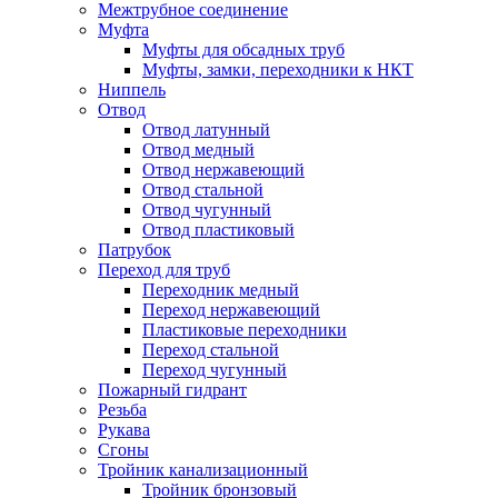
Межтрубное соединение
Муфта
Муфты для обсадных труб
Муфты, замки, переходники к НКТ
Ниппель
Отвод
Отвод латунный
Отвод медный
Отвод нержавеющий
Отвод стальной
Отвод чугунный
Отвод пластиковый
Патрубок
Переход для труб
Переходник медный
Переход нержавеющий
Пластиковые переходники
Переход стальной
Переход чугунный
Пожарный гидрант
Резьба
Рукава
Сгоны
Тройник канализационный
Тройник бронзовый