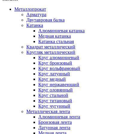
Металлопрокат
Арматура
Двутавровая балка
Катанка
Алюминиевая катанка
Медная катанка
Катанка стальная
Квадрат металлический
Кругляк металлический
Круг алюминиевый
Круг бронзовый
Круг вольфрамовый
Круг латунный
Круг медный
Круг нержавеющий
Круг оловянный
Круг стальной
Круг титановый
Круг чугунный
Металлическая лента
Алюминиевая лента
Бронзовая лента
Латунная лента
Медная лента