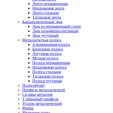
Лента нержавеющая
Нихромовая лента
Лента стальная
Титановая лента
Канализационный люк
Люк из нержавеющей стали
Люк полимерно-песчаный
Люк чугунный
Металлическая полоса
Алюминиевая полоса
Бронзовая полоса
Латунная полоса
Медная полоса
Полоса нержавеющая
Нихромовая полоса
Полоса стальная
Титановая полоса
Полоса чугунная
Полособульб
Профиль металлический
Сплавы металлов
Т-образный профиль
Уголок металлический
Фибра
Мелющие шары