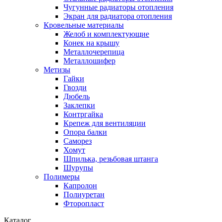
Чугунные радиаторы отопления
Экран для радиатора отопления
Кровельные материалы
Желоб и комплектующие
Конек на крышу
Металлочерепица
Металлошифер
Метизы
Гайки
Гвозди
Дюбель
Заклепки
Контргайка
Крепеж для вентиляции
Опора балки
Саморез
Хомут
Шпилька, резьбовая штанга
Шурупы
Полимеры
Капролон
Полиуретан
Фторопласт
Каталог