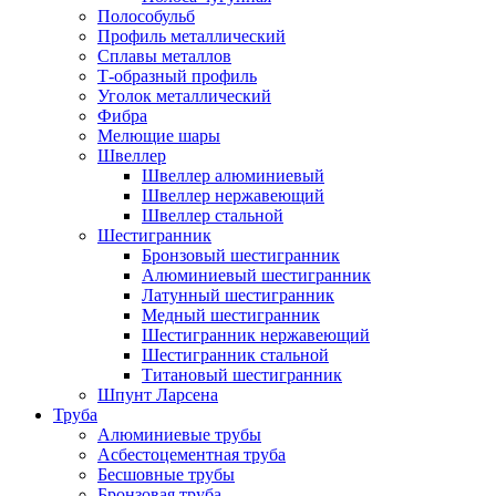
Полособульб
Профиль металлический
Сплавы металлов
Т-образный профиль
Уголок металлический
Фибра
Мелющие шары
Швеллер
Швеллер алюминиевый
Швеллер нержавеющий
Швеллер стальной
Шестигранник
Бронзовый шестигранник
Алюминиевый шестигранник
Латунный шестигранник
Медный шестигранник
Шестигранник нержавеющий
Шестигранник стальной
Титановый шестигранник
Шпунт Ларсена
Труба
Алюминиевые трубы
Асбестоцементная труба
Бесшовные трубы
Бронзовая труба