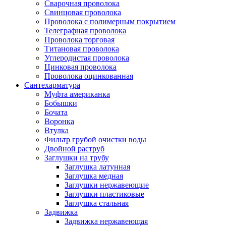
Сварочная проволока
Свинцовая проволока
Проволока с полимерным покрытием
Телеграфная проволока
Проволока торговая
Титановая проволока
Углеродистая проволока
Цинковая проволока
Проволока оцинкованная
Сантехарматура
Муфта американка
Бобышки
Бочата
Воронка
Втулка
Фильтр грубой очистки воды
Двойной раструб
Заглушки на трубу
Заглушка латунная
Заглушка медная
Заглушки нержавеющие
Заглушки пластиковые
Заглушка стальная
Задвижка
Задвижка нержавеющая