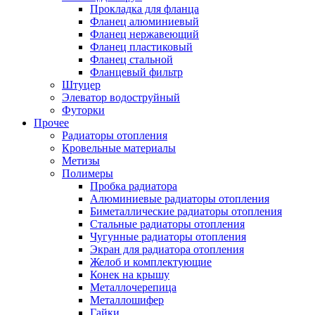
Прокладка для фланца
Фланец алюминиевый
Фланец нержавеющий
Фланец пластиковый
Фланец стальной
Фланцевый фильтр
Штуцер
Элеватор водоструйный
Футорки
Прочее
Радиаторы отопления
Кровельные материалы
Метизы
Полимеры
Пробка радиатора
Алюминиевые радиаторы отопления
Биметаллические радиаторы отопления
Стальные радиаторы отопления
Чугунные радиаторы отопления
Экран для радиатора отопления
Желоб и комплектующие
Конек на крышу
Металлочерепица
Металлошифер
Гайки