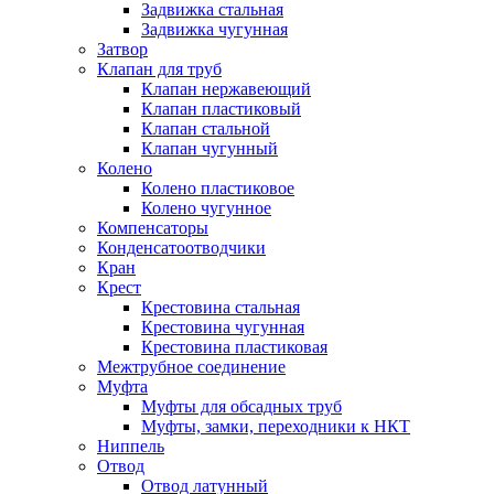
Задвижка стальная
Задвижка чугунная
Затвор
Клапан для труб
Клапан нержавеющий
Клапан пластиковый
Клапан стальной
Клапан чугунный
Колено
Колено пластиковое
Колено чугунное
Компенсаторы
Конденсатоотводчики
Кран
Крест
Крестовина стальная
Крестовина чугунная
Крестовина пластиковая
Межтрубное соединение
Муфта
Муфты для обсадных труб
Муфты, замки, переходники к НКТ
Ниппель
Отвод
Отвод латунный