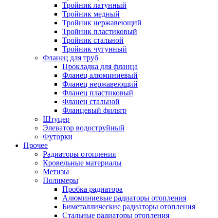
Тройник латунный
Тройник медный
Тройник нержавеющий
Тройник пластиковый
Тройник стальной
Тройник чугунный
Фланец для труб
Прокладка для фланца
Фланец алюминиевый
Фланец нержавеющий
Фланец пластиковый
Фланец стальной
Фланцевый фильтр
Штуцер
Элеватор водоструйный
Футорки
Прочее
Радиаторы отопления
Кровельные материалы
Метизы
Полимеры
Пробка радиатора
Алюминиевые радиаторы отопления
Биметаллические радиаторы отопления
Стальные радиаторы отопления