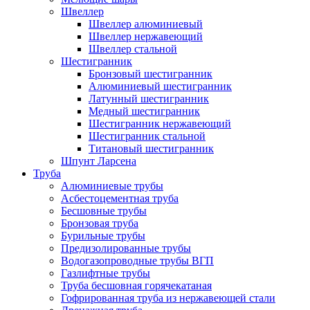
Швеллер
Швеллер алюминиевый
Швеллер нержавеющий
Швеллер стальной
Шестигранник
Бронзовый шестигранник
Алюминиевый шестигранник
Латунный шестигранник
Медный шестигранник
Шестигранник нержавеющий
Шестигранник стальной
Титановый шестигранник
Шпунт Ларсена
Труба
Алюминиевые трубы
Асбестоцементная труба
Бесшовные трубы
Бронзовая труба
Бурильные трубы
Предизолированные трубы
Водогазопроводные трубы ВГП
Газлифтные трубы
Труба бесшовная горячекатаная
Гофрированная труба из нержавеющей стали