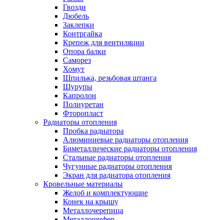
Гвозди
Дюбель
Заклепки
Контргайка
Крепеж для вентиляции
Опора балки
Саморез
Хомут
Шпилька, резьбовая штанга
Шурупы
Капролон
Полиуретан
Фторопласт
Радиаторы отопления
Пробка радиатора
Алюминиевые радиаторы отопления
Биметаллические радиаторы отопления
Стальные радиаторы отопления
Чугунные радиаторы отопления
Экран для радиатора отопления
Кровельные материалы
Желоб и комплектующие
Конек на крышу
Металлочерепица
Металлошифер