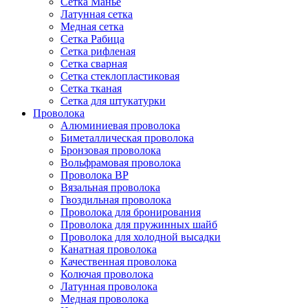
Сетка Манье
Латунная сетка
Медная сетка
Сетка Рабица
Сетка рифленая
Сетка сварная
Сетка стеклопластиковая
Сетка тканая
Сетка для штукатурки
Проволока
Алюминиевая проволока
Биметаллическая проволока
Бронзовая проволока
Вольфрамовая проволока
Проволока ВР
Вязальная проволока
Гвоздильная проволока
Проволока для бронирования
Проволока для пружинных шайб
Проволока для холодной высадки
Канатная проволока
Качественная проволока
Колючая проволока
Латунная проволока
Медная проволока