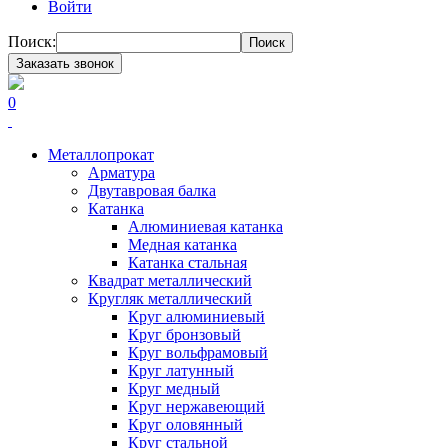
Войти
Поиск:
Поиск
Заказать звонок
0
Металлопрокат
Арматура
Двутавровая балка
Катанка
Алюминиевая катанка
Медная катанка
Катанка стальная
Квадрат металлический
Кругляк металлический
Круг алюминиевый
Круг бронзовый
Круг вольфрамовый
Круг латунный
Круг медный
Круг нержавеющий
Круг оловянный
Круг стальной