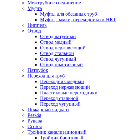
Межтрубное соединение
Муфта
Муфты для обсадных труб
Муфты, замки, переходники к НКТ
Ниппель
Отвод
Отвод латунный
Отвод медный
Отвод нержавеющий
Отвод стальной
Отвод чугунный
Отвод пластиковый
Патрубок
Переход для труб
Переходник медный
Переход нержавеющий
Пластиковые переходники
Переход стальной
Переход чугунный
Пожарный гидрант
Резьба
Рукава
Сгоны
Тройник канализационный
Тройник бронзовый