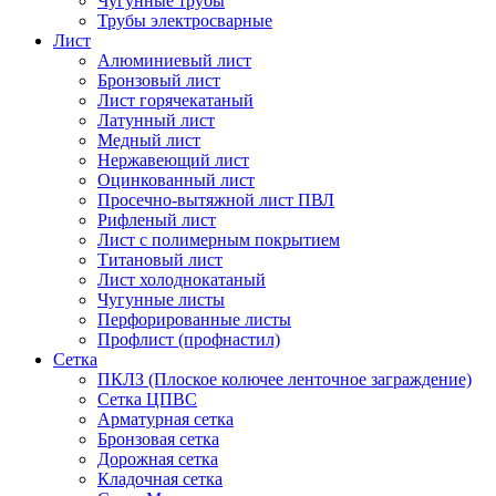
Чугунные трубы
Трубы электросварные
Лист
Алюминиевый лист
Бронзовый лист
Лист горячекатаный
Латунный лист
Медный лист
Нержавеющий лист
Оцинкованный лист
Просечно-вытяжной лист ПВЛ
Рифленый лист
Лист с полимерным покрытием
Титановый лист
Лист холоднокатаный
Чугунные листы
Перфорированные листы
Профлист (профнастил)
Сетка
ПКЛЗ (Плоское колючее ленточное заграждение)
Сетка ЦПВС
Арматурная сетка
Бронзовая сетка
Дорожная сетка
Кладочная сетка