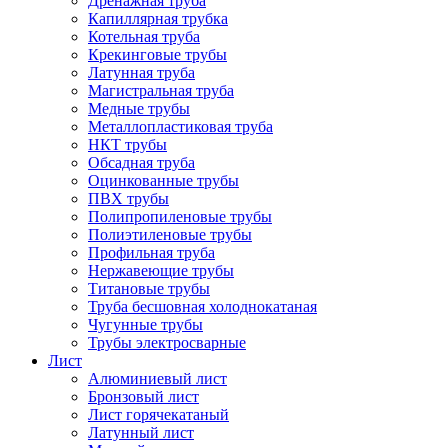
Дренажная труба
Капиллярная трубка
Котельная труба
Крекинговые трубы
Латунная труба
Магистральная труба
Медные трубы
Металлопластиковая труба
НКТ трубы
Обсадная труба
Оцинкованные трубы
ПВХ трубы
Полипропиленовые трубы
Полиэтиленовые трубы
Профильная труба
Нержавеющие трубы
Титановые трубы
Труба бесшовная холоднокатаная
Чугунные трубы
Трубы электросварные
Лист
Алюминиевый лист
Бронзовый лист
Лист горячекатаный
Латунный лист