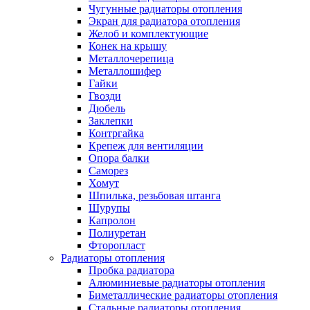
Чугунные радиаторы отопления
Экран для радиатора отопления
Желоб и комплектующие
Конек на крышу
Металлочерепица
Металлошифер
Гайки
Гвозди
Дюбель
Заклепки
Контргайка
Крепеж для вентиляции
Опора балки
Саморез
Хомут
Шпилька, резьбовая штанга
Шурупы
Капролон
Полиуретан
Фторопласт
Радиаторы отопления
Пробка радиатора
Алюминиевые радиаторы отопления
Биметаллические радиаторы отопления
Стальные радиаторы отопления