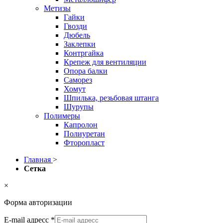
Метизы
Гайки
Гвозди
Дюбель
Заклепки
Контргайка
Крепеж для вентиляции
Опора балки
Саморез
Хомут
Шпилька, резьбовая штанга
Шурупы
Полимеры
Капролон
Полиуретан
Фторопласт
Главная
>
Сетка
×
Форма авторизации
E-mail адресс
*