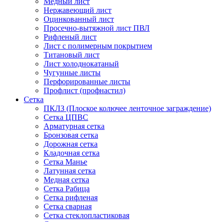
Медный лист
Нержавеющий лист
Оцинкованный лист
Просечно-вытяжной лист ПВЛ
Рифленый лист
Лист с полимерным покрытием
Титановый лист
Лист холоднокатаный
Чугунные листы
Перфорированные листы
Профлист (профнастил)
Сетка
ПКЛЗ (Плоское колючее ленточное заграждение)
Сетка ЦПВС
Арматурная сетка
Бронзовая сетка
Дорожная сетка
Кладочная сетка
Сетка Манье
Латунная сетка
Медная сетка
Сетка Рабица
Сетка рифленая
Сетка сварная
Сетка стеклопластиковая