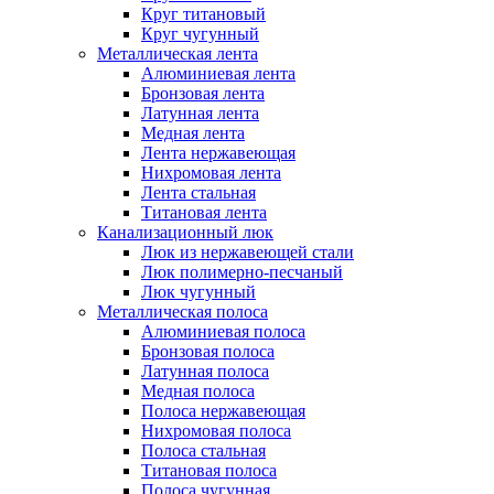
Круг титановый
Круг чугунный
Металлическая лента
Алюминиевая лента
Бронзовая лента
Латунная лента
Медная лента
Лента нержавеющая
Нихромовая лента
Лента стальная
Титановая лента
Канализационный люк
Люк из нержавеющей стали
Люк полимерно-песчаный
Люк чугунный
Металлическая полоса
Алюминиевая полоса
Бронзовая полоса
Латунная полоса
Медная полоса
Полоса нержавеющая
Нихромовая полоса
Полоса стальная
Титановая полоса
Полоса чугунная