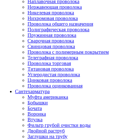
Наплавочная проволока
Нержавеющая проволока
Никелевая проволока
Нихромовая проволока
Проволока общего назначения
Полиграфическая проволока
Пружинная проволока
Сварочная проволока
Свинцовая проволока
Проволока с полимерным покрытием
Телеграфная проволока
Проволока торговая
Титановая проволока
Углеродистая проволока
Цинковая проволока
Проволока оцинкованная
Сантехарматура
Муфта американка
Бобышки
Бочата
Воронка
Втулка
Фильтр грубой очистки воды
Двойной раструб
Заглушки на трубу