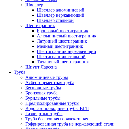
Швеллер
Швеллер алюминиевый
Швеллер нержавеющий
Швеллер стальной
Шестигранник
Бронзовый шестигранник
Алюминиевый шестигранник
Латунный шестигранник
Медный шестигранник
Шестигранник нержавеющий
Шестигранник стальной
Титановый шестигранник
Шпунт Ларсена
Труба
Алюминиевые трубы
Асбестоцементная труба
Бесшовные трубы
Бронзовая труба
Бурильные трубы
Предизолированные трубы
Водогазопроводные трубы ВГП
Газлифтные трубы
Труба бесшовная горячекатаная
Гофрированная труба из нержавеющей стали