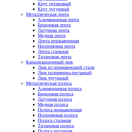
Круг титановый
Круг чугунный
Металлическая лента
Алюминиевая лента
Бронзовая лента
Латунная лента
Медная лента
Лента нержавеющая
Нихромовая лента
Лента стальная
Титановая лента
Канализационный люк
Люк из нержавеющей стали
Люк полимерно-песчаный
Люк чугунный
Металлическая полоса
Алюминиевая полоса
Бронзовая полоса
Латунная полоса
Медная полоса
Полоса нержавеющая
Нихромовая полоса
Полоса стальная
Титановая полоса
Полоса чугунная