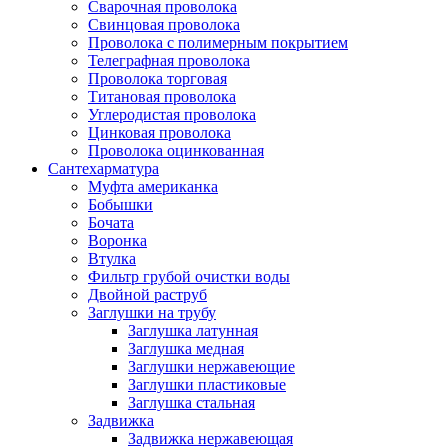
Сварочная проволока
Свинцовая проволока
Проволока с полимерным покрытием
Телеграфная проволока
Проволока торговая
Титановая проволока
Углеродистая проволока
Цинковая проволока
Проволока оцинкованная
Сантехарматура
Муфта американка
Бобышки
Бочата
Воронка
Втулка
Фильтр грубой очистки воды
Двойной раструб
Заглушки на трубу
Заглушка латунная
Заглушка медная
Заглушки нержавеющие
Заглушки пластиковые
Заглушка стальная
Задвижка
Задвижка нержавеющая