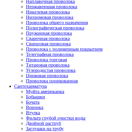
Наплавочная проволока
Нержавеющая проволока
Никелевая проволока
Нихромовая проволока
Проволока общего назначения
Полиграфическая проволока
Пружинная проволока
Сварочная проволока
Свинцовая проволока
Проволока с полимерным покрытием
Телеграфная проволока
Проволока торговая
Титановая проволока
Углеродистая проволока
Цинковая проволока
Проволока оцинкованная
Сантехарматура
Муфта американка
Бобышки
Бочата
Воронка
Втулка
Фильтр грубой очистки воды
Двойной раструб
Заглушки на трубу