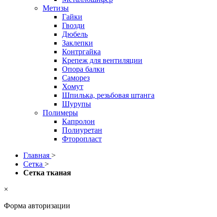
Метизы
Гайки
Гвозди
Дюбель
Заклепки
Контргайка
Крепеж для вентиляции
Опора балки
Саморез
Хомут
Шпилька, резьбовая штанга
Шурупы
Полимеры
Капролон
Полиуретан
Фторопласт
Главная
>
Сетка
>
Сетка тканая
×
Форма авторизации