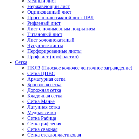
Медный лист
Нержавеющий лист
Оцинкованный лист
Просечно-вытяжной лист ПВЛ
Рифленый лист
Лист с полимерным покрытием
Титановый лист
Лист холоднокатаный
Чугунные листы
Перфорированные листы
Профлист (профнастил)
Сетка
ПКЛЗ (Плоское колючее ленточное заграждение)
Сетка ЦПВС
Арматурная сетка
Бронзовая сетка
Дорожная сетка
Кладочная сетка
Сетка Манье
Латунная сетка
Медная сетка
Сетка Рабица
Сетка рифленая
Сетка сварная
Сетка стеклопластиковая