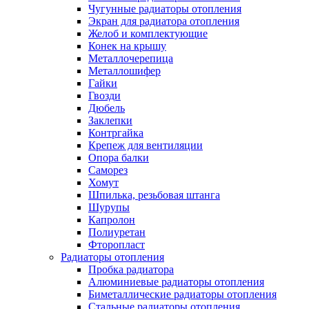
Чугунные радиаторы отопления
Экран для радиатора отопления
Желоб и комплектующие
Конек на крышу
Металлочерепица
Металлошифер
Гайки
Гвозди
Дюбель
Заклепки
Контргайка
Крепеж для вентиляции
Опора балки
Саморез
Хомут
Шпилька, резьбовая штанга
Шурупы
Капролон
Полиуретан
Фторопласт
Радиаторы отопления
Пробка радиатора
Алюминиевые радиаторы отопления
Биметаллические радиаторы отопления
Стальные радиаторы отопления