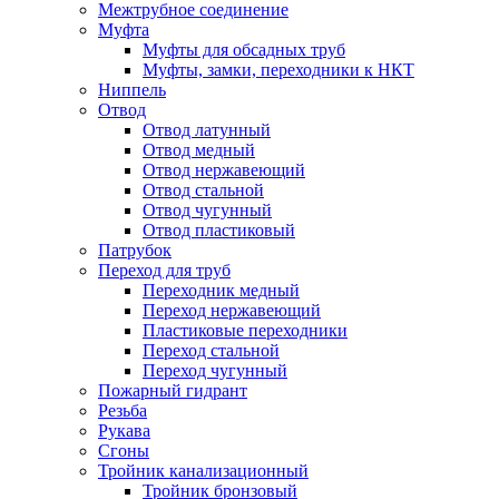
Межтрубное соединение
Муфта
Муфты для обсадных труб
Муфты, замки, переходники к НКТ
Ниппель
Отвод
Отвод латунный
Отвод медный
Отвод нержавеющий
Отвод стальной
Отвод чугунный
Отвод пластиковый
Патрубок
Переход для труб
Переходник медный
Переход нержавеющий
Пластиковые переходники
Переход стальной
Переход чугунный
Пожарный гидрант
Резьба
Рукава
Сгоны
Тройник канализационный
Тройник бронзовый