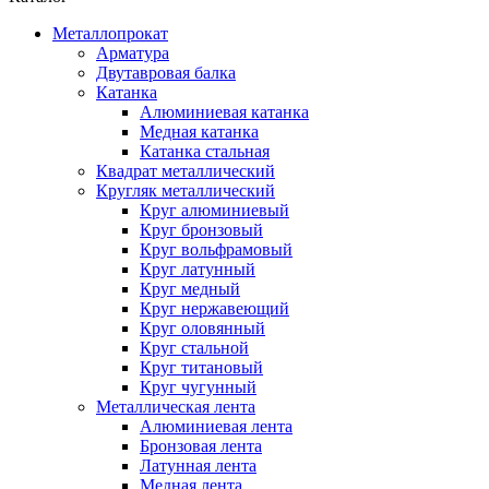
Металлопрокат
Арматура
Двутавровая балка
Катанка
Алюминиевая катанка
Медная катанка
Катанка стальная
Квадрат металлический
Кругляк металлический
Круг алюминиевый
Круг бронзовый
Круг вольфрамовый
Круг латунный
Круг медный
Круг нержавеющий
Круг оловянный
Круг стальной
Круг титановый
Круг чугунный
Металлическая лента
Алюминиевая лента
Бронзовая лента
Латунная лента
Медная лента