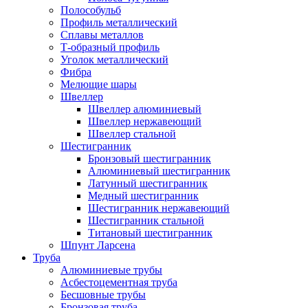
Полособульб
Профиль металлический
Сплавы металлов
Т-образный профиль
Уголок металлический
Фибра
Мелющие шары
Швеллер
Швеллер алюминиевый
Швеллер нержавеющий
Швеллер стальной
Шестигранник
Бронзовый шестигранник
Алюминиевый шестигранник
Латунный шестигранник
Медный шестигранник
Шестигранник нержавеющий
Шестигранник стальной
Титановый шестигранник
Шпунт Ларсена
Труба
Алюминиевые трубы
Асбестоцементная труба
Бесшовные трубы
Бронзовая труба