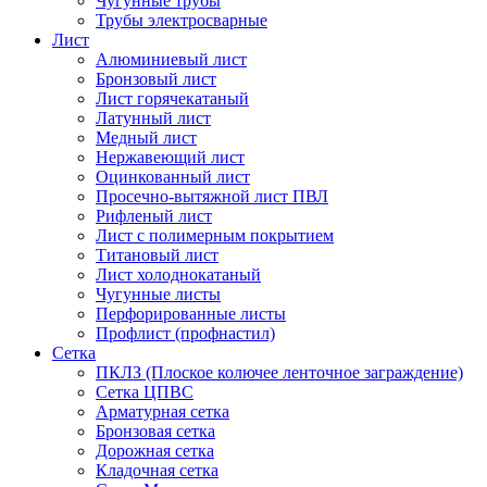
Чугунные трубы
Трубы электросварные
Лист
Алюминиевый лист
Бронзовый лист
Лист горячекатаный
Латунный лист
Медный лист
Нержавеющий лист
Оцинкованный лист
Просечно-вытяжной лист ПВЛ
Рифленый лист
Лист с полимерным покрытием
Титановый лист
Лист холоднокатаный
Чугунные листы
Перфорированные листы
Профлист (профнастил)
Сетка
ПКЛЗ (Плоское колючее ленточное заграждение)
Сетка ЦПВС
Арматурная сетка
Бронзовая сетка
Дорожная сетка
Кладочная сетка