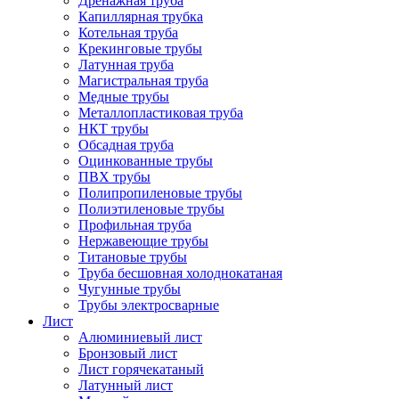
Дренажная труба
Капиллярная трубка
Котельная труба
Крекинговые трубы
Латунная труба
Магистральная труба
Медные трубы
Металлопластиковая труба
НКТ трубы
Обсадная труба
Оцинкованные трубы
ПВХ трубы
Полипропиленовые трубы
Полиэтиленовые трубы
Профильная труба
Нержавеющие трубы
Титановые трубы
Труба бесшовная холоднокатаная
Чугунные трубы
Трубы электросварные
Лист
Алюминиевый лист
Бронзовый лист
Лист горячекатаный
Латунный лист