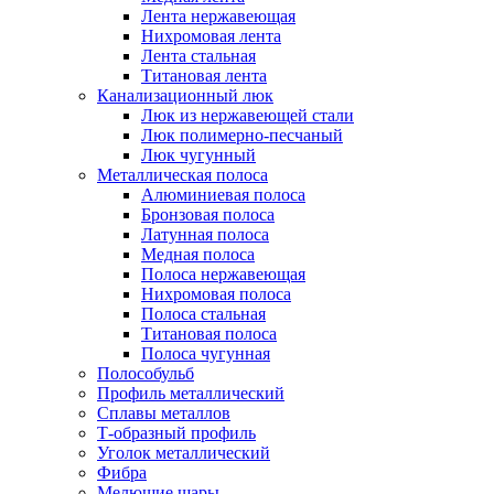
Лента нержавеющая
Нихромовая лента
Лента стальная
Титановая лента
Канализационный люк
Люк из нержавеющей стали
Люк полимерно-песчаный
Люк чугунный
Металлическая полоса
Алюминиевая полоса
Бронзовая полоса
Латунная полоса
Медная полоса
Полоса нержавеющая
Нихромовая полоса
Полоса стальная
Титановая полоса
Полоса чугунная
Полособульб
Профиль металлический
Сплавы металлов
Т-образный профиль
Уголок металлический
Фибра
Мелющие шары