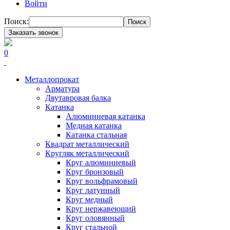
Войти
Поиск:
Поиск
Заказать звонок
0
Металлопрокат
Арматура
Двутавровая балка
Катанка
Алюминиевая катанка
Медная катанка
Катанка стальная
Квадрат металлический
Кругляк металлический
Круг алюминиевый
Круг бронзовый
Круг вольфрамовый
Круг латунный
Круг медный
Круг нержавеющий
Круг оловянный
Круг стальной