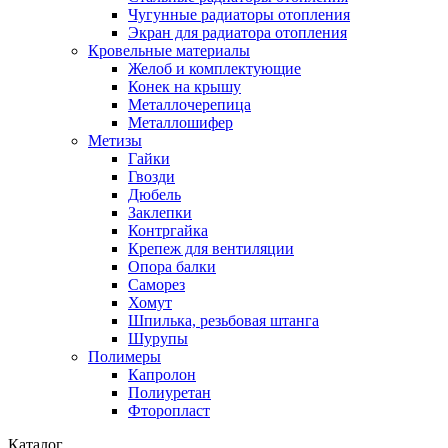
Чугунные радиаторы отопления
Экран для радиатора отопления
Кровельные материалы
Желоб и комплектующие
Конек на крышу
Металлочерепица
Металлошифер
Метизы
Гайки
Гвозди
Дюбель
Заклепки
Контргайка
Крепеж для вентиляции
Опора балки
Саморез
Хомут
Шпилька, резьбовая штанга
Шурупы
Полимеры
Капролон
Полиуретан
Фторопласт
Каталог