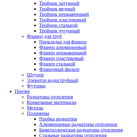
Тройник латунный
Тройник медный
Тройник нержавеющий
Тройник пластиковый
Тройник стальной
Тройник чугунный
Фланец для труб
Прокладка для фланца
Фланец алюминиевый
Фланец нержавеющий
Фланец пластиковый
Фланец стальной
Фланцевый фильтр
Штуцер
Элеватор водоструйный
Футорки
Прочее
Радиаторы отопления
Кровельные материалы
Метизы
Полимеры
Пробка радиатора
Алюминиевые радиаторы отопления
Биметаллические радиаторы отопления
Стальные радиаторы отопления