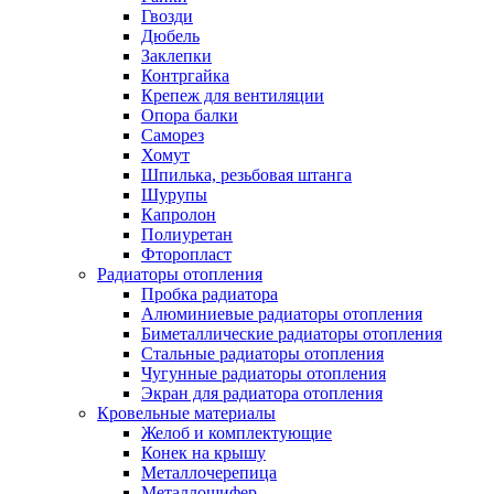
Гвозди
Дюбель
Заклепки
Контргайка
Крепеж для вентиляции
Опора балки
Саморез
Хомут
Шпилька, резьбовая штанга
Шурупы
Капролон
Полиуретан
Фторопласт
Радиаторы отопления
Пробка радиатора
Алюминиевые радиаторы отопления
Биметаллические радиаторы отопления
Стальные радиаторы отопления
Чугунные радиаторы отопления
Экран для радиатора отопления
Кровельные материалы
Желоб и комплектующие
Конек на крышу
Металлочерепица
Металлошифер