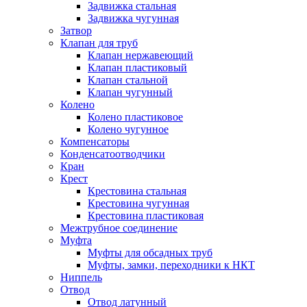
Задвижка стальная
Задвижка чугунная
Затвор
Клапан для труб
Клапан нержавеющий
Клапан пластиковый
Клапан стальной
Клапан чугунный
Колено
Колено пластиковое
Колено чугунное
Компенсаторы
Конденсатоотводчики
Кран
Крест
Крестовина стальная
Крестовина чугунная
Крестовина пластиковая
Межтрубное соединение
Муфта
Муфты для обсадных труб
Муфты, замки, переходники к НКТ
Ниппель
Отвод
Отвод латунный