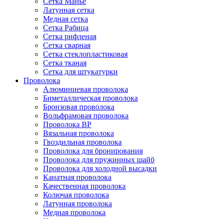
Сетка Манье
Латунная сетка
Медная сетка
Сетка Рабица
Сетка рифленая
Сетка сварная
Сетка стеклопластиковая
Сетка тканая
Сетка для штукатурки
Проволока
Алюминиевая проволока
Биметаллическая проволока
Бронзовая проволока
Вольфрамовая проволока
Проволока ВР
Вязальная проволока
Гвоздильная проволока
Проволока для бронирования
Проволока для пружинных шайб
Проволока для холодной высадки
Канатная проволока
Качественная проволока
Колючая проволока
Латунная проволока
Медная проволока