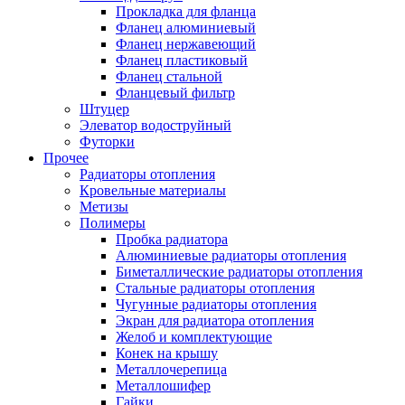
Прокладка для фланца
Фланец алюминиевый
Фланец нержавеющий
Фланец пластиковый
Фланец стальной
Фланцевый фильтр
Штуцер
Элеватор водоструйный
Футорки
Прочее
Радиаторы отопления
Кровельные материалы
Метизы
Полимеры
Пробка радиатора
Алюминиевые радиаторы отопления
Биметаллические радиаторы отопления
Стальные радиаторы отопления
Чугунные радиаторы отопления
Экран для радиатора отопления
Желоб и комплектующие
Конек на крышу
Металлочерепица
Металлошифер
Гайки