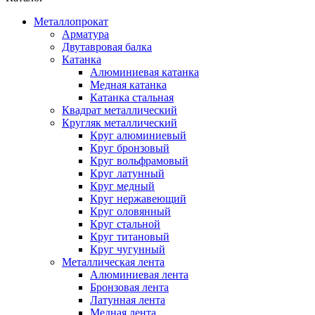
Металлопрокат
Арматура
Двутавровая балка
Катанка
Алюминиевая катанка
Медная катанка
Катанка стальная
Квадрат металлический
Кругляк металлический
Круг алюминиевый
Круг бронзовый
Круг вольфрамовый
Круг латунный
Круг медный
Круг нержавеющий
Круг оловянный
Круг стальной
Круг титановый
Круг чугунный
Металлическая лента
Алюминиевая лента
Бронзовая лента
Латунная лента
Медная лента