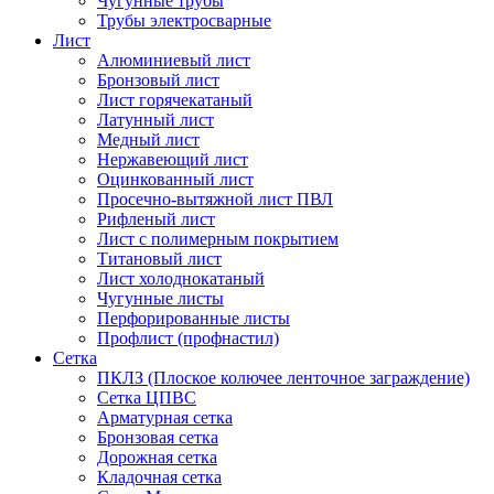
Чугунные трубы
Трубы электросварные
Лист
Алюминиевый лист
Бронзовый лист
Лист горячекатаный
Латунный лист
Медный лист
Нержавеющий лист
Оцинкованный лист
Просечно-вытяжной лист ПВЛ
Рифленый лист
Лист с полимерным покрытием
Титановый лист
Лист холоднокатаный
Чугунные листы
Перфорированные листы
Профлист (профнастил)
Сетка
ПКЛЗ (Плоское колючее ленточное заграждение)
Сетка ЦПВС
Арматурная сетка
Бронзовая сетка
Дорожная сетка
Кладочная сетка