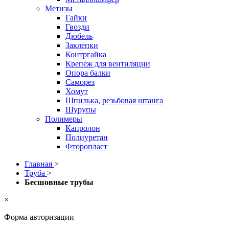
Метизы
Гайки
Гвозди
Дюбель
Заклепки
Контргайка
Крепеж для вентиляции
Опора балки
Саморез
Хомут
Шпилька, резьбовая штанга
Шурупы
Полимеры
Капролон
Полиуретан
Фторопласт
Главная
>
Труба
>
Бесшовные трубы
×
Форма авторизации