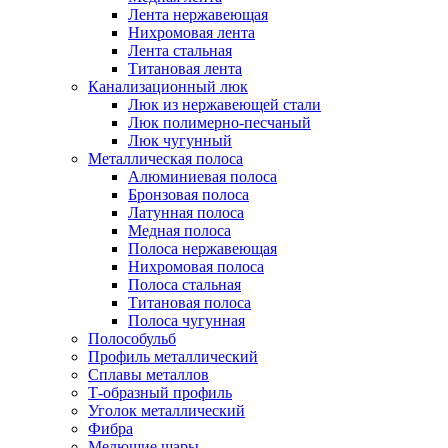
Лента нержавеющая
Нихромовая лента
Лента стальная
Титановая лента
Канализационный люк
Люк из нержавеющей стали
Люк полимерно-песчаный
Люк чугунный
Металлическая полоса
Алюминиевая полоса
Бронзовая полоса
Латунная полоса
Медная полоса
Полоса нержавеющая
Нихромовая полоса
Полоса стальная
Титановая полоса
Полоса чугунная
Полособульб
Профиль металлический
Сплавы металлов
Т-образный профиль
Уголок металлический
Фибра
Мелющие шары