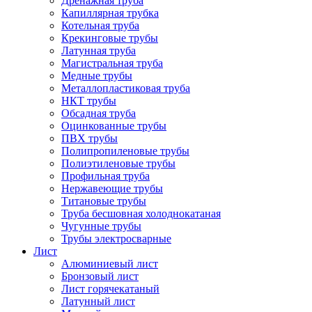
Дренажная труба
Капиллярная трубка
Котельная труба
Крекинговые трубы
Латунная труба
Магистральная труба
Медные трубы
Металлопластиковая труба
НКТ трубы
Обсадная труба
Оцинкованные трубы
ПВХ трубы
Полипропиленовые трубы
Полиэтиленовые трубы
Профильная труба
Нержавеющие трубы
Титановые трубы
Труба бесшовная холоднокатаная
Чугунные трубы
Трубы электросварные
Лист
Алюминиевый лист
Бронзовый лист
Лист горячекатаный
Латунный лист