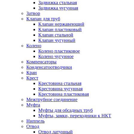
Задвижка стальная
Задвижка чугунная
Затвор
Клапан для труб
Клапан нержавеющий
Клапан пластиковый
Клапан стальной
Клапан чугунный
Колено
Колено пластиковое
Колено чугунное
Компенсаторы
Конденсатоотводчики
Кран
Крест
Крестовина стальная
Крестовина чугунная
Крестовина пластиковая
Межтрубное соединение
Муфта
Муфты для обсадных труб
Муфты, замки, переходники к НКТ
Ниппель
Отвод
Отвод латунный