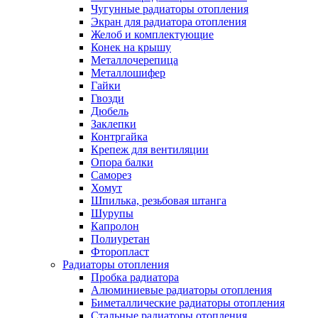
Чугунные радиаторы отопления
Экран для радиатора отопления
Желоб и комплектующие
Конек на крышу
Металлочерепица
Металлошифер
Гайки
Гвозди
Дюбель
Заклепки
Контргайка
Крепеж для вентиляции
Опора балки
Саморез
Хомут
Шпилька, резьбовая штанга
Шурупы
Капролон
Полиуретан
Фторопласт
Радиаторы отопления
Пробка радиатора
Алюминиевые радиаторы отопления
Биметаллические радиаторы отопления
Стальные радиаторы отопления