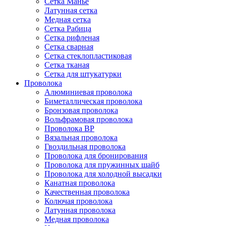
Сетка Манье
Латунная сетка
Медная сетка
Сетка Рабица
Сетка рифленая
Сетка сварная
Сетка стеклопластиковая
Сетка тканая
Сетка для штукатурки
Проволока
Алюминиевая проволока
Биметаллическая проволока
Бронзовая проволока
Вольфрамовая проволока
Проволока ВР
Вязальная проволока
Гвоздильная проволока
Проволока для бронирования
Проволока для пружинных шайб
Проволока для холодной высадки
Канатная проволока
Качественная проволока
Колючая проволока
Латунная проволока
Медная проволока