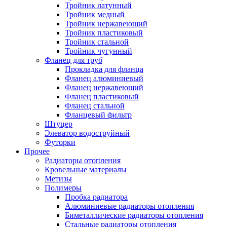
Тройник латунный
Тройник медный
Тройник нержавеющий
Тройник пластиковый
Тройник стальной
Тройник чугунный
Фланец для труб
Прокладка для фланца
Фланец алюминиевый
Фланец нержавеющий
Фланец пластиковый
Фланец стальной
Фланцевый фильтр
Штуцер
Элеватор водоструйный
Футорки
Прочее
Радиаторы отопления
Кровельные материалы
Метизы
Полимеры
Пробка радиатора
Алюминиевые радиаторы отопления
Биметаллические радиаторы отопления
Стальные радиаторы отопления