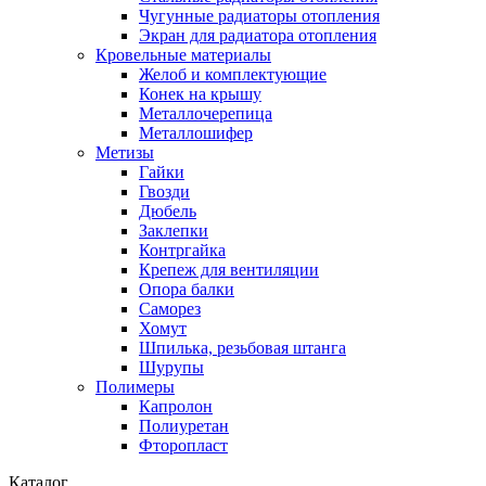
Чугунные радиаторы отопления
Экран для радиатора отопления
Кровельные материалы
Желоб и комплектующие
Конек на крышу
Металлочерепица
Металлошифер
Метизы
Гайки
Гвозди
Дюбель
Заклепки
Контргайка
Крепеж для вентиляции
Опора балки
Саморез
Хомут
Шпилька, резьбовая штанга
Шурупы
Полимеры
Капролон
Полиуретан
Фторопласт
Каталог