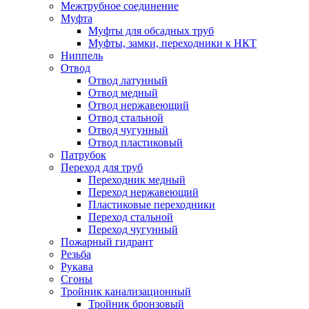
Межтрубное соединение
Муфта
Муфты для обсадных труб
Муфты, замки, переходники к НКТ
Ниппель
Отвод
Отвод латунный
Отвод медный
Отвод нержавеющий
Отвод стальной
Отвод чугунный
Отвод пластиковый
Патрубок
Переход для труб
Переходник медный
Переход нержавеющий
Пластиковые переходники
Переход стальной
Переход чугунный
Пожарный гидрант
Резьба
Рукава
Сгоны
Тройник канализационный
Тройник бронзовый