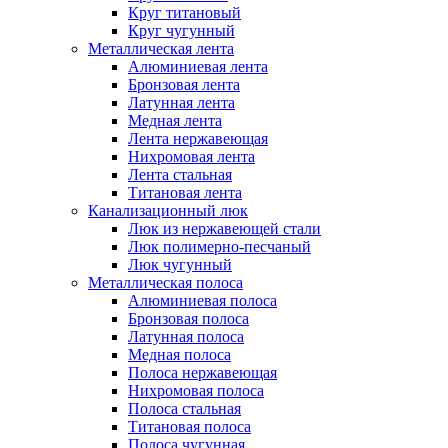
Круг титановый
Круг чугунный
Металлическая лента
Алюминиевая лента
Бронзовая лента
Латунная лента
Медная лента
Лента нержавеющая
Нихромовая лента
Лента стальная
Титановая лента
Канализационный люк
Люк из нержавеющей стали
Люк полимерно-песчаный
Люк чугунный
Металлическая полоса
Алюминиевая полоса
Бронзовая полоса
Латунная полоса
Медная полоса
Полоса нержавеющая
Нихромовая полоса
Полоса стальная
Титановая полоса
Полоса чугунная