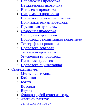
Наплавочная проволока
Нержавеющая проволока
Никелевая проволока
Нихромовая проволока
Проволока общего назначения
Полиграфическая проволока
Пружинная проволока
Сварочная проволока
Свинцовая проволока
Проволока с полимерным покрытием
Телеграфная проволока
Проволока торговая
Титановая проволока
Углеродистая проволока
Цинковая проволока
Проволока оцинкованная
Сантехарматура
Муфта американка
Бобышки
Бочата
Воронка
Втулка
Фильтр грубой очистки воды
Двойной раструб
Заглушки на трубу