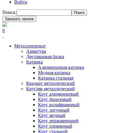
Войти
Поиск:
Поиск
Заказать звонок
0
Металлопрокат
Арматура
Двутавровая балка
Катанка
Алюминиевая катанка
Медная катанка
Катанка стальная
Квадрат металлический
Кругляк металлический
Круг алюминиевый
Круг бронзовый
Круг вольфрамовый
Круг латунный
Круг медный
Круг нержавеющий
Круг оловянный
Круг стальной