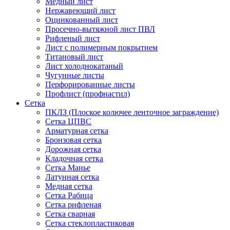
Медный лист
Нержавеющий лист
Оцинкованный лист
Просечно-вытяжной лист ПВЛ
Рифленый лист
Лист с полимерным покрытием
Титановый лист
Лист холоднокатаный
Чугунные листы
Перфорированные листы
Профлист (профнастил)
Сетка
ПКЛЗ (Плоское колючее ленточное заграждение)
Сетка ЦПВС
Арматурная сетка
Бронзовая сетка
Дорожная сетка
Кладочная сетка
Сетка Манье
Латунная сетка
Медная сетка
Сетка Рабица
Сетка рифленая
Сетка сварная
Сетка стеклопластиковая