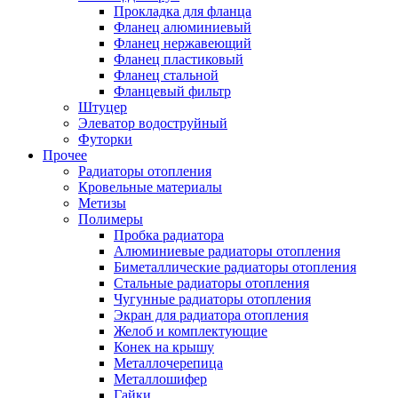
Прокладка для фланца
Фланец алюминиевый
Фланец нержавеющий
Фланец пластиковый
Фланец стальной
Фланцевый фильтр
Штуцер
Элеватор водоструйный
Футорки
Прочее
Радиаторы отопления
Кровельные материалы
Метизы
Полимеры
Пробка радиатора
Алюминиевые радиаторы отопления
Биметаллические радиаторы отопления
Стальные радиаторы отопления
Чугунные радиаторы отопления
Экран для радиатора отопления
Желоб и комплектующие
Конек на крышу
Металлочерепица
Металлошифер
Гайки