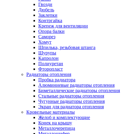
Гвозди
Дюбель
Заклепки
Контргайка
Крепеж для вентиляции
Опора балки
Саморез
Хомут
Шпилька, резьбовая штанга
Шурупы
Капролон
Полиуретан
Фторопласт
Радиаторы отопления
Пробка радиатора
Алюминиевые радиаторы отопления
Биметаллические радиаторы отопления
Стальные радиаторы отопления
Чугунные радиаторы отопления
Экран для радиатора отопления
Кровельные материалы
Желоб и комплектующие
Конек на крышу
Металлочерепица
Металлошифер