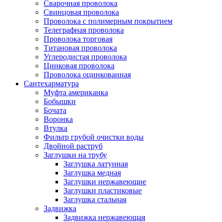
Сварочная проволока
Свинцовая проволока
Проволока с полимерным покрытием
Телеграфная проволока
Проволока торговая
Титановая проволока
Углеродистая проволока
Цинковая проволока
Проволока оцинкованная
Сантехарматура
Муфта американка
Бобышки
Бочата
Воронка
Втулка
Фильтр грубой очистки воды
Двойной раструб
Заглушки на трубу
Заглушка латунная
Заглушка медная
Заглушки нержавеющие
Заглушки пластиковые
Заглушка стальная
Задвижка
Задвижка нержавеющая