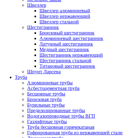
Швеллер
Швеллер алюминиевый
Швеллер нержавеющий
Швеллер стальной
Шестигранник
Бронзовый шестигранник
Алюминиевый шестигранник
Латунный шестигранник
Медный шестигранник
Шестигранник нержавеющий
Шестигранник стальной
Титановый шестигранник
Шпунт Ларсена
Труба
Алюминиевые трубы
Асбестоцементная труба
Бесшовные трубы
Бронзовая труба
Бурильные трубы
Предизолированные трубы
Водогазопроводные трубы ВГП
Газлифтные трубы
Труба бесшовная горячекатаная
Гофрированная труба из нержавеющей стали