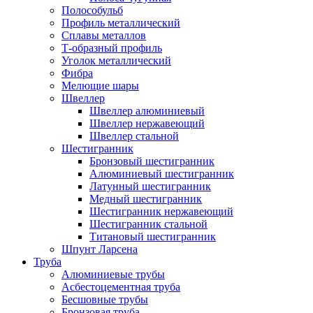
Полособульб
Профиль металлический
Сплавы металлов
Т-образный профиль
Уголок металлический
Фибра
Мелющие шары
Швеллер
Швеллер алюминиевый
Швеллер нержавеющий
Швеллер стальной
Шестигранник
Бронзовый шестигранник
Алюминиевый шестигранник
Латунный шестигранник
Медный шестигранник
Шестигранник нержавеющий
Шестигранник стальной
Титановый шестигранник
Шпунт Ларсена
Труба
Алюминиевые трубы
Асбестоцементная труба
Бесшовные трубы
Бронзовая труба