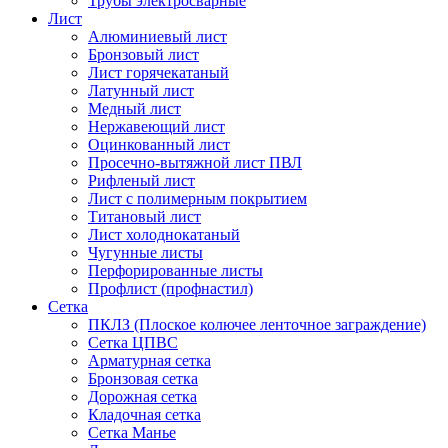
Трубы электросварные
Лист
Алюминиевый лист
Бронзовый лист
Лист горячекатаный
Латунный лист
Медный лист
Нержавеющий лист
Оцинкованный лист
Просечно-вытяжной лист ПВЛ
Рифленый лист
Лист с полимерным покрытием
Титановый лист
Лист холоднокатаный
Чугунные листы
Перфорированные листы
Профлист (профнастил)
Сетка
ПКЛЗ (Плоское колючее ленточное заграждение)
Сетка ЦПВС
Арматурная сетка
Бронзовая сетка
Дорожная сетка
Кладочная сетка
Сетка Манье