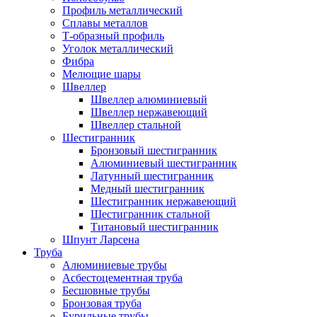
Профиль металлический
Сплавы металлов
Т-образный профиль
Уголок металлический
Фибра
Мелющие шары
Швеллер
Швеллер алюминиевый
Швеллер нержавеющий
Швеллер стальной
Шестигранник
Бронзовый шестигранник
Алюминиевый шестигранник
Латунный шестигранник
Медный шестигранник
Шестигранник нержавеющий
Шестигранник стальной
Титановый шестигранник
Шпунт Ларсена
Труба
Алюминиевые трубы
Асбестоцементная труба
Бесшовные трубы
Бронзовая труба
Бурильные трубы