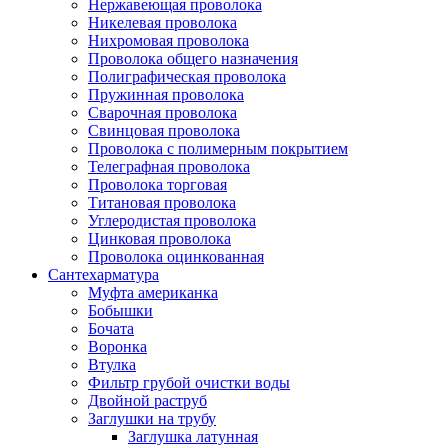
Нержавеющая проволока
Никелевая проволока
Нихромовая проволока
Проволока общего назначения
Полиграфическая проволока
Пружинная проволока
Сварочная проволока
Свинцовая проволока
Проволока с полимерным покрытием
Телеграфная проволока
Проволока торговая
Титановая проволока
Углеродистая проволока
Цинковая проволока
Проволока оцинкованная
Сантехарматура
Муфта американка
Бобышки
Бочата
Воронка
Втулка
Фильтр грубой очистки воды
Двойной раструб
Заглушки на трубу
Заглушка латунная