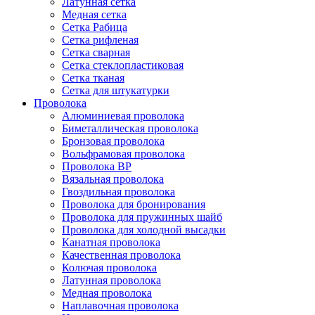
Латунная сетка
Медная сетка
Сетка Рабица
Сетка рифленая
Сетка сварная
Сетка стеклопластиковая
Сетка тканая
Сетка для штукатурки
Проволока
Алюминиевая проволока
Биметаллическая проволока
Бронзовая проволока
Вольфрамовая проволока
Проволока ВР
Вязальная проволока
Гвоздильная проволока
Проволока для бронирования
Проволока для пружинных шайб
Проволока для холодной высадки
Канатная проволока
Качественная проволока
Колючая проволока
Латунная проволока
Медная проволока
Наплавочная проволока