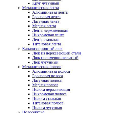
Круг чугунный
Металлическая лента
Алюминиевая лента
Бронзовая лента
Латунная лента
Медная лента
Лента нержавеющая
Нихромовая лента
Лента стальная
Титановая лента
Канализационный люк
Люк из нержавеющей стали
Люк полимерно-песчаный
Люк чугунный
Металлическая полоса
Алюминиевая полоса
Бронзовая полоса
Латунная полоса
Медная полоса
Полоса нержавеющая
Нихромовая полоса
Полоса стальная
Титановая полоса
Полоса чугунная
Полособульб