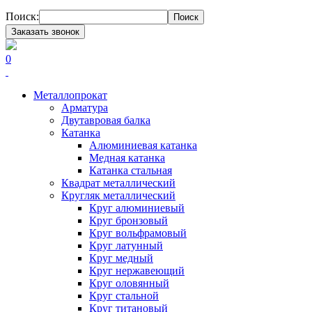
Поиск:
Поиск
Заказать звонок
0
Металлопрокат
Арматура
Двутавровая балка
Катанка
Алюминиевая катанка
Медная катанка
Катанка стальная
Квадрат металлический
Кругляк металлический
Круг алюминиевый
Круг бронзовый
Круг вольфрамовый
Круг латунный
Круг медный
Круг нержавеющий
Круг оловянный
Круг стальной
Круг титановый