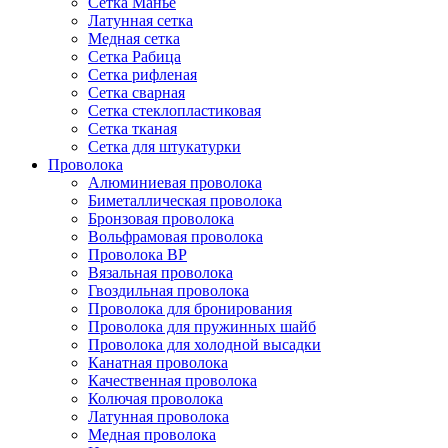
Сетка Манье
Латунная сетка
Медная сетка
Сетка Рабица
Сетка рифленая
Сетка сварная
Сетка стеклопластиковая
Сетка тканая
Сетка для штукатурки
Проволока
Алюминиевая проволока
Биметаллическая проволока
Бронзовая проволока
Вольфрамовая проволока
Проволока ВР
Вязальная проволока
Гвоздильная проволока
Проволока для бронирования
Проволока для пружинных шайб
Проволока для холодной высадки
Канатная проволока
Качественная проволока
Колючая проволока
Латунная проволока
Медная проволока