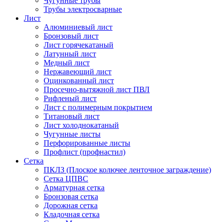
Чугунные трубы
Трубы электросварные
Лист
Алюминиевый лист
Бронзовый лист
Лист горячекатаный
Латунный лист
Медный лист
Нержавеющий лист
Оцинкованный лист
Просечно-вытяжной лист ПВЛ
Рифленый лист
Лист с полимерным покрытием
Титановый лист
Лист холоднокатаный
Чугунные листы
Перфорированные листы
Профлист (профнастил)
Сетка
ПКЛЗ (Плоское колючее ленточное заграждение)
Сетка ЦПВС
Арматурная сетка
Бронзовая сетка
Дорожная сетка
Кладочная сетка