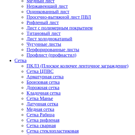
Медный лист
Нержавеющий лист
Оцинкованный лист
Просечно-вытяжной лист ПВЛ
Рифленый лист
Лист с полимерным покрытием
Титановый лист
Лист холоднокатаный
Чугунные листы
Перфорированные листы
Профлист (профнастил)
Сетка
ПКЛЗ (Плоское колючее ленточное заграждение)
Сетка ЦПВС
Арматурная сетка
Бронзовая сетка
Дорожная сетка
Кладочная сетка
Сетка Манье
Латунная сетка
Медная сетка
Сетка Рабица
Сетка рифленая
Сетка сварная
Сетка стеклопластиковая