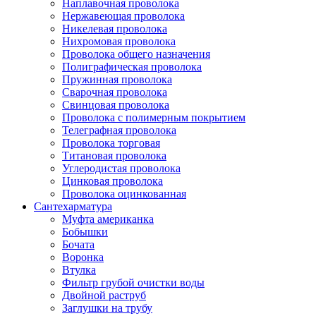
Наплавочная проволока
Нержавеющая проволока
Никелевая проволока
Нихромовая проволока
Проволока общего назначения
Полиграфическая проволока
Пружинная проволока
Сварочная проволока
Свинцовая проволока
Проволока с полимерным покрытием
Телеграфная проволока
Проволока торговая
Титановая проволока
Углеродистая проволока
Цинковая проволока
Проволока оцинкованная
Сантехарматура
Муфта американка
Бобышки
Бочата
Воронка
Втулка
Фильтр грубой очистки воды
Двойной раструб
Заглушки на трубу