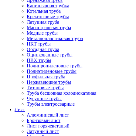
Дренажная труба
Капиллярная трубка
Котельная труба
Крекинговые трубы
Латунная труба
Магистральная труба
Медные трубы
Металлопластиковая труба
НКТ трубы
Обсадная труба
Оцинкованные трубы
ПВХ трубы
Полипропиленовые трубы
Полиэтиленовые трубы
Профильная труба
Нержавеющие трубы
Титановые трубы
Труба бесшовная холоднокатаная
Чугунные трубы
Трубы электросварные
Лист
Алюминиевый лист
Бронзовый лист
Лист горячекатаный
Латунный лист