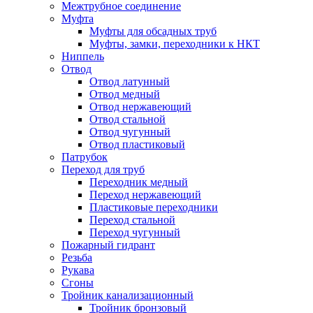
Межтрубное соединение
Муфта
Муфты для обсадных труб
Муфты, замки, переходники к НКТ
Ниппель
Отвод
Отвод латунный
Отвод медный
Отвод нержавеющий
Отвод стальной
Отвод чугунный
Отвод пластиковый
Патрубок
Переход для труб
Переходник медный
Переход нержавеющий
Пластиковые переходники
Переход стальной
Переход чугунный
Пожарный гидрант
Резьба
Рукава
Сгоны
Тройник канализационный
Тройник бронзовый