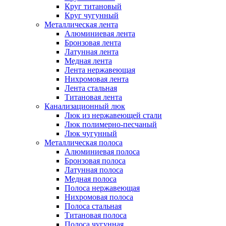
Круг титановый
Круг чугунный
Металлическая лента
Алюминиевая лента
Бронзовая лента
Латунная лента
Медная лента
Лента нержавеющая
Нихромовая лента
Лента стальная
Титановая лента
Канализационный люк
Люк из нержавеющей стали
Люк полимерно-песчаный
Люк чугунный
Металлическая полоса
Алюминиевая полоса
Бронзовая полоса
Латунная полоса
Медная полоса
Полоса нержавеющая
Нихромовая полоса
Полоса стальная
Титановая полоса
Полоса чугунная