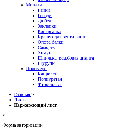
Метизы
Гайки
Гвозди
Дюбель
Заклепки
Контргайка
Крепеж для вентиляции
Опора балки
Саморез
Хомут
Шпилька, резьбовая штанга
Шурупы
Полимеры
Капролон
Полиуретан
Фторопласт
Главная
>
Лист
>
Нержавеющий лист
×
Форма авторизации