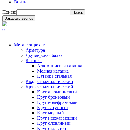
Войти
Поиск:
Поиск
Заказать звонок
0
Металлопрокат
Арматура
Двутавровая балка
Катанка
Алюминиевая катанка
Медная катанка
Катанка стальная
Квадрат металлический
Кругляк металлический
Круг алюминиевый
Круг бронзовый
Круг вольфрамовый
Круг латунный
Круг медный
Круг нержавеющий
Круг оловянный
Круг стальной