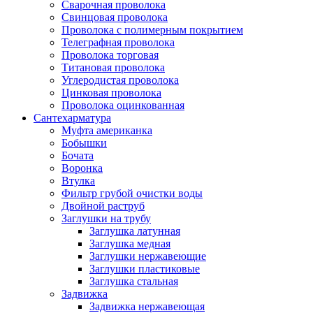
Сварочная проволока
Свинцовая проволока
Проволока с полимерным покрытием
Телеграфная проволока
Проволока торговая
Титановая проволока
Углеродистая проволока
Цинковая проволока
Проволока оцинкованная
Сантехарматура
Муфта американка
Бобышки
Бочата
Воронка
Втулка
Фильтр грубой очистки воды
Двойной раструб
Заглушки на трубу
Заглушка латунная
Заглушка медная
Заглушки нержавеющие
Заглушки пластиковые
Заглушка стальная
Задвижка
Задвижка нержавеющая