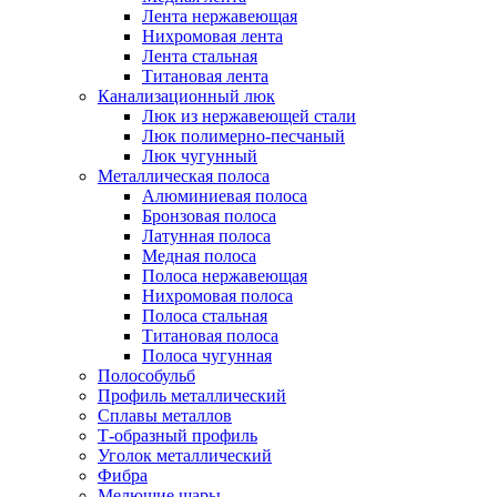
Лента нержавеющая
Нихромовая лента
Лента стальная
Титановая лента
Канализационный люк
Люк из нержавеющей стали
Люк полимерно-песчаный
Люк чугунный
Металлическая полоса
Алюминиевая полоса
Бронзовая полоса
Латунная полоса
Медная полоса
Полоса нержавеющая
Нихромовая полоса
Полоса стальная
Титановая полоса
Полоса чугунная
Полособульб
Профиль металлический
Сплавы металлов
Т-образный профиль
Уголок металлический
Фибра
Мелющие шары