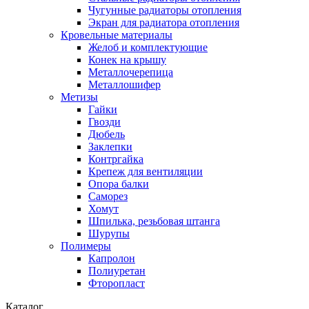
Чугунные радиаторы отопления
Экран для радиатора отопления
Кровельные материалы
Желоб и комплектующие
Конек на крышу
Металлочерепица
Металлошифер
Метизы
Гайки
Гвозди
Дюбель
Заклепки
Контргайка
Крепеж для вентиляции
Опора балки
Саморез
Хомут
Шпилька, резьбовая штанга
Шурупы
Полимеры
Капролон
Полиуретан
Фторопласт
Каталог