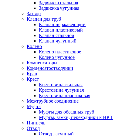
Задвижка стальная
Задвижка чугунная
Затвор
Клапан для труб
Клапан нержавеющий
Клапан пластиковый
Клапан стальной
Клапан чугунный
Колено
Колено пластиковое
Колено чугунное
Компенсаторы
Конденсатоотводчики
Кран
Крест
Крестовина стальная
Крестовина чугунная
Крестовина пластиковая
Межтрубное соединение
Муфта
Муфты для обсадных труб
Муфты, замки, переходники к НКТ
Ниппель
Отвод
Отвод латунный