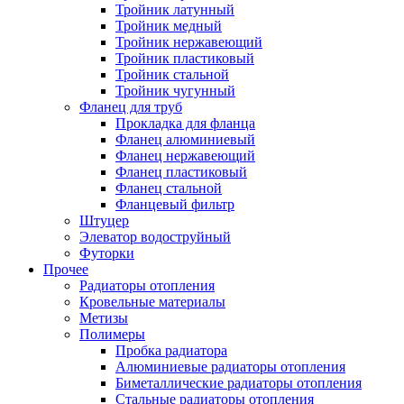
Тройник латунный
Тройник медный
Тройник нержавеющий
Тройник пластиковый
Тройник стальной
Тройник чугунный
Фланец для труб
Прокладка для фланца
Фланец алюминиевый
Фланец нержавеющий
Фланец пластиковый
Фланец стальной
Фланцевый фильтр
Штуцер
Элеватор водоструйный
Футорки
Прочее
Радиаторы отопления
Кровельные материалы
Метизы
Полимеры
Пробка радиатора
Алюминиевые радиаторы отопления
Биметаллические радиаторы отопления
Стальные радиаторы отопления