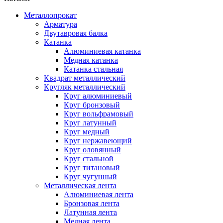
Металлопрокат
Арматура
Двутавровая балка
Катанка
Алюминиевая катанка
Медная катанка
Катанка стальная
Квадрат металлический
Кругляк металлический
Круг алюминиевый
Круг бронзовый
Круг вольфрамовый
Круг латунный
Круг медный
Круг нержавеющий
Круг оловянный
Круг стальной
Круг титановый
Круг чугунный
Металлическая лента
Алюминиевая лента
Бронзовая лента
Латунная лента
Медная лента