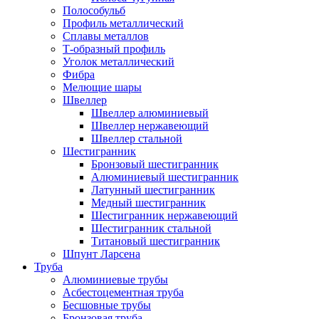
Полособульб
Профиль металлический
Сплавы металлов
Т-образный профиль
Уголок металлический
Фибра
Мелющие шары
Швеллер
Швеллер алюминиевый
Швеллер нержавеющий
Швеллер стальной
Шестигранник
Бронзовый шестигранник
Алюминиевый шестигранник
Латунный шестигранник
Медный шестигранник
Шестигранник нержавеющий
Шестигранник стальной
Титановый шестигранник
Шпунт Ларсена
Труба
Алюминиевые трубы
Асбестоцементная труба
Бесшовные трубы
Бронзовая труба