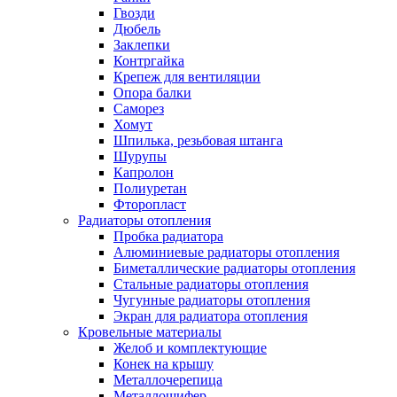
Гвозди
Дюбель
Заклепки
Контргайка
Крепеж для вентиляции
Опора балки
Саморез
Хомут
Шпилька, резьбовая штанга
Шурупы
Капролон
Полиуретан
Фторопласт
Радиаторы отопления
Пробка радиатора
Алюминиевые радиаторы отопления
Биметаллические радиаторы отопления
Стальные радиаторы отопления
Чугунные радиаторы отопления
Экран для радиатора отопления
Кровельные материалы
Желоб и комплектующие
Конек на крышу
Металлочерепица
Металлошифер