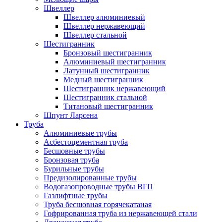
Швеллер
Швеллер алюминиевый
Швеллер нержавеющий
Швеллер стальной
Шестигранник
Бронзовый шестигранник
Алюминиевый шестигранник
Латунный шестигранник
Медный шестигранник
Шестигранник нержавеющий
Шестигранник стальной
Титановый шестигранник
Шпунт Ларсена
Труба
Алюминиевые трубы
Асбестоцементная труба
Бесшовные трубы
Бронзовая труба
Бурильные трубы
Предизолированные трубы
Водогазопроводные трубы ВГП
Газлифтные трубы
Труба бесшовная горячекатаная
Гофрированная труба из нержавеющей стали