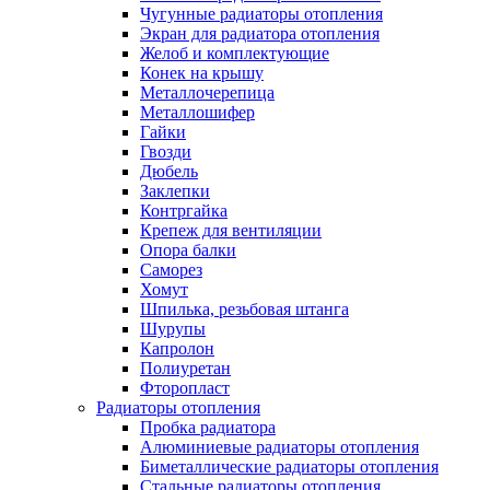
Чугунные радиаторы отопления
Экран для радиатора отопления
Желоб и комплектующие
Конек на крышу
Металлочерепица
Металлошифер
Гайки
Гвозди
Дюбель
Заклепки
Контргайка
Крепеж для вентиляции
Опора балки
Саморез
Хомут
Шпилька, резьбовая штанга
Шурупы
Капролон
Полиуретан
Фторопласт
Радиаторы отопления
Пробка радиатора
Алюминиевые радиаторы отопления
Биметаллические радиаторы отопления
Стальные радиаторы отопления