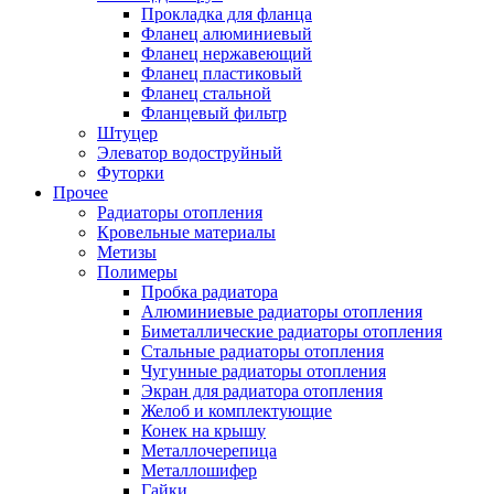
Прокладка для фланца
Фланец алюминиевый
Фланец нержавеющий
Фланец пластиковый
Фланец стальной
Фланцевый фильтр
Штуцер
Элеватор водоструйный
Футорки
Прочее
Радиаторы отопления
Кровельные материалы
Метизы
Полимеры
Пробка радиатора
Алюминиевые радиаторы отопления
Биметаллические радиаторы отопления
Стальные радиаторы отопления
Чугунные радиаторы отопления
Экран для радиатора отопления
Желоб и комплектующие
Конек на крышу
Металлочерепица
Металлошифер
Гайки