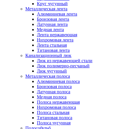
Круг чугунный
Металлическая лента
Алюминиевая лента
Бронзовая лента
Латунная лента
Медная лента
Лента нержавеющая
Нихромовая лента
Лента стальная
Титановая лента
Канализационный люк
Люк из нержавеющей стали
Люк полимерно-песчаный
Люк чугунный
Металлическая полоса
Алюминиевая полоса
Бронзовая полоса
Латунная полоса
Медная полоса
Полоса нержавеющая
Нихромовая полоса
Полоса стальная
Титановая полоса
Полоса чугунная
Полособульб