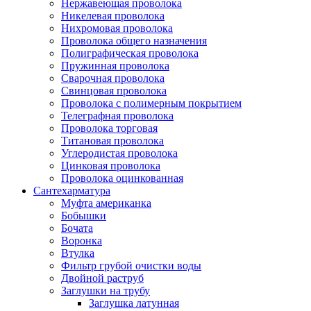
Нержавеющая проволока
Никелевая проволока
Нихромовая проволока
Проволока общего назначения
Полиграфическая проволока
Пружинная проволока
Сварочная проволока
Свинцовая проволока
Проволока с полимерным покрытием
Телеграфная проволока
Проволока торговая
Титановая проволока
Углеродистая проволока
Цинковая проволока
Проволока оцинкованная
Сантехарматура
Муфта американка
Бобышки
Бочата
Воронка
Втулка
Фильтр грубой очистки воды
Двойной раструб
Заглушки на трубу
Заглушка латунная