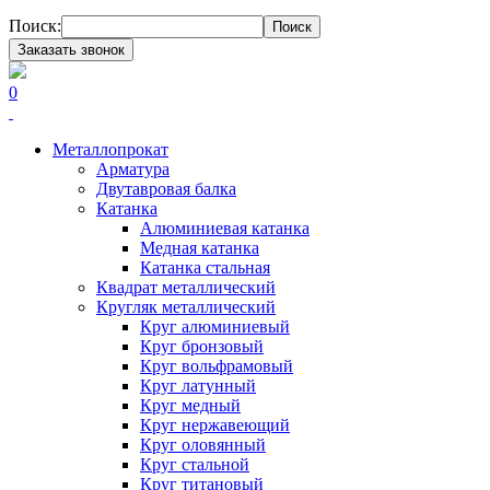
Поиск:
Поиск
Заказать звонок
0
Металлопрокат
Арматура
Двутавровая балка
Катанка
Алюминиевая катанка
Медная катанка
Катанка стальная
Квадрат металлический
Кругляк металлический
Круг алюминиевый
Круг бронзовый
Круг вольфрамовый
Круг латунный
Круг медный
Круг нержавеющий
Круг оловянный
Круг стальной
Круг титановый