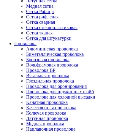
Латунная сетка
Медная сетка
Сетка Рабица
Сетка рифленая
Сетка сварная
Сетка стеклопластиковая
Сетка тканая
Сетка для штукатурки
Проволока
Алюминиевая проволока
Биметаллическая проволока
Бронзовая проволока
Вольфрамовая проволока
Проволока ВР
Вязальная проволока
Гвоздильная проволока
Проволока для бронирования
Проволока для пружинных шайб
Проволока для холодной высадки
Канатная проволока
Качественная проволока
Колючая проволока
Латунная проволока
Медная проволока
Наплавочная проволока