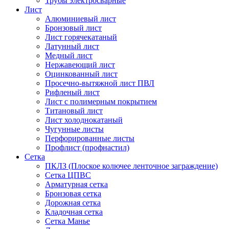
Трубы электросварные
Лист
Алюминиевый лист
Бронзовый лист
Лист горячекатаный
Латунный лист
Медный лист
Нержавеющий лист
Оцинкованный лист
Просечно-вытяжной лист ПВЛ
Рифленый лист
Лист с полимерным покрытием
Титановый лист
Лист холоднокатаный
Чугунные листы
Перфорированные листы
Профлист (профнастил)
Сетка
ПКЛЗ (Плоское колючее ленточное заграждение)
Сетка ЦПВС
Арматурная сетка
Бронзовая сетка
Дорожная сетка
Кладочная сетка
Сетка Манье