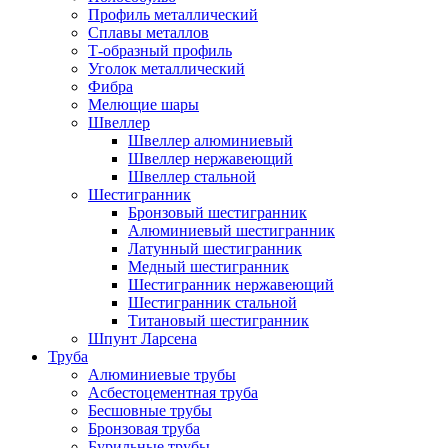
Профиль металлический
Сплавы металлов
Т-образный профиль
Уголок металлический
Фибра
Мелющие шары
Швеллер
Швеллер алюминиевый
Швеллер нержавеющий
Швеллер стальной
Шестигранник
Бронзовый шестигранник
Алюминиевый шестигранник
Латунный шестигранник
Медный шестигранник
Шестигранник нержавеющий
Шестигранник стальной
Титановый шестигранник
Шпунт Ларсена
Труба
Алюминиевые трубы
Асбестоцементная труба
Бесшовные трубы
Бронзовая труба
Бурильные трубы