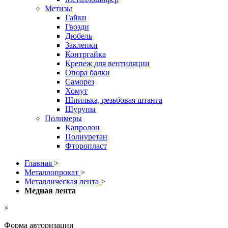
Метизы
Гайки
Гвозди
Дюбель
Заклепки
Контргайка
Крепеж для вентиляции
Опора балки
Саморез
Хомут
Шпилька, резьбовая штанга
Шурупы
Полимеры
Капролон
Полиуретан
Фторопласт
Главная
>
Металлопрокат
>
Металлическая лента
>
Медная лента
×
Форма авторизации