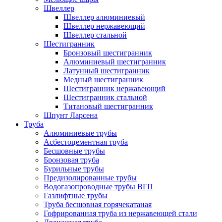
Швеллер
Швеллер алюминиевый
Швеллер нержавеющий
Швеллер стальной
Шестигранник
Бронзовый шестигранник
Алюминиевый шестигранник
Латунный шестигранник
Медный шестигранник
Шестигранник нержавеющий
Шестигранник стальной
Титановый шестигранник
Шпунт Ларсена
Труба
Алюминиевые трубы
Асбестоцементная труба
Бесшовные трубы
Бронзовая труба
Бурильные трубы
Предизолированные трубы
Водогазопроводные трубы ВГП
Газлифтные трубы
Труба бесшовная горячекатаная
Гофрированная труба из нержавеющей стали