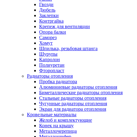
Гвозди
Дюбель
Заклепки
Контргайка
Крепеж для вентиляции
Опора балки
Саморез
Хомут
Шпилька, резьбовая штанга
Шурупы
Капролон
Полиуретан
Фторопласт
Радиаторы отопления
Пробка радиатора
Алюминиевые радиаторы отопления
Биметаллические радиаторы отопления
Стальные радиаторы отопления
Чугунные радиаторы отопления
Экран для радиатора отопления
Кровельные материалы
Желоб и комплектующие
Конек на крышу
Металлочерепица
Металлошифер