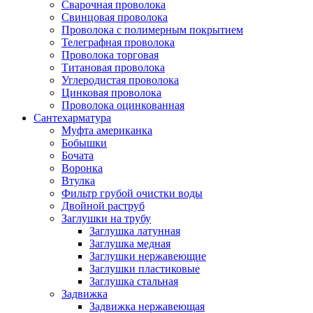
Сварочная проволока
Свинцовая проволока
Проволока с полимерным покрытием
Телеграфная проволока
Проволока торговая
Титановая проволока
Углеродистая проволока
Цинковая проволока
Проволока оцинкованная
Сантехарматура
Муфта американка
Бобышки
Бочата
Воронка
Втулка
Фильтр грубой очистки воды
Двойной раструб
Заглушки на трубу
Заглушка латунная
Заглушка медная
Заглушки нержавеющие
Заглушки пластиковые
Заглушка стальная
Задвижка
Задвижка нержавеющая