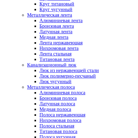
Круг титановый
Круг чугунный
Металлическая лента
Алюминиевая лента
Бронзовая лента
Латунная лента
Медная лента
Лента нержавеющая
Нихромовая лента
Лента стальная
Титановая лента
Канализационный люк
Люк из нержавеющей стали
Люк полимерно-песчаный
Люк чугунный
Металлическая полоса
Алюминиевая полоса
Бронзовая полоса
Латунная полоса
Медная полоса
Полоса нержавеющая
Нихромовая полоса
Полоса стальная
Титановая полоса
Полоса чугунная