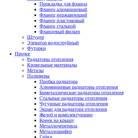
Прокладка для фланца
Фланец алюминиевый
Фланец нержавеющий
Фланец пластиковый
Фланец стальной
Фланцевый фильтр
Штуцер
Элеватор водоструйный
Футорки
Прочее
Радиаторы отопления
Кровельные материалы
Метизы
Полимеры
Пробка радиатора
Алюминиевые радиаторы отопления
Биметаллические радиаторы отопления
Стальные радиаторы отопления
Чугунные радиаторы отопления
Экран для радиатора отопления
Желоб и комплектующие
Конек на крышу
Металлочерепица
Металлошифер
Гайки