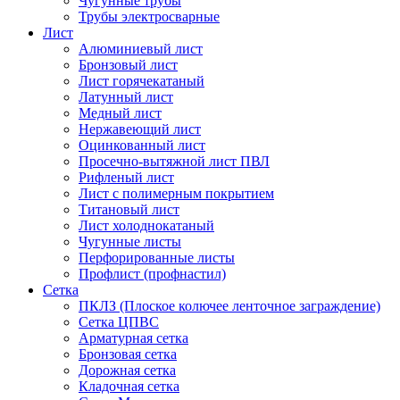
Чугунные трубы
Трубы электросварные
Лист
Алюминиевый лист
Бронзовый лист
Лист горячекатаный
Латунный лист
Медный лист
Нержавеющий лист
Оцинкованный лист
Просечно-вытяжной лист ПВЛ
Рифленый лист
Лист с полимерным покрытием
Титановый лист
Лист холоднокатаный
Чугунные листы
Перфорированные листы
Профлист (профнастил)
Сетка
ПКЛЗ (Плоское колючее ленточное заграждение)
Сетка ЦПВС
Арматурная сетка
Бронзовая сетка
Дорожная сетка
Кладочная сетка