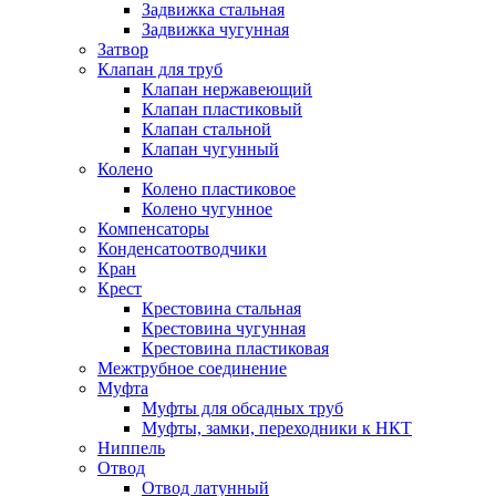
Задвижка стальная
Задвижка чугунная
Затвор
Клапан для труб
Клапан нержавеющий
Клапан пластиковый
Клапан стальной
Клапан чугунный
Колено
Колено пластиковое
Колено чугунное
Компенсаторы
Конденсатоотводчики
Кран
Крест
Крестовина стальная
Крестовина чугунная
Крестовина пластиковая
Межтрубное соединение
Муфта
Муфты для обсадных труб
Муфты, замки, переходники к НКТ
Ниппель
Отвод
Отвод латунный