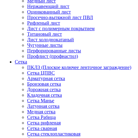
Медный лист
Нержавеющий лист
Оцинкованный лист
Просечно-вытяжной лист ПВЛ
Рифленый лист
Лист с полимерным покрытием
Титановый лист
Лист холоднокатаный
Чугунные листы
Перфорированные листы
Профлист (профнастил)
Сетка
ПКЛЗ (Плоское колючее ленточное заграждение)
Сетка ЦПВС
Арматурная сетка
Бронзовая сетка
Дорожная сетка
Кладочная сетка
Сетка Манье
Латунная сетка
Медная сетка
Сетка Рабица
Сетка рифленая
Сетка сварная
Сетка стеклопластиковая