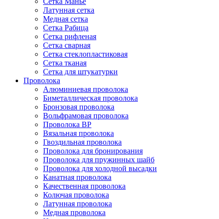
Сетка Манье
Латунная сетка
Медная сетка
Сетка Рабица
Сетка рифленая
Сетка сварная
Сетка стеклопластиковая
Сетка тканая
Сетка для штукатурки
Проволока
Алюминиевая проволока
Биметаллическая проволока
Бронзовая проволока
Вольфрамовая проволока
Проволока ВР
Вязальная проволока
Гвоздильная проволока
Проволока для бронирования
Проволока для пружинных шайб
Проволока для холодной высадки
Канатная проволока
Качественная проволока
Колючая проволока
Латунная проволока
Медная проволока