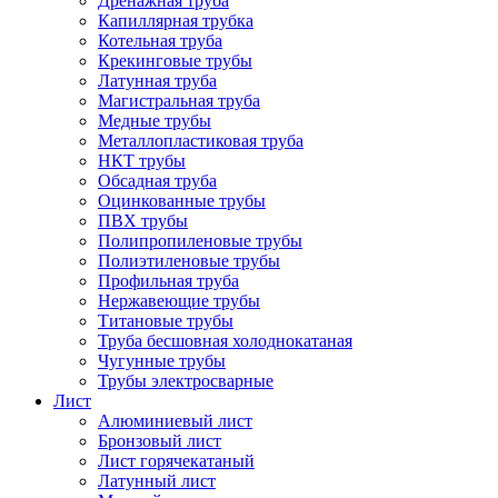
Дренажная труба
Капиллярная трубка
Котельная труба
Крекинговые трубы
Латунная труба
Магистральная труба
Медные трубы
Металлопластиковая труба
НКТ трубы
Обсадная труба
Оцинкованные трубы
ПВХ трубы
Полипропиленовые трубы
Полиэтиленовые трубы
Профильная труба
Нержавеющие трубы
Титановые трубы
Труба бесшовная холоднокатаная
Чугунные трубы
Трубы электросварные
Лист
Алюминиевый лист
Бронзовый лист
Лист горячекатаный
Латунный лист