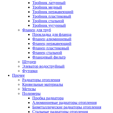
Тройник латунный
Тройник медный
Тройник нержавеющий
Тройник пластиковый
Тройник стальной
Тройник чугунный
Фланец для труб
Прокладка для фланца
Фланец алюминиевый
Фланец нержавеющий
Фланец пластиковый
Фланец стальной
Фланцевый фильтр
Штуцер
Элеватор водоструйный
Футорки
Прочее
Радиаторы отопления
Кровельные материалы
Метизы
Полимеры
Пробка радиатора
Алюминиевые радиаторы отопления
Биметаллические радиаторы отопления
Стальные радиаторы отопления