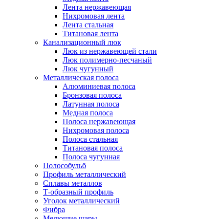
Лента нержавеющая
Нихромовая лента
Лента стальная
Титановая лента
Канализационный люк
Люк из нержавеющей стали
Люк полимерно-песчаный
Люк чугунный
Металлическая полоса
Алюминиевая полоса
Бронзовая полоса
Латунная полоса
Медная полоса
Полоса нержавеющая
Нихромовая полоса
Полоса стальная
Титановая полоса
Полоса чугунная
Полособульб
Профиль металлический
Сплавы металлов
Т-образный профиль
Уголок металлический
Фибра
Мелющие шары