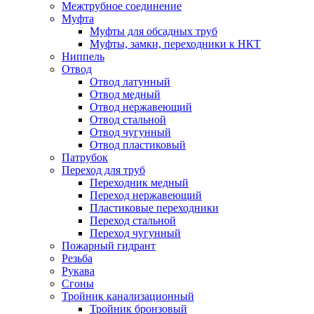
Межтрубное соединение
Муфта
Муфты для обсадных труб
Муфты, замки, переходники к НКТ
Ниппель
Отвод
Отвод латунный
Отвод медный
Отвод нержавеющий
Отвод стальной
Отвод чугунный
Отвод пластиковый
Патрубок
Переход для труб
Переходник медный
Переход нержавеющий
Пластиковые переходники
Переход стальной
Переход чугунный
Пожарный гидрант
Резьба
Рукава
Сгоны
Тройник канализационный
Тройник бронзовый