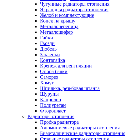
Чугунные радиаторы отопления
Экран для радиатора отопления
Желоб и комплектующие
Конек на крышу
Металлочерепица
Металлошифер
Гайки
Гвозди
Дюбель
Заклепки
Контргайка
Крепеж для вентиляции
Опора балки
Саморез
Хомут
Шпилька, резьбовая штанга
Шурупы
Капролон
Полиуретан
Фторопласт
Радиаторы отопления
Пробка радиатора
Алюминиевые радиаторы отопления
Биметаллические радиаторы отопления
Стальные радиаторы отопления