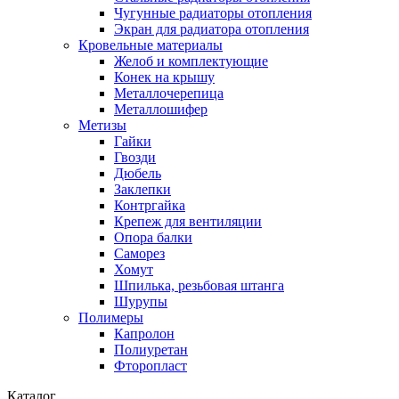
Чугунные радиаторы отопления
Экран для радиатора отопления
Кровельные материалы
Желоб и комплектующие
Конек на крышу
Металлочерепица
Металлошифер
Метизы
Гайки
Гвозди
Дюбель
Заклепки
Контргайка
Крепеж для вентиляции
Опора балки
Саморез
Хомут
Шпилька, резьбовая штанга
Шурупы
Полимеры
Капролон
Полиуретан
Фторопласт
Каталог