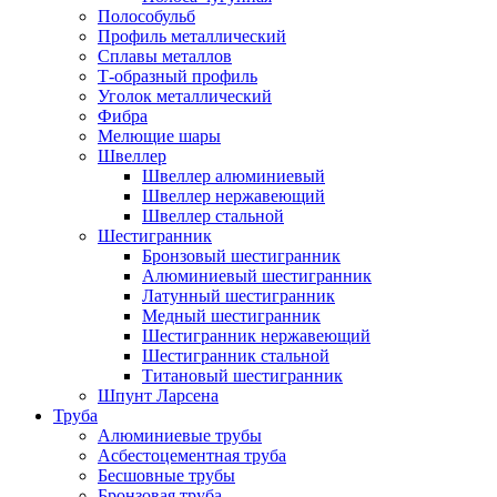
Полособульб
Профиль металлический
Сплавы металлов
Т-образный профиль
Уголок металлический
Фибра
Мелющие шары
Швеллер
Швеллер алюминиевый
Швеллер нержавеющий
Швеллер стальной
Шестигранник
Бронзовый шестигранник
Алюминиевый шестигранник
Латунный шестигранник
Медный шестигранник
Шестигранник нержавеющий
Шестигранник стальной
Титановый шестигранник
Шпунт Ларсена
Труба
Алюминиевые трубы
Асбестоцементная труба
Бесшовные трубы
Бронзовая труба