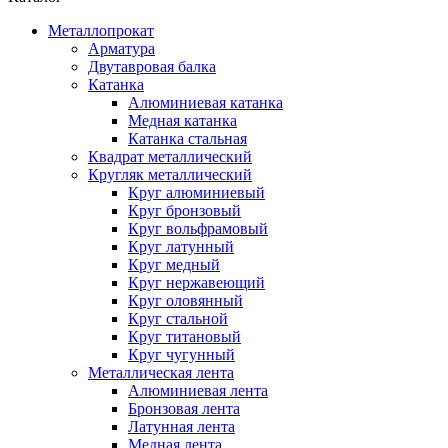
Металлопрокат
Арматура
Двутавровая балка
Катанка
Алюминиевая катанка
Медная катанка
Катанка стальная
Квадрат металлический
Кругляк металлический
Круг алюминиевый
Круг бронзовый
Круг вольфрамовый
Круг латунный
Круг медный
Круг нержавеющий
Круг оловянный
Круг стальной
Круг титановый
Круг чугунный
Металлическая лента
Алюминиевая лента
Бронзовая лента
Латунная лента
Медная лента