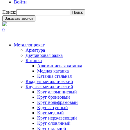
Войти
Поиск:
Поиск
Заказать звонок
0
Металлопрокат
Арматура
Двутавровая балка
Катанка
Алюминиевая катанка
Медная катанка
Катанка стальная
Квадрат металлический
Кругляк металлический
Круг алюминиевый
Круг бронзовый
Круг вольфрамовый
Круг латунный
Круг медный
Круг нержавеющий
Круг оловянный
Круг стальной