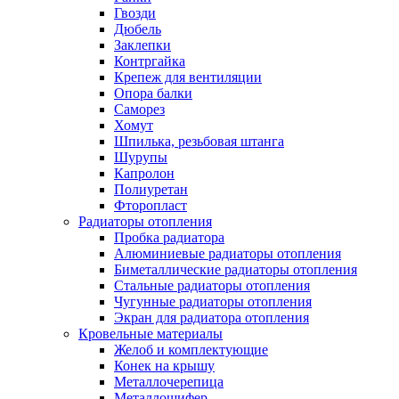
Гвозди
Дюбель
Заклепки
Контргайка
Крепеж для вентиляции
Опора балки
Саморез
Хомут
Шпилька, резьбовая штанга
Шурупы
Капролон
Полиуретан
Фторопласт
Радиаторы отопления
Пробка радиатора
Алюминиевые радиаторы отопления
Биметаллические радиаторы отопления
Стальные радиаторы отопления
Чугунные радиаторы отопления
Экран для радиатора отопления
Кровельные материалы
Желоб и комплектующие
Конек на крышу
Металлочерепица
Металлошифер