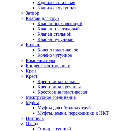
Задвижка стальная
Задвижка чугунная
Затвор
Клапан для труб
Клапан нержавеющий
Клапан пластиковый
Клапан стальной
Клапан чугунный
Колено
Колено пластиковое
Колено чугунное
Компенсаторы
Конденсатоотводчики
Кран
Крест
Крестовина стальная
Крестовина чугунная
Крестовина пластиковая
Межтрубное соединение
Муфта
Муфты для обсадных труб
Муфты, замки, переходники к НКТ
Ниппель
Отвод
Отвод латунный