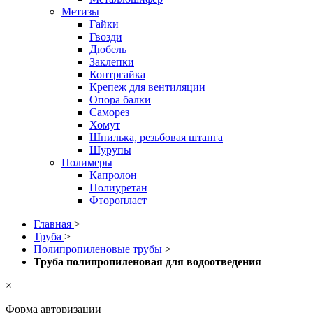
Метизы
Гайки
Гвозди
Дюбель
Заклепки
Контргайка
Крепеж для вентиляции
Опора балки
Саморез
Хомут
Шпилька, резьбовая штанга
Шурупы
Полимеры
Капролон
Полиуретан
Фторопласт
Главная
>
Труба
>
Полипропиленовые трубы
>
Труба полипропиленовая для водоотведения
×
Форма авторизации