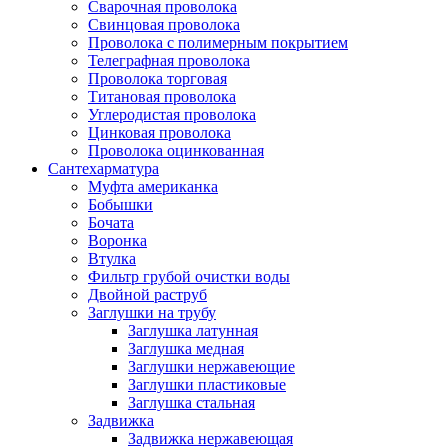
Сварочная проволока
Свинцовая проволока
Проволока с полимерным покрытием
Телеграфная проволока
Проволока торговая
Титановая проволока
Углеродистая проволока
Цинковая проволока
Проволока оцинкованная
Сантехарматура
Муфта американка
Бобышки
Бочата
Воронка
Втулка
Фильтр грубой очистки воды
Двойной раструб
Заглушки на трубу
Заглушка латунная
Заглушка медная
Заглушки нержавеющие
Заглушки пластиковые
Заглушка стальная
Задвижка
Задвижка нержавеющая