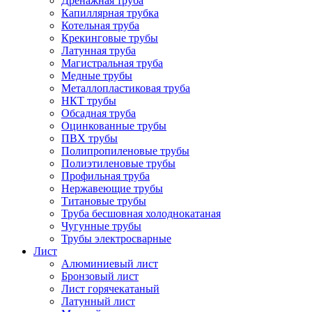
Дренажная труба
Капиллярная трубка
Котельная труба
Крекинговые трубы
Латунная труба
Магистральная труба
Медные трубы
Металлопластиковая труба
НКТ трубы
Обсадная труба
Оцинкованные трубы
ПВХ трубы
Полипропиленовые трубы
Полиэтиленовые трубы
Профильная труба
Нержавеющие трубы
Титановые трубы
Труба бесшовная холоднокатаная
Чугунные трубы
Трубы электросварные
Лист
Алюминиевый лист
Бронзовый лист
Лист горячекатаный
Латунный лист