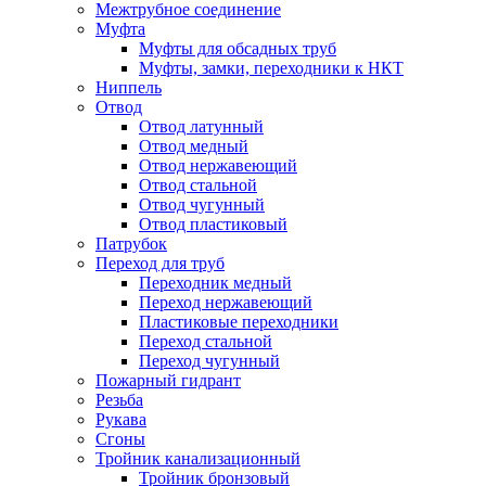
Межтрубное соединение
Муфта
Муфты для обсадных труб
Муфты, замки, переходники к НКТ
Ниппель
Отвод
Отвод латунный
Отвод медный
Отвод нержавеющий
Отвод стальной
Отвод чугунный
Отвод пластиковый
Патрубок
Переход для труб
Переходник медный
Переход нержавеющий
Пластиковые переходники
Переход стальной
Переход чугунный
Пожарный гидрант
Резьба
Рукава
Сгоны
Тройник канализационный
Тройник бронзовый