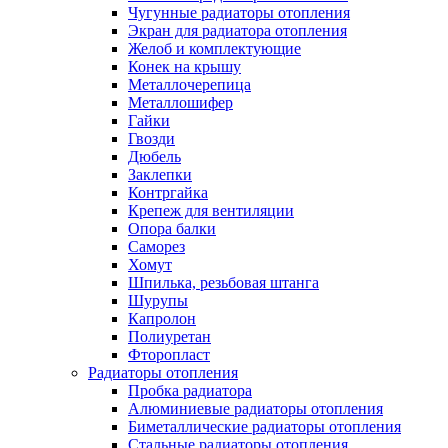
Чугунные радиаторы отопления
Экран для радиатора отопления
Желоб и комплектующие
Конек на крышу
Металлочерепица
Металлошифер
Гайки
Гвозди
Дюбель
Заклепки
Контргайка
Крепеж для вентиляции
Опора балки
Саморез
Хомут
Шпилька, резьбовая штанга
Шурупы
Капролон
Полиуретан
Фторопласт
Радиаторы отопления
Пробка радиатора
Алюминиевые радиаторы отопления
Биметаллические радиаторы отопления
Стальные радиаторы отопления