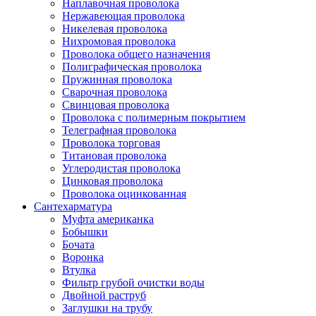
Наплавочная проволока
Нержавеющая проволока
Никелевая проволока
Нихромовая проволока
Проволока общего назначения
Полиграфическая проволока
Пружинная проволока
Сварочная проволока
Свинцовая проволока
Проволока с полимерным покрытием
Телеграфная проволока
Проволока торговая
Титановая проволока
Углеродистая проволока
Цинковая проволока
Проволока оцинкованная
Сантехарматура
Муфта американка
Бобышки
Бочата
Воронка
Втулка
Фильтр грубой очистки воды
Двойной раструб
Заглушки на трубу