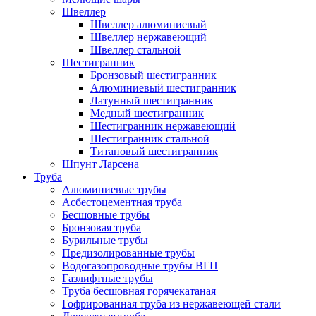
Швеллер
Швеллер алюминиевый
Швеллер нержавеющий
Швеллер стальной
Шестигранник
Бронзовый шестигранник
Алюминиевый шестигранник
Латунный шестигранник
Медный шестигранник
Шестигранник нержавеющий
Шестигранник стальной
Титановый шестигранник
Шпунт Ларсена
Труба
Алюминиевые трубы
Асбестоцементная труба
Бесшовные трубы
Бронзовая труба
Бурильные трубы
Предизолированные трубы
Водогазопроводные трубы ВГП
Газлифтные трубы
Труба бесшовная горячекатаная
Гофрированная труба из нержавеющей стали