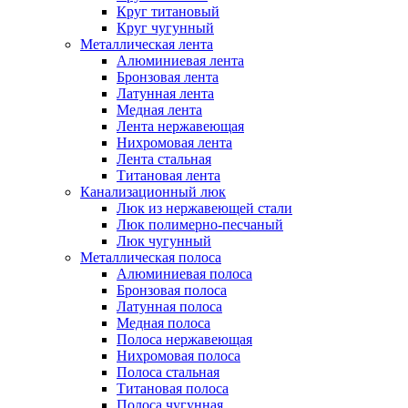
Круг титановый
Круг чугунный
Металлическая лента
Алюминиевая лента
Бронзовая лента
Латунная лента
Медная лента
Лента нержавеющая
Нихромовая лента
Лента стальная
Титановая лента
Канализационный люк
Люк из нержавеющей стали
Люк полимерно-песчаный
Люк чугунный
Металлическая полоса
Алюминиевая полоса
Бронзовая полоса
Латунная полоса
Медная полоса
Полоса нержавеющая
Нихромовая полоса
Полоса стальная
Титановая полоса
Полоса чугунная