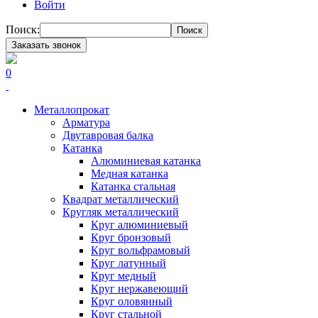
Войти
Поиск:
Поиск
Заказать звонок
0
Металлопрокат
Арматура
Двутавровая балка
Катанка
Алюминиевая катанка
Медная катанка
Катанка стальная
Квадрат металлический
Кругляк металлический
Круг алюминиевый
Круг бронзовый
Круг вольфрамовый
Круг латунный
Круг медный
Круг нержавеющий
Круг оловянный
Круг стальной