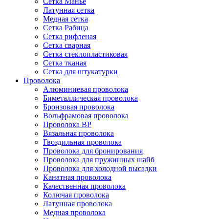
Сетка Манье
Латунная сетка
Медная сетка
Сетка Рабица
Сетка рифленая
Сетка сварная
Сетка стеклопластиковая
Сетка тканая
Сетка для штукатурки
Проволока
Алюминиевая проволока
Биметаллическая проволока
Бронзовая проволока
Вольфрамовая проволока
Проволока ВР
Вязальная проволока
Гвоздильная проволока
Проволока для бронирования
Проволока для пружинных шайб
Проволока для холодной высадки
Канатная проволока
Качественная проволока
Колючая проволока
Латунная проволока
Медная проволока