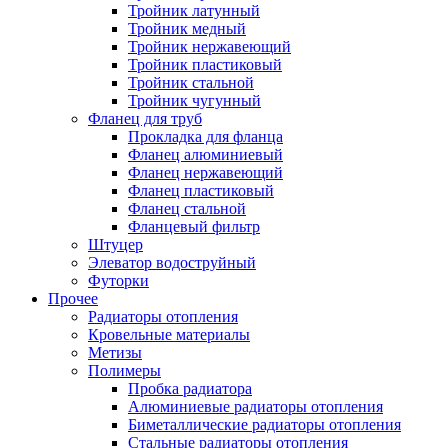
Тройник латунный
Тройник медный
Тройник нержавеющий
Тройник пластиковый
Тройник стальной
Тройник чугунный
Фланец для труб
Прокладка для фланца
Фланец алюминиевый
Фланец нержавеющий
Фланец пластиковый
Фланец стальной
Фланцевый фильтр
Штуцер
Элеватор водоструйный
Футорки
Прочее
Радиаторы отопления
Кровельные материалы
Метизы
Полимеры
Пробка радиатора
Алюминиевые радиаторы отопления
Биметаллические радиаторы отопления
Стальные радиаторы отопления