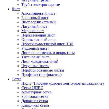
Чугунные трубы
Трубы электросварные
Лист
Алюминиевый лист
Бронзовый лист
Лист горячекатаный
Латунный лист
Медный лист
Нержавеющий лист
Оцинкованный лист
Просечно-вытяжной лист ПВЛ
Рифленый лист
Лист с полимерным покрытием
Титановый лист
Лист холоднокатаный
Чугунные листы
Перфорированные листы
Профлист (профнастил)
Сетка
ПКЛЗ (Плоское колючее ленточное заграждение)
Сетка ЦПВС
Арматурная сетка
Бронзовая сетка
Дорожная сетка
Кладочная сетка