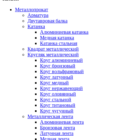
Металлопрокат
Арматура
Двутавровая балка
Катанка
Алюминиевая катанка
Медная катанка
Катанка стальная
Квадрат металлический
Кругляк металлический
Круг алюминиевый
Круг бронзовый
Круг вольфрамовый
Круг латунный
Круг медный
Круг нержавеющий
Круг оловянный
Круг стальной
Круг титановый
Круг чугунный
Металлическая лента
Алюминиевая лента
Бронзовая лента
Латунная лента
Медная лента