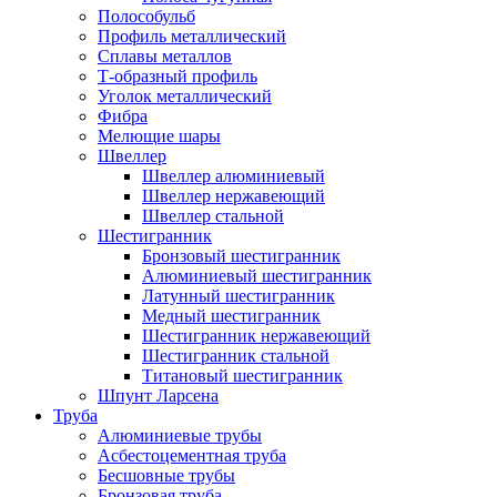
Полособульб
Профиль металлический
Сплавы металлов
Т-образный профиль
Уголок металлический
Фибра
Мелющие шары
Швеллер
Швеллер алюминиевый
Швеллер нержавеющий
Швеллер стальной
Шестигранник
Бронзовый шестигранник
Алюминиевый шестигранник
Латунный шестигранник
Медный шестигранник
Шестигранник нержавеющий
Шестигранник стальной
Титановый шестигранник
Шпунт Ларсена
Труба
Алюминиевые трубы
Асбестоцементная труба
Бесшовные трубы
Бронзовая труба