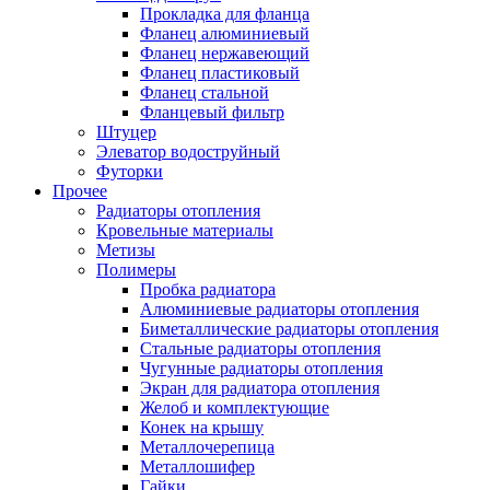
Прокладка для фланца
Фланец алюминиевый
Фланец нержавеющий
Фланец пластиковый
Фланец стальной
Фланцевый фильтр
Штуцер
Элеватор водоструйный
Футорки
Прочее
Радиаторы отопления
Кровельные материалы
Метизы
Полимеры
Пробка радиатора
Алюминиевые радиаторы отопления
Биметаллические радиаторы отопления
Стальные радиаторы отопления
Чугунные радиаторы отопления
Экран для радиатора отопления
Желоб и комплектующие
Конек на крышу
Металлочерепица
Металлошифер
Гайки