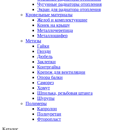
Чугунные радиаторы отопления
Экран для радиатора отопления
Кровельные материалы
Желоб и комплектующие
Конек на крышу
Металлочерепица
Металлошифер
Метизы
Гайки
Гвозди
Дюбель
Заклепки
Контргайка
Крепеж для вентиляции
Опора балки
Саморез
Хомут
Шпилька, резьбовая штанга
Шурупы
Полимеры
Капролон
Полиуретан
Фторопласт
Каталог