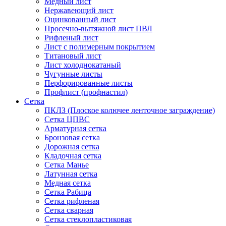
Медный лист
Нержавеющий лист
Оцинкованный лист
Просечно-вытяжной лист ПВЛ
Рифленый лист
Лист с полимерным покрытием
Титановый лист
Лист холоднокатаный
Чугунные листы
Перфорированные листы
Профлист (профнастил)
Сетка
ПКЛЗ (Плоское колючее ленточное заграждение)
Сетка ЦПВС
Арматурная сетка
Бронзовая сетка
Дорожная сетка
Кладочная сетка
Сетка Манье
Латунная сетка
Медная сетка
Сетка Рабица
Сетка рифленая
Сетка сварная
Сетка стеклопластиковая