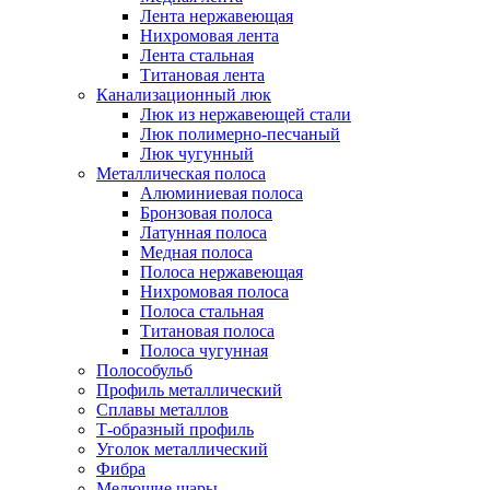
Лента нержавеющая
Нихромовая лента
Лента стальная
Титановая лента
Канализационный люк
Люк из нержавеющей стали
Люк полимерно-песчаный
Люк чугунный
Металлическая полоса
Алюминиевая полоса
Бронзовая полоса
Латунная полоса
Медная полоса
Полоса нержавеющая
Нихромовая полоса
Полоса стальная
Титановая полоса
Полоса чугунная
Полособульб
Профиль металлический
Сплавы металлов
Т-образный профиль
Уголок металлический
Фибра
Мелющие шары