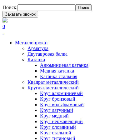
Поиск:
Поиск
Заказать звонок
0
Металлопрокат
Арматура
Двутавровая балка
Катанка
Алюминиевая катанка
Медная катанка
Катанка стальная
Квадрат металлический
Кругляк металлический
Круг алюминиевый
Круг бронзовый
Круг вольфрамовый
Круг латунный
Круг медный
Круг нержавеющий
Круг оловянный
Круг стальной
Круг титановый