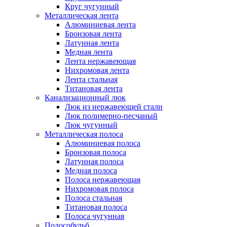
Круг чугунный
Металлическая лента
Алюминиевая лента
Бронзовая лента
Латунная лента
Медная лента
Лента нержавеющая
Нихромовая лента
Лента стальная
Титановая лента
Канализационный люк
Люк из нержавеющей стали
Люк полимерно-песчаный
Люк чугунный
Металлическая полоса
Алюминиевая полоса
Бронзовая полоса
Латунная полоса
Медная полоса
Полоса нержавеющая
Нихромовая полоса
Полоса стальная
Титановая полоса
Полоса чугунная
Полособульб