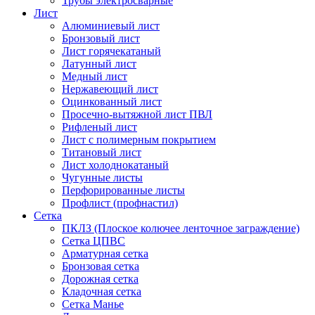
Трубы электросварные
Лист
Алюминиевый лист
Бронзовый лист
Лист горячекатаный
Латунный лист
Медный лист
Нержавеющий лист
Оцинкованный лист
Просечно-вытяжной лист ПВЛ
Рифленый лист
Лист с полимерным покрытием
Титановый лист
Лист холоднокатаный
Чугунные листы
Перфорированные листы
Профлист (профнастил)
Сетка
ПКЛЗ (Плоское колючее ленточное заграждение)
Сетка ЦПВС
Арматурная сетка
Бронзовая сетка
Дорожная сетка
Кладочная сетка
Сетка Манье