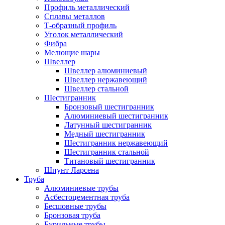
Профиль металлический
Сплавы металлов
Т-образный профиль
Уголок металлический
Фибра
Мелющие шары
Швеллер
Швеллер алюминиевый
Швеллер нержавеющий
Швеллер стальной
Шестигранник
Бронзовый шестигранник
Алюминиевый шестигранник
Латунный шестигранник
Медный шестигранник
Шестигранник нержавеющий
Шестигранник стальной
Титановый шестигранник
Шпунт Ларсена
Труба
Алюминиевые трубы
Асбестоцементная труба
Бесшовные трубы
Бронзовая труба
Бурильные трубы