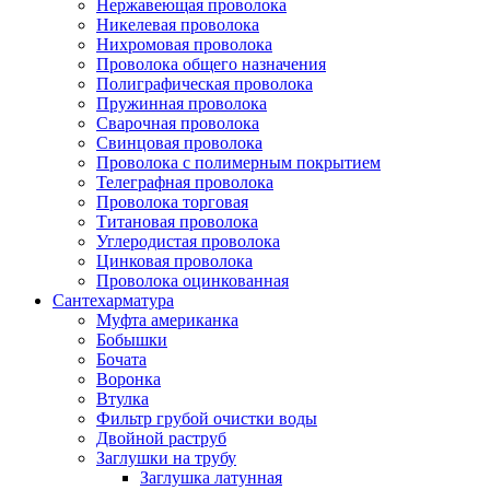
Нержавеющая проволока
Никелевая проволока
Нихромовая проволока
Проволока общего назначения
Полиграфическая проволока
Пружинная проволока
Сварочная проволока
Свинцовая проволока
Проволока с полимерным покрытием
Телеграфная проволока
Проволока торговая
Титановая проволока
Углеродистая проволока
Цинковая проволока
Проволока оцинкованная
Сантехарматура
Муфта американка
Бобышки
Бочата
Воронка
Втулка
Фильтр грубой очистки воды
Двойной раструб
Заглушки на трубу
Заглушка латунная