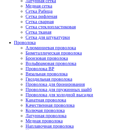
Латунная сетка
Медная сетка
Сетка Рабица
Сетка рифленая
Сетка сварная
Сетка стеклопластиковая
Сетка тканая
Сетка для штукатурки
Проволока
Алюминиевая проволока
Биметаллическая проволока
Бронзовая проволока
Вольфрамовая проволока
Проволока ВР
Вязальная проволока
Гвоздильная проволока
Проволока для бронирования
Проволока для пружинных шайб
Проволока для холодной высадки
Канатная проволока
Качественная проволока
Колючая проволока
Латунная проволока
Медная проволока
Наплавочная проволока