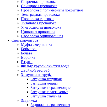
Сварочная проволока
Свинцовая проволока
Проволока с полимерным покрытием
Телеграфная проволока
Проволока торговая
Титановая проволока
Углеродистая проволока
Цинковая проволока
Проволока оцинкованная
Сантехарматура
Муфта американка
Бобышки
Бочата
Воронка
Втулка
Фильтр грубой очистки воды
Двойной раструб
Заглушки на трубу
Заглушка латунная
Заглушка медная
Заглушки нержавеющие
Заглушки пластиковые
Заглушка стальная
Задвижка
Задвижка нержавеющая