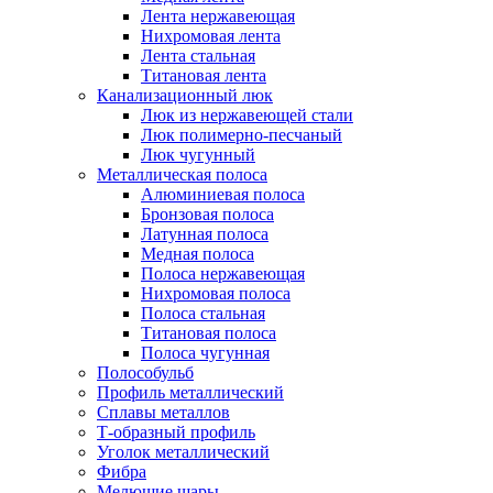
Лента нержавеющая
Нихромовая лента
Лента стальная
Титановая лента
Канализационный люк
Люк из нержавеющей стали
Люк полимерно-песчаный
Люк чугунный
Металлическая полоса
Алюминиевая полоса
Бронзовая полоса
Латунная полоса
Медная полоса
Полоса нержавеющая
Нихромовая полоса
Полоса стальная
Титановая полоса
Полоса чугунная
Полособульб
Профиль металлический
Сплавы металлов
Т-образный профиль
Уголок металлический
Фибра
Мелющие шары