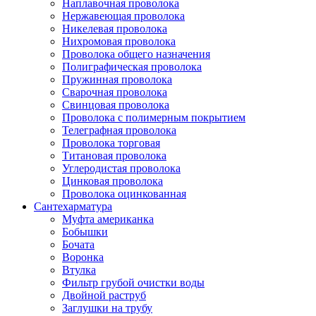
Наплавочная проволока
Нержавеющая проволока
Никелевая проволока
Нихромовая проволока
Проволока общего назначения
Полиграфическая проволока
Пружинная проволока
Сварочная проволока
Свинцовая проволока
Проволока с полимерным покрытием
Телеграфная проволока
Проволока торговая
Титановая проволока
Углеродистая проволока
Цинковая проволока
Проволока оцинкованная
Сантехарматура
Муфта американка
Бобышки
Бочата
Воронка
Втулка
Фильтр грубой очистки воды
Двойной раструб
Заглушки на трубу