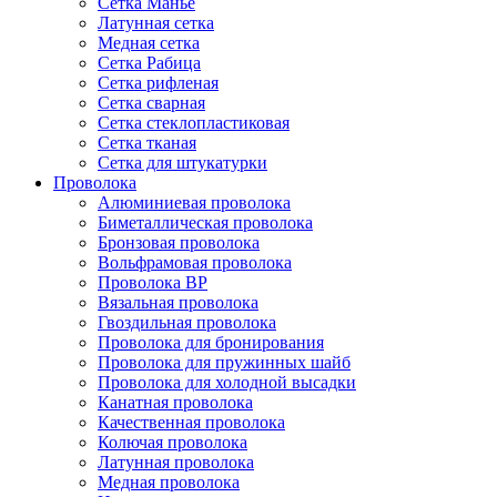
Сетка Манье
Латунная сетка
Медная сетка
Сетка Рабица
Сетка рифленая
Сетка сварная
Сетка стеклопластиковая
Сетка тканая
Сетка для штукатурки
Проволока
Алюминиевая проволока
Биметаллическая проволока
Бронзовая проволока
Вольфрамовая проволока
Проволока ВР
Вязальная проволока
Гвоздильная проволока
Проволока для бронирования
Проволока для пружинных шайб
Проволока для холодной высадки
Канатная проволока
Качественная проволока
Колючая проволока
Латунная проволока
Медная проволока