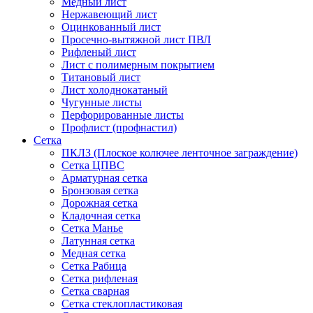
Медный лист
Нержавеющий лист
Оцинкованный лист
Просечно-вытяжной лист ПВЛ
Рифленый лист
Лист с полимерным покрытием
Титановый лист
Лист холоднокатаный
Чугунные листы
Перфорированные листы
Профлист (профнастил)
Сетка
ПКЛЗ (Плоское колючее ленточное заграждение)
Сетка ЦПВС
Арматурная сетка
Бронзовая сетка
Дорожная сетка
Кладочная сетка
Сетка Манье
Латунная сетка
Медная сетка
Сетка Рабица
Сетка рифленая
Сетка сварная
Сетка стеклопластиковая