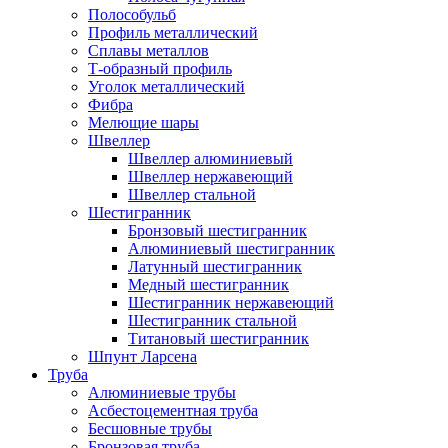
Полособульб
Профиль металлический
Сплавы металлов
Т-образный профиль
Уголок металлический
Фибра
Мелющие шары
Швеллер
Швеллер алюминиевый
Швеллер нержавеющий
Швеллер стальной
Шестигранник
Бронзовый шестигранник
Алюминиевый шестигранник
Латунный шестигранник
Медный шестигранник
Шестигранник нержавеющий
Шестигранник стальной
Титановый шестигранник
Шпунт Ларсена
Труба
Алюминиевые трубы
Асбестоцементная труба
Бесшовные трубы
Бронзовая труба