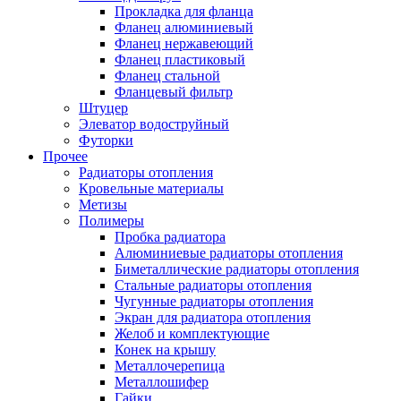
Прокладка для фланца
Фланец алюминиевый
Фланец нержавеющий
Фланец пластиковый
Фланец стальной
Фланцевый фильтр
Штуцер
Элеватор водоструйный
Футорки
Прочее
Радиаторы отопления
Кровельные материалы
Метизы
Полимеры
Пробка радиатора
Алюминиевые радиаторы отопления
Биметаллические радиаторы отопления
Стальные радиаторы отопления
Чугунные радиаторы отопления
Экран для радиатора отопления
Желоб и комплектующие
Конек на крышу
Металлочерепица
Металлошифер
Гайки