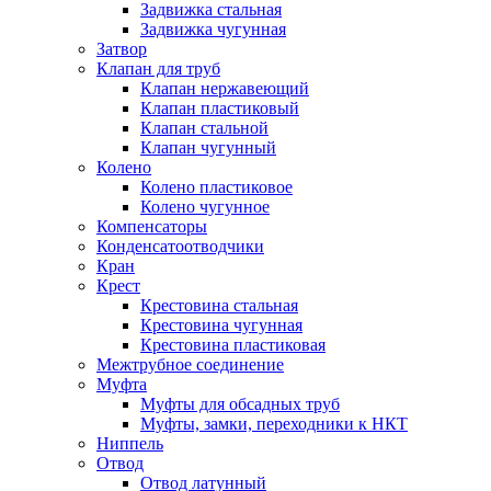
Задвижка стальная
Задвижка чугунная
Затвор
Клапан для труб
Клапан нержавеющий
Клапан пластиковый
Клапан стальной
Клапан чугунный
Колено
Колено пластиковое
Колено чугунное
Компенсаторы
Конденсатоотводчики
Кран
Крест
Крестовина стальная
Крестовина чугунная
Крестовина пластиковая
Межтрубное соединение
Муфта
Муфты для обсадных труб
Муфты, замки, переходники к НКТ
Ниппель
Отвод
Отвод латунный