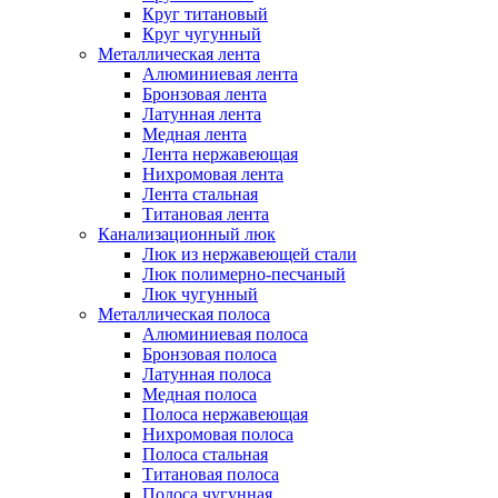
Круг титановый
Круг чугунный
Металлическая лента
Алюминиевая лента
Бронзовая лента
Латунная лента
Медная лента
Лента нержавеющая
Нихромовая лента
Лента стальная
Титановая лента
Канализационный люк
Люк из нержавеющей стали
Люк полимерно-песчаный
Люк чугунный
Металлическая полоса
Алюминиевая полоса
Бронзовая полоса
Латунная полоса
Медная полоса
Полоса нержавеющая
Нихромовая полоса
Полоса стальная
Титановая полоса
Полоса чугунная