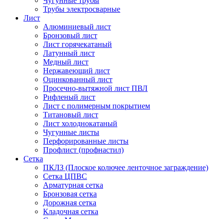
Чугунные трубы
Трубы электросварные
Лист
Алюминиевый лист
Бронзовый лист
Лист горячекатаный
Латунный лист
Медный лист
Нержавеющий лист
Оцинкованный лист
Просечно-вытяжной лист ПВЛ
Рифленый лист
Лист с полимерным покрытием
Титановый лист
Лист холоднокатаный
Чугунные листы
Перфорированные листы
Профлист (профнастил)
Сетка
ПКЛЗ (Плоское колючее ленточное заграждение)
Сетка ЦПВС
Арматурная сетка
Бронзовая сетка
Дорожная сетка
Кладочная сетка