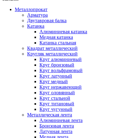
Металлопрокат
Арматура
Двутавровая балка
Катанка
Алюминиевая катанка
Медная катанка
Катанка стальная
Квадрат металлический
Кругляк металлический
Круг алюминиевый
Круг бронзовый
Круг вольфрамовый
Круг латунный
Круг медный
Круг нержавеющий
Круг оловянный
Круг стальной
Круг титановый
Круг чугунный
Металлическая лента
Алюминиевая лента
Бронзовая лента
Латунная лента
Медная лента