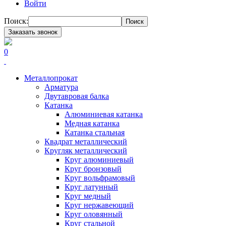
Войти
Поиск:
Поиск
Заказать звонок
0
Металлопрокат
Арматура
Двутавровая балка
Катанка
Алюминиевая катанка
Медная катанка
Катанка стальная
Квадрат металлический
Кругляк металлический
Круг алюминиевый
Круг бронзовый
Круг вольфрамовый
Круг латунный
Круг медный
Круг нержавеющий
Круг оловянный
Круг стальной