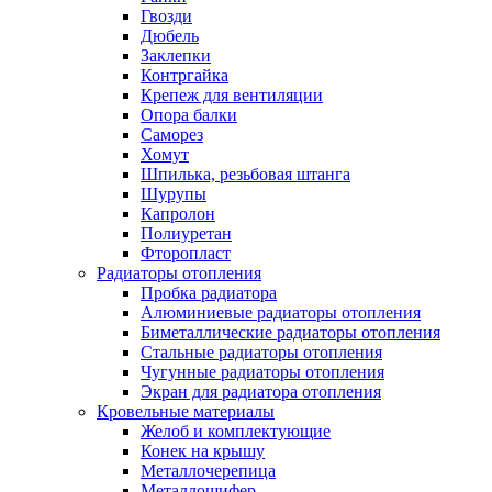
Гвозди
Дюбель
Заклепки
Контргайка
Крепеж для вентиляции
Опора балки
Саморез
Хомут
Шпилька, резьбовая штанга
Шурупы
Капролон
Полиуретан
Фторопласт
Радиаторы отопления
Пробка радиатора
Алюминиевые радиаторы отопления
Биметаллические радиаторы отопления
Стальные радиаторы отопления
Чугунные радиаторы отопления
Экран для радиатора отопления
Кровельные материалы
Желоб и комплектующие
Конек на крышу
Металлочерепица
Металлошифер