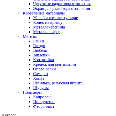
Чугунные радиаторы отопления
Экран для радиатора отопления
Кровельные материалы
Желоб и комплектующие
Конек на крышу
Металлочерепица
Металлошифер
Метизы
Гайки
Гвозди
Дюбель
Заклепки
Контргайка
Крепеж для вентиляции
Опора балки
Саморез
Хомут
Шпилька, резьбовая штанга
Шурупы
Полимеры
Капролон
Полиуретан
Фторопласт
Каталог