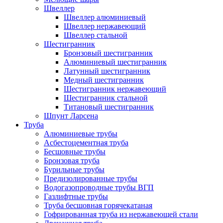
Швеллер
Швеллер алюминиевый
Швеллер нержавеющий
Швеллер стальной
Шестигранник
Бронзовый шестигранник
Алюминиевый шестигранник
Латунный шестигранник
Медный шестигранник
Шестигранник нержавеющий
Шестигранник стальной
Титановый шестигранник
Шпунт Ларсена
Труба
Алюминиевые трубы
Асбестоцементная труба
Бесшовные трубы
Бронзовая труба
Бурильные трубы
Предизолированные трубы
Водогазопроводные трубы ВГП
Газлифтные трубы
Труба бесшовная горячекатаная
Гофрированная труба из нержавеющей стали