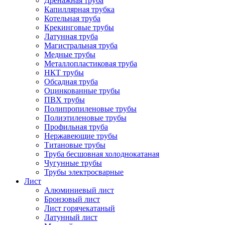
Дренажная труба
Капиллярная трубка
Котельная труба
Крекинговые трубы
Латунная труба
Магистральная труба
Медные трубы
Металлопластиковая труба
НКТ трубы
Обсадная труба
Оцинкованные трубы
ПВХ трубы
Полипропиленовые трубы
Полиэтиленовые трубы
Профильная труба
Нержавеющие трубы
Титановые трубы
Труба бесшовная холоднокатаная
Чугунные трубы
Трубы электросварные
Лист
Алюминиевый лист
Бронзовый лист
Лист горячекатаный
Латунный лист