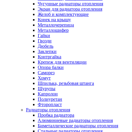
Чугунные радиаторы отопления
Экран для радиатора отопления
Желоб и комплектующие
Конек на крышу
Металлочерепица
Металлошифер
Гайки
Гвозди
Дюбель
Заклепки
Контргайка
Крепеж для вентиляции
Опора балки
Саморез
Хомут
Шпилька, резьбовая штанга
Шурупы
Капролон
Полиуретан
Фторопласт
Радиаторы отопления
Пробка радиатора
Алюминиевые радиаторы отопления
Биметаллические радиаторы отопления
Стальные радиаторы отопления