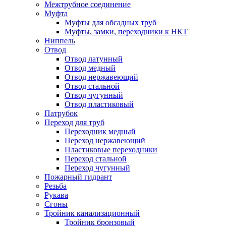
Межтрубное соединение
Муфта
Муфты для обсадных труб
Муфты, замки, переходники к НКТ
Ниппель
Отвод
Отвод латунный
Отвод медный
Отвод нержавеющий
Отвод стальной
Отвод чугунный
Отвод пластиковый
Патрубок
Переход для труб
Переходник медный
Переход нержавеющий
Пластиковые переходники
Переход стальной
Переход чугунный
Пожарный гидрант
Резьба
Рукава
Сгоны
Тройник канализационный
Тройник бронзовый