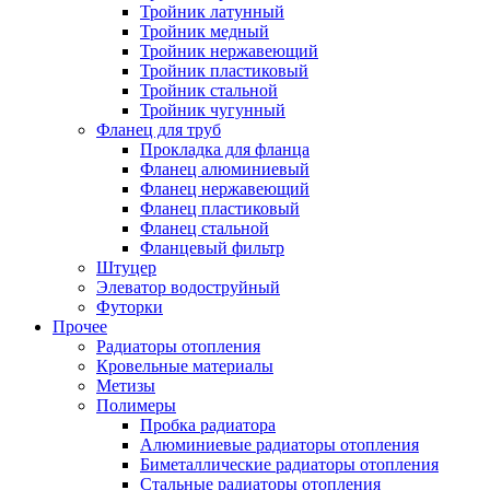
Тройник латунный
Тройник медный
Тройник нержавеющий
Тройник пластиковый
Тройник стальной
Тройник чугунный
Фланец для труб
Прокладка для фланца
Фланец алюминиевый
Фланец нержавеющий
Фланец пластиковый
Фланец стальной
Фланцевый фильтр
Штуцер
Элеватор водоструйный
Футорки
Прочее
Радиаторы отопления
Кровельные материалы
Метизы
Полимеры
Пробка радиатора
Алюминиевые радиаторы отопления
Биметаллические радиаторы отопления
Стальные радиаторы отопления