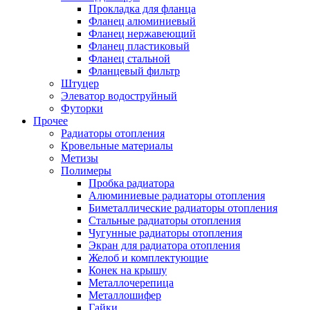
Прокладка для фланца
Фланец алюминиевый
Фланец нержавеющий
Фланец пластиковый
Фланец стальной
Фланцевый фильтр
Штуцер
Элеватор водоструйный
Футорки
Прочее
Радиаторы отопления
Кровельные материалы
Метизы
Полимеры
Пробка радиатора
Алюминиевые радиаторы отопления
Биметаллические радиаторы отопления
Стальные радиаторы отопления
Чугунные радиаторы отопления
Экран для радиатора отопления
Желоб и комплектующие
Конек на крышу
Металлочерепица
Металлошифер
Гайки