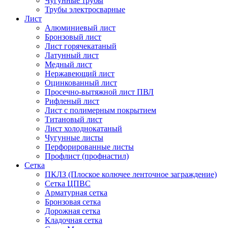
Чугунные трубы
Трубы электросварные
Лист
Алюминиевый лист
Бронзовый лист
Лист горячекатаный
Латунный лист
Медный лист
Нержавеющий лист
Оцинкованный лист
Просечно-вытяжной лист ПВЛ
Рифленый лист
Лист с полимерным покрытием
Титановый лист
Лист холоднокатаный
Чугунные листы
Перфорированные листы
Профлист (профнастил)
Сетка
ПКЛЗ (Плоское колючее ленточное заграждение)
Сетка ЦПВС
Арматурная сетка
Бронзовая сетка
Дорожная сетка
Кладочная сетка