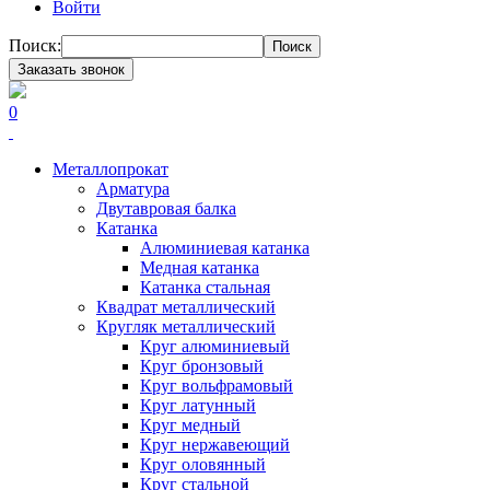
Войти
Поиск:
Поиск
Заказать звонок
0
Металлопрокат
Арматура
Двутавровая балка
Катанка
Алюминиевая катанка
Медная катанка
Катанка стальная
Квадрат металлический
Кругляк металлический
Круг алюминиевый
Круг бронзовый
Круг вольфрамовый
Круг латунный
Круг медный
Круг нержавеющий
Круг оловянный
Круг стальной