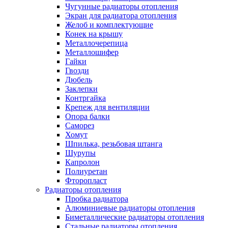
Чугунные радиаторы отопления
Экран для радиатора отопления
Желоб и комплектующие
Конек на крышу
Металлочерепица
Металлошифер
Гайки
Гвозди
Дюбель
Заклепки
Контргайка
Крепеж для вентиляции
Опора балки
Саморез
Хомут
Шпилька, резьбовая штанга
Шурупы
Капролон
Полиуретан
Фторопласт
Радиаторы отопления
Пробка радиатора
Алюминиевые радиаторы отопления
Биметаллические радиаторы отопления
Стальные радиаторы отопления