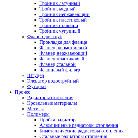
Тройник латунный
Тройник медный
Тройник нержавеющий
Тройник пластиковый
Тройник стальной
Тройник чугунный
Фланец для труб
Прокладка для фланца
Фланец алюминиевый
Фланец нержавеющий
Фланец пластиковый
Фланец стальной
Фланцевый фильтр
Штуцер
Элеватор водоструйный
Футорки
Прочее
Радиаторы отопления
Кровельные материалы
Метизы
Полимеры
Пробка радиатора
Алюминиевые радиаторы отопления
Биметаллические радиаторы отопления
Стальные радиаторы отопления