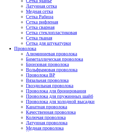
Сетка Манье
Латунная сетка
Медная сетка
Сетка Рабица
Сетка рифленая
Сетка сварная
Сетка стеклопластиковая
Сетка тканая
Сетка для штукатурки
Проволока
Алюминиевая проволока
Биметаллическая проволока
Бронзовая проволока
Вольфрамовая проволока
Проволока ВР
Вязальная проволока
Гвоздильная проволока
Проволока для бронирования
Проволока для пружинных шайб
Проволока для холодной высадки
Канатная проволока
Качественная проволока
Колючая проволока
Латунная проволока
Медная проволока