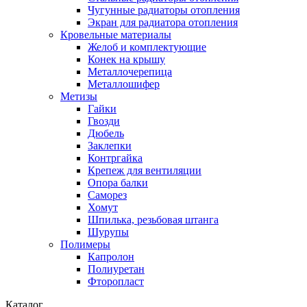
Чугунные радиаторы отопления
Экран для радиатора отопления
Кровельные материалы
Желоб и комплектующие
Конек на крышу
Металлочерепица
Металлошифер
Метизы
Гайки
Гвозди
Дюбель
Заклепки
Контргайка
Крепеж для вентиляции
Опора балки
Саморез
Хомут
Шпилька, резьбовая штанга
Шурупы
Полимеры
Капролон
Полиуретан
Фторопласт
Каталог