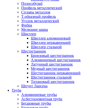
Полособульб
Профиль металлический
Сплавы металлов
Т-образный профиль
Уголок металлический
Фибра
Мелющие шары
Швеллер
Швеллер алюминиевый
Швеллер нержавеющий
Швеллер стальной
Шестигранник
Бронзовый шестигранник
Алюминиевый шестигранник
Латунный шестигранник
Медный шестигранник
Шестигранник нержавеющий
Шестигранник стальной
Титановый шестигранник
Шпунт Ларсена
Труба
Алюминиевые трубы
Асбестоцементная труба
Бесшовные трубы
Бронзовая труба