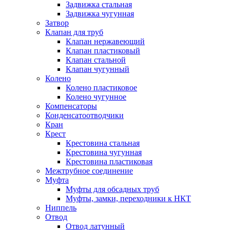
Задвижка стальная
Задвижка чугунная
Затвор
Клапан для труб
Клапан нержавеющий
Клапан пластиковый
Клапан стальной
Клапан чугунный
Колено
Колено пластиковое
Колено чугунное
Компенсаторы
Конденсатоотводчики
Кран
Крест
Крестовина стальная
Крестовина чугунная
Крестовина пластиковая
Межтрубное соединение
Муфта
Муфты для обсадных труб
Муфты, замки, переходники к НКТ
Ниппель
Отвод
Отвод латунный