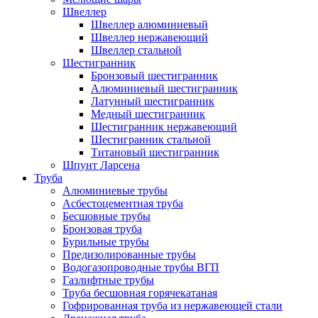
Швеллер
Швеллер алюминиевый
Швеллер нержавеющий
Швеллер стальной
Шестигранник
Бронзовый шестигранник
Алюминиевый шестигранник
Латунный шестигранник
Медный шестигранник
Шестигранник нержавеющий
Шестигранник стальной
Титановый шестигранник
Шпунт Ларсена
Труба
Алюминиевые трубы
Асбестоцементная труба
Бесшовные трубы
Бронзовая труба
Бурильные трубы
Предизолированные трубы
Водогазопроводные трубы ВГП
Газлифтные трубы
Труба бесшовная горячекатаная
Гофрированная труба из нержавеющей стали