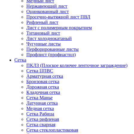
Медный лист
Нержавеющий лист
Оцинкованный лист
Просечно-вытяжной лист ПВЛ
Рифленый лист
Лист с полимерным покрытием
Титановый лист
Лист холоднокатаный
Чугунные листы
Перфорированные листы
Профлист (профнастил)
Сетка
ПКЛЗ (Плоское колючее ленточное заграждение)
Сетка ЦПВС
Арматурная сетка
Бронзовая сетка
Дорожная сетка
Кладочная сетка
Сетка Манье
Латунная сетка
Медная сетка
Сетка Рабица
Сетка рифленая
Сетка сварная
Сетка стеклопластиковая