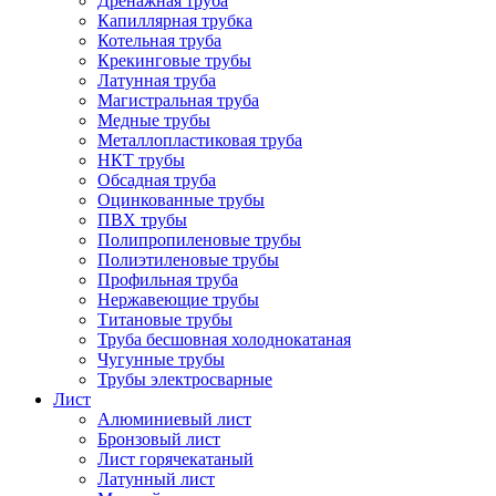
Дренажная труба
Капиллярная трубка
Котельная труба
Крекинговые трубы
Латунная труба
Магистральная труба
Медные трубы
Металлопластиковая труба
НКТ трубы
Обсадная труба
Оцинкованные трубы
ПВХ трубы
Полипропиленовые трубы
Полиэтиленовые трубы
Профильная труба
Нержавеющие трубы
Титановые трубы
Труба бесшовная холоднокатаная
Чугунные трубы
Трубы электросварные
Лист
Алюминиевый лист
Бронзовый лист
Лист горячекатаный
Латунный лист