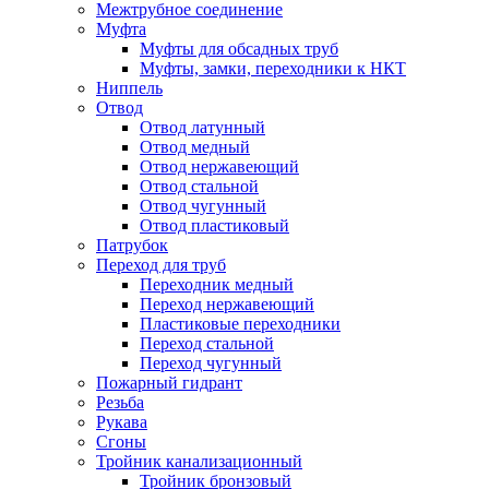
Межтрубное соединение
Муфта
Муфты для обсадных труб
Муфты, замки, переходники к НКТ
Ниппель
Отвод
Отвод латунный
Отвод медный
Отвод нержавеющий
Отвод стальной
Отвод чугунный
Отвод пластиковый
Патрубок
Переход для труб
Переходник медный
Переход нержавеющий
Пластиковые переходники
Переход стальной
Переход чугунный
Пожарный гидрант
Резьба
Рукава
Сгоны
Тройник канализационный
Тройник бронзовый