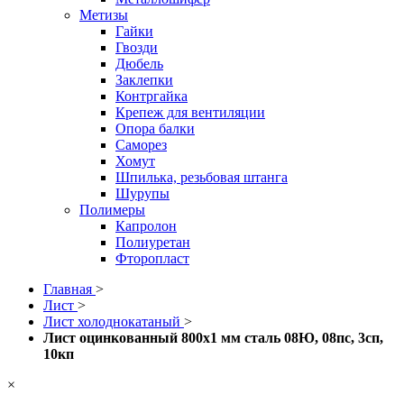
Метизы
Гайки
Гвозди
Дюбель
Заклепки
Контргайка
Крепеж для вентиляции
Опора балки
Саморез
Хомут
Шпилька, резьбовая штанга
Шурупы
Полимеры
Капролон
Полиуретан
Фторопласт
Главная
>
Лист
>
Лист холоднокатаный
>
Лист оцинкованный 800x1 мм сталь 08Ю, 08пс, 3сп,
10кп
×