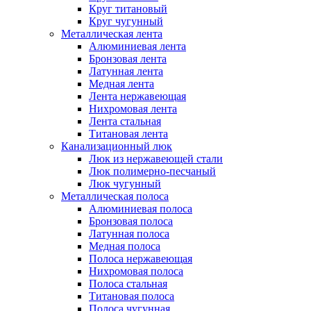
Круг титановый
Круг чугунный
Металлическая лента
Алюминиевая лента
Бронзовая лента
Латунная лента
Медная лента
Лента нержавеющая
Нихромовая лента
Лента стальная
Титановая лента
Канализационный люк
Люк из нержавеющей стали
Люк полимерно-песчаный
Люк чугунный
Металлическая полоса
Алюминиевая полоса
Бронзовая полоса
Латунная полоса
Медная полоса
Полоса нержавеющая
Нихромовая полоса
Полоса стальная
Титановая полоса
Полоса чугунная