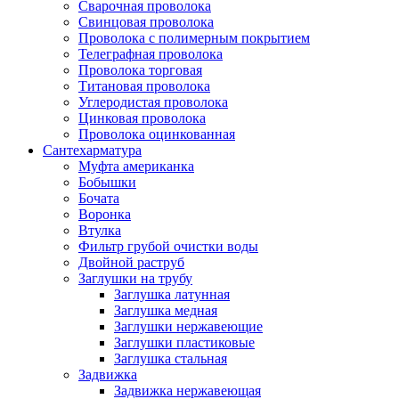
Сварочная проволока
Свинцовая проволока
Проволока с полимерным покрытием
Телеграфная проволока
Проволока торговая
Титановая проволока
Углеродистая проволока
Цинковая проволока
Проволока оцинкованная
Сантехарматура
Муфта американка
Бобышки
Бочата
Воронка
Втулка
Фильтр грубой очистки воды
Двойной раструб
Заглушки на трубу
Заглушка латунная
Заглушка медная
Заглушки нержавеющие
Заглушки пластиковые
Заглушка стальная
Задвижка
Задвижка нержавеющая