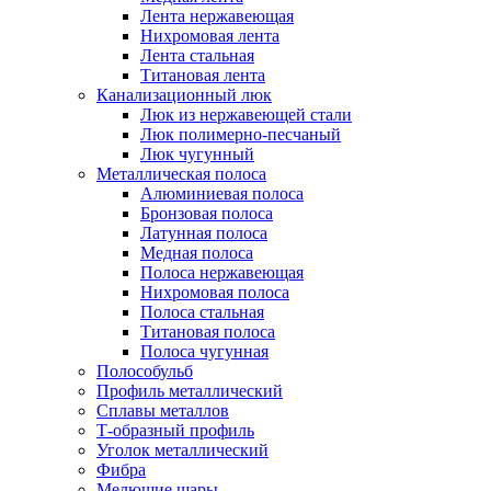
Лента нержавеющая
Нихромовая лента
Лента стальная
Титановая лента
Канализационный люк
Люк из нержавеющей стали
Люк полимерно-песчаный
Люк чугунный
Металлическая полоса
Алюминиевая полоса
Бронзовая полоса
Латунная полоса
Медная полоса
Полоса нержавеющая
Нихромовая полоса
Полоса стальная
Титановая полоса
Полоса чугунная
Полособульб
Профиль металлический
Сплавы металлов
Т-образный профиль
Уголок металлический
Фибра
Мелющие шары