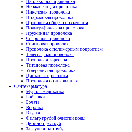
Наплавочная проволока
Нержавеющая проволока
Никелевая проволока
Нихромовая проволока
Проволока общего назначения
Полиграфическая проволока
Пружинная проволока
Сварочная проволока
Свинцовая проволока
Проволока с полимерным покрытием
Телеграфная проволока
Проволока торговая
Титановая проволока
Углеродистая проволока
Цинковая проволока
Проволока оцинкованная
Сантехарматура
Муфта американка
Бобышки
Бочата
Воронка
Втулка
Фильтр грубой очистки воды
Двойной раструб
Заглушки на трубу