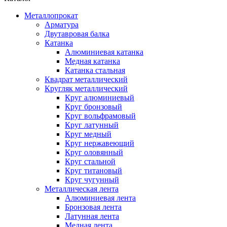
Металлопрокат
Арматура
Двутавровая балка
Катанка
Алюминиевая катанка
Медная катанка
Катанка стальная
Квадрат металлический
Кругляк металлический
Круг алюминиевый
Круг бронзовый
Круг вольфрамовый
Круг латунный
Круг медный
Круг нержавеющий
Круг оловянный
Круг стальной
Круг титановый
Круг чугунный
Металлическая лента
Алюминиевая лента
Бронзовая лента
Латунная лента
Медная лента