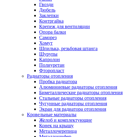
Гвозди
Дюбель
Заклепки
Контргайка
Крепеж для вентиляции
Опора балки
Саморез
Хомут
Шпилька, резьбовая штанга
Шурупы
Капролон
Полиуретан
Фторопласт
Радиаторы отопления
Пробка радиатора
Алюминиевые радиаторы отопления
Биметаллические радиаторы отопления
Стальные радиаторы отопления
Чугунные радиаторы отопления
Экран для радиатора отопления
Кровельные материалы
Желоб и комплектующие
Конек на крышу
Металлочерепица
Металлошифер