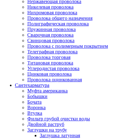
Нержавеющая проволока
Никелевая проволока
Нихромовая проволока
Проволока общего назначения
Полиграфическая проволока
Пружинная проволока
Сварочная проволока
Свинцовая проволока
Проволока с полимерным покрытием
Телеграфная проволока
Проволока торговая
Титановая проволока
Углеродистая проволока
Цинковая проволока
Проволока оцинкованная
Сантехарматура
Муфта американка
Бобышки
Бочата
Воронка
Втулка
Фильтр грубой очистки воды
Двойной раструб
Заглушки на трубу
Заглушка латунная