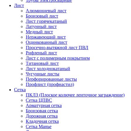
Трубы электросварные
Лист
Алюминиевый лист
Бронзовый лист
Лист горячекатаный
Латунный лист
Медный лист
Нержавеющий лист
Оцинкованный лист
Просечно-вытяжной лист ПВЛ
Рифленый лист
Лист с полимерным покрытием
Титановый лист
Лист холоднокатаный
Чугунные листы
Перфорированные листы
Профлист (профнастил)
Сетка
ПКЛЗ (Плоское колючее ленточное заграждение)
Сетка ЦПВС
Арматурная сетка
Бронзовая сетка
Дорожная сетка
Кладочная сетка
Сетка Манье