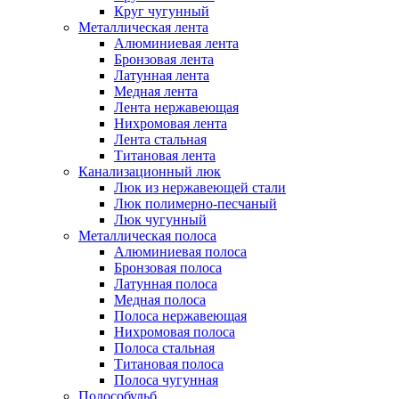
Круг чугунный
Металлическая лента
Алюминиевая лента
Бронзовая лента
Латунная лента
Медная лента
Лента нержавеющая
Нихромовая лента
Лента стальная
Титановая лента
Канализационный люк
Люк из нержавеющей стали
Люк полимерно-песчаный
Люк чугунный
Металлическая полоса
Алюминиевая полоса
Бронзовая полоса
Латунная полоса
Медная полоса
Полоса нержавеющая
Нихромовая полоса
Полоса стальная
Титановая полоса
Полоса чугунная
Полособульб