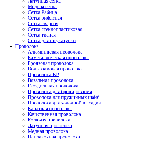
Латунная сетка
Медная сетка
Сетка Рабица
Сетка рифленая
Сетка сварная
Сетка стеклопластиковая
Сетка тканая
Сетка для штукатурки
Проволока
Алюминиевая проволока
Биметаллическая проволока
Бронзовая проволока
Вольфрамовая проволока
Проволока ВР
Вязальная проволока
Гвоздильная проволока
Проволока для бронирования
Проволока для пружинных шайб
Проволока для холодной высадки
Канатная проволока
Качественная проволока
Колючая проволока
Латунная проволока
Медная проволока
Наплавочная проволока