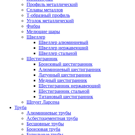
Профиль металлический
Сплавы металлов
Т-образный профиль
Уголок металлический
Фибра
Мелющие шары
Швеллер
Швеллер алюминиевый
Швеллер нержавеющий
Швеллер стальной
Шестигранник
Бронзовый шестигранник
Алюминиевый шестигранник
Латунный шестигранник
Медный шестигранник
Шестигранник нержавеющий
Шестигранник стальной
Титановый шестигранник
Шпунт Ларсена
Труба
Алюминиевые трубы
Асбестоцементная труба
Бесшовные трубы
Бронзовая труба
Бурильные трубы