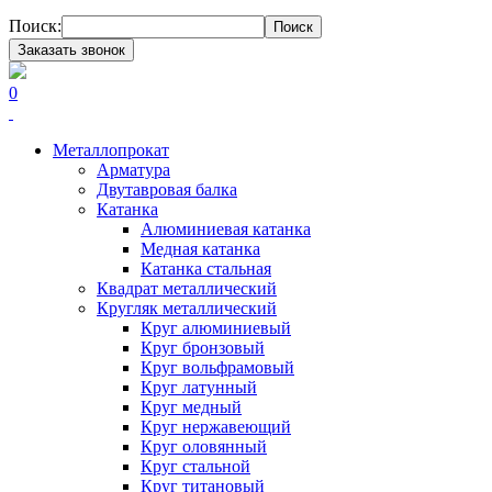
Поиск:
Поиск
Заказать звонок
0
Металлопрокат
Арматура
Двутавровая балка
Катанка
Алюминиевая катанка
Медная катанка
Катанка стальная
Квадрат металлический
Кругляк металлический
Круг алюминиевый
Круг бронзовый
Круг вольфрамовый
Круг латунный
Круг медный
Круг нержавеющий
Круг оловянный
Круг стальной
Круг титановый