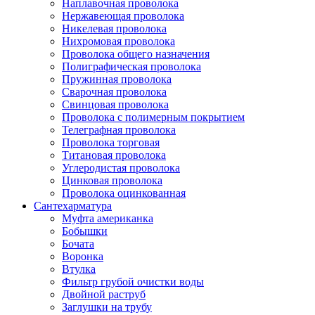
Наплавочная проволока
Нержавеющая проволока
Никелевая проволока
Нихромовая проволока
Проволока общего назначения
Полиграфическая проволока
Пружинная проволока
Сварочная проволока
Свинцовая проволока
Проволока с полимерным покрытием
Телеграфная проволока
Проволока торговая
Титановая проволока
Углеродистая проволока
Цинковая проволока
Проволока оцинкованная
Сантехарматура
Муфта американка
Бобышки
Бочата
Воронка
Втулка
Фильтр грубой очистки воды
Двойной раструб
Заглушки на трубу