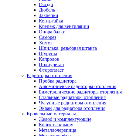
Гвозди
Дюбель
Заклепки
Контргайка
Крепеж для вентиляции
Опора балки
Саморез
Хомут
Шпилька, резьбовая штанга
Шурупы
Капролон
Полиуретан
Фторопласт
Радиаторы отопления
Пробка радиатора
Алюминиевые радиаторы отопления
Биметаллические радиаторы отопления
Стальные радиаторы отопления
Чугунные радиаторы отопления
Экран для радиатора отопления
Кровельные материалы
Желоб и комплектующие
Конек на крышу
Металлочерепица
Металлошифер