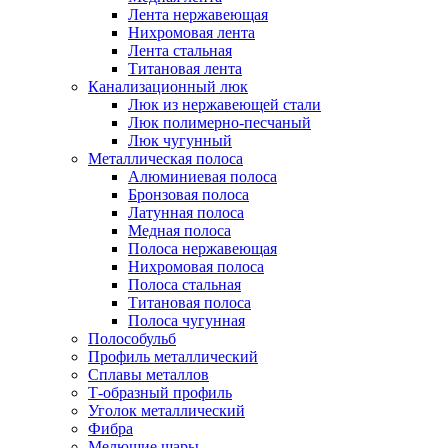
Лента нержавеющая
Нихромовая лента
Лента стальная
Титановая лента
Канализационный люк
Люк из нержавеющей стали
Люк полимерно-песчаный
Люк чугунный
Металлическая полоса
Алюминиевая полоса
Бронзовая полоса
Латунная полоса
Медная полоса
Полоса нержавеющая
Нихромовая полоса
Полоса стальная
Титановая полоса
Полоса чугунная
Полособульб
Профиль металлический
Сплавы металлов
Т-образный профиль
Уголок металлический
Фибра
Мелющие шары