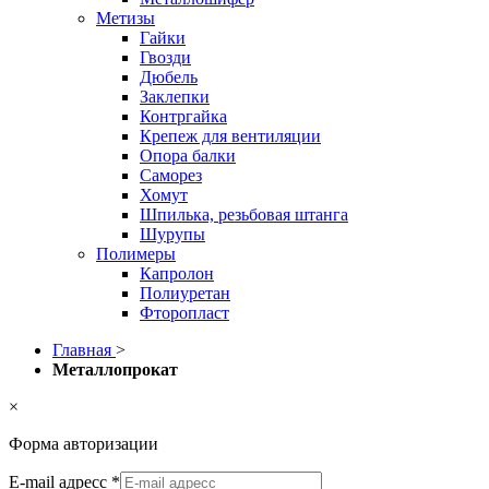
Метизы
Гайки
Гвозди
Дюбель
Заклепки
Контргайка
Крепеж для вентиляции
Опора балки
Саморез
Хомут
Шпилька, резьбовая штанга
Шурупы
Полимеры
Капролон
Полиуретан
Фторопласт
Главная
>
Металлопрокат
×
Форма авторизации
E-mail адресс
*