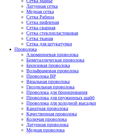
Сетка Манье
Латунная сетка
Медная сетка
Сетка Рабица
Сетка рифленая
Сетка сварная
Сетка стеклопластиковая
Сетка тканая
Сетка для штукатурки
Проволока
Алюминиевая проволока
Биметаллическая проволока
Бронзовая проволока
Вольфрамовая проволока
Проволока ВР
Вязальная проволока
Гвоздильная проволока
Проволока для бронирования
Проволока для пружинных шайб
Проволока для холодной высадки
Канатная проволока
Качественная проволока
Колючая проволока
Латунная проволока
Медная проволока