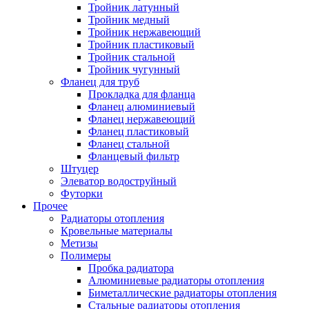
Тройник латунный
Тройник медный
Тройник нержавеющий
Тройник пластиковый
Тройник стальной
Тройник чугунный
Фланец для труб
Прокладка для фланца
Фланец алюминиевый
Фланец нержавеющий
Фланец пластиковый
Фланец стальной
Фланцевый фильтр
Штуцер
Элеватор водоструйный
Футорки
Прочее
Радиаторы отопления
Кровельные материалы
Метизы
Полимеры
Пробка радиатора
Алюминиевые радиаторы отопления
Биметаллические радиаторы отопления
Стальные радиаторы отопления