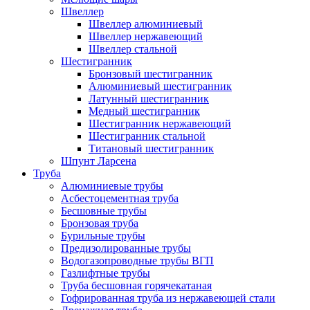
Швеллер
Швеллер алюминиевый
Швеллер нержавеющий
Швеллер стальной
Шестигранник
Бронзовый шестигранник
Алюминиевый шестигранник
Латунный шестигранник
Медный шестигранник
Шестигранник нержавеющий
Шестигранник стальной
Титановый шестигранник
Шпунт Ларсена
Труба
Алюминиевые трубы
Асбестоцементная труба
Бесшовные трубы
Бронзовая труба
Бурильные трубы
Предизолированные трубы
Водогазопроводные трубы ВГП
Газлифтные трубы
Труба бесшовная горячекатаная
Гофрированная труба из нержавеющей стали