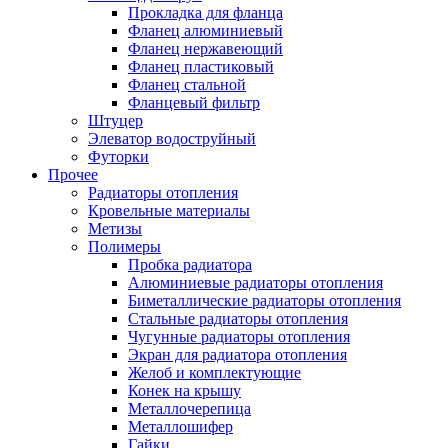
Прокладка для фланца
Фланец алюминиевый
Фланец нержавеющий
Фланец пластиковый
Фланец стальной
Фланцевый фильтр
Штуцер
Элеватор водоструйный
Футорки
Прочее
Радиаторы отопления
Кровельные материалы
Метизы
Полимеры
Пробка радиатора
Алюминиевые радиаторы отопления
Биметаллические радиаторы отопления
Стальные радиаторы отопления
Чугунные радиаторы отопления
Экран для радиатора отопления
Желоб и комплектующие
Конек на крышу
Металлочерепица
Металлошифер
Гайки