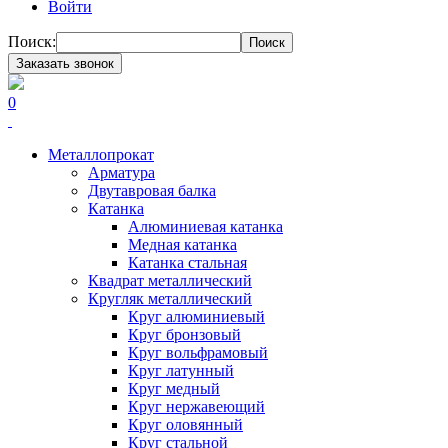
Войти
Поиск:
Поиск
Заказать звонок
0
Металлопрокат
Арматура
Двутавровая балка
Катанка
Алюминиевая катанка
Медная катанка
Катанка стальная
Квадрат металлический
Кругляк металлический
Круг алюминиевый
Круг бронзовый
Круг вольфрамовый
Круг латунный
Круг медный
Круг нержавеющий
Круг оловянный
Круг стальной