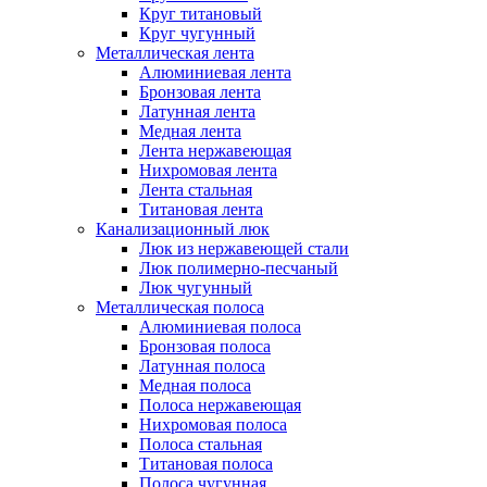
Круг титановый
Круг чугунный
Металлическая лента
Алюминиевая лента
Бронзовая лента
Латунная лента
Медная лента
Лента нержавеющая
Нихромовая лента
Лента стальная
Титановая лента
Канализационный люк
Люк из нержавеющей стали
Люк полимерно-песчаный
Люк чугунный
Металлическая полоса
Алюминиевая полоса
Бронзовая полоса
Латунная полоса
Медная полоса
Полоса нержавеющая
Нихромовая полоса
Полоса стальная
Титановая полоса
Полоса чугунная