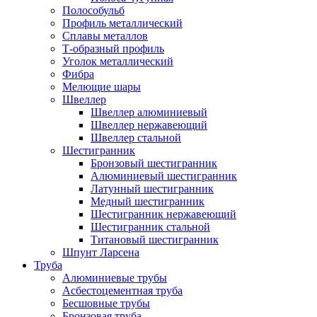
Полособульб
Профиль металлический
Сплавы металлов
Т-образный профиль
Уголок металлический
Фибра
Мелющие шары
Швеллер
Швеллер алюминиевый
Швеллер нержавеющий
Швеллер стальной
Шестигранник
Бронзовый шестигранник
Алюминиевый шестигранник
Латунный шестигранник
Медный шестигранник
Шестигранник нержавеющий
Шестигранник стальной
Титановый шестигранник
Шпунт Ларсена
Труба
Алюминиевые трубы
Асбестоцементная труба
Бесшовные трубы
Бронзовая труба