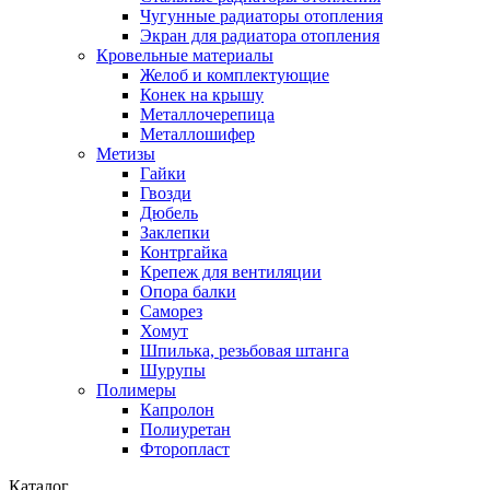
Чугунные радиаторы отопления
Экран для радиатора отопления
Кровельные материалы
Желоб и комплектующие
Конек на крышу
Металлочерепица
Металлошифер
Метизы
Гайки
Гвозди
Дюбель
Заклепки
Контргайка
Крепеж для вентиляции
Опора балки
Саморез
Хомут
Шпилька, резьбовая штанга
Шурупы
Полимеры
Капролон
Полиуретан
Фторопласт
Каталог