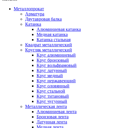
Металлопрокат
Арматура
Двутавровая балка
Катанка
Алюминиевая катанка
Медная катанка
Катанка стальная
Квадрат металлический
Кругляк металлический
Круг алюминиевый
Круг бронзовый
Круг вольфрамовый
Круг латунный
Круг медный
Круг нержавеющий
Круг оловянный
Круг стальной
Круг титановый
Круг чугунный
Металлическая лента
Алюминиевая лента
Бронзовая лента
Латунная лента
Медная лента