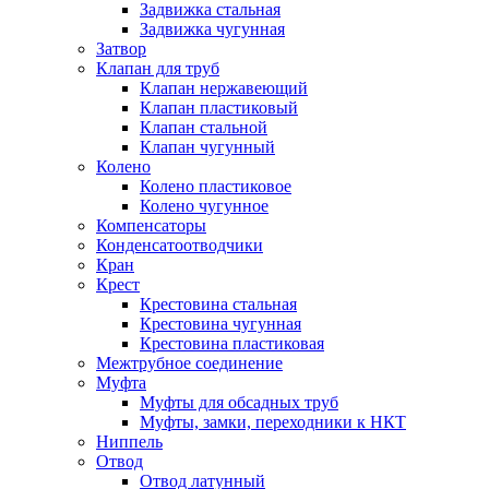
Задвижка стальная
Задвижка чугунная
Затвор
Клапан для труб
Клапан нержавеющий
Клапан пластиковый
Клапан стальной
Клапан чугунный
Колено
Колено пластиковое
Колено чугунное
Компенсаторы
Конденсатоотводчики
Кран
Крест
Крестовина стальная
Крестовина чугунная
Крестовина пластиковая
Межтрубное соединение
Муфта
Муфты для обсадных труб
Муфты, замки, переходники к НКТ
Ниппель
Отвод
Отвод латунный