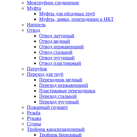
Межтрубное соединение
Муфта
Муфты для обсадных труб
Муфты, замки, переходники к НКТ
Ниппель
Отвод
Отвод латунный
Отвод медный
Отвод нержавеющий
Отвод стальной
Отвод чугунный
Отвод пластиковый
Патрубок
Переход для труб
Переходник медный
Переход нержавеющий
Пластиковые переходники
Переход стальной
Переход чугунный
Пожарный гидрант
Резьба
Рукава
Сгоны
Тройник канализационный
Тройник бронзовый