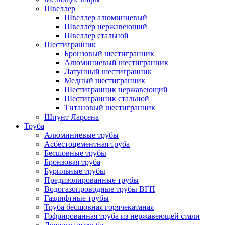
Швеллер
Швеллер алюминиевый
Швеллер нержавеющий
Швеллер стальной
Шестигранник
Бронзовый шестигранник
Алюминиевый шестигранник
Латунный шестигранник
Медный шестигранник
Шестигранник нержавеющий
Шестигранник стальной
Титановый шестигранник
Шпунт Ларсена
Труба
Алюминиевые трубы
Асбестоцементная труба
Бесшовные трубы
Бронзовая труба
Бурильные трубы
Предизолированные трубы
Водогазопроводные трубы ВГП
Газлифтные трубы
Труба бесшовная горячекатаная
Гофрированная труба из нержавеющей стали