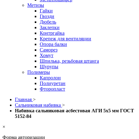
Метизы
Гайки
Гвозди
Дюбель
Заклепки
Контргайка
Крепеж для вентиляции
Опора балки
Саморез
Хомут
Шпилька, резьбовая штанга
Шурупы
Полимеры
Капролон
Полиуретан
Фторопласт
Главная
>
Сальниковая набивка
>
Набивка сальниковая асбестовая АГИ 5х5 мм ГОСТ
5152-84
×
Форма авторизации