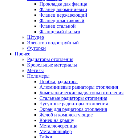
Прокладка для фланца
Фланец алюминиевый
Фланец нержавеющий
Фланец пластиковый
Фланец стальной
Фланцевый фильтр
Штуцер
Элеватор водоструйный
Футорки
Прочее
Радиаторы отопления
Кровельные материалы
Метизы
Полимеры
Пробка радиатора
Алюминиевые радиаторы отопления
Биметаллические радиаторы отопления
Стальные радиаторы отопления
Чугунные радиаторы отопления
Экран для радиатора отопления
Желоб и комплектующие
Конек на крышу
Металлочерепица
Металлошифер
Гайки