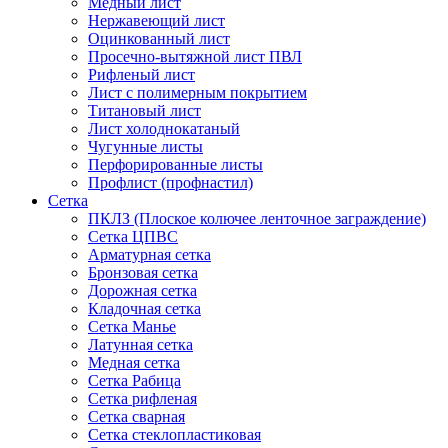
Медный лист
Нержавеющий лист
Оцинкованный лист
Просечно-вытяжной лист ПВЛ
Рифленый лист
Лист с полимерным покрытием
Титановый лист
Лист холоднокатаный
Чугунные листы
Перфорированные листы
Профлист (профнастил)
Сетка
ПКЛЗ (Плоское колючее ленточное заграждение)
Сетка ЦПВС
Арматурная сетка
Бронзовая сетка
Дорожная сетка
Кладочная сетка
Сетка Манье
Латунная сетка
Медная сетка
Сетка Рабица
Сетка рифленая
Сетка сварная
Сетка стеклопластиковая