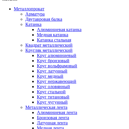
Металлопрокат
Арматура
Двутавровая балка
Катанка
Алюминиевая катанка
Медная катанка
Катанка стальная
Квадрат металлический
Кругляк металлический
Круг алюминиевый
Круг бронзовый
Круг вольфрамовый
Круг латунный
Круг медный
Круг нержавеющий
Круг оловянный
Круг стальной
Круг титановый
Круг чугунный
Металлическая лента
Алюминиевая лента
Бронзовая лента
Латунная лента
Медная лента