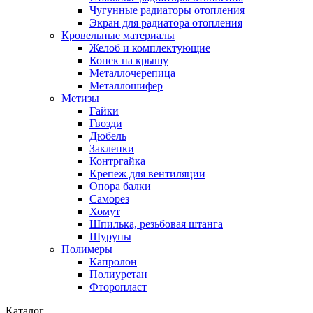
Чугунные радиаторы отопления
Экран для радиатора отопления
Кровельные материалы
Желоб и комплектующие
Конек на крышу
Металлочерепица
Металлошифер
Метизы
Гайки
Гвозди
Дюбель
Заклепки
Контргайка
Крепеж для вентиляции
Опора балки
Саморез
Хомут
Шпилька, резьбовая штанга
Шурупы
Полимеры
Капролон
Полиуретан
Фторопласт
Каталог