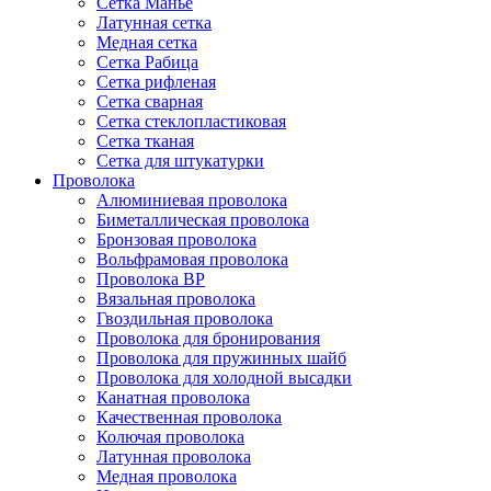
Сетка Манье
Латунная сетка
Медная сетка
Сетка Рабица
Сетка рифленая
Сетка сварная
Сетка стеклопластиковая
Сетка тканая
Сетка для штукатурки
Проволока
Алюминиевая проволока
Биметаллическая проволока
Бронзовая проволока
Вольфрамовая проволока
Проволока ВР
Вязальная проволока
Гвоздильная проволока
Проволока для бронирования
Проволока для пружинных шайб
Проволока для холодной высадки
Канатная проволока
Качественная проволока
Колючая проволока
Латунная проволока
Медная проволока