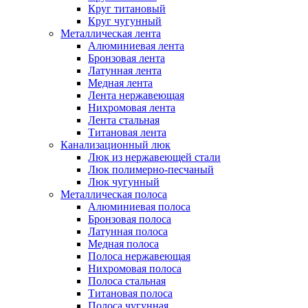
Круг титановый
Круг чугунный
Металлическая лента
Алюминиевая лента
Бронзовая лента
Латунная лента
Медная лента
Лента нержавеющая
Нихромовая лента
Лента стальная
Титановая лента
Канализационный люк
Люк из нержавеющей стали
Люк полимерно-песчаный
Люк чугунный
Металлическая полоса
Алюминиевая полоса
Бронзовая полоса
Латунная полоса
Медная полоса
Полоса нержавеющая
Нихромовая полоса
Полоса стальная
Титановая полоса
Полоса чугунная