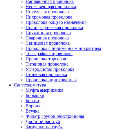
Наплавочная проволока
Нержавеющая проволока
Никелевая проволока
Нихромовая проволока
Проволока общего назначения
Полиграфическая проволока
Пружинная проволока
Сварочная проволока
Свинцовая проволока
Проволока с полимерным покрытием
Телеграфная проволока
Проволока торговая
Титановая проволока
Углеродистая проволока
Цинковая проволока
Проволока оцинкованная
Сантехарматура
Муфта американка
Бобышки
Бочата
Воронка
Втулка
Фильтр грубой очистки воды
Двойной раструб
Заглушки на трубу