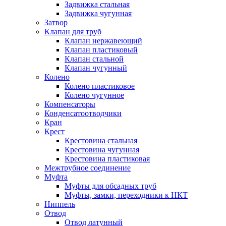
Задвижка стальная
Задвижка чугунная
Затвор
Клапан для труб
Клапан нержавеющий
Клапан пластиковый
Клапан стальной
Клапан чугунный
Колено
Колено пластиковое
Колено чугунное
Компенсаторы
Конденсатоотводчики
Кран
Крест
Крестовина стальная
Крестовина чугунная
Крестовина пластиковая
Межтрубное соединение
Муфта
Муфты для обсадных труб
Муфты, замки, переходники к НКТ
Ниппель
Отвод
Отвод латунный