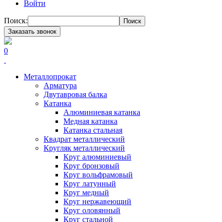
Войти
Поиск:
Поиск
Заказать звонок
0
Металлопрокат
Арматура
Двутавровая балка
Катанка
Алюминиевая катанка
Медная катанка
Катанка стальная
Квадрат металлический
Кругляк металлический
Круг алюминиевый
Круг бронзовый
Круг вольфрамовый
Круг латунный
Круг медный
Круг нержавеющий
Круг оловянный
Круг стальной