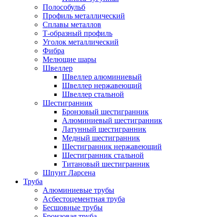
Полособульб
Профиль металлический
Сплавы металлов
Т-образный профиль
Уголок металлический
Фибра
Мелющие шары
Швеллер
Швеллер алюминиевый
Швеллер нержавеющий
Швеллер стальной
Шестигранник
Бронзовый шестигранник
Алюминиевый шестигранник
Латунный шестигранник
Медный шестигранник
Шестигранник нержавеющий
Шестигранник стальной
Титановый шестигранник
Шпунт Ларсена
Труба
Алюминиевые трубы
Асбестоцементная труба
Бесшовные трубы
Бронзовая труба