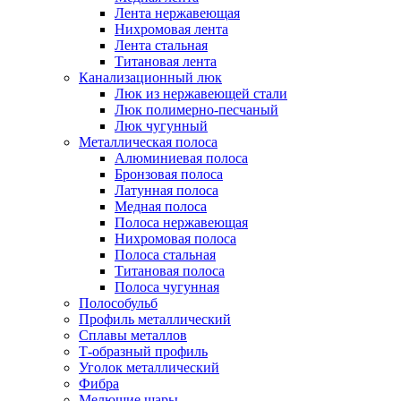
Лента нержавеющая
Нихромовая лента
Лента стальная
Титановая лента
Канализационный люк
Люк из нержавеющей стали
Люк полимерно-песчаный
Люк чугунный
Металлическая полоса
Алюминиевая полоса
Бронзовая полоса
Латунная полоса
Медная полоса
Полоса нержавеющая
Нихромовая полоса
Полоса стальная
Титановая полоса
Полоса чугунная
Полособульб
Профиль металлический
Сплавы металлов
Т-образный профиль
Уголок металлический
Фибра
Мелющие шары