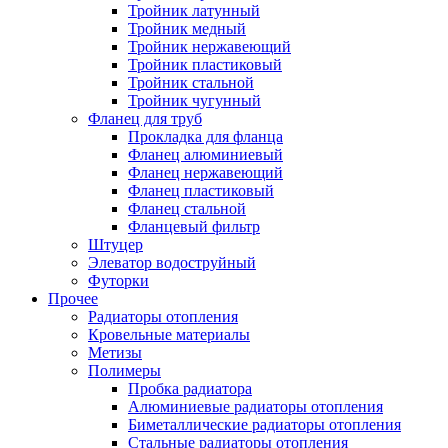
Тройник латунный
Тройник медный
Тройник нержавеющий
Тройник пластиковый
Тройник стальной
Тройник чугунный
Фланец для труб
Прокладка для фланца
Фланец алюминиевый
Фланец нержавеющий
Фланец пластиковый
Фланец стальной
Фланцевый фильтр
Штуцер
Элеватор водоструйный
Футорки
Прочее
Радиаторы отопления
Кровельные материалы
Метизы
Полимеры
Пробка радиатора
Алюминиевые радиаторы отопления
Биметаллические радиаторы отопления
Стальные радиаторы отопления