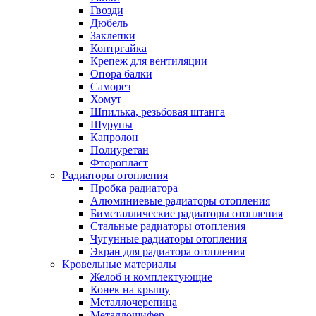
Гвозди
Дюбель
Заклепки
Контргайка
Крепеж для вентиляции
Опора балки
Саморез
Хомут
Шпилька, резьбовая штанга
Шурупы
Капролон
Полиуретан
Фторопласт
Радиаторы отопления
Пробка радиатора
Алюминиевые радиаторы отопления
Биметаллические радиаторы отопления
Стальные радиаторы отопления
Чугунные радиаторы отопления
Экран для радиатора отопления
Кровельные материалы
Желоб и комплектующие
Конек на крышу
Металлочерепица
Металлошифер