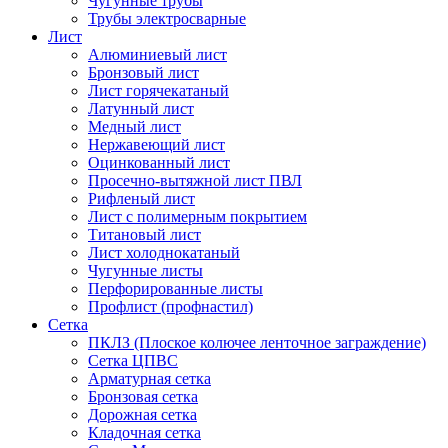
Чугунные трубы
Трубы электросварные
Лист
Алюминиевый лист
Бронзовый лист
Лист горячекатаный
Латунный лист
Медный лист
Нержавеющий лист
Оцинкованный лист
Просечно-вытяжной лист ПВЛ
Рифленый лист
Лист с полимерным покрытием
Титановый лист
Лист холоднокатаный
Чугунные листы
Перфорированные листы
Профлист (профнастил)
Сетка
ПКЛЗ (Плоское колючее ленточное заграждение)
Сетка ЦПВС
Арматурная сетка
Бронзовая сетка
Дорожная сетка
Кладочная сетка