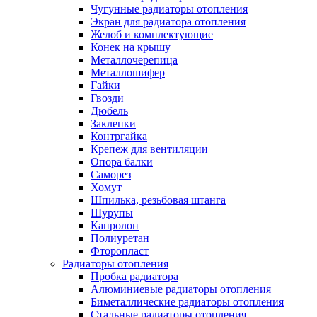
Чугунные радиаторы отопления
Экран для радиатора отопления
Желоб и комплектующие
Конек на крышу
Металлочерепица
Металлошифер
Гайки
Гвозди
Дюбель
Заклепки
Контргайка
Крепеж для вентиляции
Опора балки
Саморез
Хомут
Шпилька, резьбовая штанга
Шурупы
Капролон
Полиуретан
Фторопласт
Радиаторы отопления
Пробка радиатора
Алюминиевые радиаторы отопления
Биметаллические радиаторы отопления
Стальные радиаторы отопления