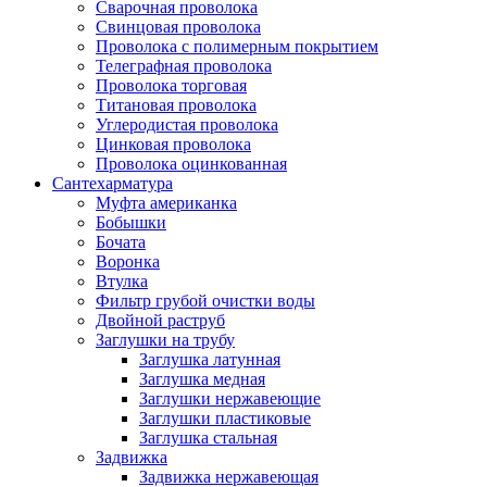
Сварочная проволока
Свинцовая проволока
Проволока с полимерным покрытием
Телеграфная проволока
Проволока торговая
Титановая проволока
Углеродистая проволока
Цинковая проволока
Проволока оцинкованная
Сантехарматура
Муфта американка
Бобышки
Бочата
Воронка
Втулка
Фильтр грубой очистки воды
Двойной раструб
Заглушки на трубу
Заглушка латунная
Заглушка медная
Заглушки нержавеющие
Заглушки пластиковые
Заглушка стальная
Задвижка
Задвижка нержавеющая