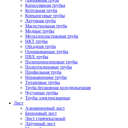
Дренажная труба
Капиллярная трубка
Котельная труба
Крекинговые трубы
Латунная труба
Магистральная труба
Медные трубы
Металлопластиковая труба
НКТ трубы
Обсадная труба
Оцинкованные трубы
ПВХ трубы
Полипропиленовые трубы
Полиэтиленовые трубы
Профильная труба
Нержавеющие трубы
Титановые трубы
Труба бесшовная холоднокатаная
Чугунные трубы
Трубы электросварные
Лист
Алюминиевый лист
Бронзовый лист
Лист горячекатаный
Латунный лист