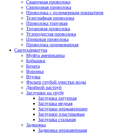
Сварочная проволока
Свинцовая проволока
Проволока с полимерным покрытием
Телеграфная проволока
Проволока торговая
Титановая проволока
Углеродистая проволока
Цинковая проволока
Проволока оцинкованная
Сантехарматура
Муфта американка
Бобышки
Бочата
Воронка
Втулка
Фильтр грубой очистки воды
Двойной раструб
Заглушки на трубу
Заглушка латунная
Заглушка медная
Заглушки нержавеющие
Заглушки пластиковые
Заглушка стальная
Задвижка
Задвижка нержавеющая