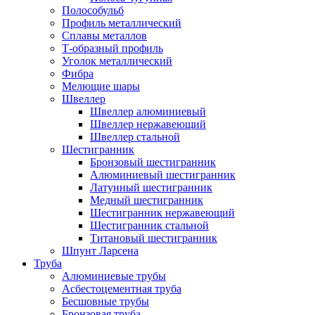
Полособульб
Профиль металлический
Сплавы металлов
Т-образный профиль
Уголок металлический
Фибра
Мелющие шары
Швеллер
Швеллер алюминиевый
Швеллер нержавеющий
Швеллер стальной
Шестигранник
Бронзовый шестигранник
Алюминиевый шестигранник
Латунный шестигранник
Медный шестигранник
Шестигранник нержавеющий
Шестигранник стальной
Титановый шестигранник
Шпунт Ларсена
Труба
Алюминиевые трубы
Асбестоцементная труба
Бесшовные трубы
Бронзовая труба