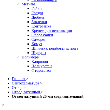
Метизы
Гайки
Гвозди
Дюбель
Заклепки
Контргайка
Крепеж для вентиляции
Опора балки
Саморез
Хомут
Шпилька, резьбовая штанга
Шурупы
Полимеры
Капролон
Полиуретан
Фторопласт
Главная
>
Сантехарматура
>
Отвод
>
Отвод латунный
>
Отвод латунный 20 мм соединительный
×