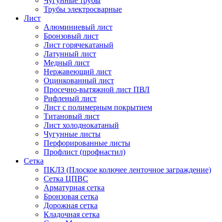
Чугунные трубы
Трубы электросварные
Лист
Алюминиевый лист
Бронзовый лист
Лист горячекатаный
Латунный лист
Медный лист
Нержавеющий лист
Оцинкованный лист
Просечно-вытяжной лист ПВЛ
Рифленый лист
Лист с полимерным покрытием
Титановый лист
Лист холоднокатаный
Чугунные листы
Перфорированные листы
Профлист (профнастил)
Сетка
ПКЛЗ (Плоское колючее ленточное заграждение)
Сетка ЦПВС
Арматурная сетка
Бронзовая сетка
Дорожная сетка
Кладочная сетка