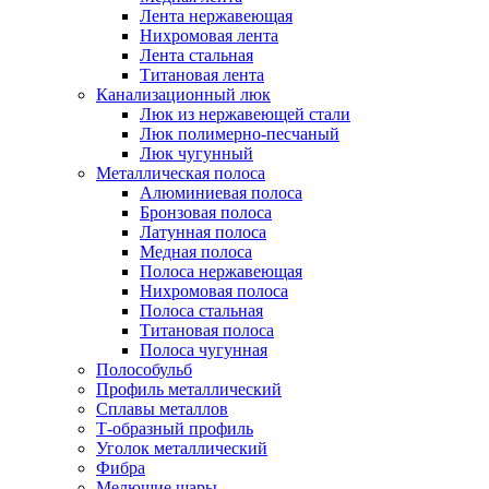
Лента нержавеющая
Нихромовая лента
Лента стальная
Титановая лента
Канализационный люк
Люк из нержавеющей стали
Люк полимерно-песчаный
Люк чугунный
Металлическая полоса
Алюминиевая полоса
Бронзовая полоса
Латунная полоса
Медная полоса
Полоса нержавеющая
Нихромовая полоса
Полоса стальная
Титановая полоса
Полоса чугунная
Полособульб
Профиль металлический
Сплавы металлов
Т-образный профиль
Уголок металлический
Фибра
Мелющие шары