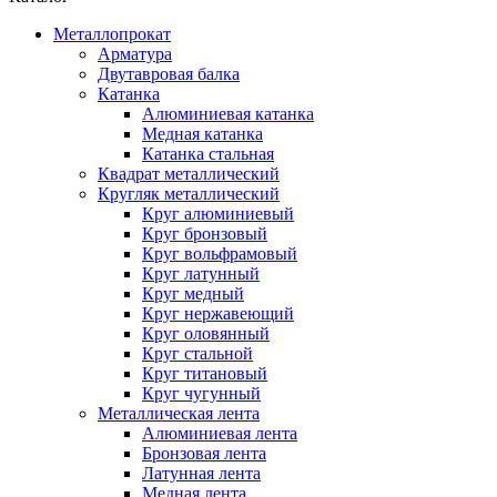
Металлопрокат
Арматура
Двутавровая балка
Катанка
Алюминиевая катанка
Медная катанка
Катанка стальная
Квадрат металлический
Кругляк металлический
Круг алюминиевый
Круг бронзовый
Круг вольфрамовый
Круг латунный
Круг медный
Круг нержавеющий
Круг оловянный
Круг стальной
Круг титановый
Круг чугунный
Металлическая лента
Алюминиевая лента
Бронзовая лента
Латунная лента
Медная лента