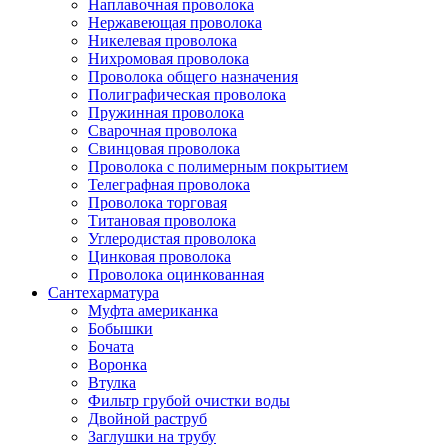
Наплавочная проволока
Нержавеющая проволока
Никелевая проволока
Нихромовая проволока
Проволока общего назначения
Полиграфическая проволока
Пружинная проволока
Сварочная проволока
Свинцовая проволока
Проволока с полимерным покрытием
Телеграфная проволока
Проволока торговая
Титановая проволока
Углеродистая проволока
Цинковая проволока
Проволока оцинкованная
Сантехарматура
Муфта американка
Бобышки
Бочата
Воронка
Втулка
Фильтр грубой очистки воды
Двойной раструб
Заглушки на трубу