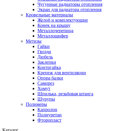
Чугунные радиаторы отопления
Экран для радиатора отопления
Кровельные материалы
Желоб и комплектующие
Конек на крышу
Металлочерепица
Металлошифер
Метизы
Гайки
Гвозди
Дюбель
Заклепки
Контргайка
Крепеж для вентиляции
Опора балки
Саморез
Хомут
Шпилька, резьбовая штанга
Шурупы
Полимеры
Капролон
Полиуретан
Фторопласт
Каталог