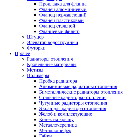
Прокладка для фланца
Фланец алюминиевый
Фланец нержавеющий
Фланец пластиковый
Фланец стальной
Фланцевый фильтр
Штуцер
Элеватор водоструйный
Футорки
Прочее
Радиаторы отопления
Кровельные материалы
Метизы
Полимеры
Пробка радиатора
Алюминиевые радиаторы отопления
Биметаллические радиаторы отопления
Стальные радиаторы отопления
Чугунные радиаторы отопления
Экран для радиатора отопления
Желоб и комплектующие
Конек на крышу
Металлочерепица
Металлошифер
Гайки