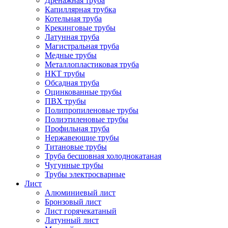
Дренажная труба
Капиллярная трубка
Котельная труба
Крекинговые трубы
Латунная труба
Магистральная труба
Медные трубы
Металлопластиковая труба
НКТ трубы
Обсадная труба
Оцинкованные трубы
ПВХ трубы
Полипропиленовые трубы
Полиэтиленовые трубы
Профильная труба
Нержавеющие трубы
Титановые трубы
Труба бесшовная холоднокатаная
Чугунные трубы
Трубы электросварные
Лист
Алюминиевый лист
Бронзовый лист
Лист горячекатаный
Латунный лист