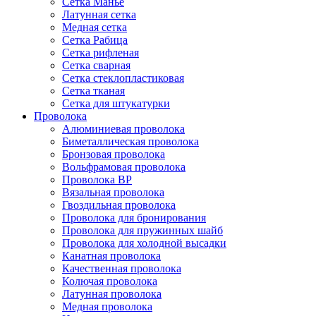
Сетка Манье
Латунная сетка
Медная сетка
Сетка Рабица
Сетка рифленая
Сетка сварная
Сетка стеклопластиковая
Сетка тканая
Сетка для штукатурки
Проволока
Алюминиевая проволока
Биметаллическая проволока
Бронзовая проволока
Вольфрамовая проволока
Проволока ВР
Вязальная проволока
Гвоздильная проволока
Проволока для бронирования
Проволока для пружинных шайб
Проволока для холодной высадки
Канатная проволока
Качественная проволока
Колючая проволока
Латунная проволока
Медная проволока