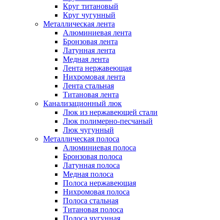
Круг титановый
Круг чугунный
Металлическая лента
Алюминиевая лента
Бронзовая лента
Латунная лента
Медная лента
Лента нержавеющая
Нихромовая лента
Лента стальная
Титановая лента
Канализационный люк
Люк из нержавеющей стали
Люк полимерно-песчаный
Люк чугунный
Металлическая полоса
Алюминиевая полоса
Бронзовая полоса
Латунная полоса
Медная полоса
Полоса нержавеющая
Нихромовая полоса
Полоса стальная
Титановая полоса
Полоса чугунная