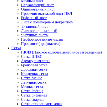
Медный лист
Нержавеющий лист
Оцинкованный лист
Просечно-вытяжной лист ПВЛ
Рифленый лист
Лист с полимерным покрытием
Титановый лист
Лист холоднокатаный
Чугунные листы
Перфорированные листы
Профлист (профнастил)
Сетка
ПКЛЗ (Плоское колючее ленточное заграждение)
Сетка ЦПВС
Арматурная сетка
Бронзовая сетка
Дорожная сетка
Кладочная сетка
Сетка Манье
Латунная сетка
Медная сетка
Сетка Рабица
Сетка рифленая
Сетка сварная
Сетка стеклопластиковая