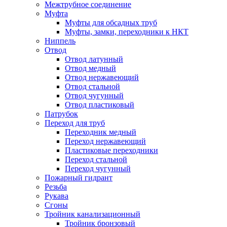
Межтрубное соединение
Муфта
Муфты для обсадных труб
Муфты, замки, переходники к НКТ
Ниппель
Отвод
Отвод латунный
Отвод медный
Отвод нержавеющий
Отвод стальной
Отвод чугунный
Отвод пластиковый
Патрубок
Переход для труб
Переходник медный
Переход нержавеющий
Пластиковые переходники
Переход стальной
Переход чугунный
Пожарный гидрант
Резьба
Рукава
Сгоны
Тройник канализационный
Тройник бронзовый