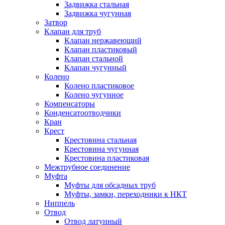
Задвижка стальная
Задвижка чугунная
Затвор
Клапан для труб
Клапан нержавеющий
Клапан пластиковый
Клапан стальной
Клапан чугунный
Колено
Колено пластиковое
Колено чугунное
Компенсаторы
Конденсатоотводчики
Кран
Крест
Крестовина стальная
Крестовина чугунная
Крестовина пластиковая
Межтрубное соединение
Муфта
Муфты для обсадных труб
Муфты, замки, переходники к НКТ
Ниппель
Отвод
Отвод латунный