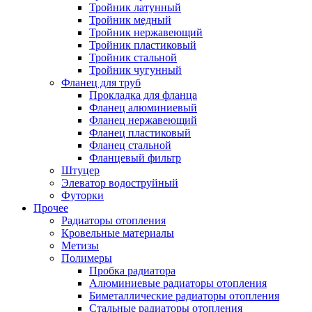
Тройник латунный
Тройник медный
Тройник нержавеющий
Тройник пластиковый
Тройник стальной
Тройник чугунный
Фланец для труб
Прокладка для фланца
Фланец алюминиевый
Фланец нержавеющий
Фланец пластиковый
Фланец стальной
Фланцевый фильтр
Штуцер
Элеватор водоструйный
Футорки
Прочее
Радиаторы отопления
Кровельные материалы
Метизы
Полимеры
Пробка радиатора
Алюминиевые радиаторы отопления
Биметаллические радиаторы отопления
Стальные радиаторы отопления