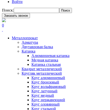
Войти
Поиск:
Поиск
Заказать звонок
0
Металлопрокат
Арматура
Двутавровая балка
Катанка
Алюминиевая катанка
Медная катанка
Катанка стальная
Квадрат металлический
Кругляк металлический
Круг алюминиевый
Круг бронзовый
Круг вольфрамовый
Круг латунный
Круг медный
Круг нержавеющий
Круг оловянный
Круг стальной