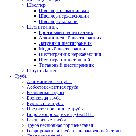
Швеллер
Швеллер алюминиевый
Швеллер нержавеющий
Швеллер стальной
Шестигранник
Бронзовый шестигранник
Алюминиевый шестигранник
Латунный шестигранник
Медный шестигранник
Шестигранник нержавеющий
Шестигранник стальной
Титановый шестигранник
Шпунт Ларсена
Труба
Алюминиевые трубы
Асбестоцементная труба
Бесшовные трубы
Бронзовая труба
Бурильные трубы
Предизолированные трубы
Водогазопроводные трубы ВГП
Газлифтные трубы
Труба бесшовная горячекатаная
Гофрированная труба из нержавеющей стали