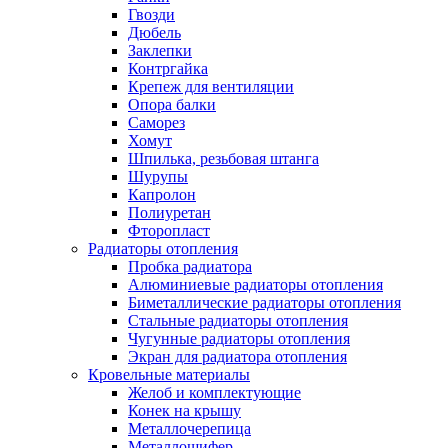
Гвозди
Дюбель
Заклепки
Контргайка
Крепеж для вентиляции
Опора балки
Саморез
Хомут
Шпилька, резьбовая штанга
Шурупы
Капролон
Полиуретан
Фторопласт
Радиаторы отопления
Пробка радиатора
Алюминиевые радиаторы отопления
Биметаллические радиаторы отопления
Стальные радиаторы отопления
Чугунные радиаторы отопления
Экран для радиатора отопления
Кровельные материалы
Желоб и комплектующие
Конек на крышу
Металлочерепица
Металлошифер