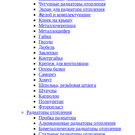
Чугунные радиаторы отопления
Экран для радиатора отопления
Желоб и комплектующие
Конек на крышу
Металлочерепица
Металлошифер
Гайки
Гвозди
Дюбель
Заклепки
Контргайка
Крепеж для вентиляции
Опора балки
Саморез
Хомут
Шпилька, резьбовая штанга
Шурупы
Капролон
Полиуретан
Фторопласт
Радиаторы отопления
Пробка радиатора
Алюминиевые радиаторы отопления
Биметаллические радиаторы отопления
Стальные радиаторы отопления