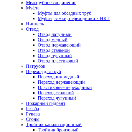
Межтрубное соединение
Муфта
Муфты для обсадных труб
Муфты, замки, переходники к НКТ
Ниппель
Отвод
Отвод латунный
Отвод медный
Отвод нержавеющий
Отвод стальной
Отвод чугунный
Отвод пластиковый
Патрубок
Переход для труб
Переходник медный
Переход нержавеющий
Пластиковые переходники
Переход стальной
Переход чугунный
Пожарный гидрант
Резьба
Рукава
Сгоны
Тройник канализационный
Тройник бронзовый