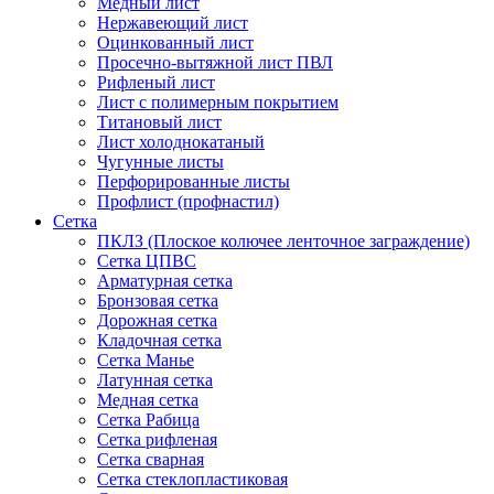
Медный лист
Нержавеющий лист
Оцинкованный лист
Просечно-вытяжной лист ПВЛ
Рифленый лист
Лист с полимерным покрытием
Титановый лист
Лист холоднокатаный
Чугунные листы
Перфорированные листы
Профлист (профнастил)
Сетка
ПКЛЗ (Плоское колючее ленточное заграждение)
Сетка ЦПВС
Арматурная сетка
Бронзовая сетка
Дорожная сетка
Кладочная сетка
Сетка Манье
Латунная сетка
Медная сетка
Сетка Рабица
Сетка рифленая
Сетка сварная
Сетка стеклопластиковая