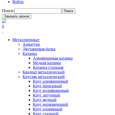
Войти
Поиск:
Поиск
Заказать звонок
0
Металлопрокат
Арматура
Двутавровая балка
Катанка
Алюминиевая катанка
Медная катанка
Катанка стальная
Квадрат металлический
Кругляк металлический
Круг алюминиевый
Круг бронзовый
Круг вольфрамовый
Круг латунный
Круг медный
Круг нержавеющий
Круг оловянный
Круг стальной