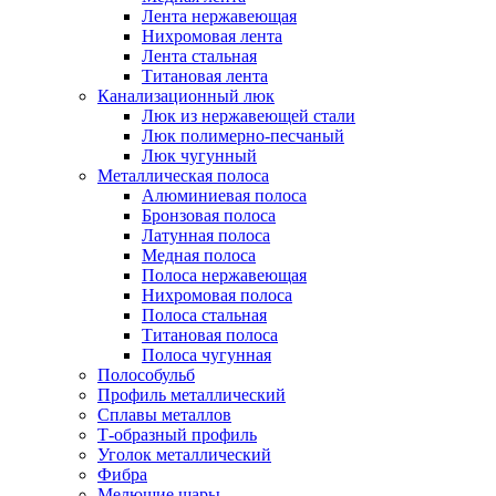
Лента нержавеющая
Нихромовая лента
Лента стальная
Титановая лента
Канализационный люк
Люк из нержавеющей стали
Люк полимерно-песчаный
Люк чугунный
Металлическая полоса
Алюминиевая полоса
Бронзовая полоса
Латунная полоса
Медная полоса
Полоса нержавеющая
Нихромовая полоса
Полоса стальная
Титановая полоса
Полоса чугунная
Полособульб
Профиль металлический
Сплавы металлов
Т-образный профиль
Уголок металлический
Фибра
Мелющие шары