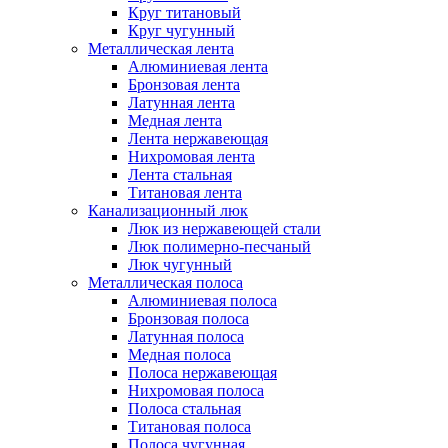
Круг титановый
Круг чугунный
Металлическая лента
Алюминиевая лента
Бронзовая лента
Латунная лента
Медная лента
Лента нержавеющая
Нихромовая лента
Лента стальная
Титановая лента
Канализационный люк
Люк из нержавеющей стали
Люк полимерно-песчаный
Люк чугунный
Металлическая полоса
Алюминиевая полоса
Бронзовая полоса
Латунная полоса
Медная полоса
Полоса нержавеющая
Нихромовая полоса
Полоса стальная
Титановая полоса
Полоса чугунная