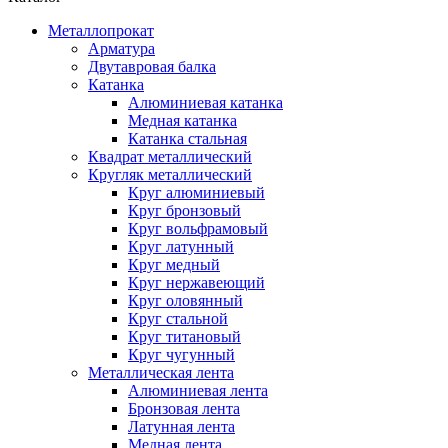
Металлопрокат
Арматура
Двутавровая балка
Катанка
Алюминиевая катанка
Медная катанка
Катанка стальная
Квадрат металлический
Кругляк металлический
Круг алюминиевый
Круг бронзовый
Круг вольфрамовый
Круг латунный
Круг медный
Круг нержавеющий
Круг оловянный
Круг стальной
Круг титановый
Круг чугунный
Металлическая лента
Алюминиевая лента
Бронзовая лента
Латунная лента
Медная лента