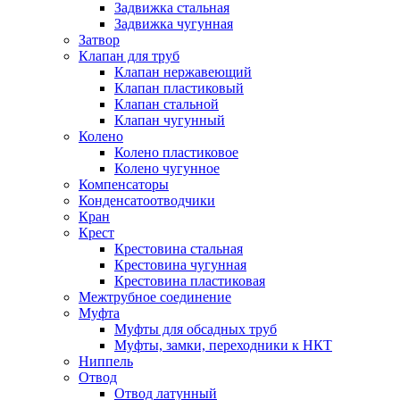
Задвижка стальная
Задвижка чугунная
Затвор
Клапан для труб
Клапан нержавеющий
Клапан пластиковый
Клапан стальной
Клапан чугунный
Колено
Колено пластиковое
Колено чугунное
Компенсаторы
Конденсатоотводчики
Кран
Крест
Крестовина стальная
Крестовина чугунная
Крестовина пластиковая
Межтрубное соединение
Муфта
Муфты для обсадных труб
Муфты, замки, переходники к НКТ
Ниппель
Отвод
Отвод латунный