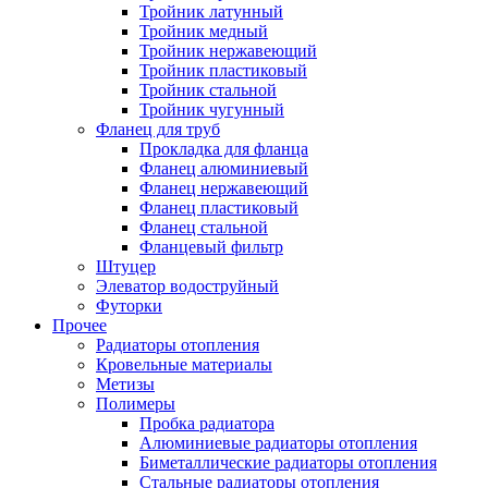
Тройник латунный
Тройник медный
Тройник нержавеющий
Тройник пластиковый
Тройник стальной
Тройник чугунный
Фланец для труб
Прокладка для фланца
Фланец алюминиевый
Фланец нержавеющий
Фланец пластиковый
Фланец стальной
Фланцевый фильтр
Штуцер
Элеватор водоструйный
Футорки
Прочее
Радиаторы отопления
Кровельные материалы
Метизы
Полимеры
Пробка радиатора
Алюминиевые радиаторы отопления
Биметаллические радиаторы отопления
Стальные радиаторы отопления