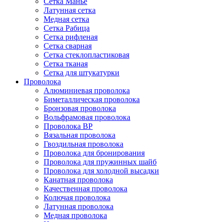
Сетка Манье
Латунная сетка
Медная сетка
Сетка Рабица
Сетка рифленая
Сетка сварная
Сетка стеклопластиковая
Сетка тканая
Сетка для штукатурки
Проволока
Алюминиевая проволока
Биметаллическая проволока
Бронзовая проволока
Вольфрамовая проволока
Проволока ВР
Вязальная проволока
Гвоздильная проволока
Проволока для бронирования
Проволока для пружинных шайб
Проволока для холодной высадки
Канатная проволока
Качественная проволока
Колючая проволока
Латунная проволока
Медная проволока