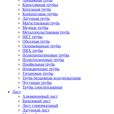
Дренажная труба
Капиллярная трубка
Котельная труба
Крекинговые трубы
Латунная труба
Магистральная труба
Медные трубы
Металлопластиковая труба
НКТ трубы
Обсадная труба
Оцинкованные трубы
ПВХ трубы
Полипропиленовые трубы
Полиэтиленовые трубы
Профильная труба
Нержавеющие трубы
Титановые трубы
Труба бесшовная холоднокатаная
Чугунные трубы
Трубы электросварные
Лист
Алюминиевый лист
Бронзовый лист
Лист горячекатаный
Латунный лист