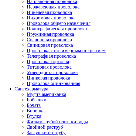
Наплавочная проволока
Нержавеющая проволока
Никелевая проволока
Нихромовая проволока
Проволока общего назначения
Полиграфическая проволока
Пружинная проволока
Сварочная проволока
Свинцовая проволока
Проволока с полимерным покрытием
Телеграфная проволока
Проволока торговая
Титановая проволока
Углеродистая проволока
Цинковая проволока
Проволока оцинкованная
Сантехарматура
Муфта американка
Бобышки
Бочата
Воронка
Втулка
Фильтр грубой очистки воды
Двойной раструб
Заглушки на трубу