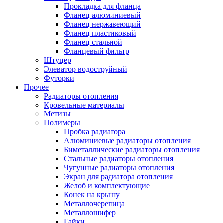
Прокладка для фланца
Фланец алюминиевый
Фланец нержавеющий
Фланец пластиковый
Фланец стальной
Фланцевый фильтр
Штуцер
Элеватор водоструйный
Футорки
Прочее
Радиаторы отопления
Кровельные материалы
Метизы
Полимеры
Пробка радиатора
Алюминиевые радиаторы отопления
Биметаллические радиаторы отопления
Стальные радиаторы отопления
Чугунные радиаторы отопления
Экран для радиатора отопления
Желоб и комплектующие
Конек на крышу
Металлочерепица
Металлошифер
Гайки