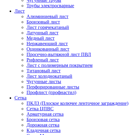
Чугунные трубы
Трубы электросварные
Лист
Алюминиевый лист
Бронзовый лист
Лист горячекатаный
Латунный лист
Медный лист
Нержавеющий лист
Оцинкованный лист
Просечно-вытяжной лист ПВЛ
Рифленый лист
Лист с полимерным покрытием
Титановый лист
Лист холоднокатаный
Чугунные листы
Перфорированные листы
Профлист (профнастил)
Сетка
ПКЛЗ (Плоское колючее ленточное заграждение)
Сетка ЦПВС
Арматурная сетка
Бронзовая сетка
Дорожная сетка
Кладочная сетка