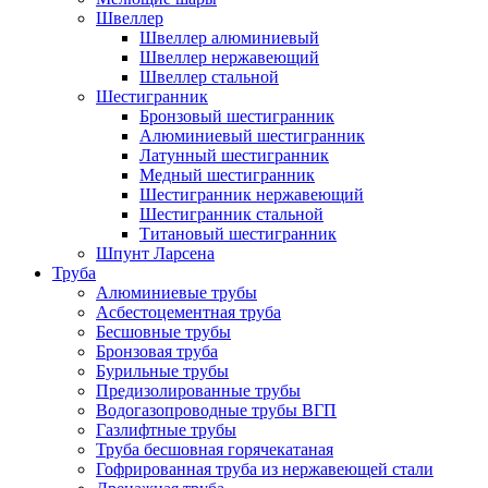
Швеллер
Швеллер алюминиевый
Швеллер нержавеющий
Швеллер стальной
Шестигранник
Бронзовый шестигранник
Алюминиевый шестигранник
Латунный шестигранник
Медный шестигранник
Шестигранник нержавеющий
Шестигранник стальной
Титановый шестигранник
Шпунт Ларсена
Труба
Алюминиевые трубы
Асбестоцементная труба
Бесшовные трубы
Бронзовая труба
Бурильные трубы
Предизолированные трубы
Водогазопроводные трубы ВГП
Газлифтные трубы
Труба бесшовная горячекатаная
Гофрированная труба из нержавеющей стали