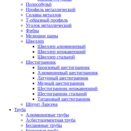
Полособульб
Профиль металлический
Сплавы металлов
Т-образный профиль
Уголок металлический
Фибра
Мелющие шары
Швеллер
Швеллер алюминиевый
Швеллер нержавеющий
Швеллер стальной
Шестигранник
Бронзовый шестигранник
Алюминиевый шестигранник
Латунный шестигранник
Медный шестигранник
Шестигранник нержавеющий
Шестигранник стальной
Титановый шестигранник
Шпунт Ларсена
Труба
Алюминиевые трубы
Асбестоцементная труба
Бесшовные трубы
Бронзовая труба