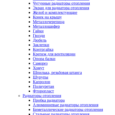
Чугунные радиаторы отопления
Экран для радиатора отопления
Желоб и комплектующие
Конек на крышу
Металлочерепица
Металлошифер
Гайки
Гвозди
Дюбель
Заклепки
Контргайка
Крепеж для вентиляции
Опора балки
Саморез
Хомут
Шпилька, резьбовая штанга
Шурупы
Капролон
Полиуретан
Фторопласт
Радиаторы отопления
Пробка радиатора
Алюминиевые радиаторы отопления
Биметаллические радиаторы отопления
Стальные радиаторы отопления