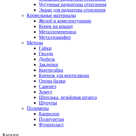
Чугунные радиаторы отопления
Экран для радиатора отопления
Кровельные материалы
Желоб и комплектующие
Конек на крышу
Металлочерепица
Металлошифер
Метизы
Гайки
Гвозди
Дюбель
Заклепки
Контргайка
Крепеж для вентиляции
Опора балки
Саморез
Хомут
Шпилька, резьбовая штанга
Шурупы
Полимеры
Капролон
Полиуретан
Фторопласт
Каталог