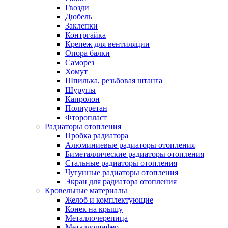
Гвозди
Дюбель
Заклепки
Контргайка
Крепеж для вентиляции
Опора балки
Саморез
Хомут
Шпилька, резьбовая штанга
Шурупы
Капролон
Полиуретан
Фторопласт
Радиаторы отопления
Пробка радиатора
Алюминиевые радиаторы отопления
Биметаллические радиаторы отопления
Стальные радиаторы отопления
Чугунные радиаторы отопления
Экран для радиатора отопления
Кровельные материалы
Желоб и комплектующие
Конек на крышу
Металлочерепица
Металлошифер