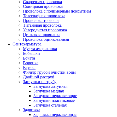
Сварочная проволока
Свинцовая проволока
Проволока с полимерным покрытием
Телеграфная проволока
Проволока торговая
Титановая проволока
Углеродистая проволока
Цинковая проволока
Проволока оцинкованная
Сантехарматура
Муфта американка
Бобышки
Бочата
Воронка
Втулка
Фильтр грубой очистки воды
Двойной раструб
Заглушки на трубу
Заглушка латунная
Заглушка медная
Заглушки нержавеющие
Заглушки пластиковые
Заглушка стальная
Задвижка
Задвижка нержавеющая