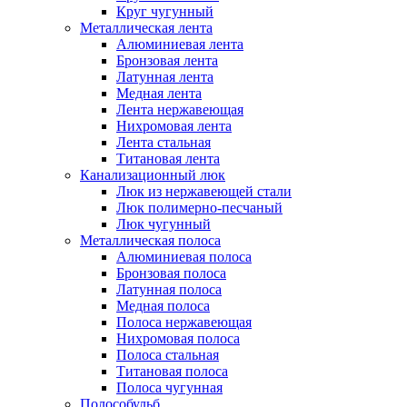
Круг чугунный
Металлическая лента
Алюминиевая лента
Бронзовая лента
Латунная лента
Медная лента
Лента нержавеющая
Нихромовая лента
Лента стальная
Титановая лента
Канализационный люк
Люк из нержавеющей стали
Люк полимерно-песчаный
Люк чугунный
Металлическая полоса
Алюминиевая полоса
Бронзовая полоса
Латунная полоса
Медная полоса
Полоса нержавеющая
Нихромовая полоса
Полоса стальная
Титановая полоса
Полоса чугунная
Полособульб