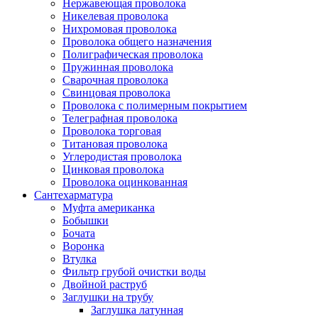
Нержавеющая проволока
Никелевая проволока
Нихромовая проволока
Проволока общего назначения
Полиграфическая проволока
Пружинная проволока
Сварочная проволока
Свинцовая проволока
Проволока с полимерным покрытием
Телеграфная проволока
Проволока торговая
Титановая проволока
Углеродистая проволока
Цинковая проволока
Проволока оцинкованная
Сантехарматура
Муфта американка
Бобышки
Бочата
Воронка
Втулка
Фильтр грубой очистки воды
Двойной раструб
Заглушки на трубу
Заглушка латунная