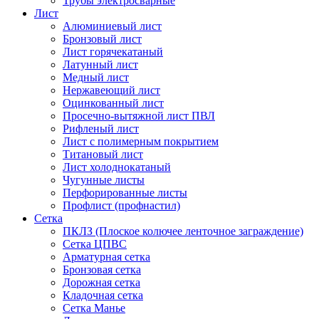
Трубы электросварные
Лист
Алюминиевый лист
Бронзовый лист
Лист горячекатаный
Латунный лист
Медный лист
Нержавеющий лист
Оцинкованный лист
Просечно-вытяжной лист ПВЛ
Рифленый лист
Лист с полимерным покрытием
Титановый лист
Лист холоднокатаный
Чугунные листы
Перфорированные листы
Профлист (профнастил)
Сетка
ПКЛЗ (Плоское колючее ленточное заграждение)
Сетка ЦПВС
Арматурная сетка
Бронзовая сетка
Дорожная сетка
Кладочная сетка
Сетка Манье