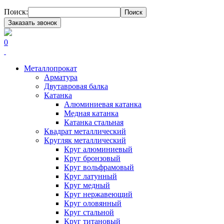
Поиск:
Поиск
Заказать звонок
0
Металлопрокат
Арматура
Двутавровая балка
Катанка
Алюминиевая катанка
Медная катанка
Катанка стальная
Квадрат металлический
Кругляк металлический
Круг алюминиевый
Круг бронзовый
Круг вольфрамовый
Круг латунный
Круг медный
Круг нержавеющий
Круг оловянный
Круг стальной
Круг титановый