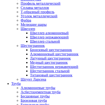
Профиль металлический
Сплавы металлов
Т-образный профиль
Уголок металлический
Фибра
Мелющие шары
Швеллер
Швеллер алюминиевый
Швеллер нержавеющий
Швеллер стальной
Шестигранник
Бронзовый шестигранник
Алюминиевый шестигранник
Латунный шестигранник
Медный шестигранник
Шестигранник нержавеющий
Шестигранник стальной
Титановый шестигранник
Шпунт Ларсена
Труба
Алюминиевые трубы
Асбестоцементная труба
Бесшовные трубы
Бронзовая труба
Бурильные трубы