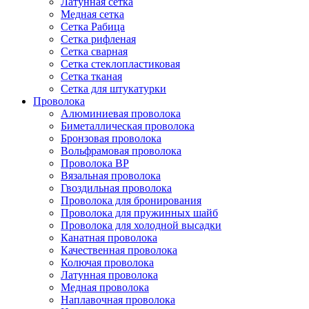
Латунная сетка
Медная сетка
Сетка Рабица
Сетка рифленая
Сетка сварная
Сетка стеклопластиковая
Сетка тканая
Сетка для штукатурки
Проволока
Алюминиевая проволока
Биметаллическая проволока
Бронзовая проволока
Вольфрамовая проволока
Проволока ВР
Вязальная проволока
Гвоздильная проволока
Проволока для бронирования
Проволока для пружинных шайб
Проволока для холодной высадки
Канатная проволока
Качественная проволока
Колючая проволока
Латунная проволока
Медная проволока
Наплавочная проволока