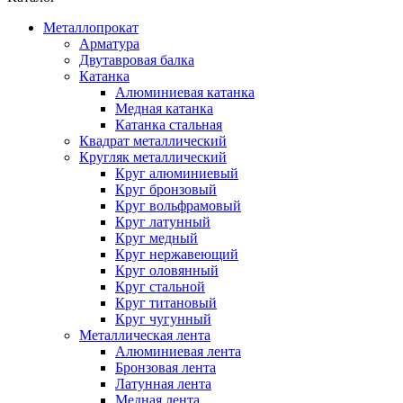
Металлопрокат
Арматура
Двутавровая балка
Катанка
Алюминиевая катанка
Медная катанка
Катанка стальная
Квадрат металлический
Кругляк металлический
Круг алюминиевый
Круг бронзовый
Круг вольфрамовый
Круг латунный
Круг медный
Круг нержавеющий
Круг оловянный
Круг стальной
Круг титановый
Круг чугунный
Металлическая лента
Алюминиевая лента
Бронзовая лента
Латунная лента
Медная лента