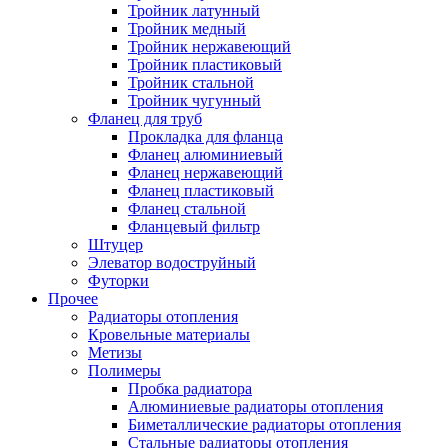
Тройник латунный
Тройник медный
Тройник нержавеющий
Тройник пластиковый
Тройник стальной
Тройник чугунный
Фланец для труб
Прокладка для фланца
Фланец алюминиевый
Фланец нержавеющий
Фланец пластиковый
Фланец стальной
Фланцевый фильтр
Штуцер
Элеватор водоструйный
Футорки
Прочее
Радиаторы отопления
Кровельные материалы
Метизы
Полимеры
Пробка радиатора
Алюминиевые радиаторы отопления
Биметаллические радиаторы отопления
Стальные радиаторы отопления