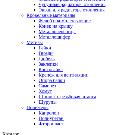
Чугунные радиаторы отопления
Экран для радиатора отопления
Кровельные материалы
Желоб и комплектующие
Конек на крышу
Металлочерепица
Металлошифер
Метизы
Гайки
Гвозди
Дюбель
Заклепки
Контргайка
Крепеж для вентиляции
Опора балки
Саморез
Хомут
Шпилька, резьбовая штанга
Шурупы
Полимеры
Капролон
Полиуретан
Фторопласт
Каталог