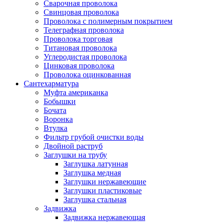
Сварочная проволока
Свинцовая проволока
Проволока с полимерным покрытием
Телеграфная проволока
Проволока торговая
Титановая проволока
Углеродистая проволока
Цинковая проволока
Проволока оцинкованная
Сантехарматура
Муфта американка
Бобышки
Бочата
Воронка
Втулка
Фильтр грубой очистки воды
Двойной раструб
Заглушки на трубу
Заглушка латунная
Заглушка медная
Заглушки нержавеющие
Заглушки пластиковые
Заглушка стальная
Задвижка
Задвижка нержавеющая