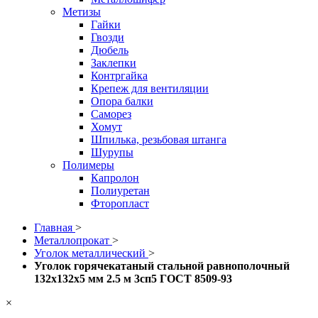
Метизы
Гайки
Гвозди
Дюбель
Заклепки
Контргайка
Крепеж для вентиляции
Опора балки
Саморез
Хомут
Шпилька, резьбовая штанга
Шурупы
Полимеры
Капролон
Полиуретан
Фторопласт
Главная
>
Металлопрокат
>
Уголок металлический
>
Уголок горячекатаный стальной равнополочный
132х132х5 мм 2.5 м 3сп5 ГОСТ 8509-93
×