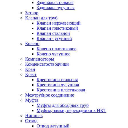
Задвижка стальная
Задвижка чугунная
Затвор
Клапан для труб
Клапан нержавеющий
Клапан пластиковый
Клапан стальной
Клапан чугунный
Колено
Колено пластиковое
Колено чугунное
Компенсаторы
Конденсатоотводчики
Кран
Крест
Крестовина стальная
Крестовина чугунная
Крестовина пластиковая
Межтрубное соединение
Муфта
Муфты для обсадных труб
Муфты, замки, переходники к НКТ
Ниппель
Отвод
Отвод латунный