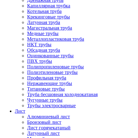
Дренажная труба
Капиллярная трубка
Котельная труба
Крекинговые трубы
Латунная труба
Магистральная труба
Медные трубы
Металлопластиковая труба
НКТ трубы
Обсадная труба
Оцинкованные трубы
ПВХ трубы
Полипропиленовые трубы
Полиэтиленовые трубы
Профильная труба
Нержавеющие трубы
Титановые трубы
Труба бесшовная холоднокатаная
Чугунные трубы
Трубы электросварные
Лист
Алюминиевый лист
Бронзовый лист
Лист горячекатаный
Латунный лист