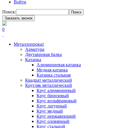
Войти
Поиск:
Поиск
Заказать звонок
0
Металлопрокат
Арматура
Двутавровая балка
Катанка
Алюминиевая катанка
Медная катанка
Катанка стальная
Квадрат металлический
Кругляк металлический
Круг алюминиевый
Круг бронзовый
Круг вольфрамовый
Круг латунный
Круг медный
Круг нержавеющий
Круг оловянный
Круг стальной