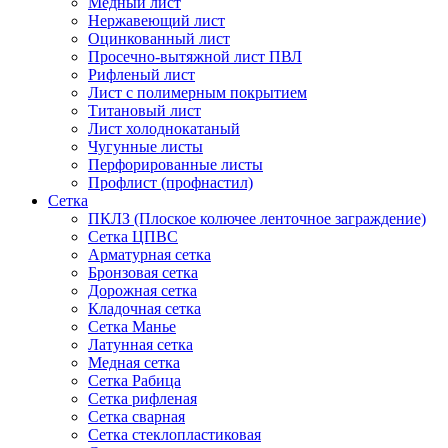
Медный лист
Нержавеющий лист
Оцинкованный лист
Просечно-вытяжной лист ПВЛ
Рифленый лист
Лист с полимерным покрытием
Титановый лист
Лист холоднокатаный
Чугунные листы
Перфорированные листы
Профлист (профнастил)
Сетка
ПКЛЗ (Плоское колючее ленточное заграждение)
Сетка ЦПВС
Арматурная сетка
Бронзовая сетка
Дорожная сетка
Кладочная сетка
Сетка Манье
Латунная сетка
Медная сетка
Сетка Рабица
Сетка рифленая
Сетка сварная
Сетка стеклопластиковая