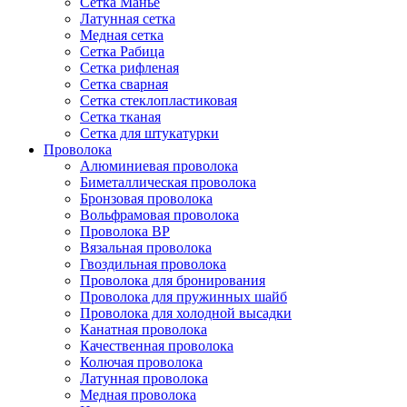
Сетка Манье
Латунная сетка
Медная сетка
Сетка Рабица
Сетка рифленая
Сетка сварная
Сетка стеклопластиковая
Сетка тканая
Сетка для штукатурки
Проволока
Алюминиевая проволока
Биметаллическая проволока
Бронзовая проволока
Вольфрамовая проволока
Проволока ВР
Вязальная проволока
Гвоздильная проволока
Проволока для бронирования
Проволока для пружинных шайб
Проволока для холодной высадки
Канатная проволока
Качественная проволока
Колючая проволока
Латунная проволока
Медная проволока