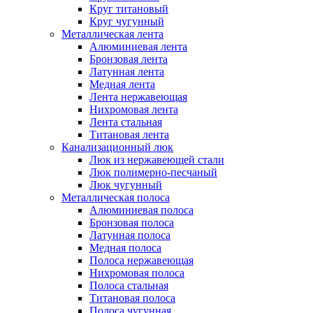
Круг титановый
Круг чугунный
Металлическая лента
Алюминиевая лента
Бронзовая лента
Латунная лента
Медная лента
Лента нержавеющая
Нихромовая лента
Лента стальная
Титановая лента
Канализационный люк
Люк из нержавеющей стали
Люк полимерно-песчаный
Люк чугунный
Металлическая полоса
Алюминиевая полоса
Бронзовая полоса
Латунная полоса
Медная полоса
Полоса нержавеющая
Нихромовая полоса
Полоса стальная
Титановая полоса
Полоса чугунная