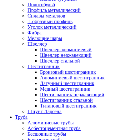
Полособульб
Профиль металлический
Сплавы металлов
Т-образный профиль
Уголок металлический
Фибра
Мелющие шары
Швеллер
Швеллер алюминиевый
Швеллер нержавеющий
Швеллер стальной
Шестигранник
Бронзовый шестигранник
Алюминиевый шестигранник
Латунный шестигранник
Медный шестигранник
Шестигранник нержавеющий
Шестигранник стальной
Титановый шестигранник
Шпунт Ларсена
Труба
Алюминиевые трубы
Асбестоцементная труба
Бесшовные трубы
Бронзовая труба