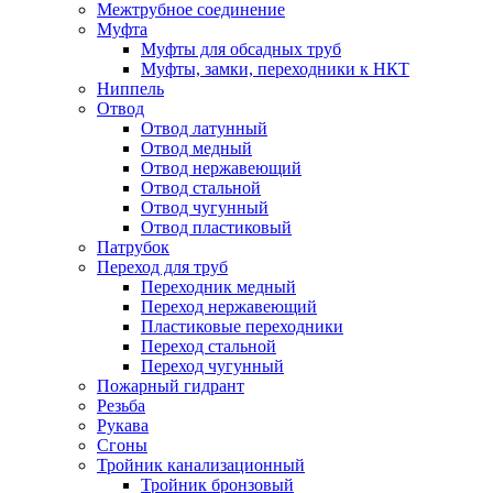
Межтрубное соединение
Муфта
Муфты для обсадных труб
Муфты, замки, переходники к НКТ
Ниппель
Отвод
Отвод латунный
Отвод медный
Отвод нержавеющий
Отвод стальной
Отвод чугунный
Отвод пластиковый
Патрубок
Переход для труб
Переходник медный
Переход нержавеющий
Пластиковые переходники
Переход стальной
Переход чугунный
Пожарный гидрант
Резьба
Рукава
Сгоны
Тройник канализационный
Тройник бронзовый