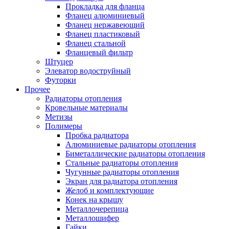
Прокладка для фланца
Фланец алюминиевый
Фланец нержавеющий
Фланец пластиковый
Фланец стальной
Фланцевый фильтр
Штуцер
Элеватор водоструйный
Футорки
Прочее
Радиаторы отопления
Кровельные материалы
Метизы
Полимеры
Пробка радиатора
Алюминиевые радиаторы отопления
Биметаллические радиаторы отопления
Стальные радиаторы отопления
Чугунные радиаторы отопления
Экран для радиатора отопления
Желоб и комплектующие
Конек на крышу
Металлочерепица
Металлошифер
Гайки