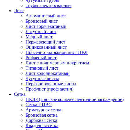
Чугунные трубы
Трубы электросварные
Лист
Алюминиевый лист
Бронзовый лист
Лист горячекатаный
Латунный лист
Медный лист
Нержавеющий лист
Оцинкованный лист
Просечно-вытяжной лист ПВЛ
Рифленый лист
Лист с полимерным покрытием
Титановый лист
Лист холоднокатаный
Чугунные листы
Перфорированные листы
Профлист (профнастил)
Сетка
ПКЛЗ (Плоское колючее ленточное заграждение)
Сетка ЦПВС
Арматурная сетка
Бронзовая сетка
Дорожная сетка
Кладочная сетка