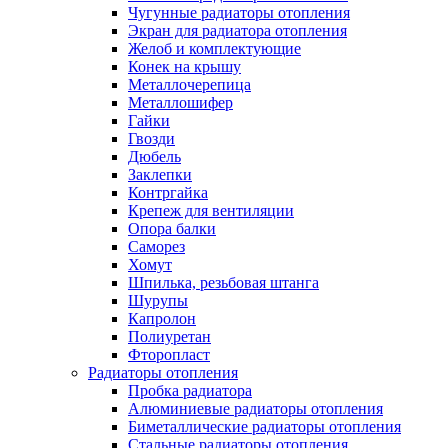
Чугунные радиаторы отопления
Экран для радиатора отопления
Желоб и комплектующие
Конек на крышу
Металлочерепица
Металлошифер
Гайки
Гвозди
Дюбель
Заклепки
Контргайка
Крепеж для вентиляции
Опора балки
Саморез
Хомут
Шпилька, резьбовая штанга
Шурупы
Капролон
Полиуретан
Фторопласт
Радиаторы отопления
Пробка радиатора
Алюминиевые радиаторы отопления
Биметаллические радиаторы отопления
Стальные радиаторы отопления