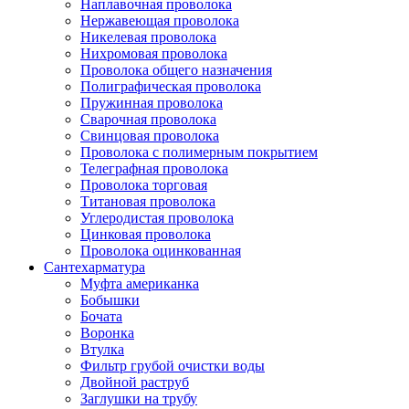
Наплавочная проволока
Нержавеющая проволока
Никелевая проволока
Нихромовая проволока
Проволока общего назначения
Полиграфическая проволока
Пружинная проволока
Сварочная проволока
Свинцовая проволока
Проволока с полимерным покрытием
Телеграфная проволока
Проволока торговая
Титановая проволока
Углеродистая проволока
Цинковая проволока
Проволока оцинкованная
Сантехарматура
Муфта американка
Бобышки
Бочата
Воронка
Втулка
Фильтр грубой очистки воды
Двойной раструб
Заглушки на трубу