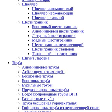
Швеллер
Швеллер алюминиевый
Швеллер нержавеющий
Швеллер стальной
Шестигранник
Бронзовый шестигранник
Алюминиевый шестигранник
Латунный шестигранник
Медный шестигранник
Шестигранник нержавеющий
Шестигранник стальной
Титановый шестигранник
Шпунт Ларсена
Труба
Алюминиевые трубы
Асбестоцементная труба
Бесшовные трубы
Бронзовая труба
Бурильные трубы
Предизолированные трубы
Водогазопроводные трубы ВГП
Газлифтные трубы
Труба бесшовная горячекатаная
Гофрированная труба из нержавеющей стали