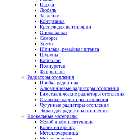
Гвозди
Дюбель
Заклепки
Контргайка
Крепеж для вентиляции
Опора балки
Саморез
Хомут
Шпилька, резьбовая штанга
Шурупы
Капролон
Полиуретан
Фторопласт
Радиаторы отопления
Пробка радиатора
Алюминиевые радиаторы отопления
Биметаллические радиаторы отопления
Стальные радиаторы отопления
Чугунные радиаторы отопления
Экран для радиатора отопления
Кровельные материалы
Желоб и комплектующие
Конек на крышу
Металлочерепица
Металлошифер