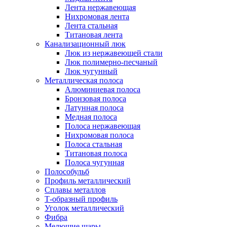
Лента нержавеющая
Нихромовая лента
Лента стальная
Титановая лента
Канализационный люк
Люк из нержавеющей стали
Люк полимерно-песчаный
Люк чугунный
Металлическая полоса
Алюминиевая полоса
Бронзовая полоса
Латунная полоса
Медная полоса
Полоса нержавеющая
Нихромовая полоса
Полоса стальная
Титановая полоса
Полоса чугунная
Полособульб
Профиль металлический
Сплавы металлов
Т-образный профиль
Уголок металлический
Фибра
Мелющие шары