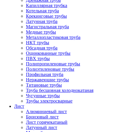
Дренажная труба
Капиллярная трубка
Котельная труба
Крекинговые трубы
Латунная труба
Магистральная труба
Медные трубы
Металлопластиковая труба
НКТ трубы
Обсадная труба
Оцинкованные трубы
ПВХ трубы
Полипропиленовые трубы
Полиэтиленовые трубы
Профильная труба
Нержавеющие трубы
Титановые трубы
Труба бесшовная холоднокатаная
Чугунные трубы
Трубы электросварные
Лист
Алюминиевый лист
Бронзовый лист
Лист горячекатаный
Латунный лист