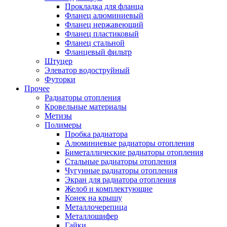
Прокладка для фланца
Фланец алюминиевый
Фланец нержавеющий
Фланец пластиковый
Фланец стальной
Фланцевый фильтр
Штуцер
Элеватор водоструйный
Футорки
Прочее
Радиаторы отопления
Кровельные материалы
Метизы
Полимеры
Пробка радиатора
Алюминиевые радиаторы отопления
Биметаллические радиаторы отопления
Стальные радиаторы отопления
Чугунные радиаторы отопления
Экран для радиатора отопления
Желоб и комплектующие
Конек на крышу
Металлочерепица
Металлошифер
Гайки