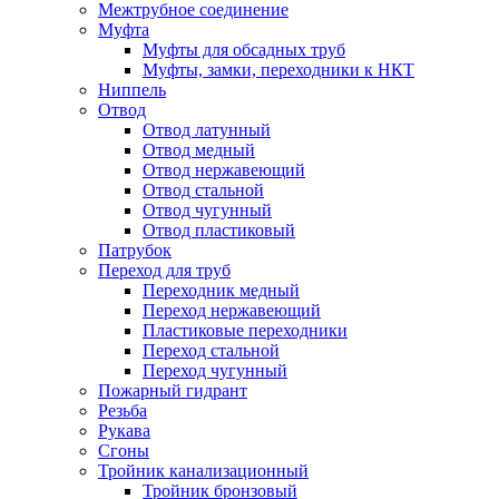
Межтрубное соединение
Муфта
Муфты для обсадных труб
Муфты, замки, переходники к НКТ
Ниппель
Отвод
Отвод латунный
Отвод медный
Отвод нержавеющий
Отвод стальной
Отвод чугунный
Отвод пластиковый
Патрубок
Переход для труб
Переходник медный
Переход нержавеющий
Пластиковые переходники
Переход стальной
Переход чугунный
Пожарный гидрант
Резьба
Рукава
Сгоны
Тройник канализационный
Тройник бронзовый