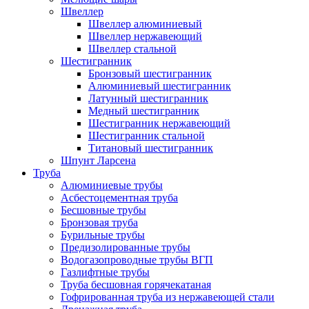
Швеллер
Швеллер алюминиевый
Швеллер нержавеющий
Швеллер стальной
Шестигранник
Бронзовый шестигранник
Алюминиевый шестигранник
Латунный шестигранник
Медный шестигранник
Шестигранник нержавеющий
Шестигранник стальной
Титановый шестигранник
Шпунт Ларсена
Труба
Алюминиевые трубы
Асбестоцементная труба
Бесшовные трубы
Бронзовая труба
Бурильные трубы
Предизолированные трубы
Водогазопроводные трубы ВГП
Газлифтные трубы
Труба бесшовная горячекатаная
Гофрированная труба из нержавеющей стали