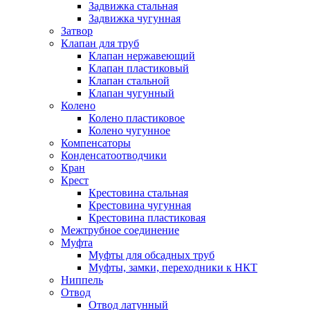
Задвижка стальная
Задвижка чугунная
Затвор
Клапан для труб
Клапан нержавеющий
Клапан пластиковый
Клапан стальной
Клапан чугунный
Колено
Колено пластиковое
Колено чугунное
Компенсаторы
Конденсатоотводчики
Кран
Крест
Крестовина стальная
Крестовина чугунная
Крестовина пластиковая
Межтрубное соединение
Муфта
Муфты для обсадных труб
Муфты, замки, переходники к НКТ
Ниппель
Отвод
Отвод латунный