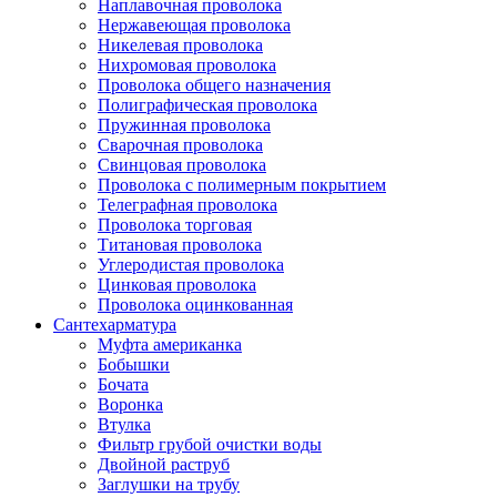
Наплавочная проволока
Нержавеющая проволока
Никелевая проволока
Нихромовая проволока
Проволока общего назначения
Полиграфическая проволока
Пружинная проволока
Сварочная проволока
Свинцовая проволока
Проволока с полимерным покрытием
Телеграфная проволока
Проволока торговая
Титановая проволока
Углеродистая проволока
Цинковая проволока
Проволока оцинкованная
Сантехарматура
Муфта американка
Бобышки
Бочата
Воронка
Втулка
Фильтр грубой очистки воды
Двойной раструб
Заглушки на трубу