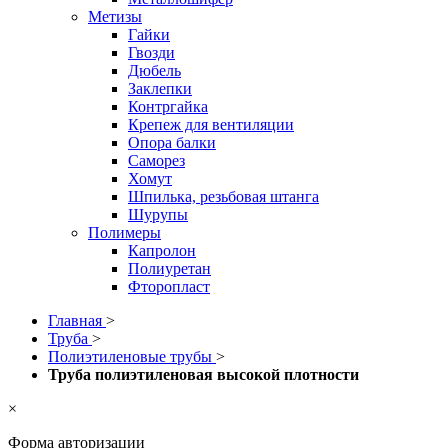
Метизы
Гайки
Гвозди
Дюбель
Заклепки
Контргайка
Крепеж для вентиляции
Опора балки
Саморез
Хомут
Шпилька, резьбовая штанга
Шурупы
Полимеры
Капролон
Полиуретан
Фторопласт
Главная
>
Труба
>
Полиэтиленовые трубы
>
Труба полиэтиленовая высокой плотности
×
Форма авторизации