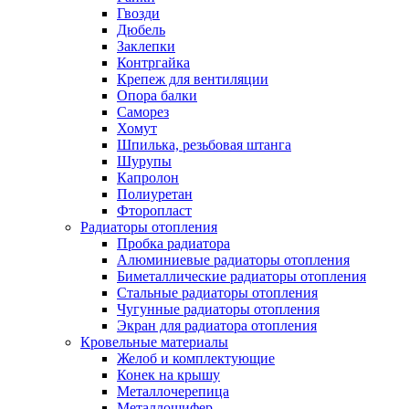
Гвозди
Дюбель
Заклепки
Контргайка
Крепеж для вентиляции
Опора балки
Саморез
Хомут
Шпилька, резьбовая штанга
Шурупы
Капролон
Полиуретан
Фторопласт
Радиаторы отопления
Пробка радиатора
Алюминиевые радиаторы отопления
Биметаллические радиаторы отопления
Стальные радиаторы отопления
Чугунные радиаторы отопления
Экран для радиатора отопления
Кровельные материалы
Желоб и комплектующие
Конек на крышу
Металлочерепица
Металлошифер