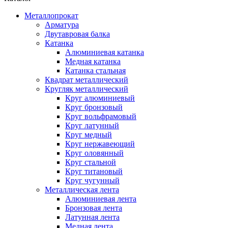
Металлопрокат
Арматура
Двутавровая балка
Катанка
Алюминиевая катанка
Медная катанка
Катанка стальная
Квадрат металлический
Кругляк металлический
Круг алюминиевый
Круг бронзовый
Круг вольфрамовый
Круг латунный
Круг медный
Круг нержавеющий
Круг оловянный
Круг стальной
Круг титановый
Круг чугунный
Металлическая лента
Алюминиевая лента
Бронзовая лента
Латунная лента
Медная лента