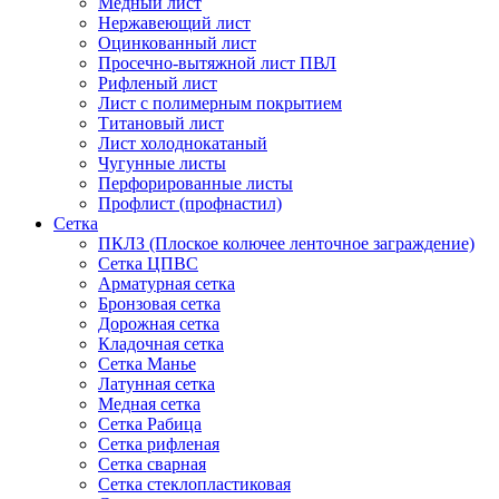
Медный лист
Нержавеющий лист
Оцинкованный лист
Просечно-вытяжной лист ПВЛ
Рифленый лист
Лист с полимерным покрытием
Титановый лист
Лист холоднокатаный
Чугунные листы
Перфорированные листы
Профлист (профнастил)
Сетка
ПКЛЗ (Плоское колючее ленточное заграждение)
Сетка ЦПВС
Арматурная сетка
Бронзовая сетка
Дорожная сетка
Кладочная сетка
Сетка Манье
Латунная сетка
Медная сетка
Сетка Рабица
Сетка рифленая
Сетка сварная
Сетка стеклопластиковая