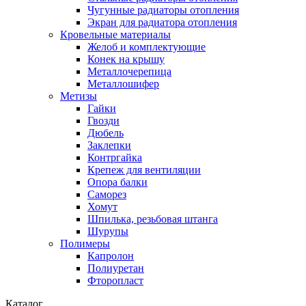
Чугунные радиаторы отопления
Экран для радиатора отопления
Кровельные материалы
Желоб и комплектующие
Конек на крышу
Металлочерепица
Металлошифер
Метизы
Гайки
Гвозди
Дюбель
Заклепки
Контргайка
Крепеж для вентиляции
Опора балки
Саморез
Хомут
Шпилька, резьбовая штанга
Шурупы
Полимеры
Капролон
Полиуретан
Фторопласт
Каталог