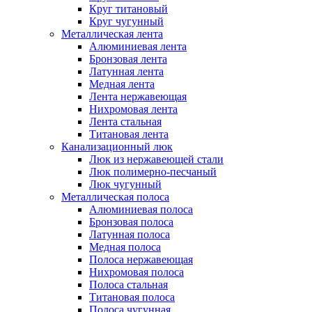
Круг титановый
Круг чугунный
Металлическая лента
Алюминиевая лента
Бронзовая лента
Латунная лента
Медная лента
Лента нержавеющая
Нихромовая лента
Лента стальная
Титановая лента
Канализационный люк
Люк из нержавеющей стали
Люк полимерно-песчаный
Люк чугунный
Металлическая полоса
Алюминиевая полоса
Бронзовая полоса
Латунная полоса
Медная полоса
Полоса нержавеющая
Нихромовая полоса
Полоса стальная
Титановая полоса
Полоса чугунная