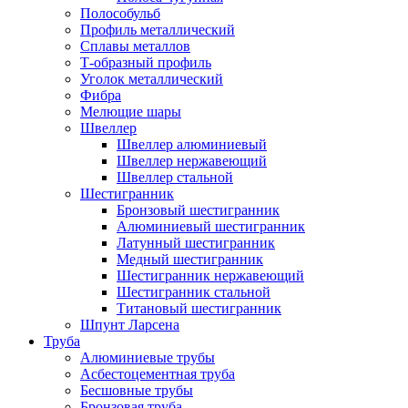
Полособульб
Профиль металлический
Сплавы металлов
Т-образный профиль
Уголок металлический
Фибра
Мелющие шары
Швеллер
Швеллер алюминиевый
Швеллер нержавеющий
Швеллер стальной
Шестигранник
Бронзовый шестигранник
Алюминиевый шестигранник
Латунный шестигранник
Медный шестигранник
Шестигранник нержавеющий
Шестигранник стальной
Титановый шестигранник
Шпунт Ларсена
Труба
Алюминиевые трубы
Асбестоцементная труба
Бесшовные трубы
Бронзовая труба