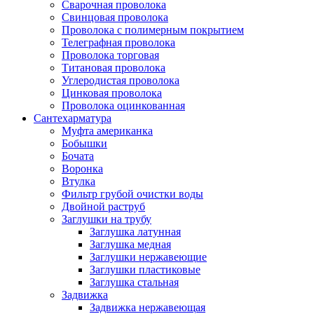
Сварочная проволока
Свинцовая проволока
Проволока с полимерным покрытием
Телеграфная проволока
Проволока торговая
Титановая проволока
Углеродистая проволока
Цинковая проволока
Проволока оцинкованная
Сантехарматура
Муфта американка
Бобышки
Бочата
Воронка
Втулка
Фильтр грубой очистки воды
Двойной раструб
Заглушки на трубу
Заглушка латунная
Заглушка медная
Заглушки нержавеющие
Заглушки пластиковые
Заглушка стальная
Задвижка
Задвижка нержавеющая