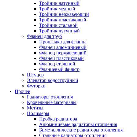
Тройник латунный
Тройник медный
Тройник нержавеющий
Тройник пластиковый
Тройник стальной
Тройник чугунный
Фланец для труб
Прокладка для фланца
Фланец алюминиевый
Фланец нержавеющий
Фланец пластиковый
Фланец стальной
Фланцевый фильтр
Штуцер
Элеватор водоструйный
Футорки
Прочее
Радиаторы отопления
Кровельные материалы
Метизы
Полимеры
Пробка радиатора
Алюминиевые радиаторы отопления
Биметаллические радиаторы отопления
Стальные радиаторы отопления