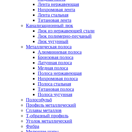
Лента нержавеющая
Нихромовая лента
Лента стальная
Титановая лента
Канализационный люк
Люк из нержавеющей стали
Люк полимерно-песчаный
Люк чугунный
Металлическая полоса
Алюминиевая полоса
Бронзовая полоса
Латунная полоса
Медная полоса
Полоса нержавеющая
Нихромовая полоса
Полоса стальная
Титановая полоса
Полоса чугунная
Полособульб
Профиль металлический
Сплавы металлов
Т-образный профиль
Уголок металлический
Фибра
Мелющие шары