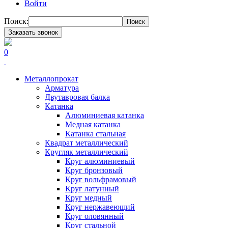
Войти
Поиск:
Поиск
Заказать звонок
0
Металлопрокат
Арматура
Двутавровая балка
Катанка
Алюминиевая катанка
Медная катанка
Катанка стальная
Квадрат металлический
Кругляк металлический
Круг алюминиевый
Круг бронзовый
Круг вольфрамовый
Круг латунный
Круг медный
Круг нержавеющий
Круг оловянный
Круг стальной