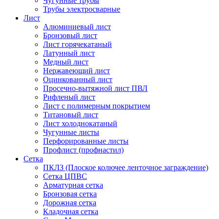
Чугунные трубы
Трубы электросварные
Лист
Алюминиевый лист
Бронзовый лист
Лист горячекатаный
Латунный лист
Медный лист
Нержавеющий лист
Оцинкованный лист
Просечно-вытяжной лист ПВЛ
Рифленый лист
Лист с полимерным покрытием
Титановый лист
Лист холоднокатаный
Чугунные листы
Перфорированные листы
Профлист (профнастил)
Сетка
ПКЛЗ (Плоское колючее ленточное заграждение)
Сетка ЦПВС
Арматурная сетка
Бронзовая сетка
Дорожная сетка
Кладочная сетка