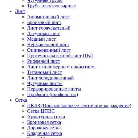
Чугунные трубы
Трубы электросварные
Лист
Алюминиевый лист
Бронзовый лист
Лист горячекатаный
Латунный лист
Медный лист
Нержавеющий лист
Оцинкованный лист
Просечно-вытяжной лист ПВЛ
Рифленый лист
Лист с полимерным покрытием
Титановый лист
Лист холоднокатаный
Чугунные листы
Перфорированные листы
Профлист (профнастил)
Сетка
ПКЛЗ (Плоское колючее ленточное заграждение)
Сетка ЦПВС
Арматурная сетка
Бронзовая сетка
Дорожная сетка
Кладочная сетка