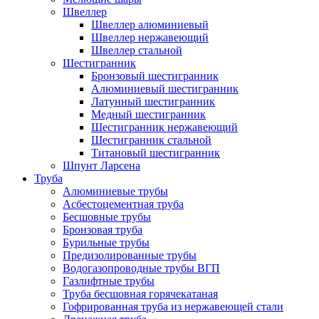
Швеллер
Швеллер алюминиевый
Швеллер нержавеющий
Швеллер стальной
Шестигранник
Бронзовый шестигранник
Алюминиевый шестигранник
Латунный шестигранник
Медный шестигранник
Шестигранник нержавеющий
Шестигранник стальной
Титановый шестигранник
Шпунт Ларсена
Труба
Алюминиевые трубы
Асбестоцементная труба
Бесшовные трубы
Бронзовая труба
Бурильные трубы
Предизолированные трубы
Водогазопроводные трубы ВГП
Газлифтные трубы
Труба бесшовная горячекатаная
Гофрированная труба из нержавеющей стали