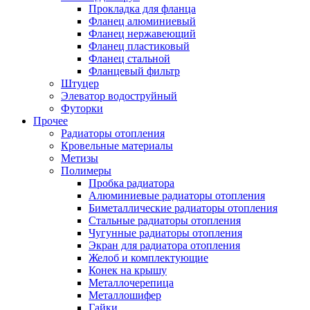
Прокладка для фланца
Фланец алюминиевый
Фланец нержавеющий
Фланец пластиковый
Фланец стальной
Фланцевый фильтр
Штуцер
Элеватор водоструйный
Футорки
Прочее
Радиаторы отопления
Кровельные материалы
Метизы
Полимеры
Пробка радиатора
Алюминиевые радиаторы отопления
Биметаллические радиаторы отопления
Стальные радиаторы отопления
Чугунные радиаторы отопления
Экран для радиатора отопления
Желоб и комплектующие
Конек на крышу
Металлочерепица
Металлошифер
Гайки