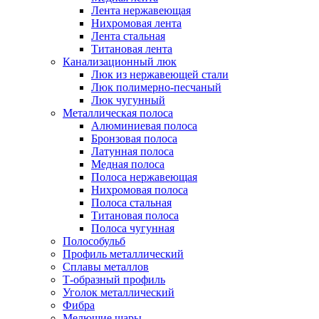
Лента нержавеющая
Нихромовая лента
Лента стальная
Титановая лента
Канализационный люк
Люк из нержавеющей стали
Люк полимерно-песчаный
Люк чугунный
Металлическая полоса
Алюминиевая полоса
Бронзовая полоса
Латунная полоса
Медная полоса
Полоса нержавеющая
Нихромовая полоса
Полоса стальная
Титановая полоса
Полоса чугунная
Полособульб
Профиль металлический
Сплавы металлов
Т-образный профиль
Уголок металлический
Фибра
Мелющие шары