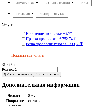
арматурная
для канализации
сетка
стальная
холоднотянутая
Услуги
Волочение проволоки
+
5,77 ₸
Правка проволоки
+
6 752,74 ₸
Резка проволоки газовая
+
399,68 ₸
Показать все услуги
310,27 ₸
Кол-во:
Добавить в корзину
Заказать звонок
Дополнительная информация
Диаметр
8 мм
Покрытие
светлая
Способ