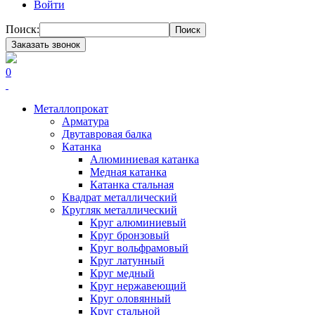
Войти
Поиск:
Поиск
Заказать звонок
0
Металлопрокат
Арматура
Двутавровая балка
Катанка
Алюминиевая катанка
Медная катанка
Катанка стальная
Квадрат металлический
Кругляк металлический
Круг алюминиевый
Круг бронзовый
Круг вольфрамовый
Круг латунный
Круг медный
Круг нержавеющий
Круг оловянный
Круг стальной