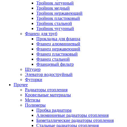
Тройник латунный
Тройник медный
Тройник нержавеющий
Тройник пластиковый
Тройник стальной
Тройник чугунный
Фланец для труб
Прокладка для фланца
Фланец алюминиевый
Фланец нержавеющий
Фланец пластиковый
Фланец стальной
Фланцевый фильтр
Штуцер
Элеватор водоструйный
Футорки
Прочее
Радиаторы отопления
Кровельные материалы
Метизы
Полимеры
Пробка радиатора
Алюминиевые радиаторы отопления
Биметаллические радиаторы отопления
Стальные радиаторы отопления