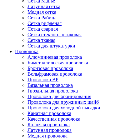
Сетка Манье
Латунная сетка
Медная сетка
Сетка Рабица
Сетка рифленая
Сетка сварная
Сетка стеклопластиковая
Сетка тканая
Сетка для штукатурки
Проволока
Алюминиевая проволока
Биметаллическая проволока
Бронзовая проволока
Вольфрамовая проволока
Проволока ВР
Вязальная проволока
Гвоздильная проволока
Проволока для бронирования
Проволока для пружинных шайб
Проволока для холодной высадки
Канатная проволока
Качественная проволока
Колючая проволока
Латунная проволока
Медная проволока