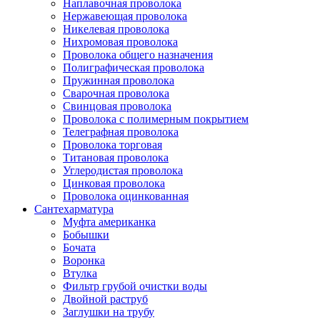
Наплавочная проволока
Нержавеющая проволока
Никелевая проволока
Нихромовая проволока
Проволока общего назначения
Полиграфическая проволока
Пружинная проволока
Сварочная проволока
Свинцовая проволока
Проволока с полимерным покрытием
Телеграфная проволока
Проволока торговая
Титановая проволока
Углеродистая проволока
Цинковая проволока
Проволока оцинкованная
Сантехарматура
Муфта американка
Бобышки
Бочата
Воронка
Втулка
Фильтр грубой очистки воды
Двойной раструб
Заглушки на трубу