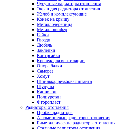
Чугунные радиаторы отопления
Экран для радиатора отопления
Желоб и комплектующие
Конек на крышу
Металлочерепица
Металлошифер
Гайки
Гвозди
Дюбель
Заклепки
Контргайка
Крепеж для вентиляции
Опора балки
Саморез
Хомут
Шпилька, резьбовая штанга
Шурупы
Капролон
Полиуретан
Фторопласт
Радиаторы отопления
Пробка радиатора
Алюминиевые радиаторы отопления
Биметаллические радиаторы отопления
Стальные радиаторы отопления