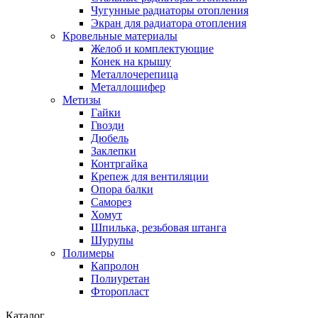
Чугунные радиаторы отопления
Экран для радиатора отопления
Кровельные материалы
Желоб и комплектующие
Конек на крышу
Металлочерепица
Металлошифер
Метизы
Гайки
Гвозди
Дюбель
Заклепки
Контргайка
Крепеж для вентиляции
Опора балки
Саморез
Хомут
Шпилька, резьбовая штанга
Шурупы
Полимеры
Капролон
Полиуретан
Фторопласт
Каталог