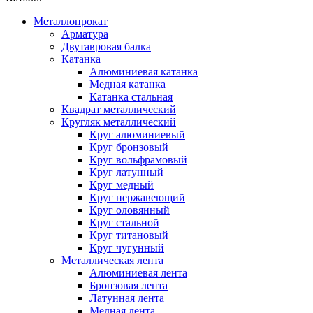
Металлопрокат
Арматура
Двутавровая балка
Катанка
Алюминиевая катанка
Медная катанка
Катанка стальная
Квадрат металлический
Кругляк металлический
Круг алюминиевый
Круг бронзовый
Круг вольфрамовый
Круг латунный
Круг медный
Круг нержавеющий
Круг оловянный
Круг стальной
Круг титановый
Круг чугунный
Металлическая лента
Алюминиевая лента
Бронзовая лента
Латунная лента
Медная лента