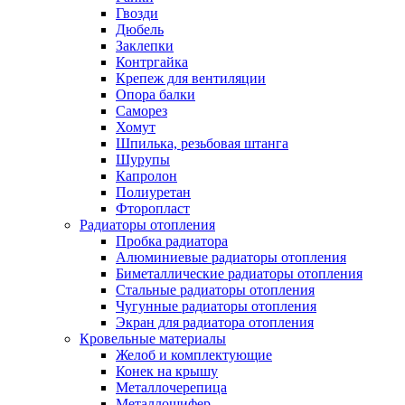
Гвозди
Дюбель
Заклепки
Контргайка
Крепеж для вентиляции
Опора балки
Саморез
Хомут
Шпилька, резьбовая штанга
Шурупы
Капролон
Полиуретан
Фторопласт
Радиаторы отопления
Пробка радиатора
Алюминиевые радиаторы отопления
Биметаллические радиаторы отопления
Стальные радиаторы отопления
Чугунные радиаторы отопления
Экран для радиатора отопления
Кровельные материалы
Желоб и комплектующие
Конек на крышу
Металлочерепица
Металлошифер