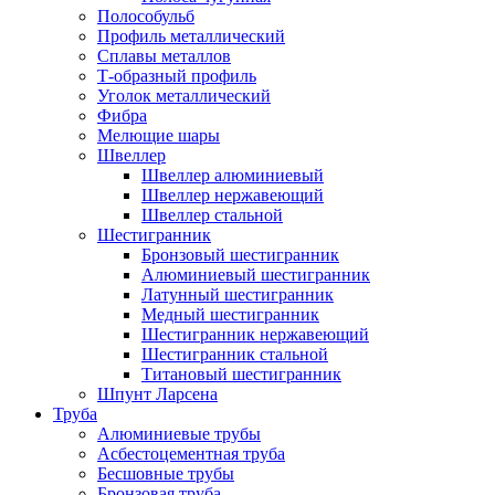
Полособульб
Профиль металлический
Сплавы металлов
Т-образный профиль
Уголок металлический
Фибра
Мелющие шары
Швеллер
Швеллер алюминиевый
Швеллер нержавеющий
Швеллер стальной
Шестигранник
Бронзовый шестигранник
Алюминиевый шестигранник
Латунный шестигранник
Медный шестигранник
Шестигранник нержавеющий
Шестигранник стальной
Титановый шестигранник
Шпунт Ларсена
Труба
Алюминиевые трубы
Асбестоцементная труба
Бесшовные трубы
Бронзовая труба