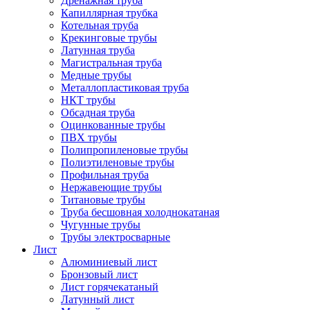
Дренажная труба
Капиллярная трубка
Котельная труба
Крекинговые трубы
Латунная труба
Магистральная труба
Медные трубы
Металлопластиковая труба
НКТ трубы
Обсадная труба
Оцинкованные трубы
ПВХ трубы
Полипропиленовые трубы
Полиэтиленовые трубы
Профильная труба
Нержавеющие трубы
Титановые трубы
Труба бесшовная холоднокатаная
Чугунные трубы
Трубы электросварные
Лист
Алюминиевый лист
Бронзовый лист
Лист горячекатаный
Латунный лист