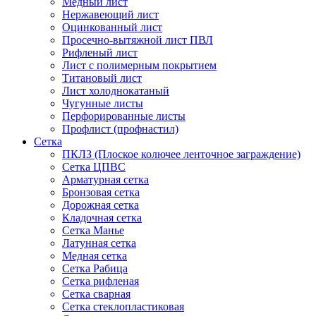
Медный лист
Нержавеющий лист
Оцинкованный лист
Просечно-вытяжной лист ПВЛ
Рифленый лист
Лист с полимерным покрытием
Титановый лист
Лист холоднокатаный
Чугунные листы
Перфорированные листы
Профлист (профнастил)
Сетка
ПКЛЗ (Плоское колючее ленточное заграждение)
Сетка ЦПВС
Арматурная сетка
Бронзовая сетка
Дорожная сетка
Кладочная сетка
Сетка Манье
Латунная сетка
Медная сетка
Сетка Рабица
Сетка рифленая
Сетка сварная
Сетка стеклопластиковая