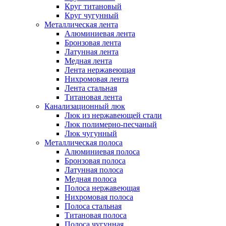
Круг титановый
Круг чугунный
Металлическая лента
Алюминиевая лента
Бронзовая лента
Латунная лента
Медная лента
Лента нержавеющая
Нихромовая лента
Лента стальная
Титановая лента
Канализационный люк
Люк из нержавеющей стали
Люк полимерно-песчаный
Люк чугунный
Металлическая полоса
Алюминиевая полоса
Бронзовая полоса
Латунная полоса
Медная полоса
Полоса нержавеющая
Нихромовая полоса
Полоса стальная
Титановая полоса
Полоса чугунная