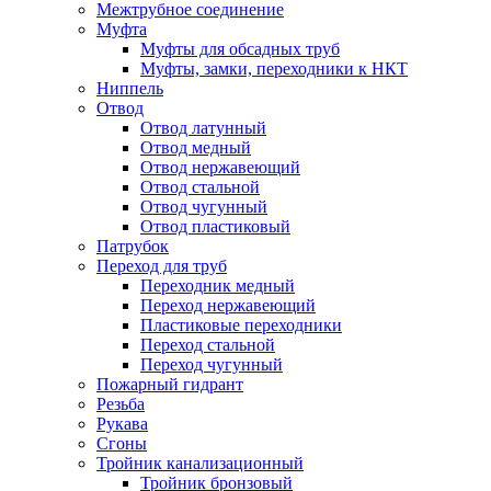
Межтрубное соединение
Муфта
Муфты для обсадных труб
Муфты, замки, переходники к НКТ
Ниппель
Отвод
Отвод латунный
Отвод медный
Отвод нержавеющий
Отвод стальной
Отвод чугунный
Отвод пластиковый
Патрубок
Переход для труб
Переходник медный
Переход нержавеющий
Пластиковые переходники
Переход стальной
Переход чугунный
Пожарный гидрант
Резьба
Рукава
Сгоны
Тройник канализационный
Тройник бронзовый