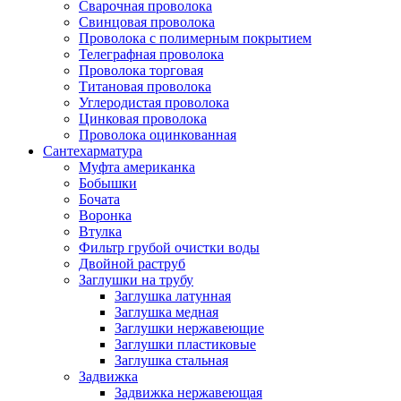
Сварочная проволока
Свинцовая проволока
Проволока с полимерным покрытием
Телеграфная проволока
Проволока торговая
Титановая проволока
Углеродистая проволока
Цинковая проволока
Проволока оцинкованная
Сантехарматура
Муфта американка
Бобышки
Бочата
Воронка
Втулка
Фильтр грубой очистки воды
Двойной раструб
Заглушки на трубу
Заглушка латунная
Заглушка медная
Заглушки нержавеющие
Заглушки пластиковые
Заглушка стальная
Задвижка
Задвижка нержавеющая