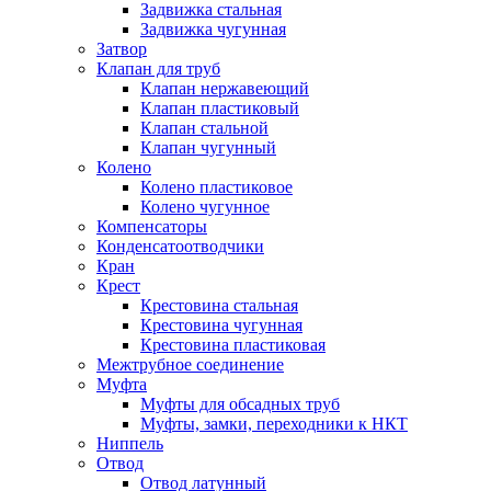
Задвижка стальная
Задвижка чугунная
Затвор
Клапан для труб
Клапан нержавеющий
Клапан пластиковый
Клапан стальной
Клапан чугунный
Колено
Колено пластиковое
Колено чугунное
Компенсаторы
Конденсатоотводчики
Кран
Крест
Крестовина стальная
Крестовина чугунная
Крестовина пластиковая
Межтрубное соединение
Муфта
Муфты для обсадных труб
Муфты, замки, переходники к НКТ
Ниппель
Отвод
Отвод латунный