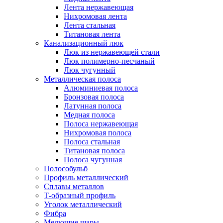
Лента нержавеющая
Нихромовая лента
Лента стальная
Титановая лента
Канализационный люк
Люк из нержавеющей стали
Люк полимерно-песчаный
Люк чугунный
Металлическая полоса
Алюминиевая полоса
Бронзовая полоса
Латунная полоса
Медная полоса
Полоса нержавеющая
Нихромовая полоса
Полоса стальная
Титановая полоса
Полоса чугунная
Полособульб
Профиль металлический
Сплавы металлов
Т-образный профиль
Уголок металлический
Фибра
Мелющие шары