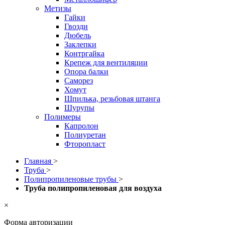
Метизы
Гайки
Гвозди
Дюбель
Заклепки
Контргайка
Крепеж для вентиляции
Опора балки
Саморез
Хомут
Шпилька, резьбовая штанга
Шурупы
Полимеры
Капролон
Полиуретан
Фторопласт
Главная
>
Труба
>
Полипропиленовые трубы
>
Труба полипропиленовая для воздуха
×
Форма авторизации