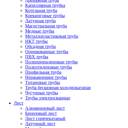
Дренажная труба
Капиллярная трубка
Котельная труба
Крекинговые трубы
Латунная труба
Магистральная труба
Медные трубы
Металлопластиковая труба
НКТ трубы
Обсадная труба
Оцинкованные трубы
ПВХ трубы
Полипропиленовые трубы
Полиэтиленовые трубы
Профильная труба
Нержавеющие трубы
Титановые трубы
Труба бесшовная холоднокатаная
Чугунные трубы
Трубы электросварные
Лист
Алюминиевый лист
Бронзовый лист
Лист горячекатаный
Латунный лист