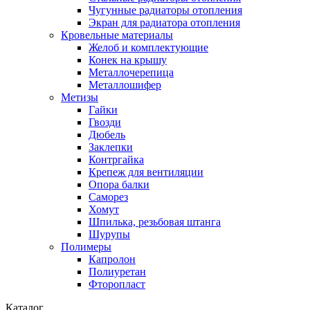
Чугунные радиаторы отопления
Экран для радиатора отопления
Кровельные материалы
Желоб и комплектующие
Конек на крышу
Металлочерепица
Металлошифер
Метизы
Гайки
Гвозди
Дюбель
Заклепки
Контргайка
Крепеж для вентиляции
Опора балки
Саморез
Хомут
Шпилька, резьбовая штанга
Шурупы
Полимеры
Капролон
Полиуретан
Фторопласт
Каталог