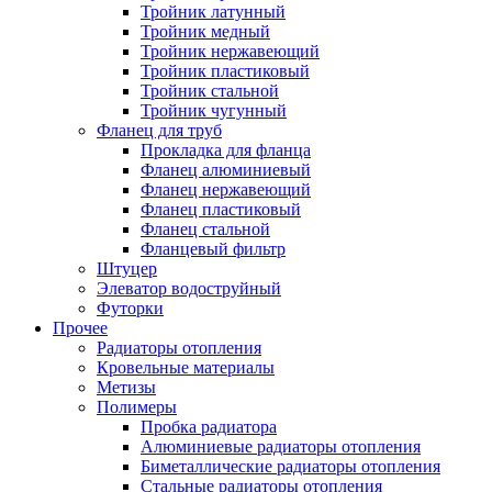
Тройник латунный
Тройник медный
Тройник нержавеющий
Тройник пластиковый
Тройник стальной
Тройник чугунный
Фланец для труб
Прокладка для фланца
Фланец алюминиевый
Фланец нержавеющий
Фланец пластиковый
Фланец стальной
Фланцевый фильтр
Штуцер
Элеватор водоструйный
Футорки
Прочее
Радиаторы отопления
Кровельные материалы
Метизы
Полимеры
Пробка радиатора
Алюминиевые радиаторы отопления
Биметаллические радиаторы отопления
Стальные радиаторы отопления