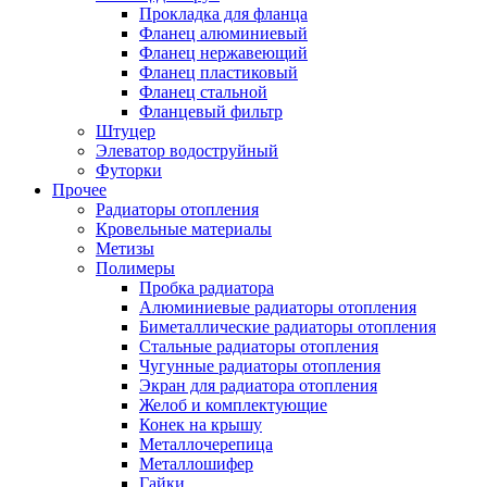
Прокладка для фланца
Фланец алюминиевый
Фланец нержавеющий
Фланец пластиковый
Фланец стальной
Фланцевый фильтр
Штуцер
Элеватор водоструйный
Футорки
Прочее
Радиаторы отопления
Кровельные материалы
Метизы
Полимеры
Пробка радиатора
Алюминиевые радиаторы отопления
Биметаллические радиаторы отопления
Стальные радиаторы отопления
Чугунные радиаторы отопления
Экран для радиатора отопления
Желоб и комплектующие
Конек на крышу
Металлочерепица
Металлошифер
Гайки