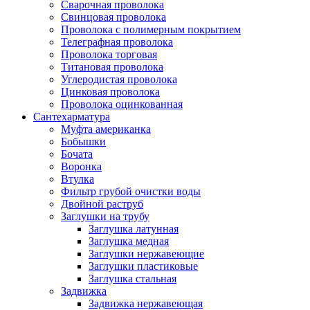
Сварочная проволока
Свинцовая проволока
Проволока с полимерным покрытием
Телеграфная проволока
Проволока торговая
Титановая проволока
Углеродистая проволока
Цинковая проволока
Проволока оцинкованная
Сантехарматура
Муфта американка
Бобышки
Бочата
Воронка
Втулка
Фильтр грубой очистки воды
Двойной раструб
Заглушки на трубу
Заглушка латунная
Заглушка медная
Заглушки нержавеющие
Заглушки пластиковые
Заглушка стальная
Задвижка
Задвижка нержавеющая