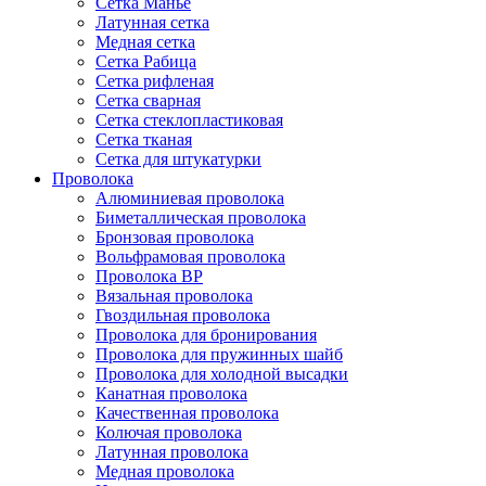
Сетка Манье
Латунная сетка
Медная сетка
Сетка Рабица
Сетка рифленая
Сетка сварная
Сетка стеклопластиковая
Сетка тканая
Сетка для штукатурки
Проволока
Алюминиевая проволока
Биметаллическая проволока
Бронзовая проволока
Вольфрамовая проволока
Проволока ВР
Вязальная проволока
Гвоздильная проволока
Проволока для бронирования
Проволока для пружинных шайб
Проволока для холодной высадки
Канатная проволока
Качественная проволока
Колючая проволока
Латунная проволока
Медная проволока