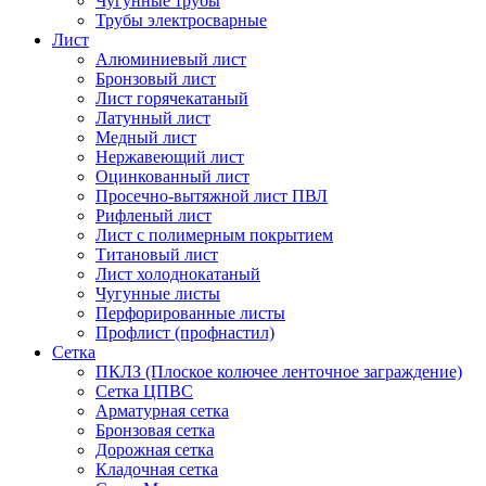
Чугунные трубы
Трубы электросварные
Лист
Алюминиевый лист
Бронзовый лист
Лист горячекатаный
Латунный лист
Медный лист
Нержавеющий лист
Оцинкованный лист
Просечно-вытяжной лист ПВЛ
Рифленый лист
Лист с полимерным покрытием
Титановый лист
Лист холоднокатаный
Чугунные листы
Перфорированные листы
Профлист (профнастил)
Сетка
ПКЛЗ (Плоское колючее ленточное заграждение)
Сетка ЦПВС
Арматурная сетка
Бронзовая сетка
Дорожная сетка
Кладочная сетка