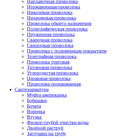
Наплавочная проволока
Нержавеющая проволока
Никелевая проволока
Нихромовая проволока
Проволока общего назначения
Полиграфическая проволока
Пружинная проволока
Сварочная проволока
Свинцовая проволока
Проволока с полимерным покрытием
Телеграфная проволока
Проволока торговая
Титановая проволока
Углеродистая проволока
Цинковая проволока
Проволока оцинкованная
Сантехарматура
Муфта американка
Бобышки
Бочата
Воронка
Втулка
Фильтр грубой очистки воды
Двойной раструб
Заглушки на трубу