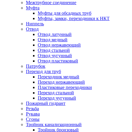
Межтрубное соединение
Муфта
Муфты для обсадных труб
Муфты, замки, переходники к НКТ
Ниппель
Отвод
Отвод латунный
Отвод медный
Отвод нержавеющий
Отвод стальной
Отвод чугунный
Отвод пластиковый
Патрубок
Переход для труб
Переходник медный
Переход нержавеющий
Пластиковые переходники
Переход стальной
Переход чугунный
Пожарный гидрант
Резьба
Рукава
Сгоны
Тройник канализационный
Тройник бронзовый