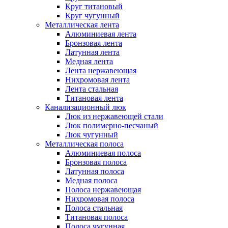
Круг титановый
Круг чугунный
Металлическая лента
Алюминиевая лента
Бронзовая лента
Латунная лента
Медная лента
Лента нержавеющая
Нихромовая лента
Лента стальная
Титановая лента
Канализационный люк
Люк из нержавеющей стали
Люк полимерно-песчаный
Люк чугунный
Металлическая полоса
Алюминиевая полоса
Бронзовая полоса
Латунная полоса
Медная полоса
Полоса нержавеющая
Нихромовая полоса
Полоса стальная
Титановая полоса
Полоса чугунная