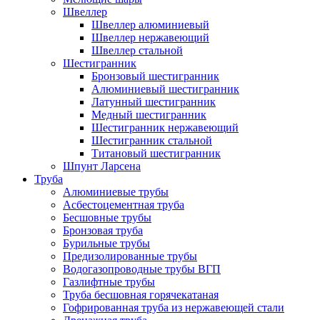
Швеллер
Швеллер алюминиевый
Швеллер нержавеющий
Швеллер стальной
Шестигранник
Бронзовый шестигранник
Алюминиевый шестигранник
Латунный шестигранник
Медный шестигранник
Шестигранник нержавеющий
Шестигранник стальной
Титановый шестигранник
Шпунт Ларсена
Труба
Алюминиевые трубы
Асбестоцементная труба
Бесшовные трубы
Бронзовая труба
Бурильные трубы
Предизолированные трубы
Водогазопроводные трубы ВГП
Газлифтные трубы
Труба бесшовная горячекатаная
Гофрированная труба из нержавеющей стали