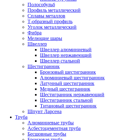
Полособульб
Профиль металлический
Сплавы металлов
Т-образный профиль
Уголок металлический
Фибра
Мелющие шары
Швеллер
Швеллер алюминиевый
Швеллер нержавеющий
Швеллер стальной
Шестигранник
Бронзовый шестигранник
Алюминиевый шестигранник
Латунный шестигранник
Медный шестигранник
Шестигранник нержавеющий
Шестигранник стальной
Титановый шестигранник
Шпунт Ларсена
Труба
Алюминиевые трубы
Асбестоцементная труба
Бесшовные трубы
Бронзовая труба