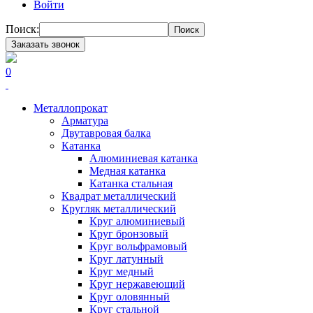
Войти
Поиск:
Поиск
Заказать звонок
0
Металлопрокат
Арматура
Двутавровая балка
Катанка
Алюминиевая катанка
Медная катанка
Катанка стальная
Квадрат металлический
Кругляк металлический
Круг алюминиевый
Круг бронзовый
Круг вольфрамовый
Круг латунный
Круг медный
Круг нержавеющий
Круг оловянный
Круг стальной