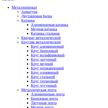
Металлопрокат
Арматура
Двутавровая балка
Катанка
Алюминиевая катанка
Медная катанка
Катанка стальная
Квадрат металлический
Кругляк металлический
Круг алюминиевый
Круг бронзовый
Круг вольфрамовый
Круг латунный
Круг медный
Круг нержавеющий
Круг оловянный
Круг стальной
Круг титановый
Круг чугунный
Металлическая лента
Алюминиевая лента
Бронзовая лента
Латунная лента
Медная лента