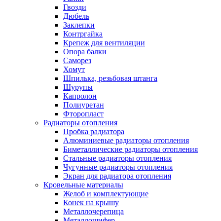
Гвозди
Дюбель
Заклепки
Контргайка
Крепеж для вентиляции
Опора балки
Саморез
Хомут
Шпилька, резьбовая штанга
Шурупы
Капролон
Полиуретан
Фторопласт
Радиаторы отопления
Пробка радиатора
Алюминиевые радиаторы отопления
Биметаллические радиаторы отопления
Стальные радиаторы отопления
Чугунные радиаторы отопления
Экран для радиатора отопления
Кровельные материалы
Желоб и комплектующие
Конек на крышу
Металлочерепица
Металлошифер