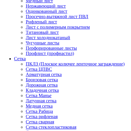
Медный лист
Нержавеющий лист
Оцинкованный лист
Просечно-вытяжной лист ПВЛ
Рифленый лист
Лист с полимерным покрытием
Титановый лист
Лист холоднокатаный
Чугунные листы
Перфорированные листы
Профлист (профнастил)
Сетка
ПКЛЗ (Плоское колючее ленточное заграждение)
Сетка ЦПВС
Арматурная сетка
Бронзовая сетка
Дорожная сетка
Кладочная сетка
Сетка Манье
Латунная сетка
Медная сетка
Сетка Рабица
Сетка рифленая
Сетка сварная
Сетка стеклопластиковая