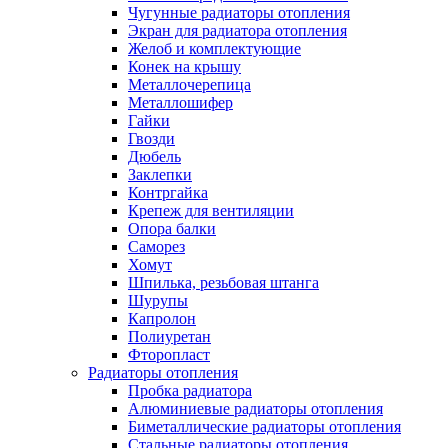
Чугунные радиаторы отопления
Экран для радиатора отопления
Желоб и комплектующие
Конек на крышу
Металлочерепица
Металлошифер
Гайки
Гвозди
Дюбель
Заклепки
Контргайка
Крепеж для вентиляции
Опора балки
Саморез
Хомут
Шпилька, резьбовая штанга
Шурупы
Капролон
Полиуретан
Фторопласт
Радиаторы отопления
Пробка радиатора
Алюминиевые радиаторы отопления
Биметаллические радиаторы отопления
Стальные радиаторы отопления