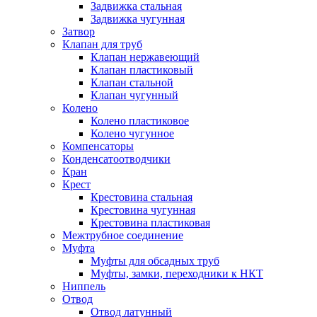
Задвижка стальная
Задвижка чугунная
Затвор
Клапан для труб
Клапан нержавеющий
Клапан пластиковый
Клапан стальной
Клапан чугунный
Колено
Колено пластиковое
Колено чугунное
Компенсаторы
Конденсатоотводчики
Кран
Крест
Крестовина стальная
Крестовина чугунная
Крестовина пластиковая
Межтрубное соединение
Муфта
Муфты для обсадных труб
Муфты, замки, переходники к НКТ
Ниппель
Отвод
Отвод латунный