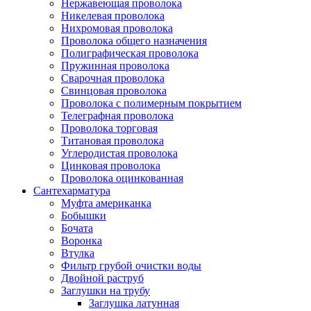
Нержавеющая проволока
Никелевая проволока
Нихромовая проволока
Проволока общего назначения
Полиграфическая проволока
Пружинная проволока
Сварочная проволока
Свинцовая проволока
Проволока с полимерным покрытием
Телеграфная проволока
Проволока торговая
Титановая проволока
Углеродистая проволока
Цинковая проволока
Проволока оцинкованная
Сантехарматура
Муфта американка
Бобышки
Бочата
Воронка
Втулка
Фильтр грубой очистки воды
Двойной раструб
Заглушки на трубу
Заглушка латунная