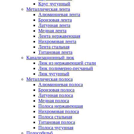
Круг чугунный
Металлическая лента
Алюминиевая лента
Бронзовая лента
Латунная лента
Медная лента
Лента нержавеющая
Нихромовая лента
Лента стальная
Титановая лента
Канализационный люк
Люк из нержавеющей стали
Люк полимерно-песчаный
Люк чугунный
Металлическая полоса
Алюминиевая полоса
Бронзовая полоса
Латунная полоса
Медная полоса
Полоса нержавеющая
Нихромовая полоса
Полоса стальная
Титановая полоса
Полоса чугунная
Полособульб