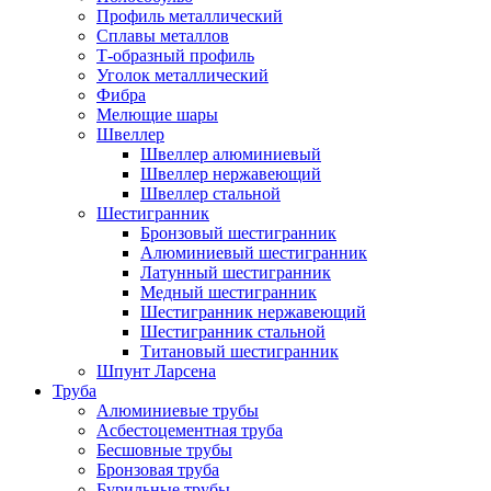
Профиль металлический
Сплавы металлов
Т-образный профиль
Уголок металлический
Фибра
Мелющие шары
Швеллер
Швеллер алюминиевый
Швеллер нержавеющий
Швеллер стальной
Шестигранник
Бронзовый шестигранник
Алюминиевый шестигранник
Латунный шестигранник
Медный шестигранник
Шестигранник нержавеющий
Шестигранник стальной
Титановый шестигранник
Шпунт Ларсена
Труба
Алюминиевые трубы
Асбестоцементная труба
Бесшовные трубы
Бронзовая труба
Бурильные трубы