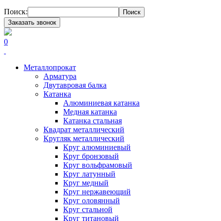
Поиск:
Поиск
Заказать звонок
0
Металлопрокат
Арматура
Двутавровая балка
Катанка
Алюминиевая катанка
Медная катанка
Катанка стальная
Квадрат металлический
Кругляк металлический
Круг алюминиевый
Круг бронзовый
Круг вольфрамовый
Круг латунный
Круг медный
Круг нержавеющий
Круг оловянный
Круг стальной
Круг титановый