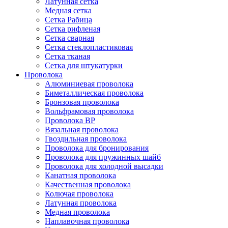
Латунная сетка
Медная сетка
Сетка Рабица
Сетка рифленая
Сетка сварная
Сетка стеклопластиковая
Сетка тканая
Сетка для штукатурки
Проволока
Алюминиевая проволока
Биметаллическая проволока
Бронзовая проволока
Вольфрамовая проволока
Проволока ВР
Вязальная проволока
Гвоздильная проволока
Проволока для бронирования
Проволока для пружинных шайб
Проволока для холодной высадки
Канатная проволока
Качественная проволока
Колючая проволока
Латунная проволока
Медная проволока
Наплавочная проволока