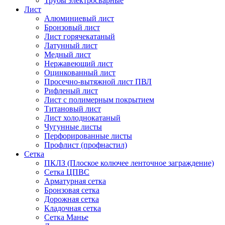
Трубы электросварные
Лист
Алюминиевый лист
Бронзовый лист
Лист горячекатаный
Латунный лист
Медный лист
Нержавеющий лист
Оцинкованный лист
Просечно-вытяжной лист ПВЛ
Рифленый лист
Лист с полимерным покрытием
Титановый лист
Лист холоднокатаный
Чугунные листы
Перфорированные листы
Профлист (профнастил)
Сетка
ПКЛЗ (Плоское колючее ленточное заграждение)
Сетка ЦПВС
Арматурная сетка
Бронзовая сетка
Дорожная сетка
Кладочная сетка
Сетка Манье