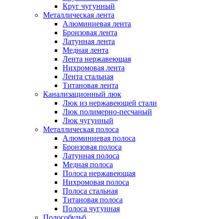
Круг чугунный
Металлическая лента
Алюминиевая лента
Бронзовая лента
Латунная лента
Медная лента
Лента нержавеющая
Нихромовая лента
Лента стальная
Титановая лента
Канализационный люк
Люк из нержавеющей стали
Люк полимерно-песчаный
Люк чугунный
Металлическая полоса
Алюминиевая полоса
Бронзовая полоса
Латунная полоса
Медная полоса
Полоса нержавеющая
Нихромовая полоса
Полоса стальная
Титановая полоса
Полоса чугунная
Полособульб