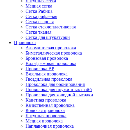
Латунная сетка
Медная сетка
Сетка Рабица
Сетка рифленая
Сетка сварная
Сетка стеклопластиковая
Сетка тканая
Сетка для штукатурки
Проволока
Алюминиевая проволока
Биметаллическая проволока
Бронзовая проволока
Вольфрамовая проволока
Проволока ВР
Вязальная проволока
Гвоздильная проволока
Проволока для бронирования
Проволока для пружинных шайб
Проволока для холодной высадки
Канатная проволока
Качественная проволока
Колючая проволока
Латунная проволока
Медная проволока
Наплавочная проволока