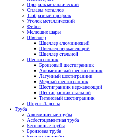
Профиль металлический
Сплавы металлов
Т-образный профиль
Уголок металлический
Фибра
Мелющие шары
Швеллер
Швеллер алюминиевый
Швеллер нержавеющий
Швеллер стальной
Шестигранник
Бронзовый шестигранник
Алюминиевый шестигранник
Латунный шестигранник
Медный шестигранник
Шестигранник нержавеющий
Шестигранник стальной
Титановый шестигранник
Шпунт Ларсена
Труба
Алюминиевые трубы
Асбестоцементная труба
Бесшовные трубы
Бронзовая труба
Бурильные трубы