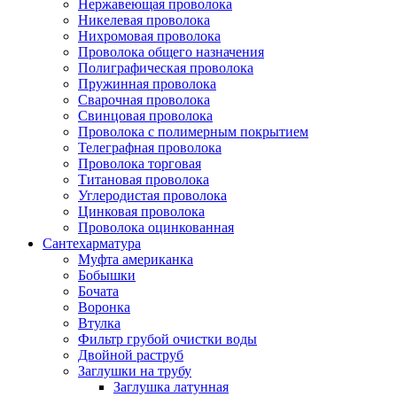
Нержавеющая проволока
Никелевая проволока
Нихромовая проволока
Проволока общего назначения
Полиграфическая проволока
Пружинная проволока
Сварочная проволока
Свинцовая проволока
Проволока с полимерным покрытием
Телеграфная проволока
Проволока торговая
Титановая проволока
Углеродистая проволока
Цинковая проволока
Проволока оцинкованная
Сантехарматура
Муфта американка
Бобышки
Бочата
Воронка
Втулка
Фильтр грубой очистки воды
Двойной раструб
Заглушки на трубу
Заглушка латунная