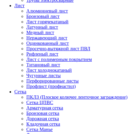
Трубы электросварные
Лист
Алюминиевый лист
Бронзовый лист
Лист горячекатаный
Латунный лист
Медный лист
Нержавеющий лист
Оцинкованный лист
Просечно-вытяжной лист ПВЛ
Рифленый лист
Лист с полимерным покрытием
Титановый лист
Лист холоднокатаный
Чугунные листы
Перфорированные листы
Профлист (профнастил)
Сетка
ПКЛЗ (Плоское колючее ленточное заграждение)
Сетка ЦПВС
Арматурная сетка
Бронзовая сетка
Дорожная сетка
Кладочная сетка
Сетка Манье