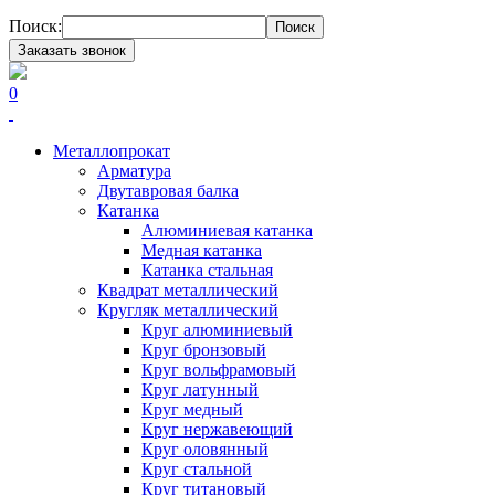
Поиск:
Поиск
Заказать звонок
0
Металлопрокат
Арматура
Двутавровая балка
Катанка
Алюминиевая катанка
Медная катанка
Катанка стальная
Квадрат металлический
Кругляк металлический
Круг алюминиевый
Круг бронзовый
Круг вольфрамовый
Круг латунный
Круг медный
Круг нержавеющий
Круг оловянный
Круг стальной
Круг титановый