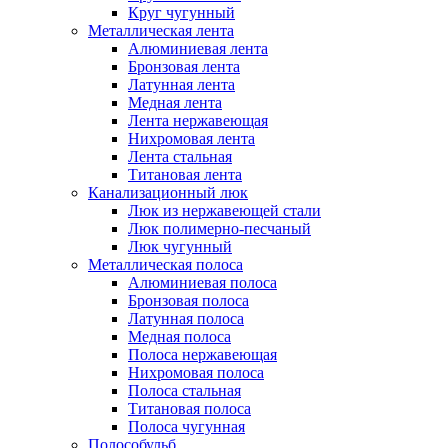
Круг чугунный
Металлическая лента
Алюминиевая лента
Бронзовая лента
Латунная лента
Медная лента
Лента нержавеющая
Нихромовая лента
Лента стальная
Титановая лента
Канализационный люк
Люк из нержавеющей стали
Люк полимерно-песчаный
Люк чугунный
Металлическая полоса
Алюминиевая полоса
Бронзовая полоса
Латунная полоса
Медная полоса
Полоса нержавеющая
Нихромовая полоса
Полоса стальная
Титановая полоса
Полоса чугунная
Полособульб