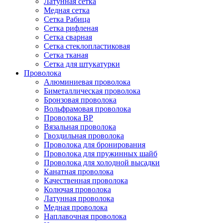
Латунная сетка
Медная сетка
Сетка Рабица
Сетка рифленая
Сетка сварная
Сетка стеклопластиковая
Сетка тканая
Сетка для штукатурки
Проволока
Алюминиевая проволока
Биметаллическая проволока
Бронзовая проволока
Вольфрамовая проволока
Проволока ВР
Вязальная проволока
Гвоздильная проволока
Проволока для бронирования
Проволока для пружинных шайб
Проволока для холодной высадки
Канатная проволока
Качественная проволока
Колючая проволока
Латунная проволока
Медная проволока
Наплавочная проволока