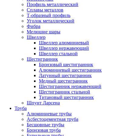
Профиль металлический
Сплавы металлов
Т-образный профиль
Уголок металлический
Фибра
Мелющие шары
Швеллер
Швеллер алюминиевый
Швеллер нержавеющий
Швеллер стальной
Шестигранник
Бронзовый шестигранник
Алюминиевый шестигранник
Латунный шестигранник
Медный шестигранник
Шестигранник нержавеющий
Шестигранник стальной
Титановый шестигранник
Шпунт Ларсена
Труба
Алюминиевые трубы
Асбестоцементная труба
Бесшовные трубы
Бронзовая труба
Бурильные трубы