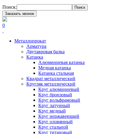
Поиск:
Поиск
Заказать звонок
0
Металлопрокат
Арматура
Двутавровая балка
Катанка
Алюминиевая катанка
Медная катанка
Катанка стальная
Квадрат металлический
Кругляк металлический
Круг алюминиевый
Круг бронзовый
Круг вольфрамовый
Круг латунный
Круг медный
Круг нержавеющий
Круг оловянный
Круг стальной
Круг титановый