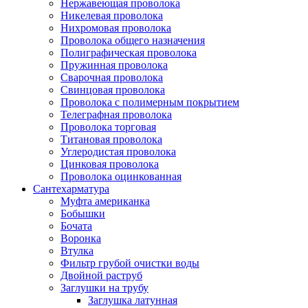
Нержавеющая проволока
Никелевая проволока
Нихромовая проволока
Проволока общего назначения
Полиграфическая проволока
Пружинная проволока
Сварочная проволока
Свинцовая проволока
Проволока с полимерным покрытием
Телеграфная проволока
Проволока торговая
Титановая проволока
Углеродистая проволока
Цинковая проволока
Проволока оцинкованная
Сантехарматура
Муфта американка
Бобышки
Бочата
Воронка
Втулка
Фильтр грубой очистки воды
Двойной раструб
Заглушки на трубу
Заглушка латунная