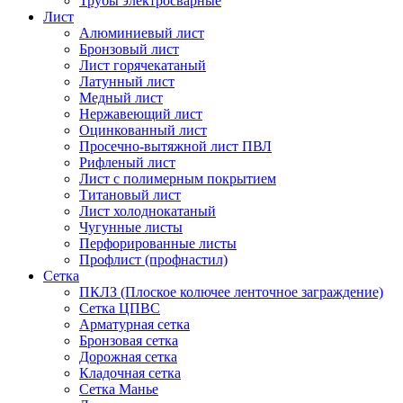
Трубы электросварные
Лист
Алюминиевый лист
Бронзовый лист
Лист горячекатаный
Латунный лист
Медный лист
Нержавеющий лист
Оцинкованный лист
Просечно-вытяжной лист ПВЛ
Рифленый лист
Лист с полимерным покрытием
Титановый лист
Лист холоднокатаный
Чугунные листы
Перфорированные листы
Профлист (профнастил)
Сетка
ПКЛЗ (Плоское колючее ленточное заграждение)
Сетка ЦПВС
Арматурная сетка
Бронзовая сетка
Дорожная сетка
Кладочная сетка
Сетка Манье