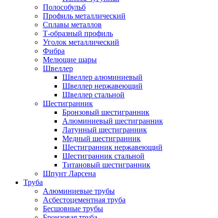
Полособульб
Профиль металлический
Сплавы металлов
Т-образный профиль
Уголок металлический
Фибра
Мелющие шары
Швеллер
Швеллер алюминиевый
Швеллер нержавеющий
Швеллер стальной
Шестигранник
Бронзовый шестигранник
Алюминиевый шестигранник
Латунный шестигранник
Медный шестигранник
Шестигранник нержавеющий
Шестигранник стальной
Титановый шестигранник
Шпунт Ларсена
Труба
Алюминиевые трубы
Асбестоцементная труба
Бесшовные трубы
Бронзовая труба