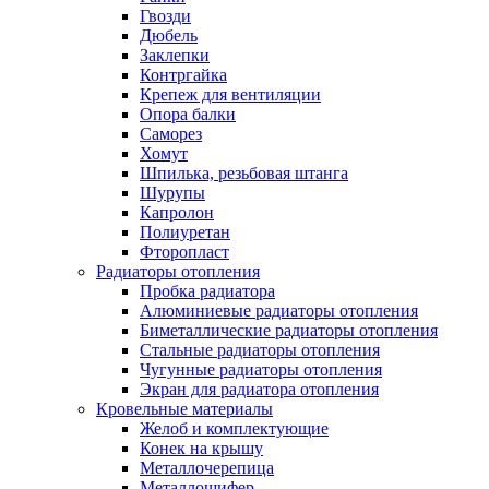
Гвозди
Дюбель
Заклепки
Контргайка
Крепеж для вентиляции
Опора балки
Саморез
Хомут
Шпилька, резьбовая штанга
Шурупы
Капролон
Полиуретан
Фторопласт
Радиаторы отопления
Пробка радиатора
Алюминиевые радиаторы отопления
Биметаллические радиаторы отопления
Стальные радиаторы отопления
Чугунные радиаторы отопления
Экран для радиатора отопления
Кровельные материалы
Желоб и комплектующие
Конек на крышу
Металлочерепица
Металлошифер