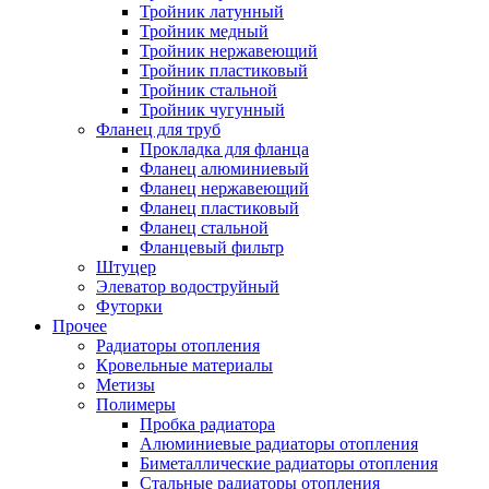
Тройник латунный
Тройник медный
Тройник нержавеющий
Тройник пластиковый
Тройник стальной
Тройник чугунный
Фланец для труб
Прокладка для фланца
Фланец алюминиевый
Фланец нержавеющий
Фланец пластиковый
Фланец стальной
Фланцевый фильтр
Штуцер
Элеватор водоструйный
Футорки
Прочее
Радиаторы отопления
Кровельные материалы
Метизы
Полимеры
Пробка радиатора
Алюминиевые радиаторы отопления
Биметаллические радиаторы отопления
Стальные радиаторы отопления