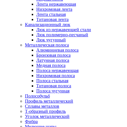
Лента нержавеющая
Нихромовая лента
Лента стальная
Титановая лента
Канализационный люк
Люк из нержавеющей стали
Люк полимерно-песчаный
Люк чугунный
Металлическая полоса
Алюминиевая полоса
Бронзовая полоса
Латунная полоса
Медная полоса
Полоса нержавеющая
Нихромовая полоса
Полоса стальная
Титановая полоса
Полоса чугунная
Полособульб
Профиль металлический
Сплавы металлов
Т-образный профиль
Уголок металлический
Фибра
Мелющие шары