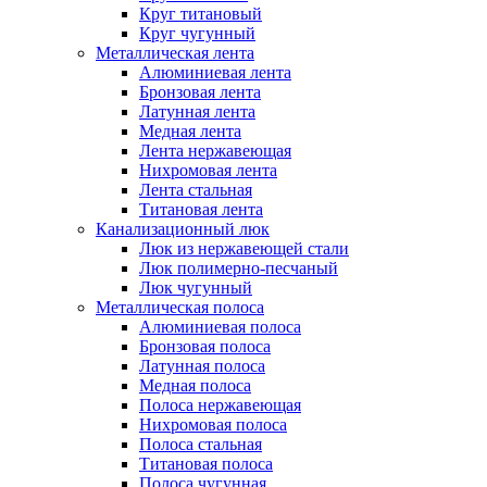
Круг титановый
Круг чугунный
Металлическая лента
Алюминиевая лента
Бронзовая лента
Латунная лента
Медная лента
Лента нержавеющая
Нихромовая лента
Лента стальная
Титановая лента
Канализационный люк
Люк из нержавеющей стали
Люк полимерно-песчаный
Люк чугунный
Металлическая полоса
Алюминиевая полоса
Бронзовая полоса
Латунная полоса
Медная полоса
Полоса нержавеющая
Нихромовая полоса
Полоса стальная
Титановая полоса
Полоса чугунная