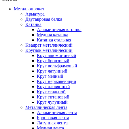
Металлопрокат
Арматура
Двутавровая балка
Катанка
Алюминиевая катанка
Медная катанка
Катанка стальная
Квадрат металлический
Кругляк металлический
Круг алюминиевый
Круг бронзовый
Круг вольфрамовый
Круг латунный
Круг медный
Круг нержавеющий
Круг оловянный
Круг стальной
Круг титановый
Круг чугунный
Металлическая лента
Алюминиевая лента
Бронзовая лента
Латунная лента
Медная лента