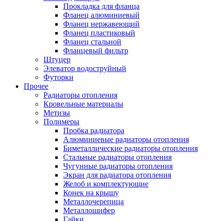
Прокладка для фланца
Фланец алюминиевый
Фланец нержавеющий
Фланец пластиковый
Фланец стальной
Фланцевый фильтр
Штуцер
Элеватор водоструйный
Футорки
Прочее
Радиаторы отопления
Кровельные материалы
Метизы
Полимеры
Пробка радиатора
Алюминиевые радиаторы отопления
Биметаллические радиаторы отопления
Стальные радиаторы отопления
Чугунные радиаторы отопления
Экран для радиатора отопления
Желоб и комплектующие
Конек на крышу
Металлочерепица
Металлошифер
Гайки