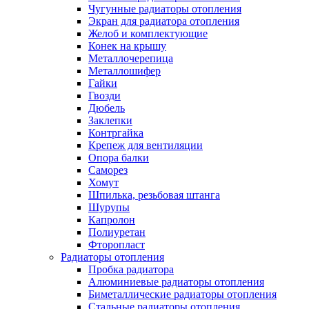
Чугунные радиаторы отопления
Экран для радиатора отопления
Желоб и комплектующие
Конек на крышу
Металлочерепица
Металлошифер
Гайки
Гвозди
Дюбель
Заклепки
Контргайка
Крепеж для вентиляции
Опора балки
Саморез
Хомут
Шпилька, резьбовая штанга
Шурупы
Капролон
Полиуретан
Фторопласт
Радиаторы отопления
Пробка радиатора
Алюминиевые радиаторы отопления
Биметаллические радиаторы отопления
Стальные радиаторы отопления