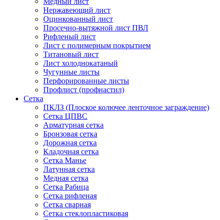
Медный лист
Нержавеющий лист
Оцинкованный лист
Просечно-вытяжной лист ПВЛ
Рифленый лист
Лист с полимерным покрытием
Титановый лист
Лист холоднокатаный
Чугунные листы
Перфорированные листы
Профлист (профнастил)
Сетка
ПКЛЗ (Плоское колючее ленточное заграждение)
Сетка ЦПВС
Арматурная сетка
Бронзовая сетка
Дорожная сетка
Кладочная сетка
Сетка Манье
Латунная сетка
Медная сетка
Сетка Рабица
Сетка рифленая
Сетка сварная
Сетка стеклопластиковая