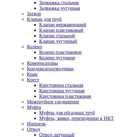
Задвижка стальная
Задвижка чугунная
Затвор
Клапан для труб
Клапан нержавеющий
Клапан пластиковый
Клапан стальной
Клапан чугунный
Колено
Колено пластиковое
Колено чугунное
Компенсаторы
Конденсатоотводчики
Кран
Крест
Крестовина стальная
Крестовина чугунная
Крестовина пластиковая
Межтрубное соединение
Муфта
Муфты для обсадных труб
Муфты, замки, переходники к НКТ
Ниппель
Отвод
Отвод латунный