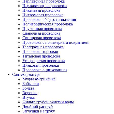
Наплавочная проволока
Нержавеющая проволока
Никелевая проволока
Нихромовая проволока
Проволока общего назначения
Полиграфическая проволока
Пружинная проволока
Сварочная проволока
Свинцовая проволока
Проволока с полимерным покрытием
Телеграфная проволока
Проволока торговая
Титановая проволока
Углеродистая проволока
Цинковая проволока
Проволока оцинкованная
Сантехарматура
Муфта американка
Бобышки
Бочата
Воронка
Втулка
Фильтр грубой очистки воды
Двойной раструб
Заглушки на трубу