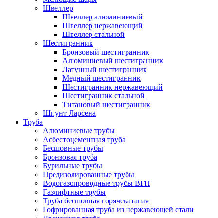
Швеллер
Швеллер алюминиевый
Швеллер нержавеющий
Швеллер стальной
Шестигранник
Бронзовый шестигранник
Алюминиевый шестигранник
Латунный шестигранник
Медный шестигранник
Шестигранник нержавеющий
Шестигранник стальной
Титановый шестигранник
Шпунт Ларсена
Труба
Алюминиевые трубы
Асбестоцементная труба
Бесшовные трубы
Бронзовая труба
Бурильные трубы
Предизолированные трубы
Водогазопроводные трубы ВГП
Газлифтные трубы
Труба бесшовная горячекатаная
Гофрированная труба из нержавеющей стали