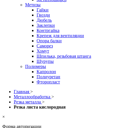
Метизы
Гайки
Гвозди
Дюбель
Заклепки
Контргайка
Крепеж для вентиляции
Опора балки
Саморез
Хомут
Шпилька, резьбовая штанга
Шурупы
Полимеры
Капролон
Полиуретан
Фторопласт
Главная
>
Металлообработка
>
Резка металла
>
Резка листа кислородная
×
Форма авторизации