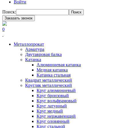
Войти
Поиск:
Поиск
Заказать звонок
0
Металлопрокат
Арматура
Двутавровая балка
Катанка
Алюминиевая катанка
Медная катанка
Катанка стальная
Квадрат металлический
Кругляк металлический
Круг алюминиевый
Круг бронзовый
Круг вольфрамовый
Круг латунный
Круг медный
Круг нержавеющий
Круг оловянный
Круг стальной