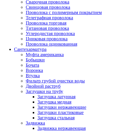
Сварочная проволока
Свинцовая проволока
Проволока с полимерным покрытием
Телеграфная проволока
Проволока торговая
Титановая проволока
Углеродистая проволока
Цинковая проволока
Проволока оцинкованная
Сантехарматура
Муфта американка
Бобышки
Бочата
Воронка
Втулка
Фильтр грубой очистки воды
Двойной раструб
Заглушки на трубу
Заглушка латунная
Заглушка медная
Заглушки нержавеющие
Заглушки пластиковые
Заглушка стальная
Задвижка
Задвижка нержавеющая