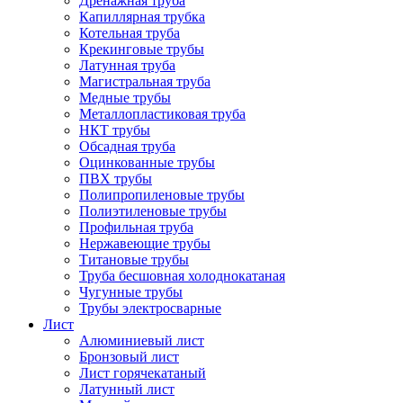
Дренажная труба
Капиллярная трубка
Котельная труба
Крекинговые трубы
Латунная труба
Магистральная труба
Медные трубы
Металлопластиковая труба
НКТ трубы
Обсадная труба
Оцинкованные трубы
ПВХ трубы
Полипропиленовые трубы
Полиэтиленовые трубы
Профильная труба
Нержавеющие трубы
Титановые трубы
Труба бесшовная холоднокатаная
Чугунные трубы
Трубы электросварные
Лист
Алюминиевый лист
Бронзовый лист
Лист горячекатаный
Латунный лист