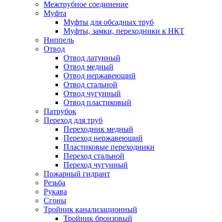
Межтрубное соединение
Муфта
Муфты для обсадных труб
Муфты, замки, переходники к НКТ
Ниппель
Отвод
Отвод латунный
Отвод медный
Отвод нержавеющий
Отвод стальной
Отвод чугунный
Отвод пластиковый
Патрубок
Переход для труб
Переходник медный
Переход нержавеющий
Пластиковые переходники
Переход стальной
Переход чугунный
Пожарный гидрант
Резьба
Рукава
Сгоны
Тройник канализационный
Тройник бронзовый