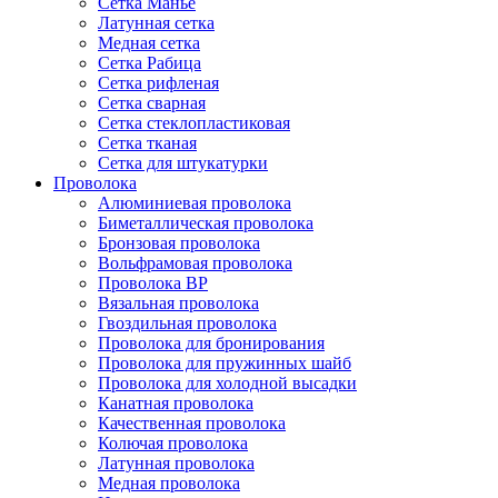
Сетка Манье
Латунная сетка
Медная сетка
Сетка Рабица
Сетка рифленая
Сетка сварная
Сетка стеклопластиковая
Сетка тканая
Сетка для штукатурки
Проволока
Алюминиевая проволока
Биметаллическая проволока
Бронзовая проволока
Вольфрамовая проволока
Проволока ВР
Вязальная проволока
Гвоздильная проволока
Проволока для бронирования
Проволока для пружинных шайб
Проволока для холодной высадки
Канатная проволока
Качественная проволока
Колючая проволока
Латунная проволока
Медная проволока