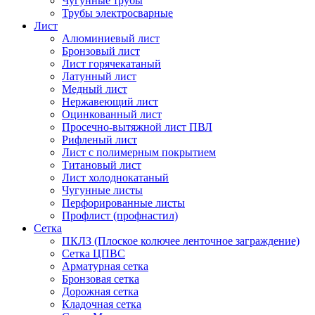
Чугунные трубы
Трубы электросварные
Лист
Алюминиевый лист
Бронзовый лист
Лист горячекатаный
Латунный лист
Медный лист
Нержавеющий лист
Оцинкованный лист
Просечно-вытяжной лист ПВЛ
Рифленый лист
Лист с полимерным покрытием
Титановый лист
Лист холоднокатаный
Чугунные листы
Перфорированные листы
Профлист (профнастил)
Сетка
ПКЛЗ (Плоское колючее ленточное заграждение)
Сетка ЦПВС
Арматурная сетка
Бронзовая сетка
Дорожная сетка
Кладочная сетка