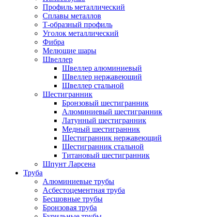
Профиль металлический
Сплавы металлов
Т-образный профиль
Уголок металлический
Фибра
Мелющие шары
Швеллер
Швеллер алюминиевый
Швеллер нержавеющий
Швеллер стальной
Шестигранник
Бронзовый шестигранник
Алюминиевый шестигранник
Латунный шестигранник
Медный шестигранник
Шестигранник нержавеющий
Шестигранник стальной
Титановый шестигранник
Шпунт Ларсена
Труба
Алюминиевые трубы
Асбестоцементная труба
Бесшовные трубы
Бронзовая труба
Бурильные трубы