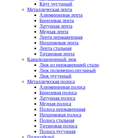
Круг чугунный
Металлическая лента
Алюминиевая лента
Бронзовая лента
Латунная лента
Медная лента
Лента нержавеющая
Нихромовая лента
Лента стальная
Титановая лента
Канализационный люк
Люк из нержавеющей стали
Люк полимерно-песчаный
Люк чугунный
Металлическая полоса
Алюминиевая полоса
Бронзовая полоса
Латунная полоса
Медная полоса
Полоса нержавеющая
Нихромовая полоса
Полоса стальная
Титановая полоса
Полоса чугунная
Полособульб