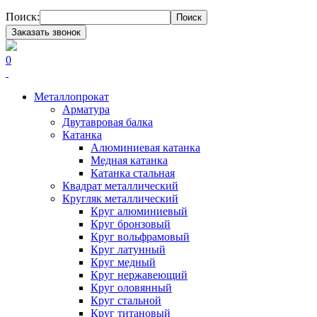
Поиск:
Поиск
Заказать звонок
0
Металлопрокат
Арматура
Двутавровая балка
Катанка
Алюминиевая катанка
Медная катанка
Катанка стальная
Квадрат металлический
Кругляк металлический
Круг алюминиевый
Круг бронзовый
Круг вольфрамовый
Круг латунный
Круг медный
Круг нержавеющий
Круг оловянный
Круг стальной
Круг титановый