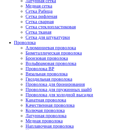
Латунная сетка
Медная сетка
Сетка Рабица
Сетка рифленая
Сетка сварная
Сетка стеклопластиковая
Сетка тканая
Сетка для штукатурки
Проволока
Алюминиевая проволока
Биметаллическая проволока
Бронзовая проволока
Вольфрамовая проволока
Проволока ВР
Вязальная проволока
Гвоздильная проволока
Проволока для бронирования
Проволока для пружинных шайб
Проволока для холодной высадки
Канатная проволока
Качественная проволока
Колючая проволока
Латунная проволока
Медная проволока
Наплавочная проволока