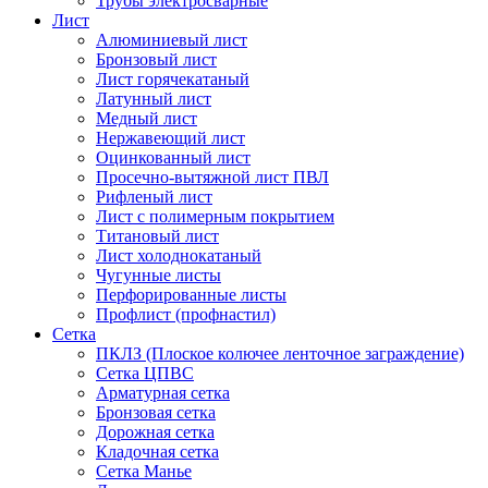
Трубы электросварные
Лист
Алюминиевый лист
Бронзовый лист
Лист горячекатаный
Латунный лист
Медный лист
Нержавеющий лист
Оцинкованный лист
Просечно-вытяжной лист ПВЛ
Рифленый лист
Лист с полимерным покрытием
Титановый лист
Лист холоднокатаный
Чугунные листы
Перфорированные листы
Профлист (профнастил)
Сетка
ПКЛЗ (Плоское колючее ленточное заграждение)
Сетка ЦПВС
Арматурная сетка
Бронзовая сетка
Дорожная сетка
Кладочная сетка
Сетка Манье