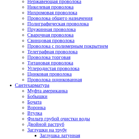
Нержавеющая проволока
Никелевая проволока
Нихромовая проволока
Проволока общего назначения
Полиграфическая проволока
Пружинная проволока
Сварочная проволока
Свинцовая проволока
Проволока с полимерным покрытием
Телеграфная проволока
Проволока торговая
Титановая проволока
Углеродистая проволока
Цинковая проволока
Проволока оцинкованная
Сантехарматура
Муфта американка
Бобышки
Бочата
Воронка
Втулка
Фильтр грубой очистки воды
Двойной раструб
Заглушки на трубу
Заглушка латунная