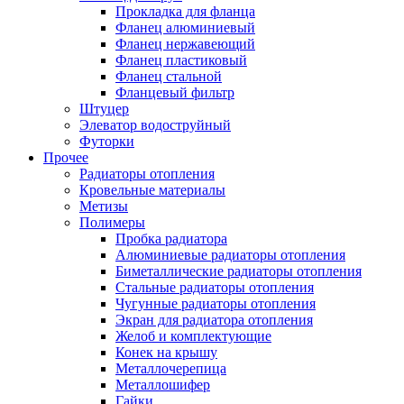
Прокладка для фланца
Фланец алюминиевый
Фланец нержавеющий
Фланец пластиковый
Фланец стальной
Фланцевый фильтр
Штуцер
Элеватор водоструйный
Футорки
Прочее
Радиаторы отопления
Кровельные материалы
Метизы
Полимеры
Пробка радиатора
Алюминиевые радиаторы отопления
Биметаллические радиаторы отопления
Стальные радиаторы отопления
Чугунные радиаторы отопления
Экран для радиатора отопления
Желоб и комплектующие
Конек на крышу
Металлочерепица
Металлошифер
Гайки