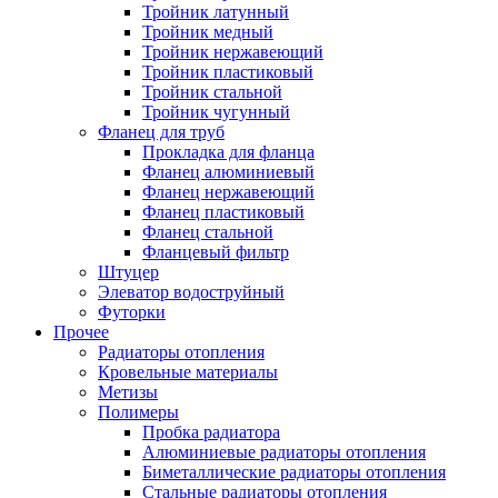
Тройник латунный
Тройник медный
Тройник нержавеющий
Тройник пластиковый
Тройник стальной
Тройник чугунный
Фланец для труб
Прокладка для фланца
Фланец алюминиевый
Фланец нержавеющий
Фланец пластиковый
Фланец стальной
Фланцевый фильтр
Штуцер
Элеватор водоструйный
Футорки
Прочее
Радиаторы отопления
Кровельные материалы
Метизы
Полимеры
Пробка радиатора
Алюминиевые радиаторы отопления
Биметаллические радиаторы отопления
Стальные радиаторы отопления