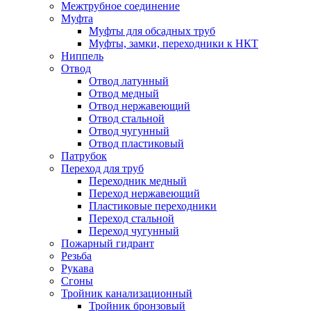
Межтрубное соединение
Муфта
Муфты для обсадных труб
Муфты, замки, переходники к НКТ
Ниппель
Отвод
Отвод латунный
Отвод медный
Отвод нержавеющий
Отвод стальной
Отвод чугунный
Отвод пластиковый
Патрубок
Переход для труб
Переходник медный
Переход нержавеющий
Пластиковые переходники
Переход стальной
Переход чугунный
Пожарный гидрант
Резьба
Рукава
Сгоны
Тройник канализационный
Тройник бронзовый