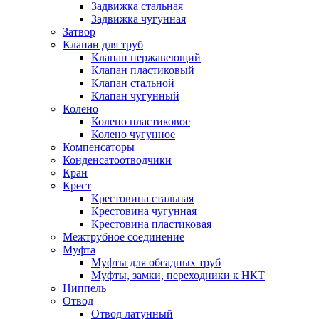
Задвижка стальная
Задвижка чугунная
Затвор
Клапан для труб
Клапан нержавеющий
Клапан пластиковый
Клапан стальной
Клапан чугунный
Колено
Колено пластиковое
Колено чугунное
Компенсаторы
Конденсатоотводчики
Кран
Крест
Крестовина стальная
Крестовина чугунная
Крестовина пластиковая
Межтрубное соединение
Муфта
Муфты для обсадных труб
Муфты, замки, переходники к НКТ
Ниппель
Отвод
Отвод латунный