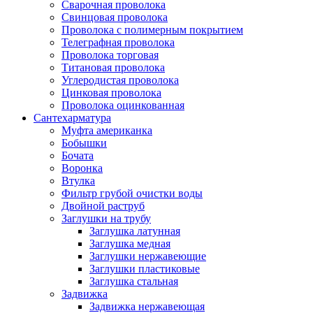
Сварочная проволока
Свинцовая проволока
Проволока с полимерным покрытием
Телеграфная проволока
Проволока торговая
Титановая проволока
Углеродистая проволока
Цинковая проволока
Проволока оцинкованная
Сантехарматура
Муфта американка
Бобышки
Бочата
Воронка
Втулка
Фильтр грубой очистки воды
Двойной раструб
Заглушки на трубу
Заглушка латунная
Заглушка медная
Заглушки нержавеющие
Заглушки пластиковые
Заглушка стальная
Задвижка
Задвижка нержавеющая