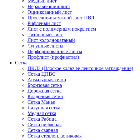
Медный лист
Нержавеющий лист
Оцинкованный лист
Просечно-вытяжной лист ПВЛ
Рифленый лист
Лист с полимерным покрытием
Титановый лист
Лист холоднокатаный
Чугунные листы
Перфорированные листы
Профлист (профнастил)
Сетка
ПКЛЗ (Плоское колючее ленточное заграждение)
Сетка ЦПВС
Арматурная сетка
Бронзовая сетка
Дорожная сетка
Кладочная сетка
Сетка Манье
Латунная сетка
Медная сетка
Сетка Рабица
Сетка рифленая
Сетка сварная
Сетка стеклопластиковая