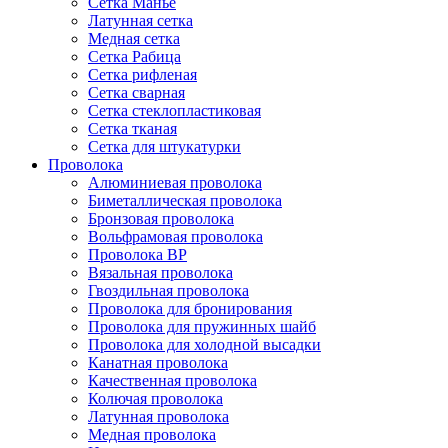
Сетка Манье
Латунная сетка
Медная сетка
Сетка Рабица
Сетка рифленая
Сетка сварная
Сетка стеклопластиковая
Сетка тканая
Сетка для штукатурки
Проволока
Алюминиевая проволока
Биметаллическая проволока
Бронзовая проволока
Вольфрамовая проволока
Проволока ВР
Вязальная проволока
Гвоздильная проволока
Проволока для бронирования
Проволока для пружинных шайб
Проволока для холодной высадки
Канатная проволока
Качественная проволока
Колючая проволока
Латунная проволока
Медная проволока