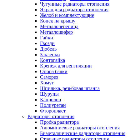
Чугунные радиаторы отопления
Экран для радиатора отопления
Желоб и комплектующие
Конек на крышу
Металлочерепица
Металлошифер
Гайки
Гвозди
Дюбель
Заклепки
Контргайка
Крепеж для вентиляции
Опора балки
Саморез
Хомут
Шпилька, резьбовая штанга
Шурупы
Капролон
Полиуретан
Фторопласт
Радиаторы отопления
Пробка радиатора
Алюминиевые радиаторы отопления
Биметаллические радиаторы отопления
Стальные радиаторы отопления