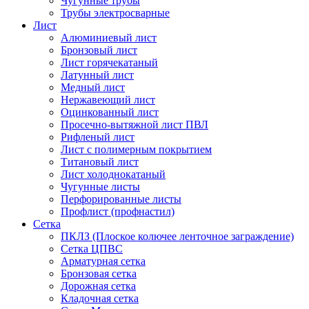
Чугунные трубы
Трубы электросварные
Лист
Алюминиевый лист
Бронзовый лист
Лист горячекатаный
Латунный лист
Медный лист
Нержавеющий лист
Оцинкованный лист
Просечно-вытяжной лист ПВЛ
Рифленый лист
Лист с полимерным покрытием
Титановый лист
Лист холоднокатаный
Чугунные листы
Перфорированные листы
Профлист (профнастил)
Сетка
ПКЛЗ (Плоское колючее ленточное заграждение)
Сетка ЦПВС
Арматурная сетка
Бронзовая сетка
Дорожная сетка
Кладочная сетка