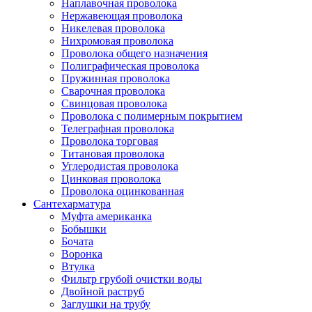
Наплавочная проволока
Нержавеющая проволока
Никелевая проволока
Нихромовая проволока
Проволока общего назначения
Полиграфическая проволока
Пружинная проволока
Сварочная проволока
Свинцовая проволока
Проволока с полимерным покрытием
Телеграфная проволока
Проволока торговая
Титановая проволока
Углеродистая проволока
Цинковая проволока
Проволока оцинкованная
Сантехарматура
Муфта американка
Бобышки
Бочата
Воронка
Втулка
Фильтр грубой очистки воды
Двойной раструб
Заглушки на трубу