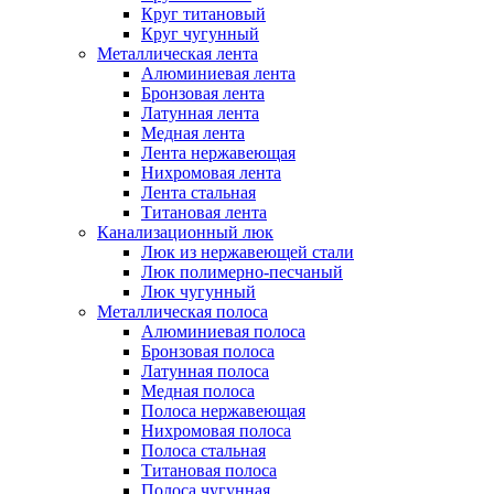
Круг титановый
Круг чугунный
Металлическая лента
Алюминиевая лента
Бронзовая лента
Латунная лента
Медная лента
Лента нержавеющая
Нихромовая лента
Лента стальная
Титановая лента
Канализационный люк
Люк из нержавеющей стали
Люк полимерно-песчаный
Люк чугунный
Металлическая полоса
Алюминиевая полоса
Бронзовая полоса
Латунная полоса
Медная полоса
Полоса нержавеющая
Нихромовая полоса
Полоса стальная
Титановая полоса
Полоса чугунная