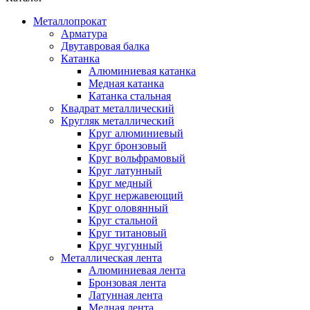
Металлопрокат
Арматура
Двутавровая балка
Катанка
Алюминиевая катанка
Медная катанка
Катанка стальная
Квадрат металлический
Кругляк металлический
Круг алюминиевый
Круг бронзовый
Круг вольфрамовый
Круг латунный
Круг медный
Круг нержавеющий
Круг оловянный
Круг стальной
Круг титановый
Круг чугунный
Металлическая лента
Алюминиевая лента
Бронзовая лента
Латунная лента
Медная лента