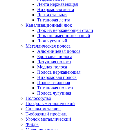
Лента нержавеющая
Нихромовая лента
Лента стальная
Титановая лента
Канализационный люк
Люк из нержавеющей стали
Люк полимерно-песчаный
Люк чугунный
Металлическая полоса
Алюминиевая полоса
Бронзовая полоса
Латунная полоса
Медная полоса
Полоса нержавеющая
Нихромовая полоса
Полоса стальная
Титановая полоса
Полоса чугунная
Полособульб
Профиль металлический
Сплавы металлов
Т-образный профиль
Уголок металлический
Фибра
Мелющие шары