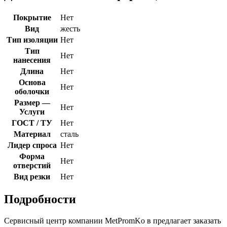
Покрытие
Нет
Вид
жесть
Тип изоляции
Нет
Тип
Нет
нанесения
Длина
Нет
Основа
Нет
оболочки
Размер —
Нет
Услуги
ГОСТ / ТУ
Нет
Материал
сталь
Лидер спроса
Нет
Форма
Нет
отверстий
Вид резки
Нет
Подробности
Сервисный центр компании MetPromKo в
предлагает заказать