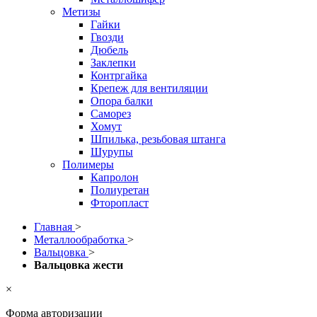
Метизы
Гайки
Гвозди
Дюбель
Заклепки
Контргайка
Крепеж для вентиляции
Опора балки
Саморез
Хомут
Шпилька, резьбовая штанга
Шурупы
Полимеры
Капролон
Полиуретан
Фторопласт
Главная
>
Металлообработка
>
Вальцовка
>
Вальцовка жести
×
Форма авторизации