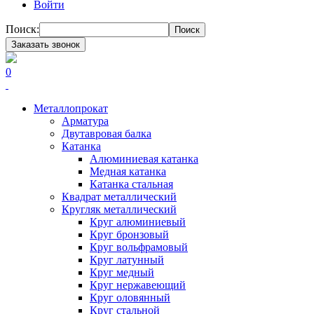
Войти
Поиск:
Поиск
Заказать звонок
0
Металлопрокат
Арматура
Двутавровая балка
Катанка
Алюминиевая катанка
Медная катанка
Катанка стальная
Квадрат металлический
Кругляк металлический
Круг алюминиевый
Круг бронзовый
Круг вольфрамовый
Круг латунный
Круг медный
Круг нержавеющий
Круг оловянный
Круг стальной