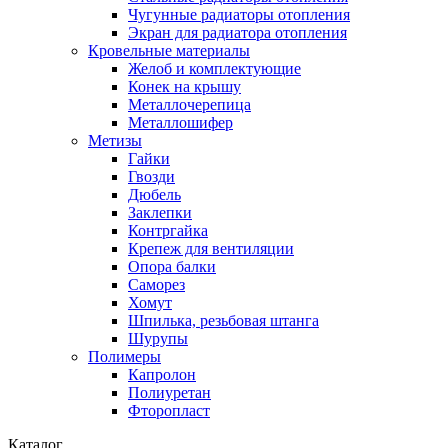
Чугунные радиаторы отопления
Экран для радиатора отопления
Кровельные материалы
Желоб и комплектующие
Конек на крышу
Металлочерепица
Металлошифер
Метизы
Гайки
Гвозди
Дюбель
Заклепки
Контргайка
Крепеж для вентиляции
Опора балки
Саморез
Хомут
Шпилька, резьбовая штанга
Шурупы
Полимеры
Капролон
Полиуретан
Фторопласт
Каталог