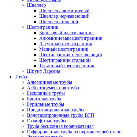
Швеллер
Швеллер алюминиевый
Швеллер нержавеющий
Швеллер стальной
Шестигранник
Бронзовый шестигранник
Алюминиевый шестигранник
Латунный шестигранник
Медный шестигранник
Шестигранник нержавеющий
Шестигранник стальной
Титановый шестигранник
Шпунт Ларсена
Труба
Алюминиевые трубы
Асбестоцементная труба
Бесшовные трубы
Бронзовая труба
Бурильные трубы
Предизолированные трубы
Водогазопроводные трубы ВГП
Газлифтные трубы
Труба бесшовная горячекатаная
Гофрированная труба из нержавеющей стали