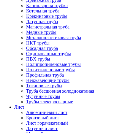
Дренажная труба
Капиллярная трубка
Котельная труба
Крекинговые трубы
Латунная труба
Магистральная труба
Медные трубы
Металлопластиковая труба
НКТ трубы
Обсадная труба
Оцинкованные трубы
ПВХ трубы
Полипропиленовые трубы
Полиэтиленовые трубы
Профильная труба
Нержавеющие трубы
Титановые трубы
Труба бесшовная холоднокатаная
Чугунные трубы
Трубы электросварные
Лист
Алюминиевый лист
Бронзовый лист
Лист горячекатаный
Латунный лист