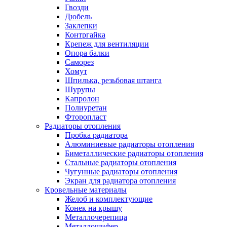
Гвозди
Дюбель
Заклепки
Контргайка
Крепеж для вентиляции
Опора балки
Саморез
Хомут
Шпилька, резьбовая штанга
Шурупы
Капролон
Полиуретан
Фторопласт
Радиаторы отопления
Пробка радиатора
Алюминиевые радиаторы отопления
Биметаллические радиаторы отопления
Стальные радиаторы отопления
Чугунные радиаторы отопления
Экран для радиатора отопления
Кровельные материалы
Желоб и комплектующие
Конек на крышу
Металлочерепица
Металлошифер