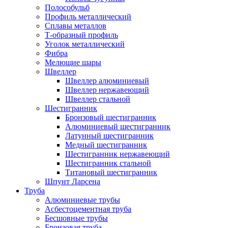
Полособульб
Профиль металлический
Сплавы металлов
Т-образный профиль
Уголок металлический
Фибра
Мелющие шары
Швеллер
Швеллер алюминиевый
Швеллер нержавеющий
Швеллер стальной
Шестигранник
Бронзовый шестигранник
Алюминиевый шестигранник
Латунный шестигранник
Медный шестигранник
Шестигранник нержавеющий
Шестигранник стальной
Титановый шестигранник
Шпунт Ларсена
Труба
Алюминиевые трубы
Асбестоцементная труба
Бесшовные трубы
Бронзовая труба