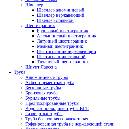
Швеллер
Швеллер алюминиевый
Швеллер нержавеющий
Швеллер стальной
Шестигранник
Бронзовый шестигранник
Алюминиевый шестигранник
Латунный шестигранник
Медный шестигранник
Шестигранник нержавеющий
Шестигранник стальной
Титановый шестигранник
Шпунт Ларсена
Труба
Алюминиевые трубы
Асбестоцементная труба
Бесшовные трубы
Бронзовая труба
Бурильные трубы
Предизолированные трубы
Водогазопроводные трубы ВГП
Газлифтные трубы
Труба бесшовная горячекатаная
Гофрированная труба из нержавеющей стали