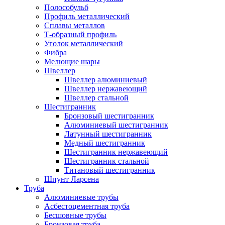
Полособульб
Профиль металлический
Сплавы металлов
Т-образный профиль
Уголок металлический
Фибра
Мелющие шары
Швеллер
Швеллер алюминиевый
Швеллер нержавеющий
Швеллер стальной
Шестигранник
Бронзовый шестигранник
Алюминиевый шестигранник
Латунный шестигранник
Медный шестигранник
Шестигранник нержавеющий
Шестигранник стальной
Титановый шестигранник
Шпунт Ларсена
Труба
Алюминиевые трубы
Асбестоцементная труба
Бесшовные трубы
Бронзовая труба