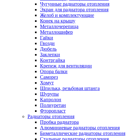
Чугунные радиаторы отопления
Экран для радиатора отопления
Желоб и комплектующие
Конек на крышу
Металлочерепица
Металлошифер
Гайки
Гвозди
Дюбель
Заклепки
Контргайка
Крепеж для вентиляции
Опора балки
Саморез
Хомут
Шпилька, резьбовая штанга
Шурупы
Капролон
Полиуретан
Фторопласт
Радиаторы отопления
Пробка радиатора
Алюминиевые радиаторы отопления
Биметаллические радиаторы отопления
Стальные радиаторы отопления