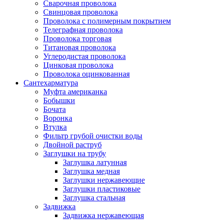
Сварочная проволока
Свинцовая проволока
Проволока с полимерным покрытием
Телеграфная проволока
Проволока торговая
Титановая проволока
Углеродистая проволока
Цинковая проволока
Проволока оцинкованная
Сантехарматура
Муфта американка
Бобышки
Бочата
Воронка
Втулка
Фильтр грубой очистки воды
Двойной раструб
Заглушки на трубу
Заглушка латунная
Заглушка медная
Заглушки нержавеющие
Заглушки пластиковые
Заглушка стальная
Задвижка
Задвижка нержавеющая