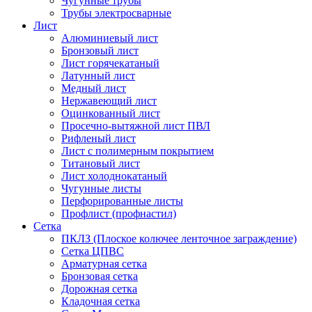
Чугунные трубы
Трубы электросварные
Лист
Алюминиевый лист
Бронзовый лист
Лист горячекатаный
Латунный лист
Медный лист
Нержавеющий лист
Оцинкованный лист
Просечно-вытяжной лист ПВЛ
Рифленый лист
Лист с полимерным покрытием
Титановый лист
Лист холоднокатаный
Чугунные листы
Перфорированные листы
Профлист (профнастил)
Сетка
ПКЛЗ (Плоское колючее ленточное заграждение)
Сетка ЦПВС
Арматурная сетка
Бронзовая сетка
Дорожная сетка
Кладочная сетка