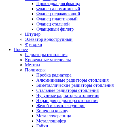
Прокладка для фланца
Фланец алюминиевый
Фланец нержавеющий
Фланец пластиковый
Фланец стальной
Фланцевый фильтр
Штуцер
Элеватор водоструйный
Футорки
Прочее
Радиаторы отопления
Кровельные материалы
Метизы
Полимеры
Пробка радиатора
Алюминиевые радиаторы отопления
Биметаллические радиаторы отопления
Стальные радиаторы отопления
Чугунные радиаторы отопления
Экран для радиатора отопления
Желоб и комплектующие
Конек на крышу
Металлочерепица
Металлошифер
Гайки