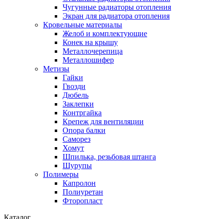
Чугунные радиаторы отопления
Экран для радиатора отопления
Кровельные материалы
Желоб и комплектующие
Конек на крышу
Металлочерепица
Металлошифер
Метизы
Гайки
Гвозди
Дюбель
Заклепки
Контргайка
Крепеж для вентиляции
Опора балки
Саморез
Хомут
Шпилька, резьбовая штанга
Шурупы
Полимеры
Капролон
Полиуретан
Фторопласт
Каталог