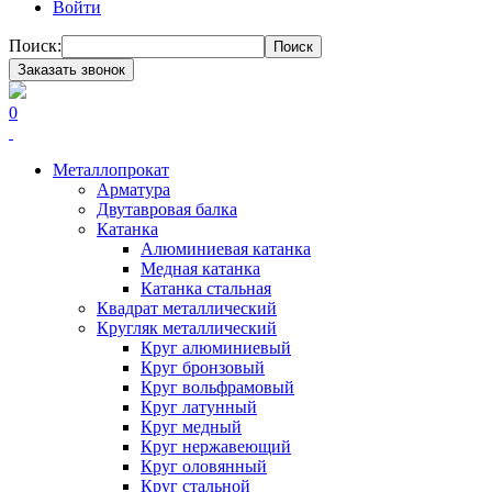
Войти
Поиск:
Поиск
Заказать звонок
0
Металлопрокат
Арматура
Двутавровая балка
Катанка
Алюминиевая катанка
Медная катанка
Катанка стальная
Квадрат металлический
Кругляк металлический
Круг алюминиевый
Круг бронзовый
Круг вольфрамовый
Круг латунный
Круг медный
Круг нержавеющий
Круг оловянный
Круг стальной