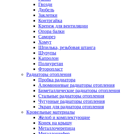
Гвозди
Дюбель
Заклепки
Контргайка
Крепеж для вентиляции
Опора балки
Саморез
Хомут
Шпилька, резьбовая штанга
Шурупы
Капролон
Полиуретан
Фторопласт
Радиаторы отопления
Пробка радиатора
Алюминиевые радиаторы отопления
Биметаллические радиаторы отопления
Стальные радиаторы отопления
Чугунные радиаторы отопления
Экран для радиатора отопления
Кровельные материалы
Желоб и комплектующие
Конек на крышу
Металлочерепица
Металлошифер