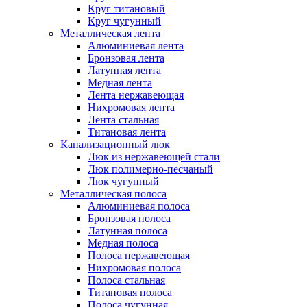
Круг титановый
Круг чугунный
Металлическая лента
Алюминиевая лента
Бронзовая лента
Латунная лента
Медная лента
Лента нержавеющая
Нихромовая лента
Лента стальная
Титановая лента
Канализационный люк
Люк из нержавеющей стали
Люк полимерно-песчаный
Люк чугунный
Металлическая полоса
Алюминиевая полоса
Бронзовая полоса
Латунная полоса
Медная полоса
Полоса нержавеющая
Нихромовая полоса
Полоса стальная
Титановая полоса
Полоса чугунная