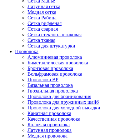
Сетка Манье
Латунная сетка
Медная сетка
Сетка Рабица
Сетка рифленая
Сетка сварная
Сетка стеклопластиковая
Сетка тканая
Сетка для штукатурки
Проволока
Алюминиевая проволока
Биметаллическая проволока
Бронзовая проволока
Вольфрамовая проволока
Проволока ВР
Вязальная проволока
Гвоздильная проволока
Проволока для бронирования
Проволока для пружинных шайб
Проволока для холодной высадки
Канатная проволока
Качественная проволока
Колючая проволока
Латунная проволока
Медная проволока