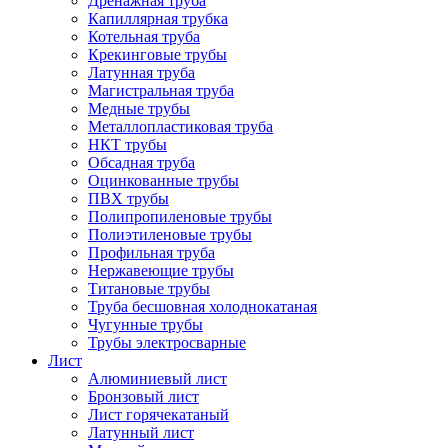
Дренажная труба
Капиллярная трубка
Котельная труба
Крекинговые трубы
Латунная труба
Магистральная труба
Медные трубы
Металлопластиковая труба
НКТ трубы
Обсадная труба
Оцинкованные трубы
ПВХ трубы
Полипропиленовые трубы
Полиэтиленовые трубы
Профильная труба
Нержавеющие трубы
Титановые трубы
Труба бесшовная холоднокатаная
Чугунные трубы
Трубы электросварные
Лист
Алюминиевый лист
Бронзовый лист
Лист горячекатаный
Латунный лист