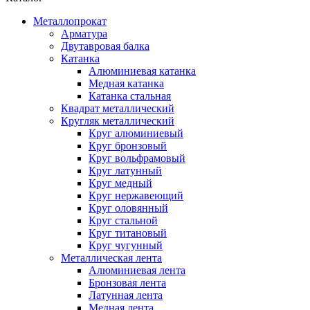
Металлопрокат
Арматура
Двутавровая балка
Катанка
Алюминиевая катанка
Медная катанка
Катанка стальная
Квадрат металлический
Кругляк металлический
Круг алюминиевый
Круг бронзовый
Круг вольфрамовый
Круг латунный
Круг медный
Круг нержавеющий
Круг оловянный
Круг стальной
Круг титановый
Круг чугунный
Металлическая лента
Алюминиевая лента
Бронзовая лента
Латунная лента
Медная лента