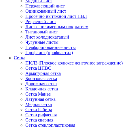
Медный лист
Нержавеющий лист
Оцинкованный лист
Просечно-вытяжной лист ПВЛ
Рифленый лист
Лист с полимерным покрытием
Титановый лист
Лист холоднокатаный
Чугунные листы
Перфорированные листы
Профлист (профнастил)
Сетка
ПКЛЗ (Плоское колючее ленточное заграждение)
Сетка ЦПВС
Арматурная сетка
Бронзовая сетка
Дорожная сетка
Кладочная сетка
Сетка Манье
Латунная сетка
Медная сетка
Сетка Рабица
Сетка рифленая
Сетка сварная
Сетка стеклопластиковая