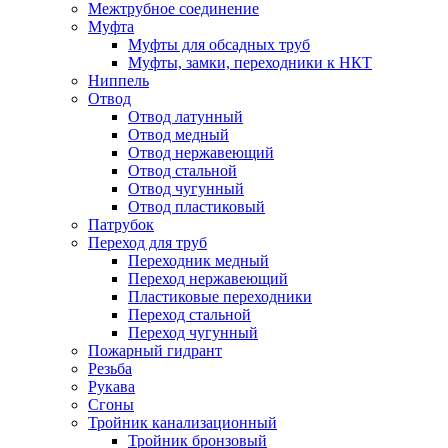
Межтрубное соединение
Муфта
Муфты для обсадных труб
Муфты, замки, переходники к НКТ
Ниппель
Отвод
Отвод латунный
Отвод медный
Отвод нержавеющий
Отвод стальной
Отвод чугунный
Отвод пластиковый
Патрубок
Переход для труб
Переходник медный
Переход нержавеющий
Пластиковые переходники
Переход стальной
Переход чугунный
Пожарный гидрант
Резьба
Рукава
Сгоны
Тройник канализационный
Тройник бронзовый