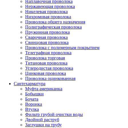
Наплавочная проволока
Нержавеющая проволока
Никелевая проволока
Нихромовая проволока
Проволока общего назначения
Полиграфическая проволока
Пружинная проволока
Сварочная проволока
Свинцовая проволока
Проволока с полимерным покрытием
Телеграфная проволока
Проволока торговая
Титановая проволока
Углеродистая проволока
Цинковая проволока
Проволока оцинкованная
Сантехарматура
Муфта американка
Бобышки
Бочата
Воронка
Втулка
Фильтр грубой очистки воды
Двойной раструб
Заглушки на трубу