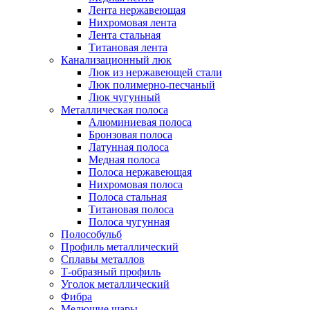
Лента нержавеющая
Нихромовая лента
Лента стальная
Титановая лента
Канализационный люк
Люк из нержавеющей стали
Люк полимерно-песчаный
Люк чугунный
Металлическая полоса
Алюминиевая полоса
Бронзовая полоса
Латунная полоса
Медная полоса
Полоса нержавеющая
Нихромовая полоса
Полоса стальная
Титановая полоса
Полоса чугунная
Полособульб
Профиль металлический
Сплавы металлов
Т-образный профиль
Уголок металлический
Фибра
Мелющие шары