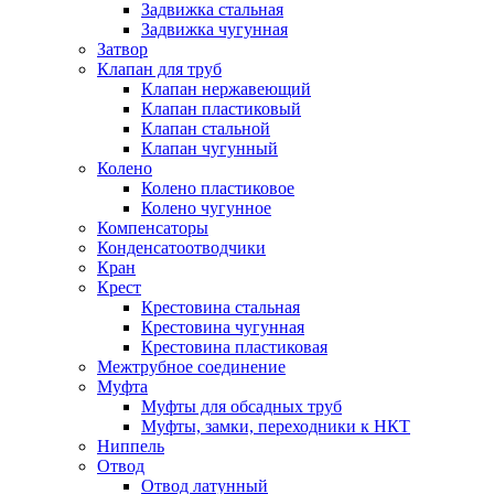
Задвижка стальная
Задвижка чугунная
Затвор
Клапан для труб
Клапан нержавеющий
Клапан пластиковый
Клапан стальной
Клапан чугунный
Колено
Колено пластиковое
Колено чугунное
Компенсаторы
Конденсатоотводчики
Кран
Крест
Крестовина стальная
Крестовина чугунная
Крестовина пластиковая
Межтрубное соединение
Муфта
Муфты для обсадных труб
Муфты, замки, переходники к НКТ
Ниппель
Отвод
Отвод латунный