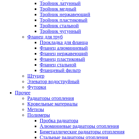
Тройник латунный
Тройник медный
Тройник нержавеющий
Тройник пластиковый
Тройник стальной
Тройник чугунный
Фланец для труб
Прокладка для фланца
Фланец алюминиевый
Фланец нержавеющий
Фланец пластиковый
Фланец стальной
Фланцевый фильтр
Штуцер
Элеватор водоструйный
Футорки
Прочее
Радиаторы отопления
Кровельные материалы
Метизы
Полимеры
Пробка радиатора
Алюминиевые радиаторы отопления
Биметаллические радиаторы отопления
Стальные радиаторы отопления