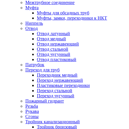
Межтрубное соединение
Муфта
Муфты для обсадных труб
Муфты, замки, переходники к НКТ
Ниппель
Отвод
Отвод латунный
Отвод медный
Отвод нержавеющий
Отвод стальной
Отвод чугунный
Отвод пластиковый
Патрубок
Переход для труб
Переходник медный
Переход нержавеющий
Пластиковые переходники
Переход стальной
Переход чугунный
Пожарный гидрант
Резьба
Рукава
Сгоны
Тройник канализационный
Тройник бронзовый