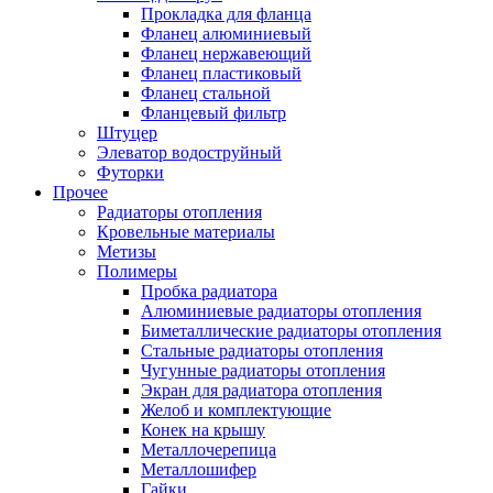
Прокладка для фланца
Фланец алюминиевый
Фланец нержавеющий
Фланец пластиковый
Фланец стальной
Фланцевый фильтр
Штуцер
Элеватор водоструйный
Футорки
Прочее
Радиаторы отопления
Кровельные материалы
Метизы
Полимеры
Пробка радиатора
Алюминиевые радиаторы отопления
Биметаллические радиаторы отопления
Стальные радиаторы отопления
Чугунные радиаторы отопления
Экран для радиатора отопления
Желоб и комплектующие
Конек на крышу
Металлочерепица
Металлошифер
Гайки