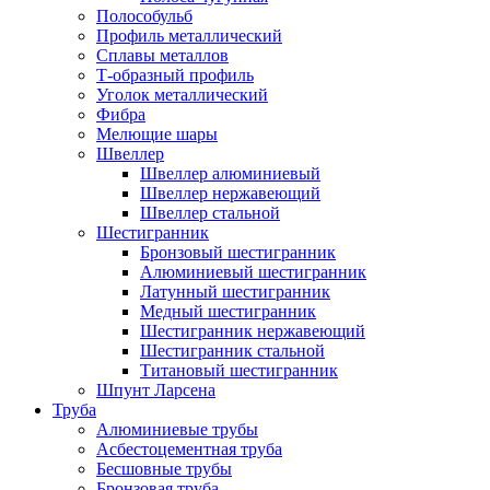
Полособульб
Профиль металлический
Сплавы металлов
Т-образный профиль
Уголок металлический
Фибра
Мелющие шары
Швеллер
Швеллер алюминиевый
Швеллер нержавеющий
Швеллер стальной
Шестигранник
Бронзовый шестигранник
Алюминиевый шестигранник
Латунный шестигранник
Медный шестигранник
Шестигранник нержавеющий
Шестигранник стальной
Титановый шестигранник
Шпунт Ларсена
Труба
Алюминиевые трубы
Асбестоцементная труба
Бесшовные трубы
Бронзовая труба