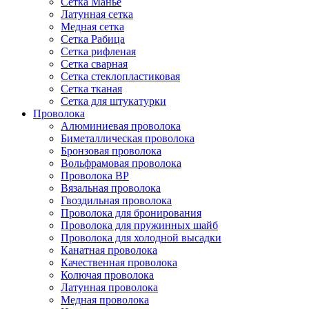
Сетка Манье
Латунная сетка
Медная сетка
Сетка Рабица
Сетка рифленая
Сетка сварная
Сетка стеклопластиковая
Сетка тканая
Сетка для штукатурки
Проволока
Алюминиевая проволока
Биметаллическая проволока
Бронзовая проволока
Вольфрамовая проволока
Проволока ВР
Вязальная проволока
Гвоздильная проволока
Проволока для бронирования
Проволока для пружинных шайб
Проволока для холодной высадки
Канатная проволока
Качественная проволока
Колючая проволока
Латунная проволока
Медная проволока