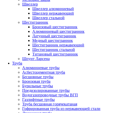
Швеллер
Швеллер алюминиевый
Швеллер нержавеющий
Швеллер стальной
Шестигранник
Бронзовый шестигранник
Алюминиевый шестигранник
Латунный шестигранник
Медный шестигранник
Шестигранник нержавеющий
Шестигранник стальной
Титановый шестигранник
Шпунт Ларсена
Труба
Алюминиевые трубы
Асбестоцементная труба
Бесшовные трубы
Бронзовая труба
Бурильные трубы
Предизолированные трубы
Водогазопроводные трубы ВГП
Газлифтные трубы
Труба бесшовная горячекатаная
Гофрированная труба из нержавеющей стали