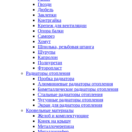
Гвозди
Дюбель
Заклепки
Контргайка
Крепеж для вентиляции
Опора балки
Саморез
Хомут
Шпилька, резьбовая штанга
Шурупы
Капролон
Полиуретан
Фторопласт
Радиаторы отопления
Пробка радиатора
Алюминиевые радиаторы отопления
Биметаллические радиаторы отопления
Стальные радиаторы отопления
Чугунные радиаторы отопления
Экран для радиатора отопления
Кровельные материалы
Желоб и комплектующие
Конек на крышу
Металлочерепица
Металлошифер