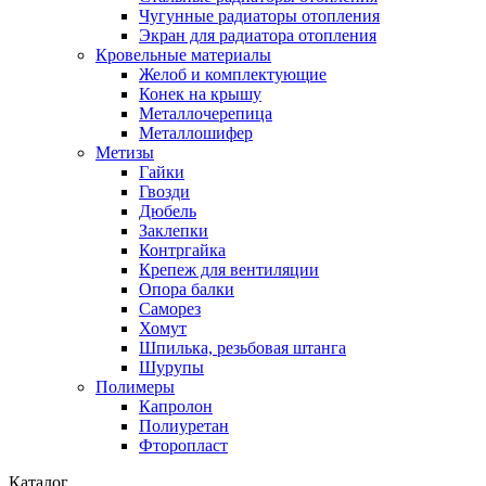
Чугунные радиаторы отопления
Экран для радиатора отопления
Кровельные материалы
Желоб и комплектующие
Конек на крышу
Металлочерепица
Металлошифер
Метизы
Гайки
Гвозди
Дюбель
Заклепки
Контргайка
Крепеж для вентиляции
Опора балки
Саморез
Хомут
Шпилька, резьбовая штанга
Шурупы
Полимеры
Капролон
Полиуретан
Фторопласт
Каталог