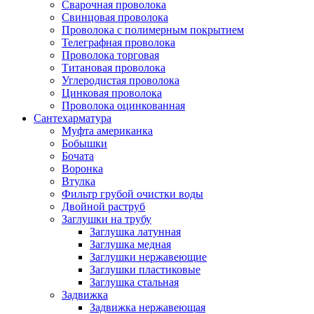
Сварочная проволока
Свинцовая проволока
Проволока с полимерным покрытием
Телеграфная проволока
Проволока торговая
Титановая проволока
Углеродистая проволока
Цинковая проволока
Проволока оцинкованная
Сантехарматура
Муфта американка
Бобышки
Бочата
Воронка
Втулка
Фильтр грубой очистки воды
Двойной раструб
Заглушки на трубу
Заглушка латунная
Заглушка медная
Заглушки нержавеющие
Заглушки пластиковые
Заглушка стальная
Задвижка
Задвижка нержавеющая