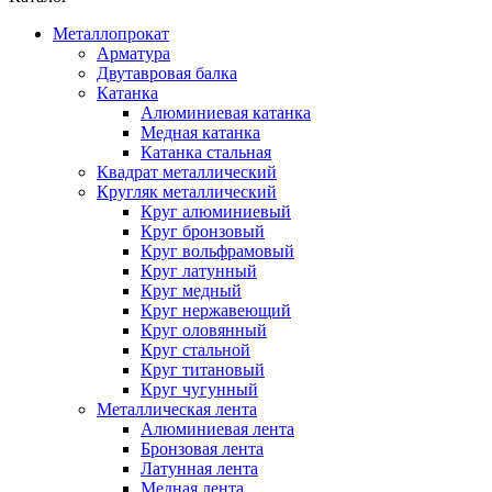
Металлопрокат
Арматура
Двутавровая балка
Катанка
Алюминиевая катанка
Медная катанка
Катанка стальная
Квадрат металлический
Кругляк металлический
Круг алюминиевый
Круг бронзовый
Круг вольфрамовый
Круг латунный
Круг медный
Круг нержавеющий
Круг оловянный
Круг стальной
Круг титановый
Круг чугунный
Металлическая лента
Алюминиевая лента
Бронзовая лента
Латунная лента
Медная лента