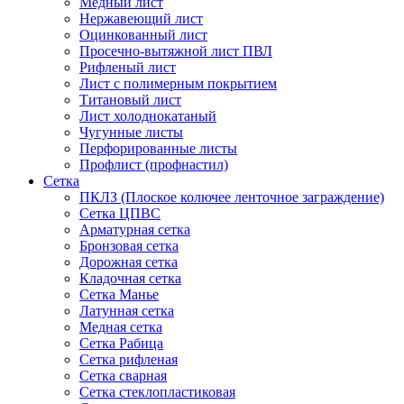
Медный лист
Нержавеющий лист
Оцинкованный лист
Просечно-вытяжной лист ПВЛ
Рифленый лист
Лист с полимерным покрытием
Титановый лист
Лист холоднокатаный
Чугунные листы
Перфорированные листы
Профлист (профнастил)
Сетка
ПКЛЗ (Плоское колючее ленточное заграждение)
Сетка ЦПВС
Арматурная сетка
Бронзовая сетка
Дорожная сетка
Кладочная сетка
Сетка Манье
Латунная сетка
Медная сетка
Сетка Рабица
Сетка рифленая
Сетка сварная
Сетка стеклопластиковая