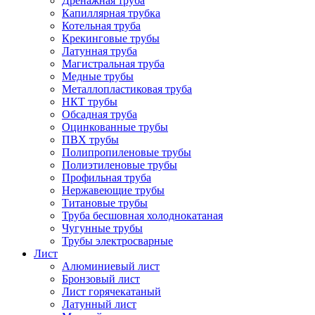
Дренажная труба
Капиллярная трубка
Котельная труба
Крекинговые трубы
Латунная труба
Магистральная труба
Медные трубы
Металлопластиковая труба
НКТ трубы
Обсадная труба
Оцинкованные трубы
ПВХ трубы
Полипропиленовые трубы
Полиэтиленовые трубы
Профильная труба
Нержавеющие трубы
Титановые трубы
Труба бесшовная холоднокатаная
Чугунные трубы
Трубы электросварные
Лист
Алюминиевый лист
Бронзовый лист
Лист горячекатаный
Латунный лист