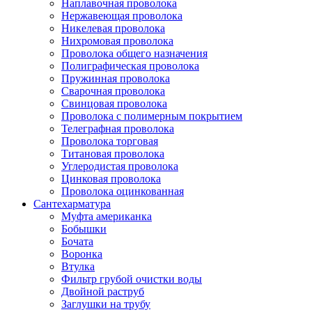
Наплавочная проволока
Нержавеющая проволока
Никелевая проволока
Нихромовая проволока
Проволока общего назначения
Полиграфическая проволока
Пружинная проволока
Сварочная проволока
Свинцовая проволока
Проволока с полимерным покрытием
Телеграфная проволока
Проволока торговая
Титановая проволока
Углеродистая проволока
Цинковая проволока
Проволока оцинкованная
Сантехарматура
Муфта американка
Бобышки
Бочата
Воронка
Втулка
Фильтр грубой очистки воды
Двойной раструб
Заглушки на трубу