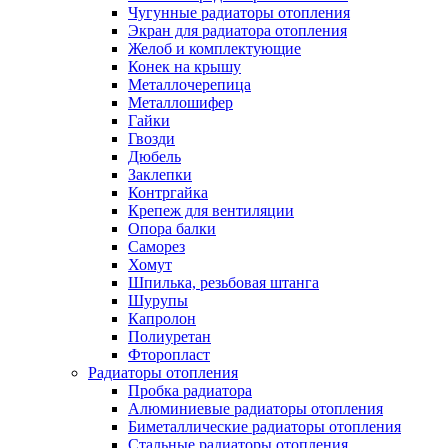
Чугунные радиаторы отопления
Экран для радиатора отопления
Желоб и комплектующие
Конек на крышу
Металлочерепица
Металлошифер
Гайки
Гвозди
Дюбель
Заклепки
Контргайка
Крепеж для вентиляции
Опора балки
Саморез
Хомут
Шпилька, резьбовая штанга
Шурупы
Капролон
Полиуретан
Фторопласт
Радиаторы отопления
Пробка радиатора
Алюминиевые радиаторы отопления
Биметаллические радиаторы отопления
Стальные радиаторы отопления