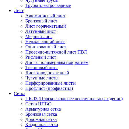
Чугунные трубы
Трубы электросварные
Лист
Алюминиевый лист
Бронзовый лист
Лист горячекатаный
Латунный лист
Медный лист
Нержавеющий лист
Оцинкованный лист
Просечно-вытяжной лист ПВЛ
Рифленый лист
Лист с полимерным покрытием
Титановый лист
Лист холоднокатаный
Чугунные листы
Перфорированные листы
Профлист (профнастил)
Сетка
ПКЛЗ (Плоское колючее ленточное заграждение)
Сетка ЦПВС
Арматурная сетка
Бронзовая сетка
Дорожная сетка
Кладочная сетка