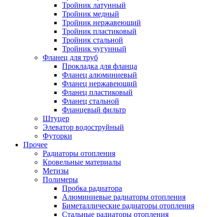
Тройник латунный
Тройник медный
Тройник нержавеющий
Тройник пластиковый
Тройник стальной
Тройник чугунный
Фланец для труб
Прокладка для фланца
Фланец алюминиевый
Фланец нержавеющий
Фланец пластиковый
Фланец стальной
Фланцевый фильтр
Штуцер
Элеватор водоструйный
Футорки
Прочее
Радиаторы отопления
Кровельные материалы
Метизы
Полимеры
Пробка радиатора
Алюминиевые радиаторы отопления
Биметаллические радиаторы отопления
Стальные радиаторы отопления