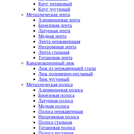
Круг титановый
Круг чугунный
Металлическая лента
Алюминиевая лента
Бронзовая лента
Латунная лента
Медная лента
Лента нержавеющая
Нихромовая лента
Лента стальная
Титановая лента
Канализационный люк
Люк из нержавеющей стали
Люк полимерно-песчаный
Люк чугунный
Металлическая полоса
Алюминиевая полоса
Бронзовая полоса
Латунная полоса
Медная полоса
Полоса нержавеющая
Нихромовая полоса
Полоса стальная
Титановая полоса
Полоса чугунная