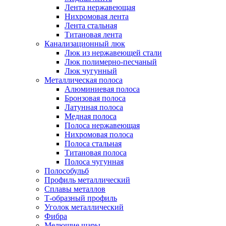
Лента нержавеющая
Нихромовая лента
Лента стальная
Титановая лента
Канализационный люк
Люк из нержавеющей стали
Люк полимерно-песчаный
Люк чугунный
Металлическая полоса
Алюминиевая полоса
Бронзовая полоса
Латунная полоса
Медная полоса
Полоса нержавеющая
Нихромовая полоса
Полоса стальная
Титановая полоса
Полоса чугунная
Полособульб
Профиль металлический
Сплавы металлов
Т-образный профиль
Уголок металлический
Фибра
Мелющие шары