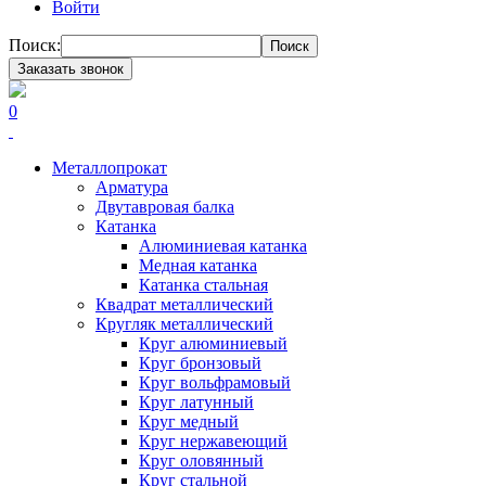
Войти
Поиск:
Поиск
Заказать звонок
0
Металлопрокат
Арматура
Двутавровая балка
Катанка
Алюминиевая катанка
Медная катанка
Катанка стальная
Квадрат металлический
Кругляк металлический
Круг алюминиевый
Круг бронзовый
Круг вольфрамовый
Круг латунный
Круг медный
Круг нержавеющий
Круг оловянный
Круг стальной