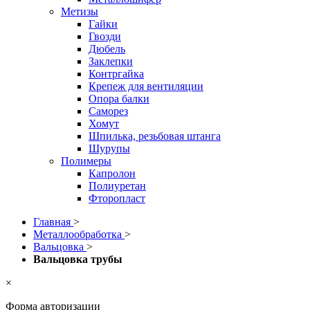
Метизы
Гайки
Гвозди
Дюбель
Заклепки
Контргайка
Крепеж для вентиляции
Опора балки
Саморез
Хомут
Шпилька, резьбовая штанга
Шурупы
Полимеры
Капролон
Полиуретан
Фторопласт
Главная
>
Металлообработка
>
Вальцовка
>
Вальцовка трубы
×
Форма авторизации