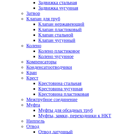
Задвижка стальная
Задвижка чугунная
Затвор
Клапан для труб
Клапан нержавеющий
Клапан пластиковый
Клапан стальной
Клапан чугунный
Колено
Колено пластиковое
Колено чугунное
Компенсаторы
Конденсатоотводчики
Кран
Крест
Крестовина стальная
Крестовина чугунная
Крестовина пластиковая
Межтрубное соединение
Муфта
Муфты для обсадных труб
Муфты, замки, переходники к НКТ
Ниппель
Отвод
Отвод латунный