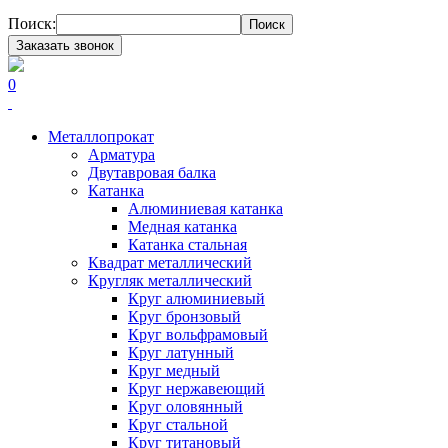
Поиск:
Поиск
Заказать звонок
0
Металлопрокат
Арматура
Двутавровая балка
Катанка
Алюминиевая катанка
Медная катанка
Катанка стальная
Квадрат металлический
Кругляк металлический
Круг алюминиевый
Круг бронзовый
Круг вольфрамовый
Круг латунный
Круг медный
Круг нержавеющий
Круг оловянный
Круг стальной
Круг титановый