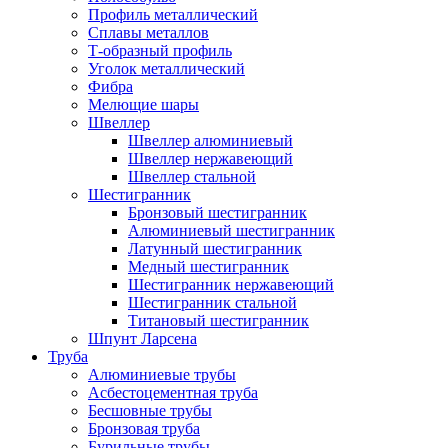
Профиль металлический
Сплавы металлов
Т-образный профиль
Уголок металлический
Фибра
Мелющие шары
Швеллер
Швеллер алюминиевый
Швеллер нержавеющий
Швеллер стальной
Шестигранник
Бронзовый шестигранник
Алюминиевый шестигранник
Латунный шестигранник
Медный шестигранник
Шестигранник нержавеющий
Шестигранник стальной
Титановый шестигранник
Шпунт Ларсена
Труба
Алюминиевые трубы
Асбестоцементная труба
Бесшовные трубы
Бронзовая труба
Бурильные трубы