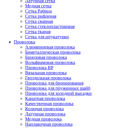
Латунная сетка
Медная сетка
Сетка Рабица
Сетка рифленая
Сетка сварная
Сетка стеклопластиковая
Сетка тканая
Сетка для штукатурки
Проволока
Алюминиевая проволока
Биметаллическая проволока
Бронзовая проволока
Вольфрамовая проволока
Проволока ВР
Вязальная проволока
Гвоздильная проволока
Проволока для бронирования
Проволока для пружинных шайб
Проволока для холодной высадки
Канатная проволока
Качественная проволока
Колючая проволока
Латунная проволока
Медная проволока
Наплавочная проволока