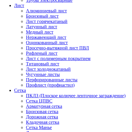
Трубы электросварные
Лист
Алюминиевый лист
Бронзовый лист
Лист горячекатаный
Латунный лист
Медный лист
Нержавеющий лист
Оцинкованный лист
Просечно-вытяжной лист ПВЛ
Рифленый лист
Лист с полимерным покрытием
Титановый лист
Лист холоднокатаный
Чугунные листы
Перфорированные листы
Профлист (профнастил)
Сетка
ПКЛЗ (Плоское колючее ленточное заграждение)
Сетка ЦПВС
Арматурная сетка
Бронзовая сетка
Дорожная сетка
Кладочная сетка
Сетка Манье