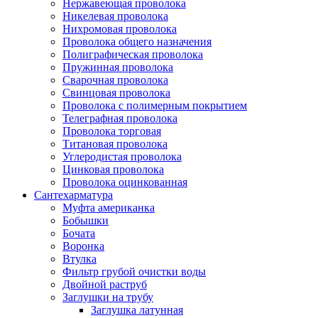
Нержавеющая проволока
Никелевая проволока
Нихромовая проволока
Проволока общего назначения
Полиграфическая проволока
Пружинная проволока
Сварочная проволока
Свинцовая проволока
Проволока с полимерным покрытием
Телеграфная проволока
Проволока торговая
Титановая проволока
Углеродистая проволока
Цинковая проволока
Проволока оцинкованная
Сантехарматура
Муфта американка
Бобышки
Бочата
Воронка
Втулка
Фильтр грубой очистки воды
Двойной раструб
Заглушки на трубу
Заглушка латунная