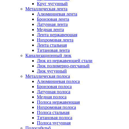
Круг чугунный
Металлическая лента
Алюминиевая лента
Бронзовая лента
Латунная лента
Медная лента
Лента нержавеющая
Нихромовая лента
Лента стальная
Титановая лента
Канализационный люк
Люк из нержавеющей стали
Люк полимерно-песчаный
Люк чугунный
Металлическая полоса
Алюминиевая полоса
Бронзовая полоса
Латунная полоса
Медная полоса
Полоса нержавеющая
Нихромовая полоса
Полоса стальная
Титановая полоса
Полоса чугунная
Полособульб