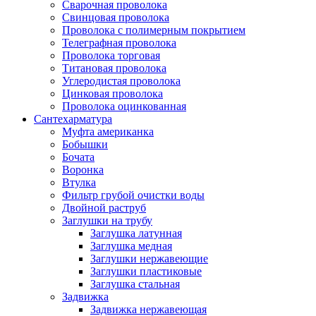
Сварочная проволока
Свинцовая проволока
Проволока с полимерным покрытием
Телеграфная проволока
Проволока торговая
Титановая проволока
Углеродистая проволока
Цинковая проволока
Проволока оцинкованная
Сантехарматура
Муфта американка
Бобышки
Бочата
Воронка
Втулка
Фильтр грубой очистки воды
Двойной раструб
Заглушки на трубу
Заглушка латунная
Заглушка медная
Заглушки нержавеющие
Заглушки пластиковые
Заглушка стальная
Задвижка
Задвижка нержавеющая