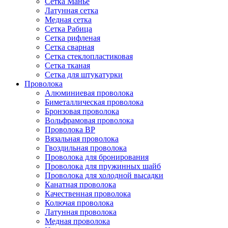
Сетка Манье
Латунная сетка
Медная сетка
Сетка Рабица
Сетка рифленая
Сетка сварная
Сетка стеклопластиковая
Сетка тканая
Сетка для штукатурки
Проволока
Алюминиевая проволока
Биметаллическая проволока
Бронзовая проволока
Вольфрамовая проволока
Проволока ВР
Вязальная проволока
Гвоздильная проволока
Проволока для бронирования
Проволока для пружинных шайб
Проволока для холодной высадки
Канатная проволока
Качественная проволока
Колючая проволока
Латунная проволока
Медная проволока