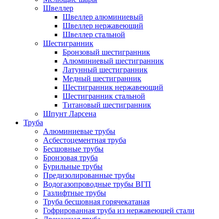
Швеллер
Швеллер алюминиевый
Швеллер нержавеющий
Швеллер стальной
Шестигранник
Бронзовый шестигранник
Алюминиевый шестигранник
Латунный шестигранник
Медный шестигранник
Шестигранник нержавеющий
Шестигранник стальной
Титановый шестигранник
Шпунт Ларсена
Труба
Алюминиевые трубы
Асбестоцементная труба
Бесшовные трубы
Бронзовая труба
Бурильные трубы
Предизолированные трубы
Водогазопроводные трубы ВГП
Газлифтные трубы
Труба бесшовная горячекатаная
Гофрированная труба из нержавеющей стали