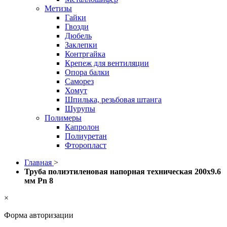
Метизы
Гайки
Гвозди
Дюбель
Заклепки
Контргайка
Крепеж для вентиляции
Опора балки
Саморез
Хомут
Шпилька, резьбовая штанга
Шурупы
Полимеры
Капролон
Полиуретан
Фторопласт
Главная
>
Труба полиэтиленовая напорная техническая 200х9.6
мм Pn 8
×
Форма авторизации