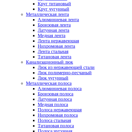
Круг титановый
Круг чугунный
Металлическая лента
Алюминиевая лента
Бронзовая лента
Латунная лента
Медная лента
Лента нержавеющая
Нихромовая лента
Лента стальная
Титановая лента
Канализационный люк
Люк из нержавеющей стали
Люк полимерно-песчаный
Люк чугунный
Металлическая полоса
Алюминиевая полоса
Бронзовая полоса
Латунная полоса
Медная полоса
Полоса нержавеющая
Нихромовая полоса
Полоса стальная
Титановая полоса
Полоса чугунная