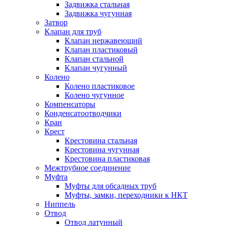
Задвижка стальная
Задвижка чугунная
Затвор
Клапан для труб
Клапан нержавеющий
Клапан пластиковый
Клапан стальной
Клапан чугунный
Колено
Колено пластиковое
Колено чугунное
Компенсаторы
Конденсатоотводчики
Кран
Крест
Крестовина стальная
Крестовина чугунная
Крестовина пластиковая
Межтрубное соединение
Муфта
Муфты для обсадных труб
Муфты, замки, переходники к НКТ
Ниппель
Отвод
Отвод латунный