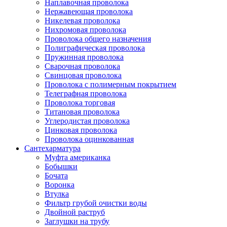
Наплавочная проволока
Нержавеющая проволока
Никелевая проволока
Нихромовая проволока
Проволока общего назначения
Полиграфическая проволока
Пружинная проволока
Сварочная проволока
Свинцовая проволока
Проволока с полимерным покрытием
Телеграфная проволока
Проволока торговая
Титановая проволока
Углеродистая проволока
Цинковая проволока
Проволока оцинкованная
Сантехарматура
Муфта американка
Бобышки
Бочата
Воронка
Втулка
Фильтр грубой очистки воды
Двойной раструб
Заглушки на трубу