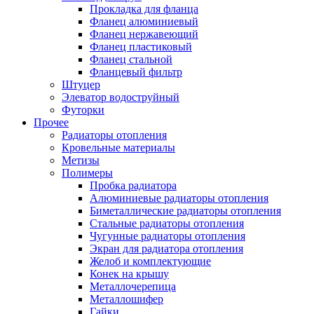
Прокладка для фланца
Фланец алюминиевый
Фланец нержавеющий
Фланец пластиковый
Фланец стальной
Фланцевый фильтр
Штуцер
Элеватор водоструйный
Футорки
Прочее
Радиаторы отопления
Кровельные материалы
Метизы
Полимеры
Пробка радиатора
Алюминиевые радиаторы отопления
Биметаллические радиаторы отопления
Стальные радиаторы отопления
Чугунные радиаторы отопления
Экран для радиатора отопления
Желоб и комплектующие
Конек на крышу
Металлочерепица
Металлошифер
Гайки