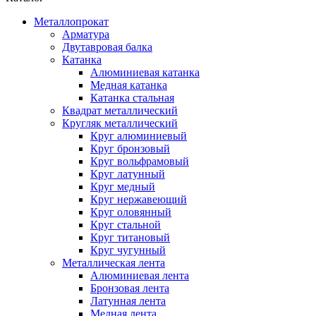
Металлопрокат
Арматура
Двутавровая балка
Катанка
Алюминиевая катанка
Медная катанка
Катанка стальная
Квадрат металлический
Кругляк металлический
Круг алюминиевый
Круг бронзовый
Круг вольфрамовый
Круг латунный
Круг медный
Круг нержавеющий
Круг оловянный
Круг стальной
Круг титановый
Круг чугунный
Металлическая лента
Алюминиевая лента
Бронзовая лента
Латунная лента
Медная лента