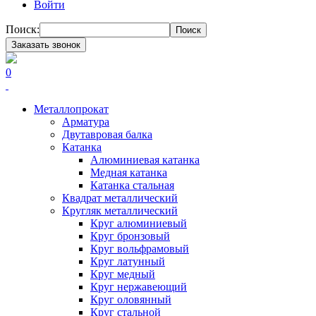
Войти
Поиск:
Поиск
Заказать звонок
0
Металлопрокат
Арматура
Двутавровая балка
Катанка
Алюминиевая катанка
Медная катанка
Катанка стальная
Квадрат металлический
Кругляк металлический
Круг алюминиевый
Круг бронзовый
Круг вольфрамовый
Круг латунный
Круг медный
Круг нержавеющий
Круг оловянный
Круг стальной