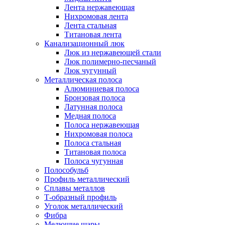
Лента нержавеющая
Нихромовая лента
Лента стальная
Титановая лента
Канализационный люк
Люк из нержавеющей стали
Люк полимерно-песчаный
Люк чугунный
Металлическая полоса
Алюминиевая полоса
Бронзовая полоса
Латунная полоса
Медная полоса
Полоса нержавеющая
Нихромовая полоса
Полоса стальная
Титановая полоса
Полоса чугунная
Полособульб
Профиль металлический
Сплавы металлов
Т-образный профиль
Уголок металлический
Фибра
Мелющие шары