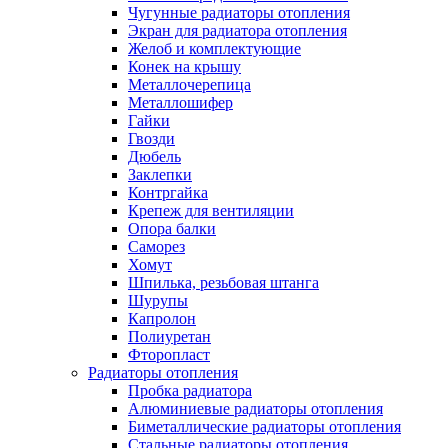
Чугунные радиаторы отопления
Экран для радиатора отопления
Желоб и комплектующие
Конек на крышу
Металлочерепица
Металлошифер
Гайки
Гвозди
Дюбель
Заклепки
Контргайка
Крепеж для вентиляции
Опора балки
Саморез
Хомут
Шпилька, резьбовая штанга
Шурупы
Капролон
Полиуретан
Фторопласт
Радиаторы отопления
Пробка радиатора
Алюминиевые радиаторы отопления
Биметаллические радиаторы отопления
Стальные радиаторы отопления