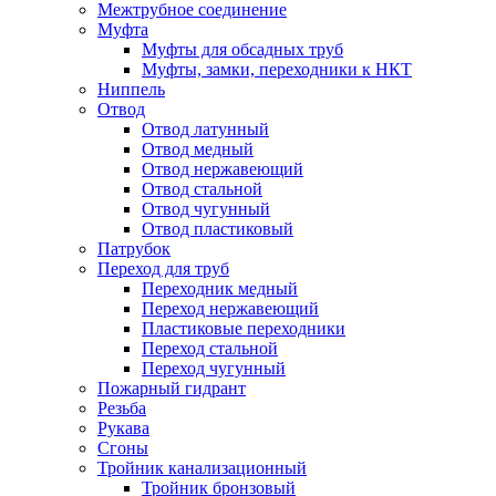
Межтрубное соединение
Муфта
Муфты для обсадных труб
Муфты, замки, переходники к НКТ
Ниппель
Отвод
Отвод латунный
Отвод медный
Отвод нержавеющий
Отвод стальной
Отвод чугунный
Отвод пластиковый
Патрубок
Переход для труб
Переходник медный
Переход нержавеющий
Пластиковые переходники
Переход стальной
Переход чугунный
Пожарный гидрант
Резьба
Рукава
Сгоны
Тройник канализационный
Тройник бронзовый