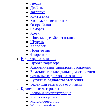
Гвозди
Дюбель
Заклепки
Контргайка
Крепеж для вентиляции
Опора балки
Саморез
Хомут
Шпилька, резьбовая штанга
Шурупы
Капролон
Полиуретан
Фторопласт
Радиаторы отопления
Пробка радиатора
Алюминиевые радиаторы отопления
Биметаллические радиаторы отопления
Стальные радиаторы отопления
Чугунные радиаторы отопления
Экран для радиатора отопления
Кровельные материалы
Желоб и комплектующие
Конек на крышу
Металлочерепица
Металлошифер