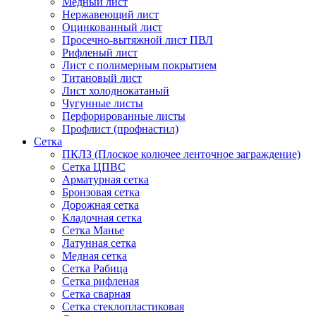
Медный лист
Нержавеющий лист
Оцинкованный лист
Просечно-вытяжной лист ПВЛ
Рифленый лист
Лист с полимерным покрытием
Титановый лист
Лист холоднокатаный
Чугунные листы
Перфорированные листы
Профлист (профнастил)
Сетка
ПКЛЗ (Плоское колючее ленточное заграждение)
Сетка ЦПВС
Арматурная сетка
Бронзовая сетка
Дорожная сетка
Кладочная сетка
Сетка Манье
Латунная сетка
Медная сетка
Сетка Рабица
Сетка рифленая
Сетка сварная
Сетка стеклопластиковая