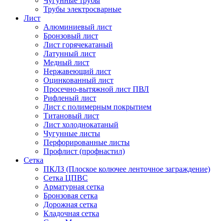
Чугунные трубы
Трубы электросварные
Лист
Алюминиевый лист
Бронзовый лист
Лист горячекатаный
Латунный лист
Медный лист
Нержавеющий лист
Оцинкованный лист
Просечно-вытяжной лист ПВЛ
Рифленый лист
Лист с полимерным покрытием
Титановый лист
Лист холоднокатаный
Чугунные листы
Перфорированные листы
Профлист (профнастил)
Сетка
ПКЛЗ (Плоское колючее ленточное заграждение)
Сетка ЦПВС
Арматурная сетка
Бронзовая сетка
Дорожная сетка
Кладочная сетка