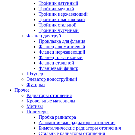
Тройник латунный
Тройник медный
Тройник нержавеющий
Тройник пластиковый
Тройник стальной
Тройник чугунный
Фланец для труб
Прокладка для фланца
Фланец алюминиевый
Фланец нержавеющий
Фланец пластиковый
Фланец стальной
Фланцевый фильтр
Штуцер
Элеватор водоструйный
Футорки
Прочее
Радиаторы отопления
Кровельные материалы
Метизы
Полимеры
Пробка радиатора
Алюминиевые радиаторы отопления
Биметаллические радиаторы отопления
Стальные радиаторы отопления