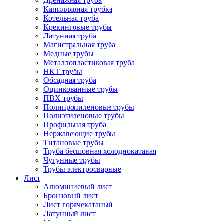
Дренажная труба
Капиллярная трубка
Котельная труба
Крекинговые трубы
Латунная труба
Магистральная труба
Медные трубы
Металлопластиковая труба
НКТ трубы
Обсадная труба
Оцинкованные трубы
ПВХ трубы
Полипропиленовые трубы
Полиэтиленовые трубы
Профильная труба
Нержавеющие трубы
Титановые трубы
Труба бесшовная холоднокатаная
Чугунные трубы
Трубы электросварные
Лист
Алюминиевый лист
Бронзовый лист
Лист горячекатаный
Латунный лист