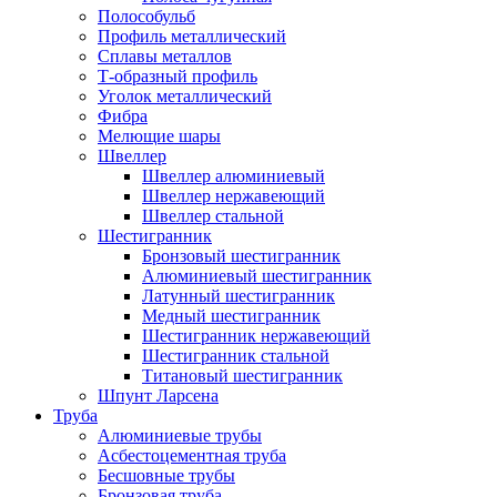
Полособульб
Профиль металлический
Сплавы металлов
Т-образный профиль
Уголок металлический
Фибра
Мелющие шары
Швеллер
Швеллер алюминиевый
Швеллер нержавеющий
Швеллер стальной
Шестигранник
Бронзовый шестигранник
Алюминиевый шестигранник
Латунный шестигранник
Медный шестигранник
Шестигранник нержавеющий
Шестигранник стальной
Титановый шестигранник
Шпунт Ларсена
Труба
Алюминиевые трубы
Асбестоцементная труба
Бесшовные трубы
Бронзовая труба