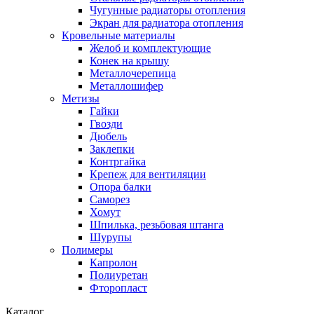
Чугунные радиаторы отопления
Экран для радиатора отопления
Кровельные материалы
Желоб и комплектующие
Конек на крышу
Металлочерепица
Металлошифер
Метизы
Гайки
Гвозди
Дюбель
Заклепки
Контргайка
Крепеж для вентиляции
Опора балки
Саморез
Хомут
Шпилька, резьбовая штанга
Шурупы
Полимеры
Капролон
Полиуретан
Фторопласт
Каталог