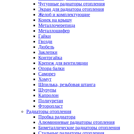
Чугунные радиаторы отопления
Экран для радиатора отопления
Желоб и комплектующие
Конек на крышу
Металлочерепица
Металлошифер
Гайки
Гвозди
Дюбель
Заклепки
Контргайка
Крепеж для вентиляции
Опора балки
Саморез
Хомут
Шпилька, резьбовая штанга
Шурупы
Капролон
Полиуретан
Фторопласт
Радиаторы отопления
Пробка радиатора
Алюминиевые радиаторы отопления
Биметаллические радиаторы отопления
Стальные радиаторы отопления