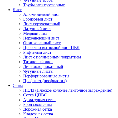
Чугунные трубы
Трубы электросварные
Лист
Алюминиевый лист
Бронзовый лист
Лист горячекатаный
Латунный лист
Медный лист
Нержавеющий лист
Оцинкованный лист
Просечно-вытяжной лист ПВЛ
Рифленый лист
Лист с полимерным покрытием
Титановый лист
Лист холоднокатаный
Чугунные листы
Перфорированные листы
Профлист (профнастил)
Сетка
ПКЛЗ (Плоское колючее ленточное заграждение)
Сетка ЦПВС
Арматурная сетка
Бронзовая сетка
Дорожная сетка
Кладочная сетка