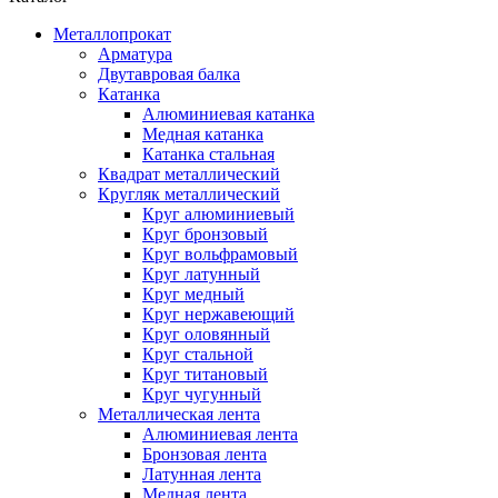
Металлопрокат
Арматура
Двутавровая балка
Катанка
Алюминиевая катанка
Медная катанка
Катанка стальная
Квадрат металлический
Кругляк металлический
Круг алюминиевый
Круг бронзовый
Круг вольфрамовый
Круг латунный
Круг медный
Круг нержавеющий
Круг оловянный
Круг стальной
Круг титановый
Круг чугунный
Металлическая лента
Алюминиевая лента
Бронзовая лента
Латунная лента
Медная лента