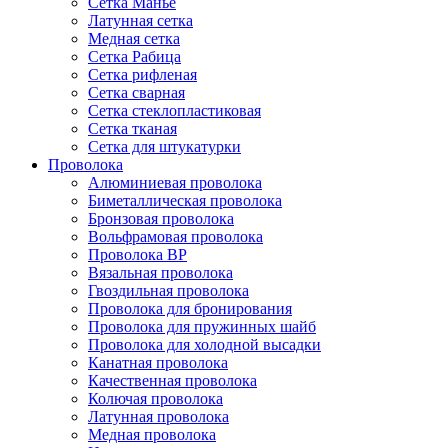
Сетка Манье
Латунная сетка
Медная сетка
Сетка Рабица
Сетка рифленая
Сетка сварная
Сетка стеклопластиковая
Сетка тканая
Сетка для штукатурки
Проволока
Алюминиевая проволока
Биметаллическая проволока
Бронзовая проволока
Вольфрамовая проволока
Проволока ВР
Вязальная проволока
Гвоздильная проволока
Проволока для бронирования
Проволока для пружинных шайб
Проволока для холодной высадки
Канатная проволока
Качественная проволока
Колючая проволока
Латунная проволока
Медная проволока