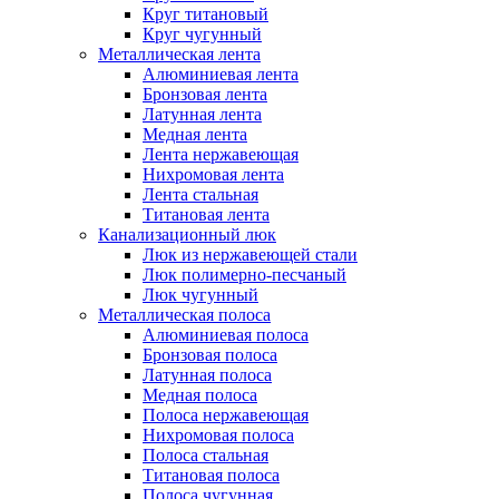
Круг титановый
Круг чугунный
Металлическая лента
Алюминиевая лента
Бронзовая лента
Латунная лента
Медная лента
Лента нержавеющая
Нихромовая лента
Лента стальная
Титановая лента
Канализационный люк
Люк из нержавеющей стали
Люк полимерно-песчаный
Люк чугунный
Металлическая полоса
Алюминиевая полоса
Бронзовая полоса
Латунная полоса
Медная полоса
Полоса нержавеющая
Нихромовая полоса
Полоса стальная
Титановая полоса
Полоса чугунная