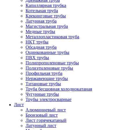
Дренажная труба
Капиллярная трубка
Котельная труба
Крекинговые трубы
Латунная труба
Магистральная труба
Медные трубы
Металлопластиковая труба
НКТ трубы
Обсадная труба
Оцинкованные трубы
ПВХ трубы
Полипропиленовые трубы
Полиэтиленовые трубы
Профильная труба
Нержавеющие трубы
Титановые трубы
Труба бесшовная холоднокатаная
Чугунные трубы
Трубы электросварные
Лист
Алюминиевый лист
Бронзовый лист
Лист горячекатаный
Латунный лист