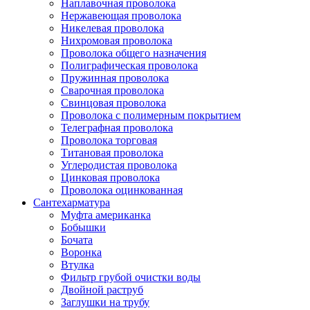
Наплавочная проволока
Нержавеющая проволока
Никелевая проволока
Нихромовая проволока
Проволока общего назначения
Полиграфическая проволока
Пружинная проволока
Сварочная проволока
Свинцовая проволока
Проволока с полимерным покрытием
Телеграфная проволока
Проволока торговая
Титановая проволока
Углеродистая проволока
Цинковая проволока
Проволока оцинкованная
Сантехарматура
Муфта американка
Бобышки
Бочата
Воронка
Втулка
Фильтр грубой очистки воды
Двойной раструб
Заглушки на трубу