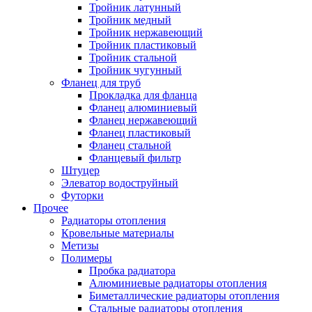
Тройник латунный
Тройник медный
Тройник нержавеющий
Тройник пластиковый
Тройник стальной
Тройник чугунный
Фланец для труб
Прокладка для фланца
Фланец алюминиевый
Фланец нержавеющий
Фланец пластиковый
Фланец стальной
Фланцевый фильтр
Штуцер
Элеватор водоструйный
Футорки
Прочее
Радиаторы отопления
Кровельные материалы
Метизы
Полимеры
Пробка радиатора
Алюминиевые радиаторы отопления
Биметаллические радиаторы отопления
Стальные радиаторы отопления