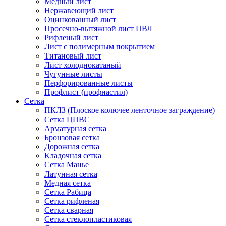
Медный лист
Нержавеющий лист
Оцинкованный лист
Просечно-вытяжной лист ПВЛ
Рифленый лист
Лист с полимерным покрытием
Титановый лист
Лист холоднокатаный
Чугунные листы
Перфорированные листы
Профлист (профнастил)
Сетка
ПКЛЗ (Плоское колючее ленточное заграждение)
Сетка ЦПВС
Арматурная сетка
Бронзовая сетка
Дорожная сетка
Кладочная сетка
Сетка Манье
Латунная сетка
Медная сетка
Сетка Рабица
Сетка рифленая
Сетка сварная
Сетка стеклопластиковая