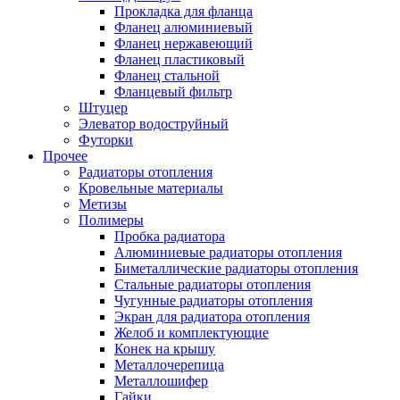
Прокладка для фланца
Фланец алюминиевый
Фланец нержавеющий
Фланец пластиковый
Фланец стальной
Фланцевый фильтр
Штуцер
Элеватор водоструйный
Футорки
Прочее
Радиаторы отопления
Кровельные материалы
Метизы
Полимеры
Пробка радиатора
Алюминиевые радиаторы отопления
Биметаллические радиаторы отопления
Стальные радиаторы отопления
Чугунные радиаторы отопления
Экран для радиатора отопления
Желоб и комплектующие
Конек на крышу
Металлочерепица
Металлошифер
Гайки