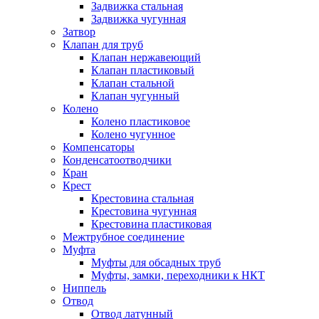
Задвижка стальная
Задвижка чугунная
Затвор
Клапан для труб
Клапан нержавеющий
Клапан пластиковый
Клапан стальной
Клапан чугунный
Колено
Колено пластиковое
Колено чугунное
Компенсаторы
Конденсатоотводчики
Кран
Крест
Крестовина стальная
Крестовина чугунная
Крестовина пластиковая
Межтрубное соединение
Муфта
Муфты для обсадных труб
Муфты, замки, переходники к НКТ
Ниппель
Отвод
Отвод латунный