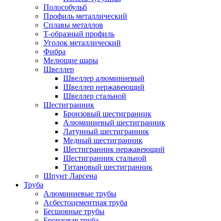
Полособульб
Профиль металлический
Сплавы металлов
Т-образный профиль
Уголок металлический
Фибра
Мелющие шары
Швеллер
Швеллер алюминиевый
Швеллер нержавеющий
Швеллер стальной
Шестигранник
Бронзовый шестигранник
Алюминиевый шестигранник
Латунный шестигранник
Медный шестигранник
Шестигранник нержавеющий
Шестигранник стальной
Титановый шестигранник
Шпунт Ларсена
Труба
Алюминиевые трубы
Асбестоцементная труба
Бесшовные трубы
Бронзовая труба