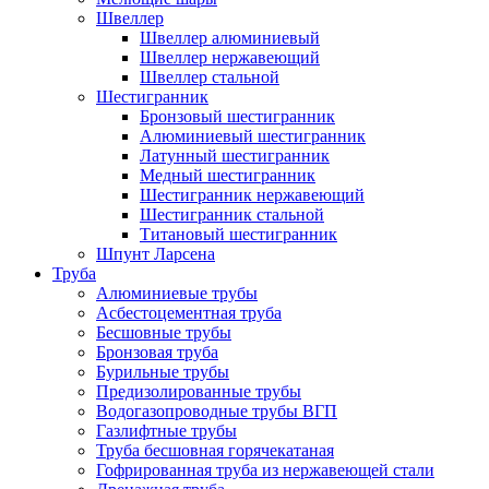
Швеллер
Швеллер алюминиевый
Швеллер нержавеющий
Швеллер стальной
Шестигранник
Бронзовый шестигранник
Алюминиевый шестигранник
Латунный шестигранник
Медный шестигранник
Шестигранник нержавеющий
Шестигранник стальной
Титановый шестигранник
Шпунт Ларсена
Труба
Алюминиевые трубы
Асбестоцементная труба
Бесшовные трубы
Бронзовая труба
Бурильные трубы
Предизолированные трубы
Водогазопроводные трубы ВГП
Газлифтные трубы
Труба бесшовная горячекатаная
Гофрированная труба из нержавеющей стали