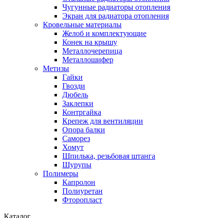
Чугунные радиаторы отопления
Экран для радиатора отопления
Кровельные материалы
Желоб и комплектующие
Конек на крышу
Металлочерепица
Металлошифер
Метизы
Гайки
Гвозди
Дюбель
Заклепки
Контргайка
Крепеж для вентиляции
Опора балки
Саморез
Хомут
Шпилька, резьбовая штанга
Шурупы
Полимеры
Капролон
Полиуретан
Фторопласт
Каталог