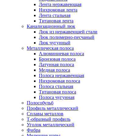
Лента нержавеющая
Нихромовая лента
Лента стальная
Титановая лента
Канализационный люк
Люк из нержавеющей стали
Люк полимерно-песчаный
Люк чугунный
Металлическая полоса
Алюминиевая полоса
Бронзовая полоса
Латунная полоса
Медная полоса
Полоса нержавеющая
Нихромовая полоса
Полоса стальная
Титановая полоса
Полоса чугунная
Полособульб
Профиль металлический
Сплавы металлов
Т-образный профиль
Уголок металлический
Фибра
Мелющие шары