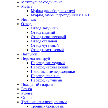
Межтрубное соединение
Муфта
Муфты для обсадных труб
Муфты, замки, переходники к НКТ
Ниппель
Отвод
Отвод латунный
Отвод медный
Отвод нержавеющий
Отвод стальной
Отвод чугунный
Отвод пластиковый
Патрубок
Переход для труб
Переходник медный
Переход нержавеющий
Пластиковые переходники
Переход стальной
Переход чугунный
Пожарный гидрант
Резьба
Рукава
Сгоны
Тройник канализационный
Тройник бронзовый