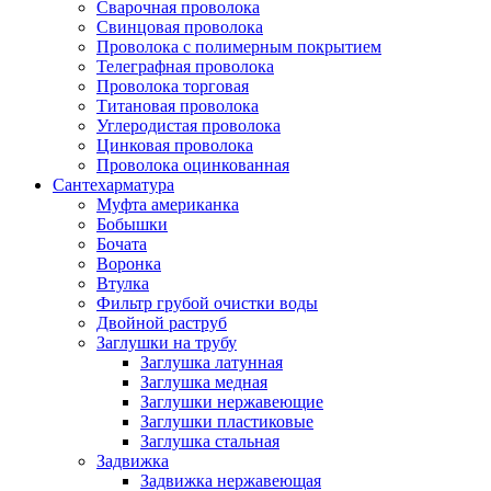
Сварочная проволока
Свинцовая проволока
Проволока с полимерным покрытием
Телеграфная проволока
Проволока торговая
Титановая проволока
Углеродистая проволока
Цинковая проволока
Проволока оцинкованная
Сантехарматура
Муфта американка
Бобышки
Бочата
Воронка
Втулка
Фильтр грубой очистки воды
Двойной раструб
Заглушки на трубу
Заглушка латунная
Заглушка медная
Заглушки нержавеющие
Заглушки пластиковые
Заглушка стальная
Задвижка
Задвижка нержавеющая