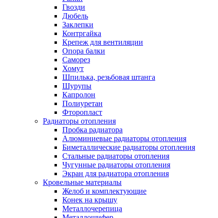
Гвозди
Дюбель
Заклепки
Контргайка
Крепеж для вентиляции
Опора балки
Саморез
Хомут
Шпилька, резьбовая штанга
Шурупы
Капролон
Полиуретан
Фторопласт
Радиаторы отопления
Пробка радиатора
Алюминиевые радиаторы отопления
Биметаллические радиаторы отопления
Стальные радиаторы отопления
Чугунные радиаторы отопления
Экран для радиатора отопления
Кровельные материалы
Желоб и комплектующие
Конек на крышу
Металлочерепица
Металлошифер