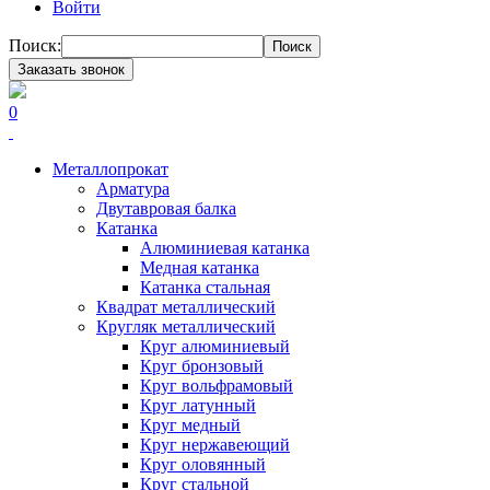
Войти
Поиск:
Поиск
Заказать звонок
0
Металлопрокат
Арматура
Двутавровая балка
Катанка
Алюминиевая катанка
Медная катанка
Катанка стальная
Квадрат металлический
Кругляк металлический
Круг алюминиевый
Круг бронзовый
Круг вольфрамовый
Круг латунный
Круг медный
Круг нержавеющий
Круг оловянный
Круг стальной