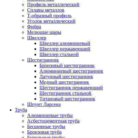
Профиль металлический
Сплавы металлов
Т-образный профиль
Уголок металлический
Фибра
Мелющие шары
Швеллер
Швеллер алюминиевый
Швеллер нержавеющий
Швеллер стальной
Шестигранник
Бронзовый шестигранник
Алюминиевый шестигранник
Латунный шестигранник
Медный шестигранник
Шестигранник нержавеющий
Шестигранник стальной
Титановый шестигранник
Шпунт Ларсена
Труба
Алюминиевые трубы
Асбестоцементная труба
Бесшовные трубы
Бронзовая труба
Бурильные трубы