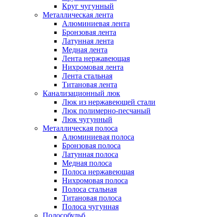
Круг чугунный
Металлическая лента
Алюминиевая лента
Бронзовая лента
Латунная лента
Медная лента
Лента нержавеющая
Нихромовая лента
Лента стальная
Титановая лента
Канализационный люк
Люк из нержавеющей стали
Люк полимерно-песчаный
Люк чугунный
Металлическая полоса
Алюминиевая полоса
Бронзовая полоса
Латунная полоса
Медная полоса
Полоса нержавеющая
Нихромовая полоса
Полоса стальная
Титановая полоса
Полоса чугунная
Полособульб