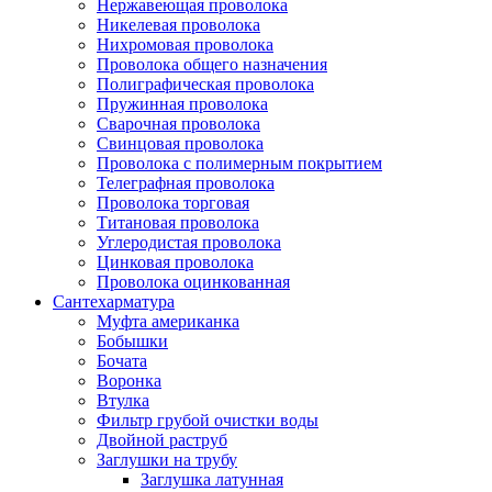
Нержавеющая проволока
Никелевая проволока
Нихромовая проволока
Проволока общего назначения
Полиграфическая проволока
Пружинная проволока
Сварочная проволока
Свинцовая проволока
Проволока с полимерным покрытием
Телеграфная проволока
Проволока торговая
Титановая проволока
Углеродистая проволока
Цинковая проволока
Проволока оцинкованная
Сантехарматура
Муфта американка
Бобышки
Бочата
Воронка
Втулка
Фильтр грубой очистки воды
Двойной раструб
Заглушки на трубу
Заглушка латунная