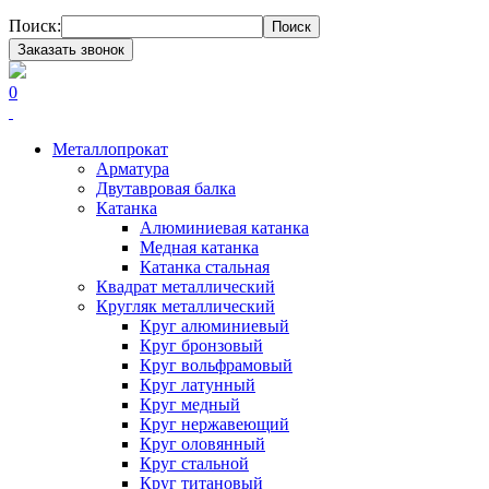
Поиск:
Поиск
Заказать звонок
0
Металлопрокат
Арматура
Двутавровая балка
Катанка
Алюминиевая катанка
Медная катанка
Катанка стальная
Квадрат металлический
Кругляк металлический
Круг алюминиевый
Круг бронзовый
Круг вольфрамовый
Круг латунный
Круг медный
Круг нержавеющий
Круг оловянный
Круг стальной
Круг титановый