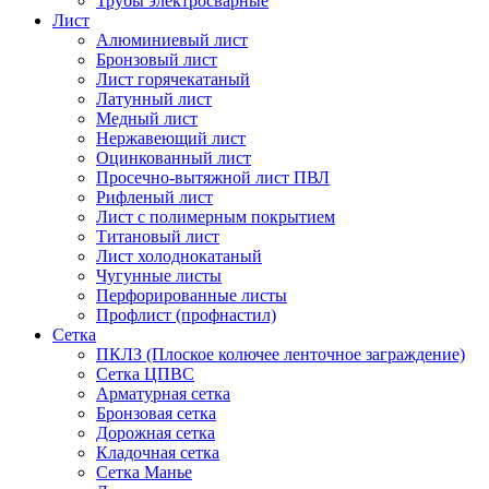
Трубы электросварные
Лист
Алюминиевый лист
Бронзовый лист
Лист горячекатаный
Латунный лист
Медный лист
Нержавеющий лист
Оцинкованный лист
Просечно-вытяжной лист ПВЛ
Рифленый лист
Лист с полимерным покрытием
Титановый лист
Лист холоднокатаный
Чугунные листы
Перфорированные листы
Профлист (профнастил)
Сетка
ПКЛЗ (Плоское колючее ленточное заграждение)
Сетка ЦПВС
Арматурная сетка
Бронзовая сетка
Дорожная сетка
Кладочная сетка
Сетка Манье