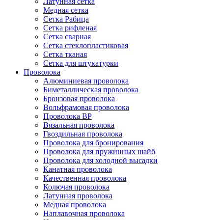
Латунная сетка
Медная сетка
Сетка Рабица
Сетка рифленая
Сетка сварная
Сетка стеклопластиковая
Сетка тканая
Сетка для штукатурки
Проволока
Алюминиевая проволока
Биметаллическая проволока
Бронзовая проволока
Вольфрамовая проволока
Проволока ВР
Вязальная проволока
Гвоздильная проволока
Проволока для бронирования
Проволока для пружинных шайб
Проволока для холодной высадки
Канатная проволока
Качественная проволока
Колючая проволока
Латунная проволока
Медная проволока
Наплавочная проволока