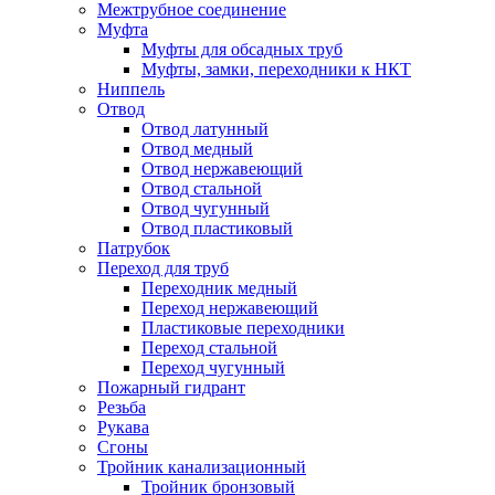
Межтрубное соединение
Муфта
Муфты для обсадных труб
Муфты, замки, переходники к НКТ
Ниппель
Отвод
Отвод латунный
Отвод медный
Отвод нержавеющий
Отвод стальной
Отвод чугунный
Отвод пластиковый
Патрубок
Переход для труб
Переходник медный
Переход нержавеющий
Пластиковые переходники
Переход стальной
Переход чугунный
Пожарный гидрант
Резьба
Рукава
Сгоны
Тройник канализационный
Тройник бронзовый