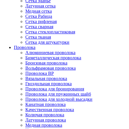
Сетка Манье
Латунная сетка
Медная сетка
Сетка Рабица
Сетка рифленая
Сетка сварная
Сетка стеклопластиковая
Сетка тканая
Сетка для штукатурки
Проволока
Алюминиевая проволока
Биметаллическая проволока
Бронзовая проволока
Вольфрамовая проволока
Проволока ВР
Вязальная проволока
Гвоздильная проволока
Проволока для бронирования
Проволока для пружинных шайб
Проволока для холодной высадки
Канатная проволока
Качественная проволока
Колючая проволока
Латунная проволока
Медная проволока