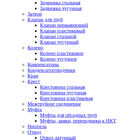
Задвижка стальная
Задвижка чугунная
Затвор
Клапан для труб
Клапан нержавеющий
Клапан пластиковый
Клапан стальной
Клапан чугунный
Колено
Колено пластиковое
Колено чугунное
Компенсаторы
Конденсатоотводчики
Кран
Крест
Крестовина стальная
Крестовина чугунная
Крестовина пластиковая
Межтрубное соединение
Муфта
Муфты для обсадных труб
Муфты, замки, переходники к НКТ
Ниппель
Отвод
Отвод латунный