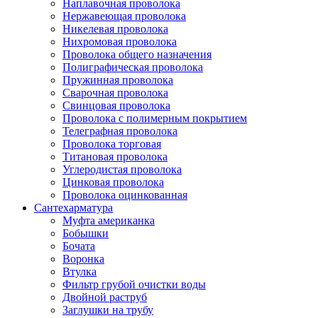
Наплавочная проволока
Нержавеющая проволока
Никелевая проволока
Нихромовая проволока
Проволока общего назначения
Полиграфическая проволока
Пружинная проволока
Сварочная проволока
Свинцовая проволока
Проволока с полимерным покрытием
Телеграфная проволока
Проволока торговая
Титановая проволока
Углеродистая проволока
Цинковая проволока
Проволока оцинкованная
Сантехарматура
Муфта американка
Бобышки
Бочата
Воронка
Втулка
Фильтр грубой очистки воды
Двойной раструб
Заглушки на трубу