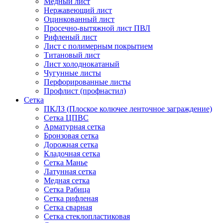
Медный лист
Нержавеющий лист
Оцинкованный лист
Просечно-вытяжной лист ПВЛ
Рифленый лист
Лист с полимерным покрытием
Титановый лист
Лист холоднокатаный
Чугунные листы
Перфорированные листы
Профлист (профнастил)
Сетка
ПКЛЗ (Плоское колючее ленточное заграждение)
Сетка ЦПВС
Арматурная сетка
Бронзовая сетка
Дорожная сетка
Кладочная сетка
Сетка Манье
Латунная сетка
Медная сетка
Сетка Рабица
Сетка рифленая
Сетка сварная
Сетка стеклопластиковая