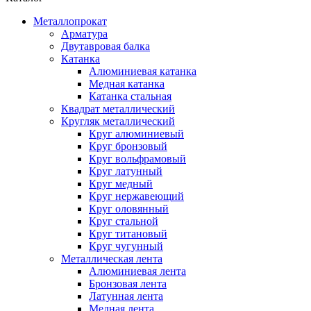
Металлопрокат
Арматура
Двутавровая балка
Катанка
Алюминиевая катанка
Медная катанка
Катанка стальная
Квадрат металлический
Кругляк металлический
Круг алюминиевый
Круг бронзовый
Круг вольфрамовый
Круг латунный
Круг медный
Круг нержавеющий
Круг оловянный
Круг стальной
Круг титановый
Круг чугунный
Металлическая лента
Алюминиевая лента
Бронзовая лента
Латунная лента
Медная лента