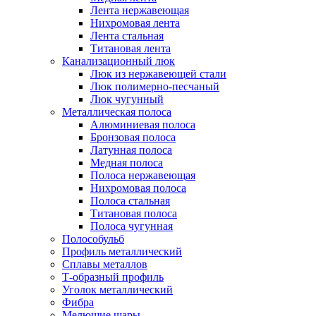
Лента нержавеющая
Нихромовая лента
Лента стальная
Титановая лента
Канализационный люк
Люк из нержавеющей стали
Люк полимерно-песчаный
Люк чугунный
Металлическая полоса
Алюминиевая полоса
Бронзовая полоса
Латунная полоса
Медная полоса
Полоса нержавеющая
Нихромовая полоса
Полоса стальная
Титановая полоса
Полоса чугунная
Полособульб
Профиль металлический
Сплавы металлов
Т-образный профиль
Уголок металлический
Фибра
Мелющие шары