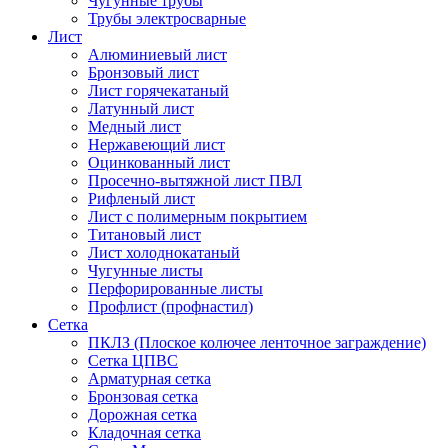
Чугунные трубы
Трубы электросварные
Лист
Алюминиевый лист
Бронзовый лист
Лист горячекатаный
Латунный лист
Медный лист
Нержавеющий лист
Оцинкованный лист
Просечно-вытяжной лист ПВЛ
Рифленый лист
Лист с полимерным покрытием
Титановый лист
Лист холоднокатаный
Чугунные листы
Перфорированные листы
Профлист (профнастил)
Сетка
ПКЛЗ (Плоское колючее ленточное заграждение)
Сетка ЦПВС
Арматурная сетка
Бронзовая сетка
Дорожная сетка
Кладочная сетка