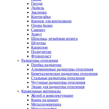
Гвозди
Дюбель
Заклепки
Контргайка
Крепеж для вентиляции
Опора балки
Саморез
Хомут
Шпилька, резьбовая штанга
Шурупы
Капролон
Полиуретан
Фторопласт
Радиаторы отопления
Пробка радиатора
Алюминиевые радиаторы отопления
Биметаллические радиаторы отопления
Стальные радиаторы отопления
Чугунные радиаторы отопления
Экран для радиатора отопления
Кровельные материалы
Желоб и комплектующие
Конек на крышу
Металлочерепица
Металлошифер