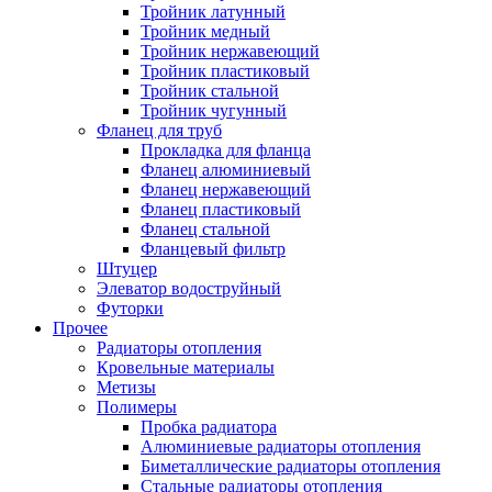
Тройник латунный
Тройник медный
Тройник нержавеющий
Тройник пластиковый
Тройник стальной
Тройник чугунный
Фланец для труб
Прокладка для фланца
Фланец алюминиевый
Фланец нержавеющий
Фланец пластиковый
Фланец стальной
Фланцевый фильтр
Штуцер
Элеватор водоструйный
Футорки
Прочее
Радиаторы отопления
Кровельные материалы
Метизы
Полимеры
Пробка радиатора
Алюминиевые радиаторы отопления
Биметаллические радиаторы отопления
Стальные радиаторы отопления