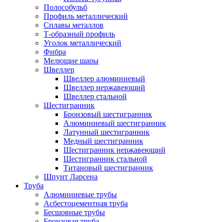
Полособульб
Профиль металлический
Сплавы металлов
Т-образный профиль
Уголок металлический
Фибра
Мелющие шары
Швеллер
Швеллер алюминиевый
Швеллер нержавеющий
Швеллер стальной
Шестигранник
Бронзовый шестигранник
Алюминиевый шестигранник
Латунный шестигранник
Медный шестигранник
Шестигранник нержавеющий
Шестигранник стальной
Титановый шестигранник
Шпунт Ларсена
Труба
Алюминиевые трубы
Асбестоцементная труба
Бесшовные трубы
Бронзовая труба