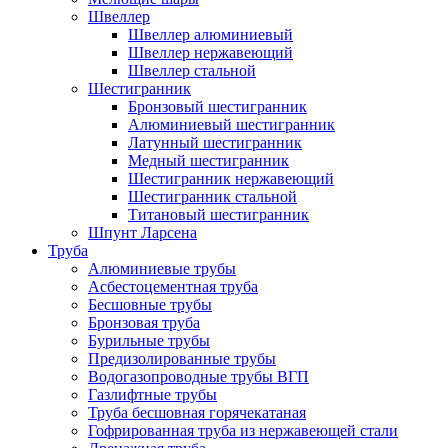
Швеллер
Швеллер алюминиевый
Швеллер нержавеющий
Швеллер стальной
Шестигранник
Бронзовый шестигранник
Алюминиевый шестигранник
Латунный шестигранник
Медный шестигранник
Шестигранник нержавеющий
Шестигранник стальной
Титановый шестигранник
Шпунт Ларсена
Труба
Алюминиевые трубы
Асбестоцементная труба
Бесшовные трубы
Бронзовая труба
Бурильные трубы
Предизолированные трубы
Водогазопроводные трубы ВГП
Газлифтные трубы
Труба бесшовная горячекатаная
Гофрированная труба из нержавеющей стали