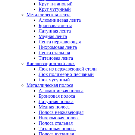
Круг титановый
Круг чугунный
Металлическая лента
Алюминиевая лента
Бронзовая лента
Латунная лента
Медная лента
Лента нержавеющая
Нихромовая лента
Лента стальная
Титановая лента
Канализационный люк
Люк из нержавеющей стали
Люк полимерно-песчаный
Люк чугунный
Металлическая полоса
Алюминиевая полоса
Бронзовая полоса
Латунная полоса
Медная полоса
Полоса нержавеющая
Нихромовая полоса
Полоса стальная
Титановая полоса
Полоса чугунная