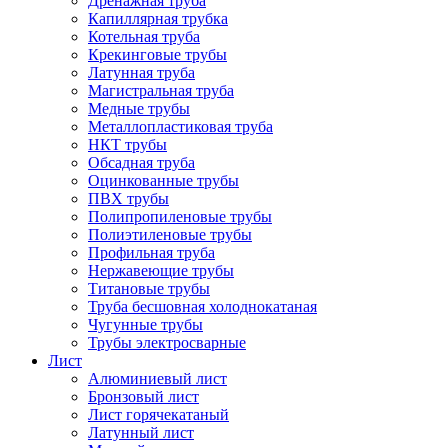
Дренажная труба
Капиллярная трубка
Котельная труба
Крекинговые трубы
Латунная труба
Магистральная труба
Медные трубы
Металлопластиковая труба
НКТ трубы
Обсадная труба
Оцинкованные трубы
ПВХ трубы
Полипропиленовые трубы
Полиэтиленовые трубы
Профильная труба
Нержавеющие трубы
Титановые трубы
Труба бесшовная холоднокатаная
Чугунные трубы
Трубы электросварные
Лист
Алюминиевый лист
Бронзовый лист
Лист горячекатаный
Латунный лист