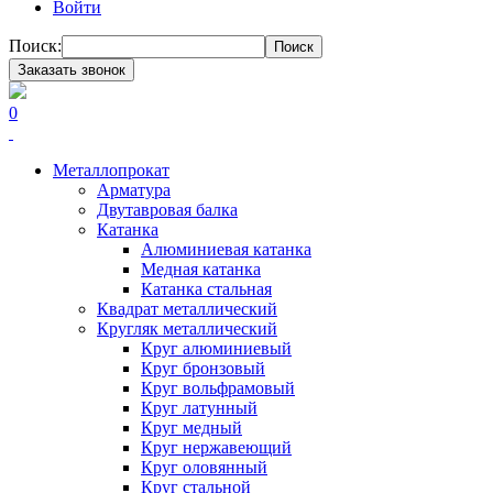
Войти
Поиск:
Поиск
Заказать звонок
0
Металлопрокат
Арматура
Двутавровая балка
Катанка
Алюминиевая катанка
Медная катанка
Катанка стальная
Квадрат металлический
Кругляк металлический
Круг алюминиевый
Круг бронзовый
Круг вольфрамовый
Круг латунный
Круг медный
Круг нержавеющий
Круг оловянный
Круг стальной