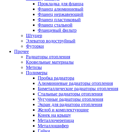
Прокладка для фланца
Фланец алюминиевый
Фланец нержавеющий
Фланец пластиковый
Фланец стальной
Фланцевый фильтр
Штуцер
Элеватор водоструйный
Футорки
Прочее
Радиаторы отопления
Кровельные материалы
Метизы
Полимеры
Пробка радиатора
Алюминиевые радиаторы отопления
Биметаллические радиаторы отопления
Стальные радиаторы отопления
Чугунные радиаторы отопления
Экран для радиатора отопления
Желоб и комплектующие
Конек на крышу
Металлочерепица
Металлошифер
Гайки