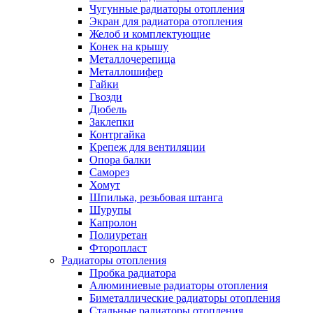
Чугунные радиаторы отопления
Экран для радиатора отопления
Желоб и комплектующие
Конек на крышу
Металлочерепица
Металлошифер
Гайки
Гвозди
Дюбель
Заклепки
Контргайка
Крепеж для вентиляции
Опора балки
Саморез
Хомут
Шпилька, резьбовая штанга
Шурупы
Капролон
Полиуретан
Фторопласт
Радиаторы отопления
Пробка радиатора
Алюминиевые радиаторы отопления
Биметаллические радиаторы отопления
Стальные радиаторы отопления