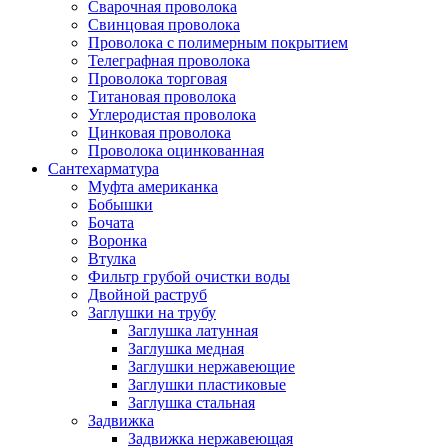
Сварочная проволока
Свинцовая проволока
Проволока с полимерным покрытием
Телеграфная проволока
Проволока торговая
Титановая проволока
Углеродистая проволока
Цинковая проволока
Проволока оцинкованная
Сантехарматура
Муфта американка
Бобышки
Бочата
Воронка
Втулка
Фильтр грубой очистки воды
Двойной раструб
Заглушки на трубу
Заглушка латунная
Заглушка медная
Заглушки нержавеющие
Заглушки пластиковые
Заглушка стальная
Задвижка
Задвижка нержавеющая