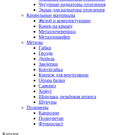
Чугунные радиаторы отопления
Экран для радиатора отопления
Кровельные материалы
Желоб и комплектующие
Конек на крышу
Металлочерепица
Металлошифер
Метизы
Гайки
Гвозди
Дюбель
Заклепки
Контргайка
Крепеж для вентиляции
Опора балки
Саморез
Хомут
Шпилька, резьбовая штанга
Шурупы
Полимеры
Капролон
Полиуретан
Фторопласт
Каталог