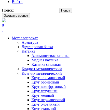
Войти
Поиск:
Поиск
Заказать звонок
0
Металлопрокат
Арматура
Двутавровая балка
Катанка
Алюминиевая катанка
Медная катанка
Катанка стальная
Квадрат металлический
Кругляк металлический
Круг алюминиевый
Круг бронзовый
Круг вольфрамовый
Круг латунный
Круг медный
Круг нержавеющий
Круг оловянный
Круг стальной