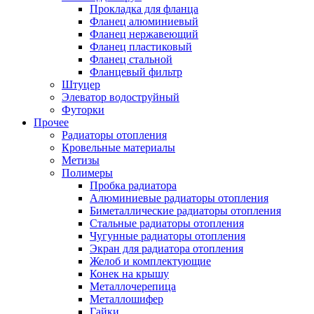
Прокладка для фланца
Фланец алюминиевый
Фланец нержавеющий
Фланец пластиковый
Фланец стальной
Фланцевый фильтр
Штуцер
Элеватор водоструйный
Футорки
Прочее
Радиаторы отопления
Кровельные материалы
Метизы
Полимеры
Пробка радиатора
Алюминиевые радиаторы отопления
Биметаллические радиаторы отопления
Стальные радиаторы отопления
Чугунные радиаторы отопления
Экран для радиатора отопления
Желоб и комплектующие
Конек на крышу
Металлочерепица
Металлошифер
Гайки