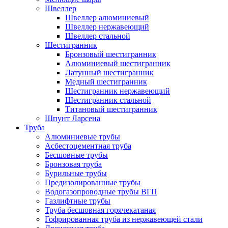
Швеллер
Швеллер алюминиевый
Швеллер нержавеющий
Швеллер стальной
Шестигранник
Бронзовый шестигранник
Алюминиевый шестигранник
Латунный шестигранник
Медный шестигранник
Шестигранник нержавеющий
Шестигранник стальной
Титановый шестигранник
Шпунт Ларсена
Труба
Алюминиевые трубы
Асбестоцементная труба
Бесшовные трубы
Бронзовая труба
Бурильные трубы
Предизолированные трубы
Водогазопроводные трубы ВГП
Газлифтные трубы
Труба бесшовная горячекатаная
Гофрированная труба из нержавеющей стали