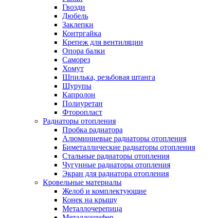
Гвозди
Дюбель
Заклепки
Контргайка
Крепеж для вентиляции
Опора балки
Саморез
Хомут
Шпилька, резьбовая штанга
Шурупы
Капролон
Полиуретан
Фторопласт
Радиаторы отопления
Пробка радиатора
Алюминиевые радиаторы отопления
Биметаллические радиаторы отопления
Стальные радиаторы отопления
Чугунные радиаторы отопления
Экран для радиатора отопления
Кровельные материалы
Желоб и комплектующие
Конек на крышу
Металлочерепица
Металлошифер