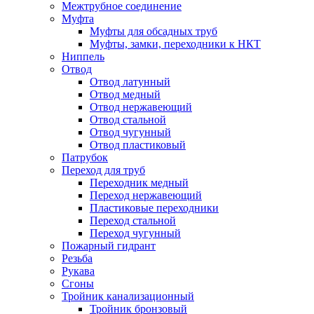
Межтрубное соединение
Муфта
Муфты для обсадных труб
Муфты, замки, переходники к НКТ
Ниппель
Отвод
Отвод латунный
Отвод медный
Отвод нержавеющий
Отвод стальной
Отвод чугунный
Отвод пластиковый
Патрубок
Переход для труб
Переходник медный
Переход нержавеющий
Пластиковые переходники
Переход стальной
Переход чугунный
Пожарный гидрант
Резьба
Рукава
Сгоны
Тройник канализационный
Тройник бронзовый