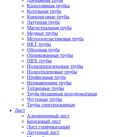
Дренажная труба
Капиллярная трубка
Котельная труба
Крекинговые трубы
Латунная труба
Магистральная труба
Медные трубы
Металлопластиковая труба
НКТ трубы
Обсадная труба
Оцинкованные трубы
ПВХ трубы
Полипропиленовые трубы
Полиэтиленовые трубы
Профильная труба
Нержавеющие трубы
Титановые трубы
Труба бесшовная холоднокатаная
Чугунные трубы
Трубы электросварные
Лист
Алюминиевый лист
Бронзовый лист
Лист горячекатаный
Латунный лист