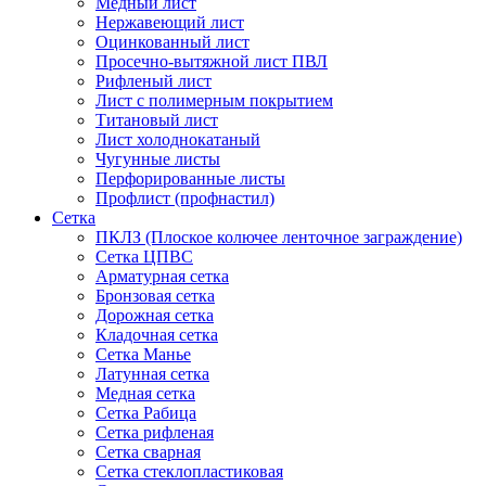
Медный лист
Нержавеющий лист
Оцинкованный лист
Просечно-вытяжной лист ПВЛ
Рифленый лист
Лист с полимерным покрытием
Титановый лист
Лист холоднокатаный
Чугунные листы
Перфорированные листы
Профлист (профнастил)
Сетка
ПКЛЗ (Плоское колючее ленточное заграждение)
Сетка ЦПВС
Арматурная сетка
Бронзовая сетка
Дорожная сетка
Кладочная сетка
Сетка Манье
Латунная сетка
Медная сетка
Сетка Рабица
Сетка рифленая
Сетка сварная
Сетка стеклопластиковая