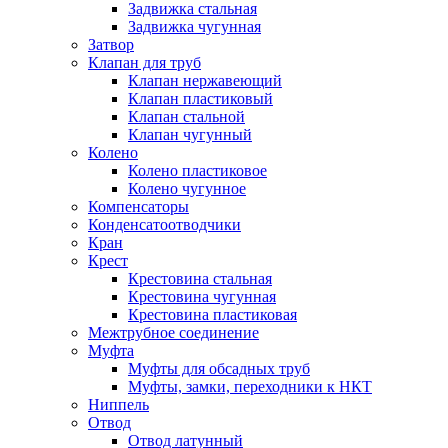
Задвижка стальная
Задвижка чугунная
Затвор
Клапан для труб
Клапан нержавеющий
Клапан пластиковый
Клапан стальной
Клапан чугунный
Колено
Колено пластиковое
Колено чугунное
Компенсаторы
Конденсатоотводчики
Кран
Крест
Крестовина стальная
Крестовина чугунная
Крестовина пластиковая
Межтрубное соединение
Муфта
Муфты для обсадных труб
Муфты, замки, переходники к НКТ
Ниппель
Отвод
Отвод латунный