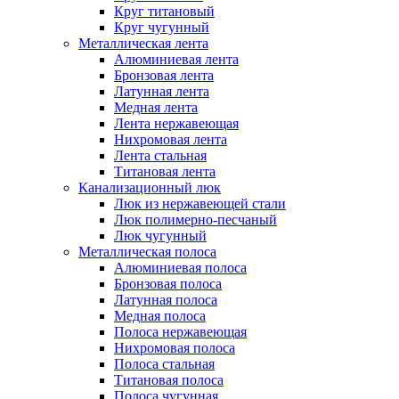
Круг титановый
Круг чугунный
Металлическая лента
Алюминиевая лента
Бронзовая лента
Латунная лента
Медная лента
Лента нержавеющая
Нихромовая лента
Лента стальная
Титановая лента
Канализационный люк
Люк из нержавеющей стали
Люк полимерно-песчаный
Люк чугунный
Металлическая полоса
Алюминиевая полоса
Бронзовая полоса
Латунная полоса
Медная полоса
Полоса нержавеющая
Нихромовая полоса
Полоса стальная
Титановая полоса
Полоса чугунная