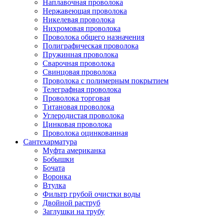
Наплавочная проволока
Нержавеющая проволока
Никелевая проволока
Нихромовая проволока
Проволока общего назначения
Полиграфическая проволока
Пружинная проволока
Сварочная проволока
Свинцовая проволока
Проволока с полимерным покрытием
Телеграфная проволока
Проволока торговая
Титановая проволока
Углеродистая проволока
Цинковая проволока
Проволока оцинкованная
Сантехарматура
Муфта американка
Бобышки
Бочата
Воронка
Втулка
Фильтр грубой очистки воды
Двойной раструб
Заглушки на трубу