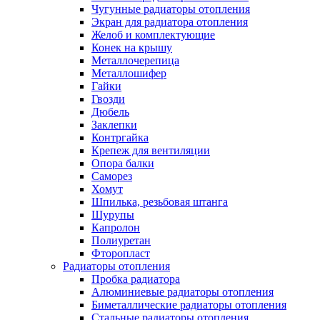
Чугунные радиаторы отопления
Экран для радиатора отопления
Желоб и комплектующие
Конек на крышу
Металлочерепица
Металлошифер
Гайки
Гвозди
Дюбель
Заклепки
Контргайка
Крепеж для вентиляции
Опора балки
Саморез
Хомут
Шпилька, резьбовая штанга
Шурупы
Капролон
Полиуретан
Фторопласт
Радиаторы отопления
Пробка радиатора
Алюминиевые радиаторы отопления
Биметаллические радиаторы отопления
Стальные радиаторы отопления