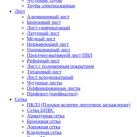
Чугунные трубы
Трубы электросварные
Лист
Алюминиевый лист
Бронзовый лист
Лист горячекатаный
Латунный лист
Медный лист
Нержавеющий лист
Оцинкованный лист
Просечно-вытяжной лист ПВЛ
Рифленый лист
Лист с полимерным покрытием
Титановый лист
Лист холоднокатаный
Чугунные листы
Перфорированные листы
Профлист (профнастил)
Сетка
ПКЛЗ (Плоское колючее ленточное заграждение)
Сетка ЦПВС
Арматурная сетка
Бронзовая сетка
Дорожная сетка
Кладочная сетка