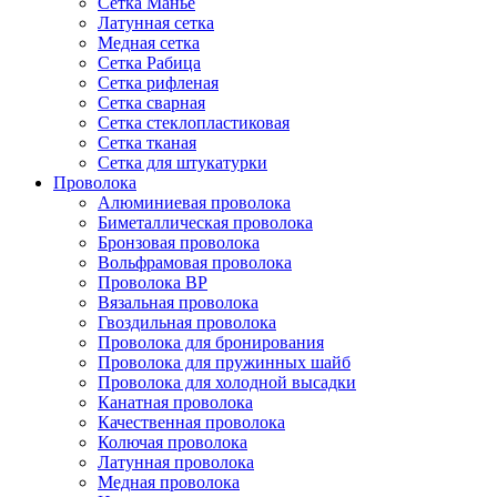
Сетка Манье
Латунная сетка
Медная сетка
Сетка Рабица
Сетка рифленая
Сетка сварная
Сетка стеклопластиковая
Сетка тканая
Сетка для штукатурки
Проволока
Алюминиевая проволока
Биметаллическая проволока
Бронзовая проволока
Вольфрамовая проволока
Проволока ВР
Вязальная проволока
Гвоздильная проволока
Проволока для бронирования
Проволока для пружинных шайб
Проволока для холодной высадки
Канатная проволока
Качественная проволока
Колючая проволока
Латунная проволока
Медная проволока