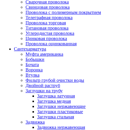
Сварочная проволока
Свинцовая проволока
Проволока с полимерным покрытием
Телеграфная проволока
Проволока торговая
Титановая проволока
Углеродистая проволока
Цинковая проволока
Проволока оцинкованная
Сантехарматура
Муфта американка
Бобышки
Бочата
Воронка
Втулка
Фильтр грубой очистки воды
Двойной раструб
Заглушки на трубу
Заглушка латунная
Заглушка медная
Заглушки нержавеющие
Заглушки пластиковые
Заглушка стальная
Задвижка
Задвижка нержавеющая