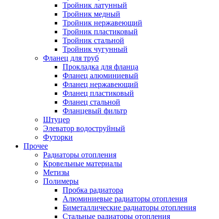
Тройник латунный
Тройник медный
Тройник нержавеющий
Тройник пластиковый
Тройник стальной
Тройник чугунный
Фланец для труб
Прокладка для фланца
Фланец алюминиевый
Фланец нержавеющий
Фланец пластиковый
Фланец стальной
Фланцевый фильтр
Штуцер
Элеватор водоструйный
Футорки
Прочее
Радиаторы отопления
Кровельные материалы
Метизы
Полимеры
Пробка радиатора
Алюминиевые радиаторы отопления
Биметаллические радиаторы отопления
Стальные радиаторы отопления