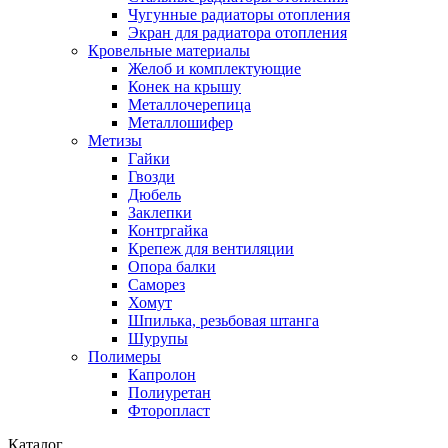
Чугунные радиаторы отопления
Экран для радиатора отопления
Кровельные материалы
Желоб и комплектующие
Конек на крышу
Металлочерепица
Металлошифер
Метизы
Гайки
Гвозди
Дюбель
Заклепки
Контргайка
Крепеж для вентиляции
Опора балки
Саморез
Хомут
Шпилька, резьбовая штанга
Шурупы
Полимеры
Капролон
Полиуретан
Фторопласт
Каталог