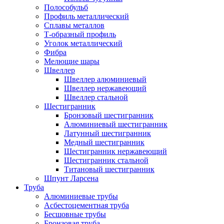
Полособульб
Профиль металлический
Сплавы металлов
Т-образный профиль
Уголок металлический
Фибра
Мелющие шары
Швеллер
Швеллер алюминиевый
Швеллер нержавеющий
Швеллер стальной
Шестигранник
Бронзовый шестигранник
Алюминиевый шестигранник
Латунный шестигранник
Медный шестигранник
Шестигранник нержавеющий
Шестигранник стальной
Титановый шестигранник
Шпунт Ларсена
Труба
Алюминиевые трубы
Асбестоцементная труба
Бесшовные трубы
Бронзовая труба