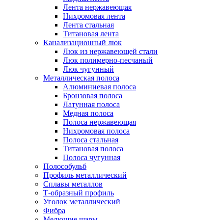
Лента нержавеющая
Нихромовая лента
Лента стальная
Титановая лента
Канализационный люк
Люк из нержавеющей стали
Люк полимерно-песчаный
Люк чугунный
Металлическая полоса
Алюминиевая полоса
Бронзовая полоса
Латунная полоса
Медная полоса
Полоса нержавеющая
Нихромовая полоса
Полоса стальная
Титановая полоса
Полоса чугунная
Полособульб
Профиль металлический
Сплавы металлов
Т-образный профиль
Уголок металлический
Фибра
Мелющие шары