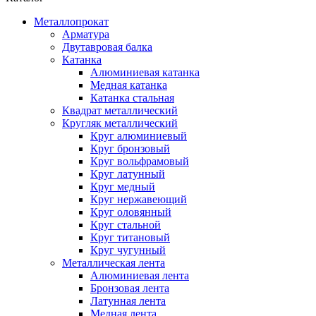
Металлопрокат
Арматура
Двутавровая балка
Катанка
Алюминиевая катанка
Медная катанка
Катанка стальная
Квадрат металлический
Кругляк металлический
Круг алюминиевый
Круг бронзовый
Круг вольфрамовый
Круг латунный
Круг медный
Круг нержавеющий
Круг оловянный
Круг стальной
Круг титановый
Круг чугунный
Металлическая лента
Алюминиевая лента
Бронзовая лента
Латунная лента
Медная лента