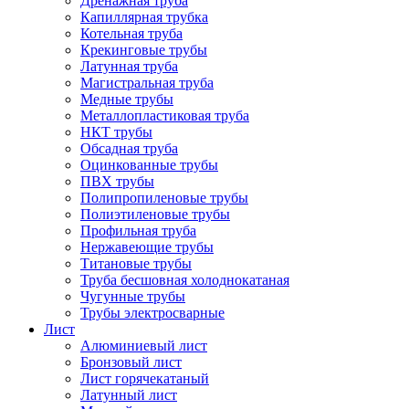
Дренажная труба
Капиллярная трубка
Котельная труба
Крекинговые трубы
Латунная труба
Магистральная труба
Медные трубы
Металлопластиковая труба
НКТ трубы
Обсадная труба
Оцинкованные трубы
ПВХ трубы
Полипропиленовые трубы
Полиэтиленовые трубы
Профильная труба
Нержавеющие трубы
Титановые трубы
Труба бесшовная холоднокатаная
Чугунные трубы
Трубы электросварные
Лист
Алюминиевый лист
Бронзовый лист
Лист горячекатаный
Латунный лист