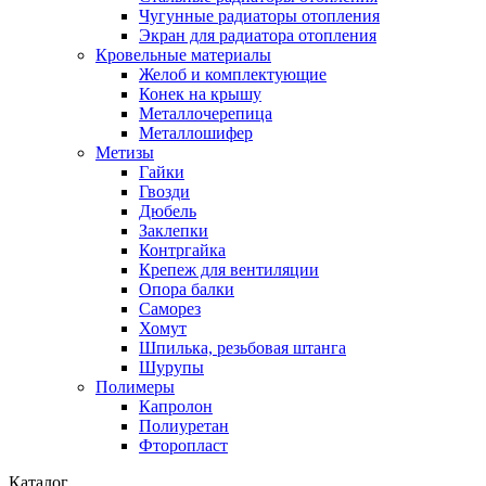
Чугунные радиаторы отопления
Экран для радиатора отопления
Кровельные материалы
Желоб и комплектующие
Конек на крышу
Металлочерепица
Металлошифер
Метизы
Гайки
Гвозди
Дюбель
Заклепки
Контргайка
Крепеж для вентиляции
Опора балки
Саморез
Хомут
Шпилька, резьбовая штанга
Шурупы
Полимеры
Капролон
Полиуретан
Фторопласт
Каталог