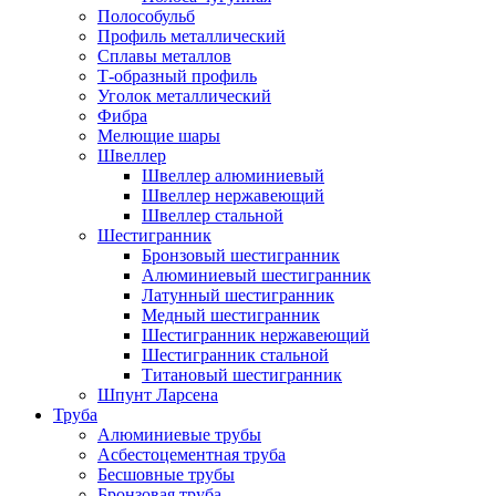
Полособульб
Профиль металлический
Сплавы металлов
Т-образный профиль
Уголок металлический
Фибра
Мелющие шары
Швеллер
Швеллер алюминиевый
Швеллер нержавеющий
Швеллер стальной
Шестигранник
Бронзовый шестигранник
Алюминиевый шестигранник
Латунный шестигранник
Медный шестигранник
Шестигранник нержавеющий
Шестигранник стальной
Титановый шестигранник
Шпунт Ларсена
Труба
Алюминиевые трубы
Асбестоцементная труба
Бесшовные трубы
Бронзовая труба