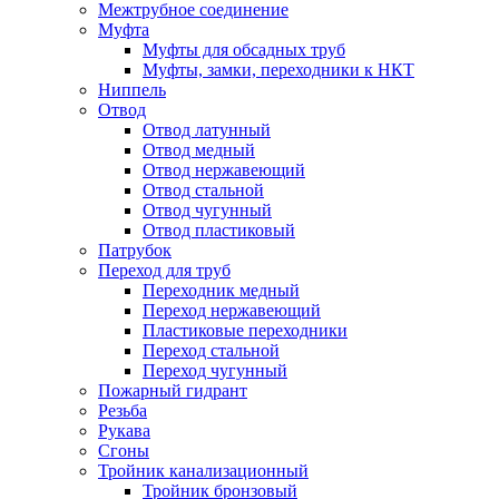
Межтрубное соединение
Муфта
Муфты для обсадных труб
Муфты, замки, переходники к НКТ
Ниппель
Отвод
Отвод латунный
Отвод медный
Отвод нержавеющий
Отвод стальной
Отвод чугунный
Отвод пластиковый
Патрубок
Переход для труб
Переходник медный
Переход нержавеющий
Пластиковые переходники
Переход стальной
Переход чугунный
Пожарный гидрант
Резьба
Рукава
Сгоны
Тройник канализационный
Тройник бронзовый