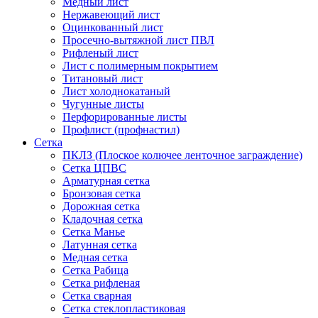
Медный лист
Нержавеющий лист
Оцинкованный лист
Просечно-вытяжной лист ПВЛ
Рифленый лист
Лист с полимерным покрытием
Титановый лист
Лист холоднокатаный
Чугунные листы
Перфорированные листы
Профлист (профнастил)
Сетка
ПКЛЗ (Плоское колючее ленточное заграждение)
Сетка ЦПВС
Арматурная сетка
Бронзовая сетка
Дорожная сетка
Кладочная сетка
Сетка Манье
Латунная сетка
Медная сетка
Сетка Рабица
Сетка рифленая
Сетка сварная
Сетка стеклопластиковая