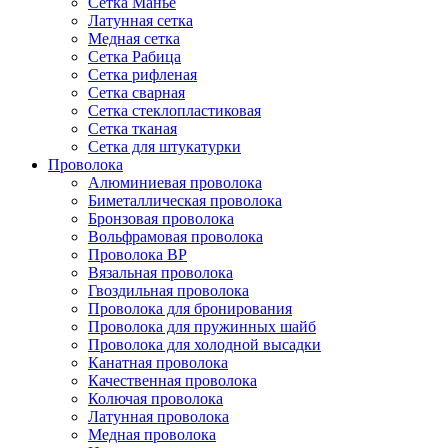
Сетка Манье
Латунная сетка
Медная сетка
Сетка Рабица
Сетка рифленая
Сетка сварная
Сетка стеклопластиковая
Сетка тканая
Сетка для штукатурки
Проволока
Алюминиевая проволока
Биметаллическая проволока
Бронзовая проволока
Вольфрамовая проволока
Проволока ВР
Вязальная проволока
Гвоздильная проволока
Проволока для бронирования
Проволока для пружинных шайб
Проволока для холодной высадки
Канатная проволока
Качественная проволока
Колючая проволока
Латунная проволока
Медная проволока