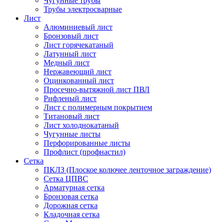
Чугунные трубы
Трубы электросварные
Лист
Алюминиевый лист
Бронзовый лист
Лист горячекатаный
Латунный лист
Медный лист
Нержавеющий лист
Оцинкованный лист
Просечно-вытяжной лист ПВЛ
Рифленый лист
Лист с полимерным покрытием
Титановый лист
Лист холоднокатаный
Чугунные листы
Перфорированные листы
Профлист (профнастил)
Сетка
ПКЛЗ (Плоское колючее ленточное заграждение)
Сетка ЦПВС
Арматурная сетка
Бронзовая сетка
Дорожная сетка
Кладочная сетка