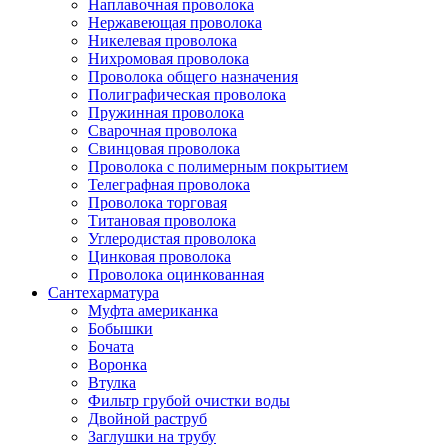
Наплавочная проволока
Нержавеющая проволока
Никелевая проволока
Нихромовая проволока
Проволока общего назначения
Полиграфическая проволока
Пружинная проволока
Сварочная проволока
Свинцовая проволока
Проволока с полимерным покрытием
Телеграфная проволока
Проволока торговая
Титановая проволока
Углеродистая проволока
Цинковая проволока
Проволока оцинкованная
Сантехарматура
Муфта американка
Бобышки
Бочата
Воронка
Втулка
Фильтр грубой очистки воды
Двойной раструб
Заглушки на трубу