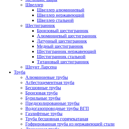
Швеллер
Швеллер алюминиевый
Швеллер нержавеющий
Швеллер стальной
Шестигранник
Бронзовый шестигранник
Алюминиевый шестигранник
Латунный шестигранник
Медный шестигранник
Шестигранник нержавеющий
Шестигранник стальной
Титановый шестигранник
Шпунт Ларсена
Труба
Алюминиевые трубы
Асбестоцементная труба
Бесшовные трубы
Бронзовая труба
Бурильные трубы
Предизолированные трубы
Водогазопроводные трубы ВГП
Газлифтные трубы
Труба бесшовная горячекатаная
Гофрированная труба из нержавеющей стали