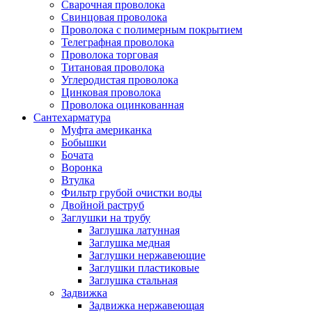
Сварочная проволока
Свинцовая проволока
Проволока с полимерным покрытием
Телеграфная проволока
Проволока торговая
Титановая проволока
Углеродистая проволока
Цинковая проволока
Проволока оцинкованная
Сантехарматура
Муфта американка
Бобышки
Бочата
Воронка
Втулка
Фильтр грубой очистки воды
Двойной раструб
Заглушки на трубу
Заглушка латунная
Заглушка медная
Заглушки нержавеющие
Заглушки пластиковые
Заглушка стальная
Задвижка
Задвижка нержавеющая