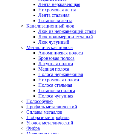
Лента нержавеющая
Нихромовая лента
Лента стальная
Титановая лента
Канализационный люк
Люк из нержавеющей стали
Люк полимерно-песчаный
Люк чугунный
Металлическая полоса
Алюминиевая полоса
Бронзовая полоса
Латунная полоса
Медная полоса
Полоса нержавеющая
Нихромовая полоса
Полоса стальная
Титановая полоса
Полоса чугунная
Полособульб
Профиль металлический
Сплавы металлов
Т-образный профиль
Уголок металлический
Фибра
Мелющие шары