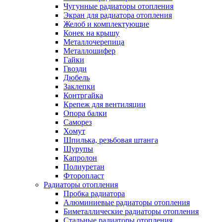
Чугунные радиаторы отопления
Экран для радиатора отопления
Желоб и комплектующие
Конек на крышу
Металлочерепица
Металлошифер
Гайки
Гвозди
Дюбель
Заклепки
Контргайка
Крепеж для вентиляции
Опора балки
Саморез
Хомут
Шпилька, резьбовая штанга
Шурупы
Капролон
Полиуретан
Фторопласт
Радиаторы отопления
Пробка радиатора
Алюминиевые радиаторы отопления
Биметаллические радиаторы отопления
Стальные радиаторы отопления