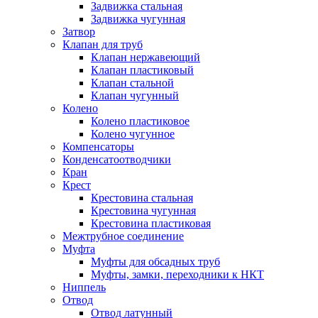
Задвижка стальная
Задвижка чугунная
Затвор
Клапан для труб
Клапан нержавеющий
Клапан пластиковый
Клапан стальной
Клапан чугунный
Колено
Колено пластиковое
Колено чугунное
Компенсаторы
Конденсатоотводчики
Кран
Крест
Крестовина стальная
Крестовина чугунная
Крестовина пластиковая
Межтрубное соединение
Муфта
Муфты для обсадных труб
Муфты, замки, переходники к НКТ
Ниппель
Отвод
Отвод латунный