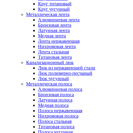
Круг титановый
Круг чугунный
Металлическая лента
Алюминиевая лента
Бронзовая лента
Латунная лента
Медная лента
Лента нержавеющая
Нихромовая лента
Лента стальная
Титановая лента
Канализационный люк
Люк из нержавеющей стали
Люк полимерно-песчаный
Люк чугунный
Металлическая полоса
Алюминиевая полоса
Бронзовая полоса
Латунная полоса
Медная полоса
Полоса нержавеющая
Нихромовая полоса
Полоса стальная
Титановая полоса
Полоса чугунная