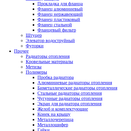
Прокладка для фланца
Фланец алюминиевый
Фланец нержавеющий
Фланец пластиковый
Фланец стальной
Фланцевый фильтр
Штуцер
Элеватор водоструйный
Футорки
Прочее
Радиаторы отопления
Кровельные материалы
Метизы
Полимеры
Пробка радиатора
Алюминиевые радиаторы отопления
Биметаллические радиаторы отопления
Стальные радиаторы отопления
Чугунные радиаторы отопления
Экран для радиатора отопления
Желоб и комплектующие
Конек на крышу
Металлочерепица
Металлошифер
Гайки