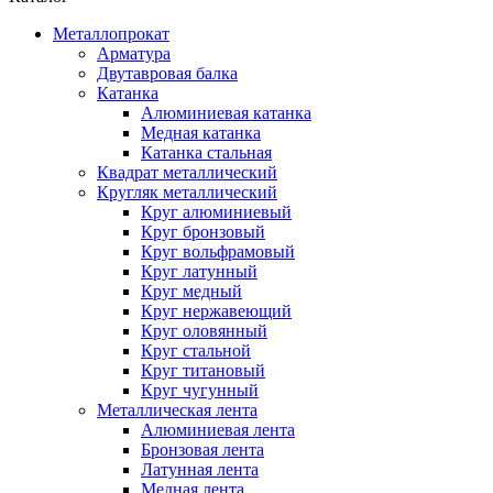
Металлопрокат
Арматура
Двутавровая балка
Катанка
Алюминиевая катанка
Медная катанка
Катанка стальная
Квадрат металлический
Кругляк металлический
Круг алюминиевый
Круг бронзовый
Круг вольфрамовый
Круг латунный
Круг медный
Круг нержавеющий
Круг оловянный
Круг стальной
Круг титановый
Круг чугунный
Металлическая лента
Алюминиевая лента
Бронзовая лента
Латунная лента
Медная лента