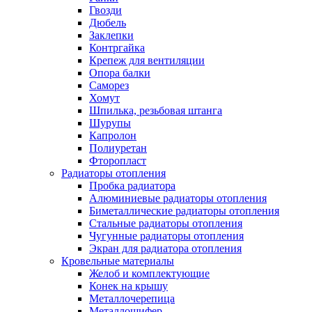
Гвозди
Дюбель
Заклепки
Контргайка
Крепеж для вентиляции
Опора балки
Саморез
Хомут
Шпилька, резьбовая штанга
Шурупы
Капролон
Полиуретан
Фторопласт
Радиаторы отопления
Пробка радиатора
Алюминиевые радиаторы отопления
Биметаллические радиаторы отопления
Стальные радиаторы отопления
Чугунные радиаторы отопления
Экран для радиатора отопления
Кровельные материалы
Желоб и комплектующие
Конек на крышу
Металлочерепица
Металлошифер