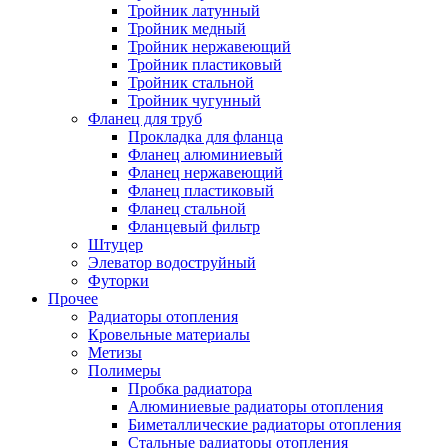
Тройник латунный
Тройник медный
Тройник нержавеющий
Тройник пластиковый
Тройник стальной
Тройник чугунный
Фланец для труб
Прокладка для фланца
Фланец алюминиевый
Фланец нержавеющий
Фланец пластиковый
Фланец стальной
Фланцевый фильтр
Штуцер
Элеватор водоструйный
Футорки
Прочее
Радиаторы отопления
Кровельные материалы
Метизы
Полимеры
Пробка радиатора
Алюминиевые радиаторы отопления
Биметаллические радиаторы отопления
Стальные радиаторы отопления