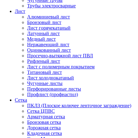
Чугунные трубы
Трубы электросварные
Лист
Алюминиевый лист
Бронзовый лист
Лист горячекатаный
Латунный лист
Медный лист
Нержавеющий лист
Оцинкованный лист
Просечно-вытяжной лист ПВЛ
Рифленый лист
Лист с полимерным покрытием
Титановый лист
Лист холоднокатаный
Чугунные листы
Перфорированные листы
Профлист (профнастил)
Сетка
ПКЛЗ (Плоское колючее ленточное заграждение)
Сетка ЦПВС
Арматурная сетка
Бронзовая сетка
Дорожная сетка
Кладочная сетка