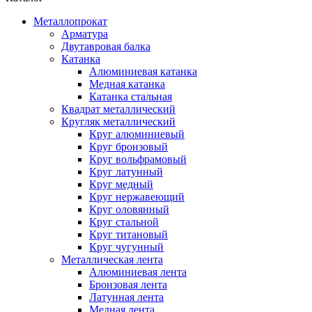
Металлопрокат
Арматура
Двутавровая балка
Катанка
Алюминиевая катанка
Медная катанка
Катанка стальная
Квадрат металлический
Кругляк металлический
Круг алюминиевый
Круг бронзовый
Круг вольфрамовый
Круг латунный
Круг медный
Круг нержавеющий
Круг оловянный
Круг стальной
Круг титановый
Круг чугунный
Металлическая лента
Алюминиевая лента
Бронзовая лента
Латунная лента
Медная лента