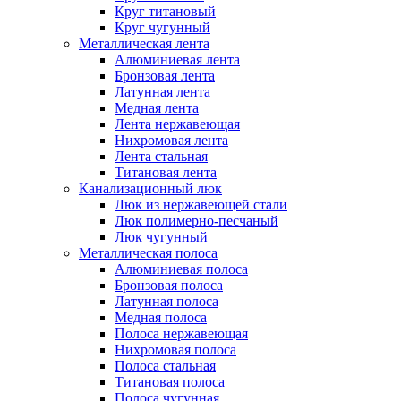
Круг титановый
Круг чугунный
Металлическая лента
Алюминиевая лента
Бронзовая лента
Латунная лента
Медная лента
Лента нержавеющая
Нихромовая лента
Лента стальная
Титановая лента
Канализационный люк
Люк из нержавеющей стали
Люк полимерно-песчаный
Люк чугунный
Металлическая полоса
Алюминиевая полоса
Бронзовая полоса
Латунная полоса
Медная полоса
Полоса нержавеющая
Нихромовая полоса
Полоса стальная
Титановая полоса
Полоса чугунная