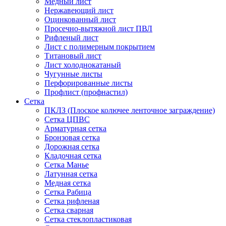
Медный лист
Нержавеющий лист
Оцинкованный лист
Просечно-вытяжной лист ПВЛ
Рифленый лист
Лист с полимерным покрытием
Титановый лист
Лист холоднокатаный
Чугунные листы
Перфорированные листы
Профлист (профнастил)
Сетка
ПКЛЗ (Плоское колючее ленточное заграждение)
Сетка ЦПВС
Арматурная сетка
Бронзовая сетка
Дорожная сетка
Кладочная сетка
Сетка Манье
Латунная сетка
Медная сетка
Сетка Рабица
Сетка рифленая
Сетка сварная
Сетка стеклопластиковая