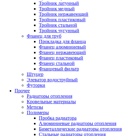
Тройник латунный
Тройник медный
Тройник нержавеющий
Тройник пластиковый
Тройник стальной
Тройник чугунный
Фланец для труб
Прокладка для фланца
Фланец алюминиевый
Фланец нержавеющий
Фланец пластиковый
Фланец стальной
Фланцевый фильтр
Штуцер
Элеватор водоструйный
Футорки
Прочее
Радиаторы отопления
Кровельные материалы
Метизы
Полимеры
Пробка радиатора
Алюминиевые радиаторы отопления
Биметаллические радиаторы отопления
Стальные радиаторы отопления