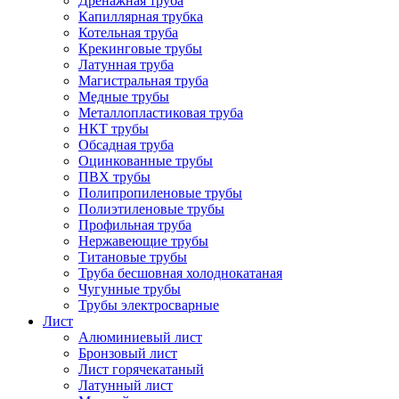
Дренажная труба
Капиллярная трубка
Котельная труба
Крекинговые трубы
Латунная труба
Магистральная труба
Медные трубы
Металлопластиковая труба
НКТ трубы
Обсадная труба
Оцинкованные трубы
ПВХ трубы
Полипропиленовые трубы
Полиэтиленовые трубы
Профильная труба
Нержавеющие трубы
Титановые трубы
Труба бесшовная холоднокатаная
Чугунные трубы
Трубы электросварные
Лист
Алюминиевый лист
Бронзовый лист
Лист горячекатаный
Латунный лист