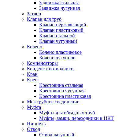
Задвижка стальная
Задвижка чугунная
Затвор
Клапан для труб
Клапан нержавеющий
Клапан пластиковый
Клапан стальной
Клапан чугунный
Колено
Колено пластиковое
Колено чугунное
Компенсаторы
Конденсатоотводчики
Кран
Крест
Крестовина стальная
Крестовина чугунная
Крестовина пластиковая
Межтрубное соединение
Муфта
Муфты для обсадных труб
Муфты, замки, переходники к НКТ
Ниппель
Отвод
Отвод латунный