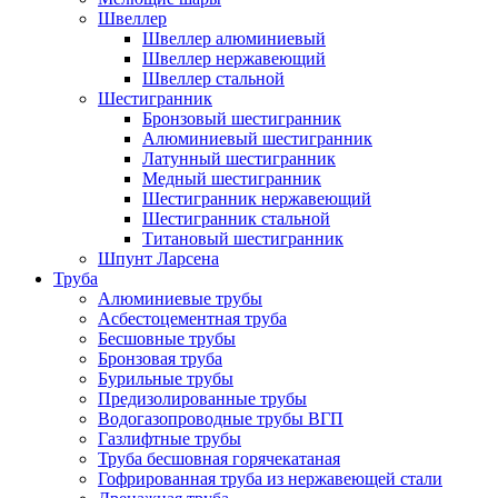
Швеллер
Швеллер алюминиевый
Швеллер нержавеющий
Швеллер стальной
Шестигранник
Бронзовый шестигранник
Алюминиевый шестигранник
Латунный шестигранник
Медный шестигранник
Шестигранник нержавеющий
Шестигранник стальной
Титановый шестигранник
Шпунт Ларсена
Труба
Алюминиевые трубы
Асбестоцементная труба
Бесшовные трубы
Бронзовая труба
Бурильные трубы
Предизолированные трубы
Водогазопроводные трубы ВГП
Газлифтные трубы
Труба бесшовная горячекатаная
Гофрированная труба из нержавеющей стали