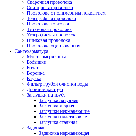
Сварочная проволока
Свинцовая проволока
Проволока с полимерным покрытием
Телеграфная проволока
Проволока торговая
Титановая проволока
Углеродистая проволока
Цинковая проволока
Проволока оцинкованная
Сантехарматура
Муфта американка
Бобышки
Бочата
Воронка
Втулка
Фильтр грубой очистки воды
Двойной раструб
Заглушки на трубу
Заглушка латунная
Заглушка медная
Заглушки нержавеющие
Заглушки пластиковые
Заглушка стальная
Задвижка
Задвижка нержавеющая