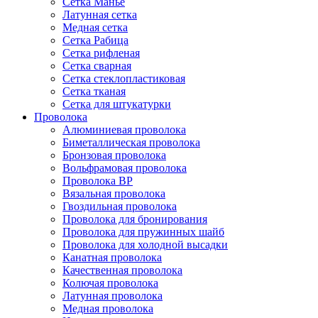
Сетка Манье
Латунная сетка
Медная сетка
Сетка Рабица
Сетка рифленая
Сетка сварная
Сетка стеклопластиковая
Сетка тканая
Сетка для штукатурки
Проволока
Алюминиевая проволока
Биметаллическая проволока
Бронзовая проволока
Вольфрамовая проволока
Проволока ВР
Вязальная проволока
Гвоздильная проволока
Проволока для бронирования
Проволока для пружинных шайб
Проволока для холодной высадки
Канатная проволока
Качественная проволока
Колючая проволока
Латунная проволока
Медная проволока