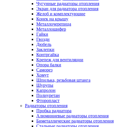
Чугунные радиаторы отопления
Экран для радиатора отопления
Желоб и комплектующие
Конек на крышу
Металлочерепица
Металлошифер
Гайки
Гвозди
Дюбель
Заклепки
Контргайка
Крепеж для вентиляции
Опора балки
Саморез
Хомут
Шпилька, резьбовая штанга
Шурупы
Капролон
Полиуретан
Фторопласт
Радиаторы отопления
Пробка радиатора
Алюминиевые радиаторы отопления
Биметаллические радиаторы отопления
Стальные радиаторы отопления