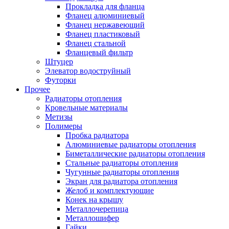
Прокладка для фланца
Фланец алюминиевый
Фланец нержавеющий
Фланец пластиковый
Фланец стальной
Фланцевый фильтр
Штуцер
Элеватор водоструйный
Футорки
Прочее
Радиаторы отопления
Кровельные материалы
Метизы
Полимеры
Пробка радиатора
Алюминиевые радиаторы отопления
Биметаллические радиаторы отопления
Стальные радиаторы отопления
Чугунные радиаторы отопления
Экран для радиатора отопления
Желоб и комплектующие
Конек на крышу
Металлочерепица
Металлошифер
Гайки