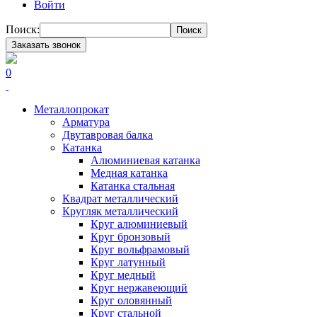
Войти
Поиск:
Поиск
Заказать звонок
0
Металлопрокат
Арматура
Двутавровая балка
Катанка
Алюминиевая катанка
Медная катанка
Катанка стальная
Квадрат металлический
Кругляк металлический
Круг алюминиевый
Круг бронзовый
Круг вольфрамовый
Круг латунный
Круг медный
Круг нержавеющий
Круг оловянный
Круг стальной