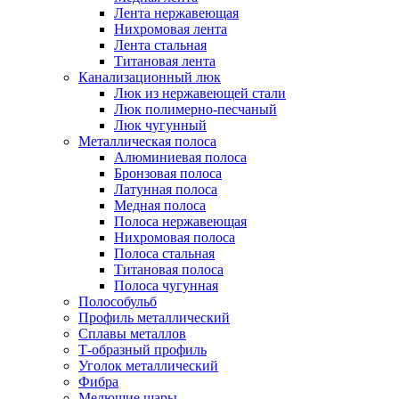
Лента нержавеющая
Нихромовая лента
Лента стальная
Титановая лента
Канализационный люк
Люк из нержавеющей стали
Люк полимерно-песчаный
Люк чугунный
Металлическая полоса
Алюминиевая полоса
Бронзовая полоса
Латунная полоса
Медная полоса
Полоса нержавеющая
Нихромовая полоса
Полоса стальная
Титановая полоса
Полоса чугунная
Полособульб
Профиль металлический
Сплавы металлов
Т-образный профиль
Уголок металлический
Фибра
Мелющие шары