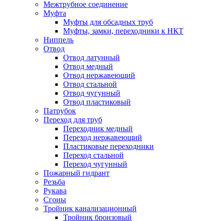
Межтрубное соединение
Муфта
Муфты для обсадных труб
Муфты, замки, переходники к НКТ
Ниппель
Отвод
Отвод латунный
Отвод медный
Отвод нержавеющий
Отвод стальной
Отвод чугунный
Отвод пластиковый
Патрубок
Переход для труб
Переходник медный
Переход нержавеющий
Пластиковые переходники
Переход стальной
Переход чугунный
Пожарный гидрант
Резьба
Рукава
Сгоны
Тройник канализационный
Тройник бронзовый