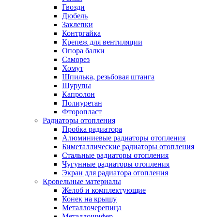
Гвозди
Дюбель
Заклепки
Контргайка
Крепеж для вентиляции
Опора балки
Саморез
Хомут
Шпилька, резьбовая штанга
Шурупы
Капролон
Полиуретан
Фторопласт
Радиаторы отопления
Пробка радиатора
Алюминиевые радиаторы отопления
Биметаллические радиаторы отопления
Стальные радиаторы отопления
Чугунные радиаторы отопления
Экран для радиатора отопления
Кровельные материалы
Желоб и комплектующие
Конек на крышу
Металлочерепица
Металлошифер