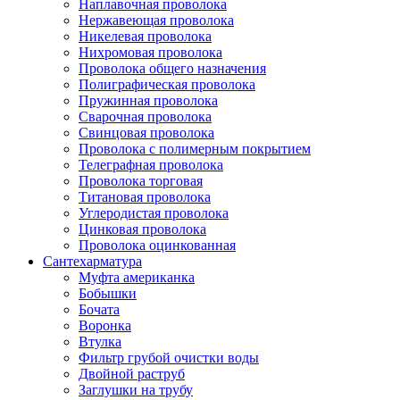
Наплавочная проволока
Нержавеющая проволока
Никелевая проволока
Нихромовая проволока
Проволока общего назначения
Полиграфическая проволока
Пружинная проволока
Сварочная проволока
Свинцовая проволока
Проволока с полимерным покрытием
Телеграфная проволока
Проволока торговая
Титановая проволока
Углеродистая проволока
Цинковая проволока
Проволока оцинкованная
Сантехарматура
Муфта американка
Бобышки
Бочата
Воронка
Втулка
Фильтр грубой очистки воды
Двойной раструб
Заглушки на трубу