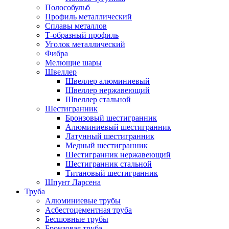
Полособульб
Профиль металлический
Сплавы металлов
Т-образный профиль
Уголок металлический
Фибра
Мелющие шары
Швеллер
Швеллер алюминиевый
Швеллер нержавеющий
Швеллер стальной
Шестигранник
Бронзовый шестигранник
Алюминиевый шестигранник
Латунный шестигранник
Медный шестигранник
Шестигранник нержавеющий
Шестигранник стальной
Титановый шестигранник
Шпунт Ларсена
Труба
Алюминиевые трубы
Асбестоцементная труба
Бесшовные трубы
Бронзовая труба