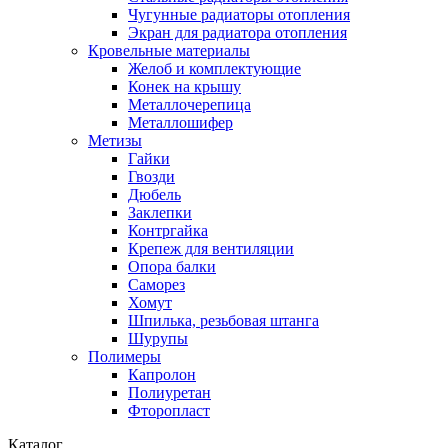
Чугунные радиаторы отопления
Экран для радиатора отопления
Кровельные материалы
Желоб и комплектующие
Конек на крышу
Металлочерепица
Металлошифер
Метизы
Гайки
Гвозди
Дюбель
Заклепки
Контргайка
Крепеж для вентиляции
Опора балки
Саморез
Хомут
Шпилька, резьбовая штанга
Шурупы
Полимеры
Капролон
Полиуретан
Фторопласт
Каталог