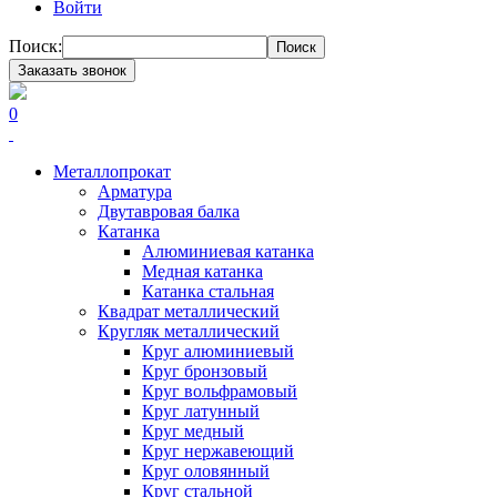
Войти
Поиск:
Поиск
Заказать звонок
0
Металлопрокат
Арматура
Двутавровая балка
Катанка
Алюминиевая катанка
Медная катанка
Катанка стальная
Квадрат металлический
Кругляк металлический
Круг алюминиевый
Круг бронзовый
Круг вольфрамовый
Круг латунный
Круг медный
Круг нержавеющий
Круг оловянный
Круг стальной