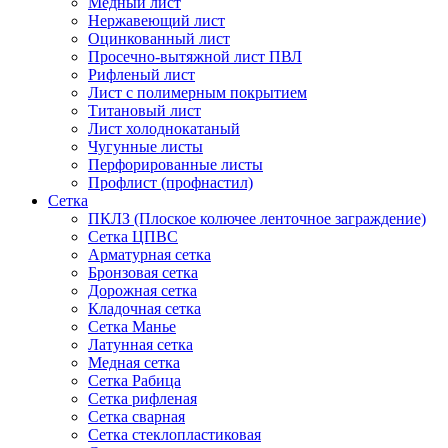
Медный лист
Нержавеющий лист
Оцинкованный лист
Просечно-вытяжной лист ПВЛ
Рифленый лист
Лист с полимерным покрытием
Титановый лист
Лист холоднокатаный
Чугунные листы
Перфорированные листы
Профлист (профнастил)
Сетка
ПКЛЗ (Плоское колючее ленточное заграждение)
Сетка ЦПВС
Арматурная сетка
Бронзовая сетка
Дорожная сетка
Кладочная сетка
Сетка Манье
Латунная сетка
Медная сетка
Сетка Рабица
Сетка рифленая
Сетка сварная
Сетка стеклопластиковая