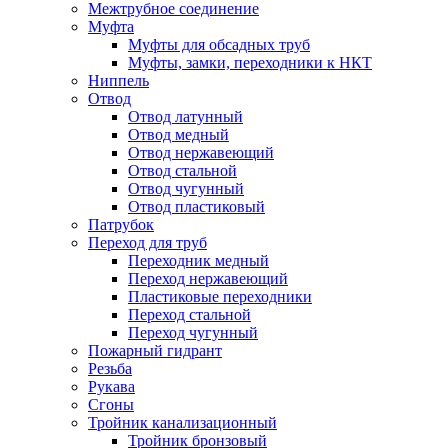
Межтрубное соединение
Муфта
Муфты для обсадных труб
Муфты, замки, переходники к НКТ
Ниппель
Отвод
Отвод латунный
Отвод медный
Отвод нержавеющий
Отвод стальной
Отвод чугунный
Отвод пластиковый
Патрубок
Переход для труб
Переходник медный
Переход нержавеющий
Пластиковые переходники
Переход стальной
Переход чугунный
Пожарный гидрант
Резьба
Рукава
Сгоны
Тройник канализационный
Тройник бронзовый