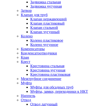
Задвижка стальная
Задвижка чугунная
Затвор
Клапан для труб
Клапан нержавеющий
Клапан пластиковый
Клапан стальной
Клапан чугунный
Колено
Колено пластиковое
Колено чугунное
Компенсаторы
Конденсатоотводчики
Кран
Крест
Крестовина стальная
Крестовина чугунная
Крестовина пластиковая
Межтрубное соединение
Муфта
Муфты для обсадных труб
Муфты, замки, переходники к НКТ
Ниппель
Отвод
Отвод латунный