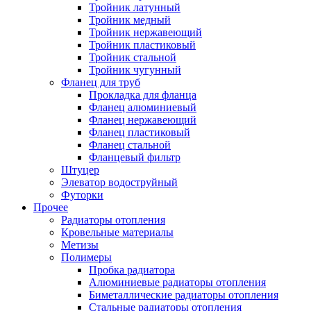
Тройник латунный
Тройник медный
Тройник нержавеющий
Тройник пластиковый
Тройник стальной
Тройник чугунный
Фланец для труб
Прокладка для фланца
Фланец алюминиевый
Фланец нержавеющий
Фланец пластиковый
Фланец стальной
Фланцевый фильтр
Штуцер
Элеватор водоструйный
Футорки
Прочее
Радиаторы отопления
Кровельные материалы
Метизы
Полимеры
Пробка радиатора
Алюминиевые радиаторы отопления
Биметаллические радиаторы отопления
Стальные радиаторы отопления