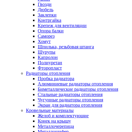
Гвозди
Дюбель
Заклепки
Контргайка
Крепеж для вентиляции
Опора балки
Саморез
Хомут
Шпилька, резьбовая штанга
Шурупы
Капролон
Полиуретан
Фторопласт
Радиаторы отопления
Пробка радиатора
Алюминиевые радиаторы отопления
Биметаллические радиаторы отопления
Стальные радиаторы отопления
Чугунные радиаторы отопления
Экран для радиатора отопления
Кровельные материалы
Желоб и комплектующие
Конек на крышу
Металлочерепица
Металлошифер