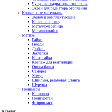
Чугунные радиаторы отопления
Экран для радиатора отопления
Кровельные материалы
Желоб и комплектующие
Конек на крышу
Металлочерепица
Металлошифер
Метизы
Гайки
Гвозди
Дюбель
Заклепки
Контргайка
Крепеж для вентиляции
Опора балки
Саморез
Хомут
Шпилька, резьбовая штанга
Шурупы
Полимеры
Капролон
Полиуретан
Фторопласт
Каталог