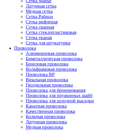
Сетка Манье
Латунная сетка
Медная сетка
Сетка Рабица
Сетка рифленая
Сетка сварная
Сетка стеклопластиковая
Сетка тканая
Сетка для штукатурки
Проволока
Алюминиевая проволока
Биметаллическая проволока
Бронзовая проволока
Вольфрамовая проволока
Проволока ВР
Вязальная проволока
Гвоздильная проволока
Проволока для бронирования
Проволока для пружинных шайб
Проволока для холодной высадки
Канатная проволока
Качественная проволока
Колючая проволока
Латунная проволока
Медная проволока