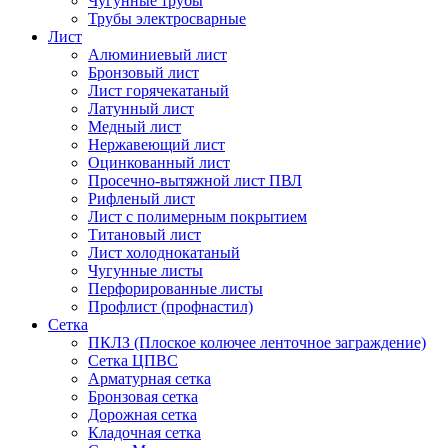
Чугунные трубы
Трубы электросварные
Лист
Алюминиевый лист
Бронзовый лист
Лист горячекатаный
Латунный лист
Медный лист
Нержавеющий лист
Оцинкованный лист
Просечно-вытяжной лист ПВЛ
Рифленый лист
Лист с полимерным покрытием
Титановый лист
Лист холоднокатаный
Чугунные листы
Перфорированные листы
Профлист (профнастил)
Сетка
ПКЛЗ (Плоское колючее ленточное заграждение)
Сетка ЦПВС
Арматурная сетка
Бронзовая сетка
Дорожная сетка
Кладочная сетка