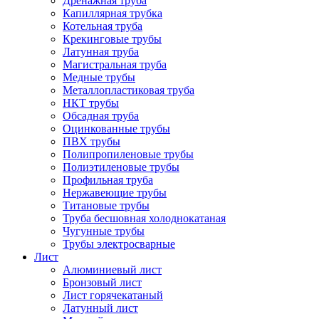
Дренажная труба
Капиллярная трубка
Котельная труба
Крекинговые трубы
Латунная труба
Магистральная труба
Медные трубы
Металлопластиковая труба
НКТ трубы
Обсадная труба
Оцинкованные трубы
ПВХ трубы
Полипропиленовые трубы
Полиэтиленовые трубы
Профильная труба
Нержавеющие трубы
Титановые трубы
Труба бесшовная холоднокатаная
Чугунные трубы
Трубы электросварные
Лист
Алюминиевый лист
Бронзовый лист
Лист горячекатаный
Латунный лист