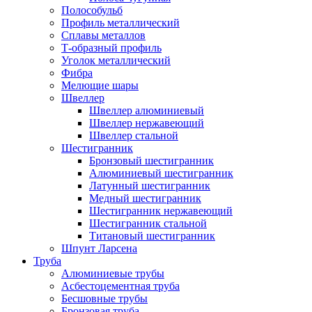
Полособульб
Профиль металлический
Сплавы металлов
Т-образный профиль
Уголок металлический
Фибра
Мелющие шары
Швеллер
Швеллер алюминиевый
Швеллер нержавеющий
Швеллер стальной
Шестигранник
Бронзовый шестигранник
Алюминиевый шестигранник
Латунный шестигранник
Медный шестигранник
Шестигранник нержавеющий
Шестигранник стальной
Титановый шестигранник
Шпунт Ларсена
Труба
Алюминиевые трубы
Асбестоцементная труба
Бесшовные трубы
Бронзовая труба