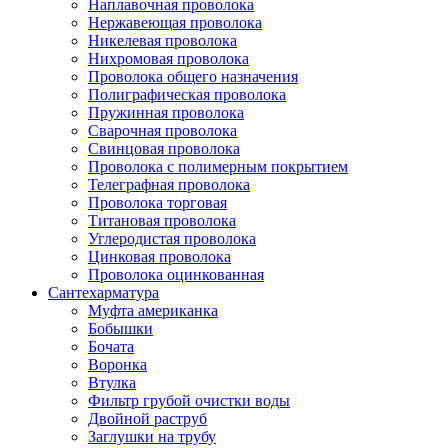
Наплавочная проволока
Нержавеющая проволока
Никелевая проволока
Нихромовая проволока
Проволока общего назначения
Полиграфическая проволока
Пружинная проволока
Сварочная проволока
Свинцовая проволока
Проволока с полимерным покрытием
Телеграфная проволока
Проволока торговая
Титановая проволока
Углеродистая проволока
Цинковая проволока
Проволока оцинкованная
Сантехарматура
Муфта американка
Бобышки
Бочата
Воронка
Втулка
Фильтр грубой очистки воды
Двойной раструб
Заглушки на трубу