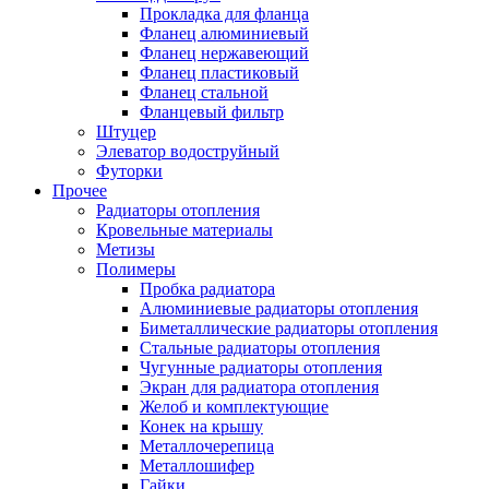
Прокладка для фланца
Фланец алюминиевый
Фланец нержавеющий
Фланец пластиковый
Фланец стальной
Фланцевый фильтр
Штуцер
Элеватор водоструйный
Футорки
Прочее
Радиаторы отопления
Кровельные материалы
Метизы
Полимеры
Пробка радиатора
Алюминиевые радиаторы отопления
Биметаллические радиаторы отопления
Стальные радиаторы отопления
Чугунные радиаторы отопления
Экран для радиатора отопления
Желоб и комплектующие
Конек на крышу
Металлочерепица
Металлошифер
Гайки