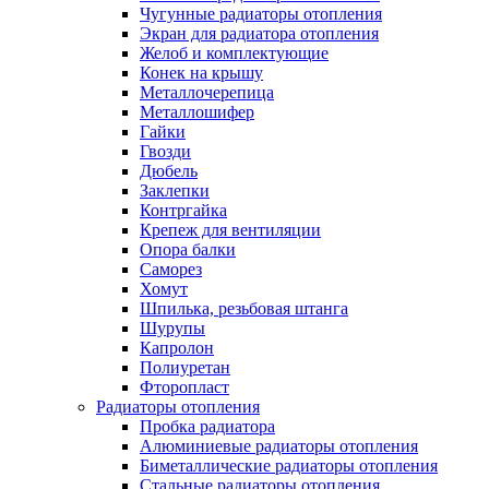
Чугунные радиаторы отопления
Экран для радиатора отопления
Желоб и комплектующие
Конек на крышу
Металлочерепица
Металлошифер
Гайки
Гвозди
Дюбель
Заклепки
Контргайка
Крепеж для вентиляции
Опора балки
Саморез
Хомут
Шпилька, резьбовая штанга
Шурупы
Капролон
Полиуретан
Фторопласт
Радиаторы отопления
Пробка радиатора
Алюминиевые радиаторы отопления
Биметаллические радиаторы отопления
Стальные радиаторы отопления