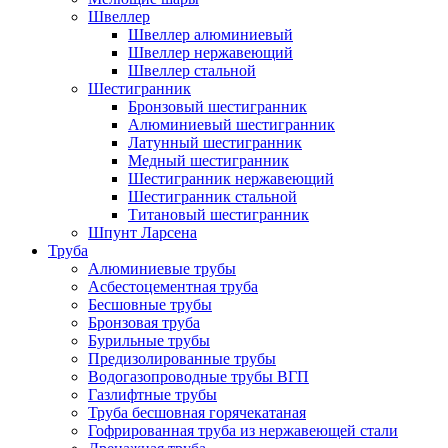
Швеллер
Швеллер алюминиевый
Швеллер нержавеющий
Швеллер стальной
Шестигранник
Бронзовый шестигранник
Алюминиевый шестигранник
Латунный шестигранник
Медный шестигранник
Шестигранник нержавеющий
Шестигранник стальной
Титановый шестигранник
Шпунт Ларсена
Труба
Алюминиевые трубы
Асбестоцементная труба
Бесшовные трубы
Бронзовая труба
Бурильные трубы
Предизолированные трубы
Водогазопроводные трубы ВГП
Газлифтные трубы
Труба бесшовная горячекатаная
Гофрированная труба из нержавеющей стали