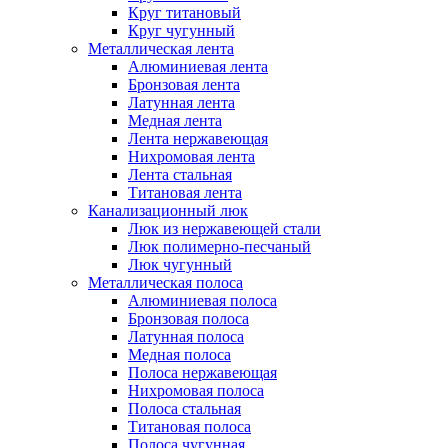
Круг титановый
Круг чугунный
Металлическая лента
Алюминиевая лента
Бронзовая лента
Латунная лента
Медная лента
Лента нержавеющая
Нихромовая лента
Лента стальная
Титановая лента
Канализационный люк
Люк из нержавеющей стали
Люк полимерно-песчаный
Люк чугунный
Металлическая полоса
Алюминиевая полоса
Бронзовая полоса
Латунная полоса
Медная полоса
Полоса нержавеющая
Нихромовая полоса
Полоса стальная
Титановая полоса
Полоса чугунная