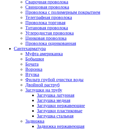
Сварочная проволока
Свинцовая проволока
Проволока с полимерным покрытием
Телеграфная проволока
Проволока торговая
Титановая проволока
Углеродистая проволока
Цинковая проволока
Проволока оцинкованная
Сантехарматура
Муфта американка
Бобышки
Бочата
Воронка
Втулка
Фильтр грубой очистки воды
Двойной раструб
Заглушки на трубу
Заглушка латунная
Заглушка медная
Заглушки нержавеющие
Заглушки пластиковые
Заглушка стальная
Задвижка
Задвижка нержавеющая