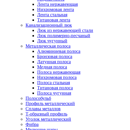
Лента нержавеющая
Нихромовая лента
Лента стальная
Титановая лента
Канализационный люк
Люк из нержавеющей стали
Люк полимерно-песчаный
Люк чугунный
Металлическая полоса
Алюминиевая полоса
Бронзовая полоса
Латунная полоса
Медная полоса
Полоса нержавеющая
Нихромовая полоса
Полоса стальная
Титановая полоса
Полоса чугунная
Полособульб
Профиль металлический
Сплавы металлов
Т-образный профиль
Уголок металлический
Фибра
Мелющие шары