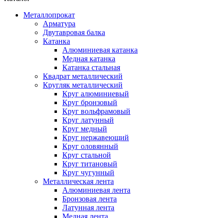
Металлопрокат
Арматура
Двутавровая балка
Катанка
Алюминиевая катанка
Медная катанка
Катанка стальная
Квадрат металлический
Кругляк металлический
Круг алюминиевый
Круг бронзовый
Круг вольфрамовый
Круг латунный
Круг медный
Круг нержавеющий
Круг оловянный
Круг стальной
Круг титановый
Круг чугунный
Металлическая лента
Алюминиевая лента
Бронзовая лента
Латунная лента
Медная лента