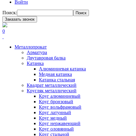
Войти
Поиск:
Поиск
Заказать звонок
0
Металлопрокат
Арматура
Двутавровая балка
Катанка
Алюминиевая катанка
Медная катанка
Катанка стальная
Квадрат металлический
Кругляк металлический
Круг алюминиевый
Круг бронзовый
Круг вольфрамовый
Круг латунный
Круг медный
Круг нержавеющий
Круг оловянный
Круг стальной