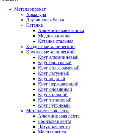
Металлопрокат
Арматура
Двутавровая балка
Катанка
Алюминиевая катанка
Медная катанка
Катанка стальная
Квадрат металлический
Кругляк металлический
Круг алюминиевый
Круг бронзовый
Круг вольфрамовый
Круг латунный
Круг медный
Круг нержавеющий
Круг оловянный
Круг стальной
Круг титановый
Круг чугунный
Металлическая лента
Алюминиевая лента
Бронзовая лента
Латунная лента
Медная лента