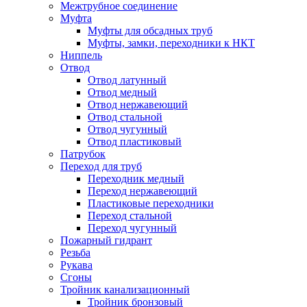
Межтрубное соединение
Муфта
Муфты для обсадных труб
Муфты, замки, переходники к НКТ
Ниппель
Отвод
Отвод латунный
Отвод медный
Отвод нержавеющий
Отвод стальной
Отвод чугунный
Отвод пластиковый
Патрубок
Переход для труб
Переходник медный
Переход нержавеющий
Пластиковые переходники
Переход стальной
Переход чугунный
Пожарный гидрант
Резьба
Рукава
Сгоны
Тройник канализационный
Тройник бронзовый