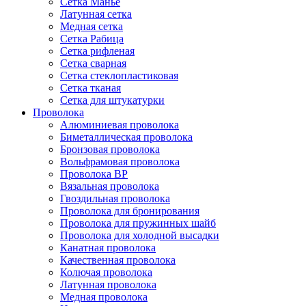
Сетка Манье
Латунная сетка
Медная сетка
Сетка Рабица
Сетка рифленая
Сетка сварная
Сетка стеклопластиковая
Сетка тканая
Сетка для штукатурки
Проволока
Алюминиевая проволока
Биметаллическая проволока
Бронзовая проволока
Вольфрамовая проволока
Проволока ВР
Вязальная проволока
Гвоздильная проволока
Проволока для бронирования
Проволока для пружинных шайб
Проволока для холодной высадки
Канатная проволока
Качественная проволока
Колючая проволока
Латунная проволока
Медная проволока