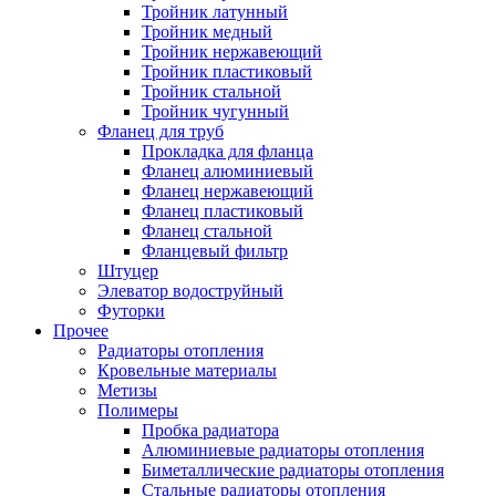
Тройник латунный
Тройник медный
Тройник нержавеющий
Тройник пластиковый
Тройник стальной
Тройник чугунный
Фланец для труб
Прокладка для фланца
Фланец алюминиевый
Фланец нержавеющий
Фланец пластиковый
Фланец стальной
Фланцевый фильтр
Штуцер
Элеватор водоструйный
Футорки
Прочее
Радиаторы отопления
Кровельные материалы
Метизы
Полимеры
Пробка радиатора
Алюминиевые радиаторы отопления
Биметаллические радиаторы отопления
Стальные радиаторы отопления