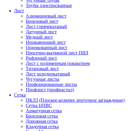
Чугунные трубы
Трубы электросварные
Лист
Алюминиевый лист
Бронзовый лист
Лист горячекатаный
Латунный лист
Медный лист
Нержавеющий лист
Оцинкованный лист
Просечно-вытяжной лист ПВЛ
Рифленый лист
Лист с полимерным покрытием
Титановый лист
Лист холоднокатаный
Чугунные листы
Перфорированные листы
Профлист (профнастил)
Сетка
ПКЛЗ (Плоское колючее ленточное заграждение)
Сетка ЦПВС
Арматурная сетка
Бронзовая сетка
Дорожная сетка
Кладочная сетка