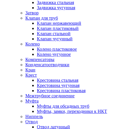
Задвижка стальная
Задвижка чугунная
Затвор
Клапан для труб
Клапан нержавеющий
Клапан пластиковый
Клапан стальной
Клапан чугунный
Колено
Колено пластиковое
Колено чугунное
Компенсаторы
Конденсатоотводчики
Кран
Крест
Крестовина стальная
Крестовина чугунная
Крестовина пластиковая
Межтрубное соединение
Муфта
Муфты для обсадных труб
Муфты, замки, переходники к НКТ
Ниппель
Отвод
Отвод латунный