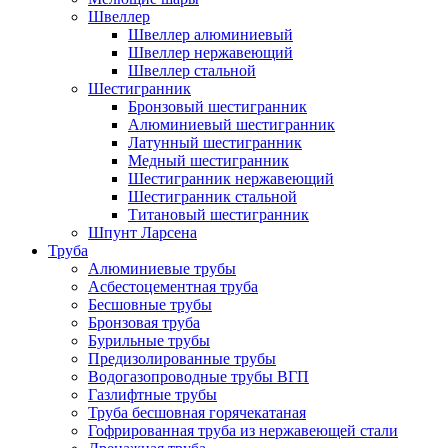
Швеллер
Швеллер алюминиевый
Швеллер нержавеющий
Швеллер стальной
Шестигранник
Бронзовый шестигранник
Алюминиевый шестигранник
Латунный шестигранник
Медный шестигранник
Шестигранник нержавеющий
Шестигранник стальной
Титановый шестигранник
Шпунт Ларсена
Труба
Алюминиевые трубы
Асбестоцементная труба
Бесшовные трубы
Бронзовая труба
Бурильные трубы
Предизолированные трубы
Водогазопроводные трубы ВГП
Газлифтные трубы
Труба бесшовная горячекатаная
Гофрированная труба из нержавеющей стали