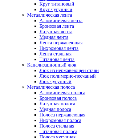
Круг титановый
Круг чугунный
Металлическая лента
Алюминиевая лента
Бронзовая лента
Латунная лента
Медная лента
Лента нержавеющая
Нихромовая лента
Лента стальная
Титановая лента
Канализационный люк
Люк из нержавеющей стали
Люк полимерно-песчаный
Люк чугунный
Металлическая полоса
Алюминиевая полоса
Бронзовая полоса
Латунная полоса
Медная полоса
Полоса нержавеющая
Нихромовая полоса
Полоса стальная
Титановая полоса
Полоса чугунная