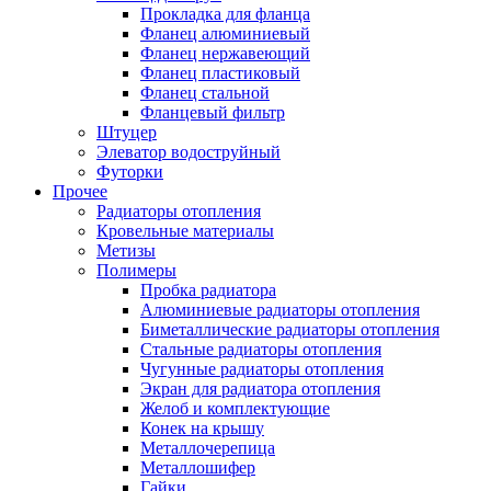
Прокладка для фланца
Фланец алюминиевый
Фланец нержавеющий
Фланец пластиковый
Фланец стальной
Фланцевый фильтр
Штуцер
Элеватор водоструйный
Футорки
Прочее
Радиаторы отопления
Кровельные материалы
Метизы
Полимеры
Пробка радиатора
Алюминиевые радиаторы отопления
Биметаллические радиаторы отопления
Стальные радиаторы отопления
Чугунные радиаторы отопления
Экран для радиатора отопления
Желоб и комплектующие
Конек на крышу
Металлочерепица
Металлошифер
Гайки