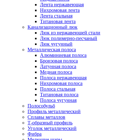
Лента нержавеющая
Нихромовая лента
Лента стальная
Титановая лента
Канализационный люк
Люк из нержавеющей стали
Люк полимерно-песчаный
Люк чугунный
Металлическая полоса
Алюминиевая полоса
Бронзовая полоса
Латунная полоса
Медная полоса
Полоса нержавеющая
Нихромовая полоса
Полоса стальная
Титановая полоса
Полоса чугунная
Полособульб
Профиль металлический
Сплавы металлов
Т-образный профиль
Уголок металлический
Фибра
Мелющие шары