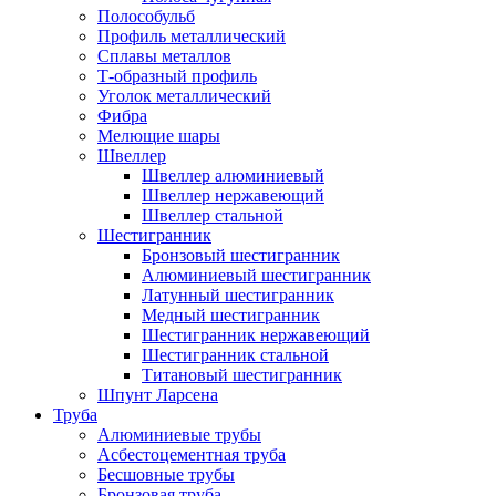
Полособульб
Профиль металлический
Сплавы металлов
Т-образный профиль
Уголок металлический
Фибра
Мелющие шары
Швеллер
Швеллер алюминиевый
Швеллер нержавеющий
Швеллер стальной
Шестигранник
Бронзовый шестигранник
Алюминиевый шестигранник
Латунный шестигранник
Медный шестигранник
Шестигранник нержавеющий
Шестигранник стальной
Титановый шестигранник
Шпунт Ларсена
Труба
Алюминиевые трубы
Асбестоцементная труба
Бесшовные трубы
Бронзовая труба