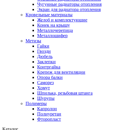
Чугунные радиаторы отопления
Экран для радиатора отопления
Кровельные материалы
Желоб и комплектующие
Конек на крышу
Металлочерепица
Металлошифер
Метизы
Гайки
Гвозди
Дюбель
Заклепки
Контргайка
Крепеж для вентиляции
Опора балки
Саморез
Хомут
Шпилька, резьбовая штанга
Шурупы
Полимеры
Капролон
Полиуретан
Фторопласт
Каталог