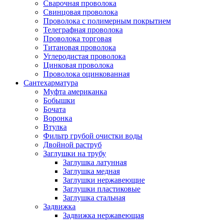
Сварочная проволока
Свинцовая проволока
Проволока с полимерным покрытием
Телеграфная проволока
Проволока торговая
Титановая проволока
Углеродистая проволока
Цинковая проволока
Проволока оцинкованная
Сантехарматура
Муфта американка
Бобышки
Бочата
Воронка
Втулка
Фильтр грубой очистки воды
Двойной раструб
Заглушки на трубу
Заглушка латунная
Заглушка медная
Заглушки нержавеющие
Заглушки пластиковые
Заглушка стальная
Задвижка
Задвижка нержавеющая