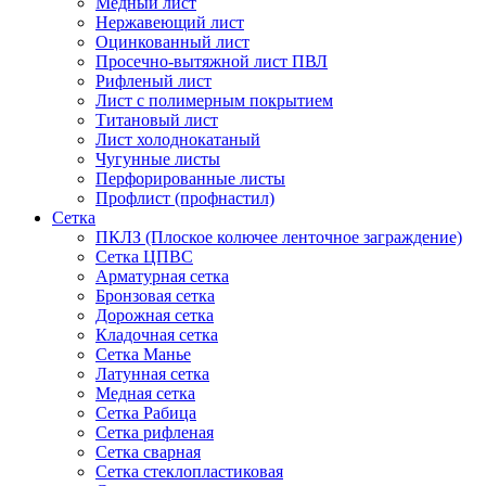
Медный лист
Нержавеющий лист
Оцинкованный лист
Просечно-вытяжной лист ПВЛ
Рифленый лист
Лист с полимерным покрытием
Титановый лист
Лист холоднокатаный
Чугунные листы
Перфорированные листы
Профлист (профнастил)
Сетка
ПКЛЗ (Плоское колючее ленточное заграждение)
Сетка ЦПВС
Арматурная сетка
Бронзовая сетка
Дорожная сетка
Кладочная сетка
Сетка Манье
Латунная сетка
Медная сетка
Сетка Рабица
Сетка рифленая
Сетка сварная
Сетка стеклопластиковая