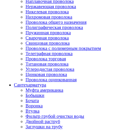
Наплавочная проволока
Нержавеющая проволока
Никелевая проволока
Нихромовая проволока
Проволока общего назначения
Полиграфическая проволока
Пружинная проволока
Сварочная проволока
Свинцовая проволока
Проволока с полимерным покрытием
Телеграфная проволока
Проволока торговая
Титановая проволока
Углеродистая проволока
Цинковая проволока
Проволока оцинкованная
Сантехарматура
Муфта американка
Бобышки
Бочата
Воронка
Втулка
Фильтр грубой очистки воды
Двойной раструб
Заглушки на трубу