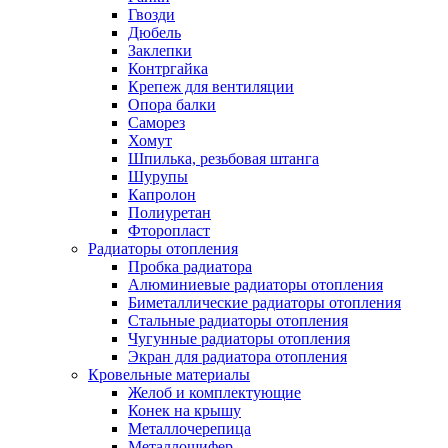
Гвозди
Дюбель
Заклепки
Контргайка
Крепеж для вентиляции
Опора балки
Саморез
Хомут
Шпилька, резьбовая штанга
Шурупы
Капролон
Полиуретан
Фторопласт
Радиаторы отопления
Пробка радиатора
Алюминиевые радиаторы отопления
Биметаллические радиаторы отопления
Стальные радиаторы отопления
Чугунные радиаторы отопления
Экран для радиатора отопления
Кровельные материалы
Желоб и комплектующие
Конек на крышу
Металлочерепица
Металлошифер