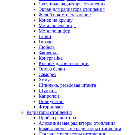
Чугунные радиаторы отопления
Экран для радиатора отопления
Желоб и комплектующие
Конек на крышу
Металлочерепица
Металлошифер
Гайки
Гвозди
Дюбель
Заклепки
Контргайка
Крепеж для вентиляции
Опора балки
Саморез
Хомут
Шпилька, резьбовая штанга
Шурупы
Капролон
Полиуретан
Фторопласт
Радиаторы отопления
Пробка радиатора
Алюминиевые радиаторы отопления
Биметаллические радиаторы отопления
Стальные радиаторы отопления