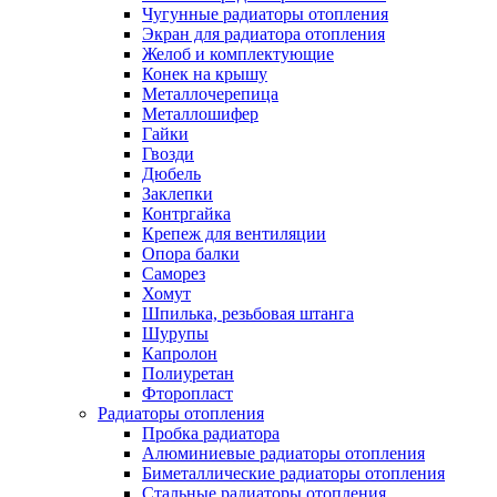
Чугунные радиаторы отопления
Экран для радиатора отопления
Желоб и комплектующие
Конек на крышу
Металлочерепица
Металлошифер
Гайки
Гвозди
Дюбель
Заклепки
Контргайка
Крепеж для вентиляции
Опора балки
Саморез
Хомут
Шпилька, резьбовая штанга
Шурупы
Капролон
Полиуретан
Фторопласт
Радиаторы отопления
Пробка радиатора
Алюминиевые радиаторы отопления
Биметаллические радиаторы отопления
Стальные радиаторы отопления