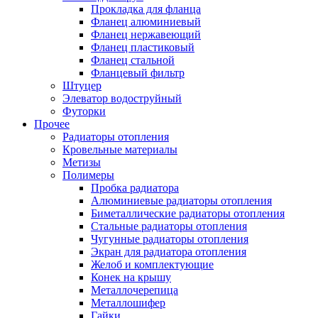
Прокладка для фланца
Фланец алюминиевый
Фланец нержавеющий
Фланец пластиковый
Фланец стальной
Фланцевый фильтр
Штуцер
Элеватор водоструйный
Футорки
Прочее
Радиаторы отопления
Кровельные материалы
Метизы
Полимеры
Пробка радиатора
Алюминиевые радиаторы отопления
Биметаллические радиаторы отопления
Стальные радиаторы отопления
Чугунные радиаторы отопления
Экран для радиатора отопления
Желоб и комплектующие
Конек на крышу
Металлочерепица
Металлошифер
Гайки