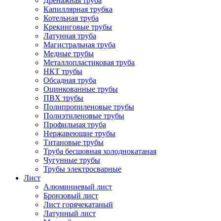
Дренажная труба
Капиллярная трубка
Котельная труба
Крекинговые трубы
Латунная труба
Магистральная труба
Медные трубы
Металлопластиковая труба
НКТ трубы
Обсадная труба
Оцинкованные трубы
ПВХ трубы
Полипропиленовые трубы
Полиэтиленовые трубы
Профильная труба
Нержавеющие трубы
Титановые трубы
Труба бесшовная холоднокатаная
Чугунные трубы
Трубы электросварные
Лист
Алюминиевый лист
Бронзовый лист
Лист горячекатаный
Латунный лист