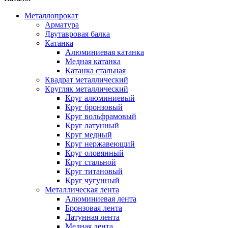
Металлопрокат
Арматура
Двутавровая балка
Катанка
Алюминиевая катанка
Медная катанка
Катанка стальная
Квадрат металлический
Кругляк металлический
Круг алюминиевый
Круг бронзовый
Круг вольфрамовый
Круг латунный
Круг медный
Круг нержавеющий
Круг оловянный
Круг стальной
Круг титановый
Круг чугунный
Металлическая лента
Алюминиевая лента
Бронзовая лента
Латунная лента
Медная лента