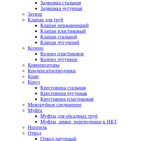
Задвижка стальная
Задвижка чугунная
Затвор
Клапан для труб
Клапан нержавеющий
Клапан пластиковый
Клапан стальной
Клапан чугунный
Колено
Колено пластиковое
Колено чугунное
Компенсаторы
Конденсатоотводчики
Кран
Крест
Крестовина стальная
Крестовина чугунная
Крестовина пластиковая
Межтрубное соединение
Муфта
Муфты для обсадных труб
Муфты, замки, переходники к НКТ
Ниппель
Отвод
Отвод латунный