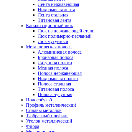
Лента нержавеющая
Нихромовая лента
Лента стальная
Титановая лента
Канализационный люк
Люк из нержавеющей стали
Люк полимерно-песчаный
Люк чугунный
Металлическая полоса
Алюминиевая полоса
Бронзовая полоса
Латунная полоса
Медная полоса
Полоса нержавеющая
Нихромовая полоса
Полоса стальная
Титановая полоса
Полоса чугунная
Полособульб
Профиль металлический
Сплавы металлов
Т-образный профиль
Уголок металлический
Фибра
Мелющие шары