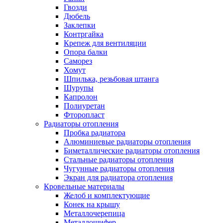
Гвозди
Дюбель
Заклепки
Контргайка
Крепеж для вентиляции
Опора балки
Саморез
Хомут
Шпилька, резьбовая штанга
Шурупы
Капролон
Полиуретан
Фторопласт
Радиаторы отопления
Пробка радиатора
Алюминиевые радиаторы отопления
Биметаллические радиаторы отопления
Стальные радиаторы отопления
Чугунные радиаторы отопления
Экран для радиатора отопления
Кровельные материалы
Желоб и комплектующие
Конек на крышу
Металлочерепица
Металлошифер