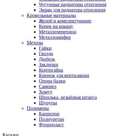
Чугунные радиаторы отопления
Экран для радиатора отопления
Кровельные материалы
Желоб и комплектующие
Конек на крышу
Металлочерепица
Металлошифер
Метизы
Гайки
Гвозди
Дюбель
Заклепки
Контргайка
Крепеж для вентиляции
Опора балки
Саморез
Хомут
Шпилька, резьбовая штанга
Шурупы
Полимеры
Капролон
Полиуретан
Фторопласт
Каталог