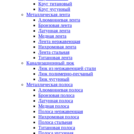
Круг титановый
Круг чугунный
Металлическая лента
Алюминиевая лента
Бронзовая лента
Латунная лента
Медная лента
Лента нержавеющая
Нихромовая лента
Лента стальная
Титановая лента
Канализационный люк
Люк из нержавеющей стали
Люк полимерно-песчаный
Люк чугунный
Металлическая полоса
Алюминиевая полоса
Бронзовая полоса
Латунная полоса
Медная полоса
Полоса нержавеющая
Нихромовая полоса
Полоса стальная
Титановая полоса
Полоса чугунная