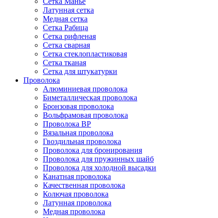
Сетка Манье
Латунная сетка
Медная сетка
Сетка Рабица
Сетка рифленая
Сетка сварная
Сетка стеклопластиковая
Сетка тканая
Сетка для штукатурки
Проволока
Алюминиевая проволока
Биметаллическая проволока
Бронзовая проволока
Вольфрамовая проволока
Проволока ВР
Вязальная проволока
Гвоздильная проволока
Проволока для бронирования
Проволока для пружинных шайб
Проволока для холодной высадки
Канатная проволока
Качественная проволока
Колючая проволока
Латунная проволока
Медная проволока