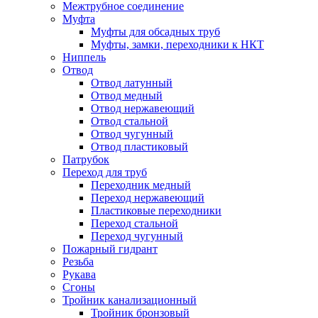
Межтрубное соединение
Муфта
Муфты для обсадных труб
Муфты, замки, переходники к НКТ
Ниппель
Отвод
Отвод латунный
Отвод медный
Отвод нержавеющий
Отвод стальной
Отвод чугунный
Отвод пластиковый
Патрубок
Переход для труб
Переходник медный
Переход нержавеющий
Пластиковые переходники
Переход стальной
Переход чугунный
Пожарный гидрант
Резьба
Рукава
Сгоны
Тройник канализационный
Тройник бронзовый