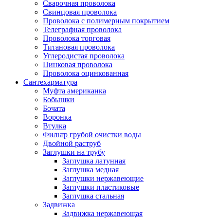
Сварочная проволока
Свинцовая проволока
Проволока с полимерным покрытием
Телеграфная проволока
Проволока торговая
Титановая проволока
Углеродистая проволока
Цинковая проволока
Проволока оцинкованная
Сантехарматура
Муфта американка
Бобышки
Бочата
Воронка
Втулка
Фильтр грубой очистки воды
Двойной раструб
Заглушки на трубу
Заглушка латунная
Заглушка медная
Заглушки нержавеющие
Заглушки пластиковые
Заглушка стальная
Задвижка
Задвижка нержавеющая