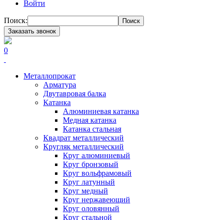
Войти
Поиск:
Поиск
Заказать звонок
0
Металлопрокат
Арматура
Двутавровая балка
Катанка
Алюминиевая катанка
Медная катанка
Катанка стальная
Квадрат металлический
Кругляк металлический
Круг алюминиевый
Круг бронзовый
Круг вольфрамовый
Круг латунный
Круг медный
Круг нержавеющий
Круг оловянный
Круг стальной