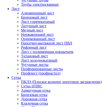
Чугунные трубы
Трубы электросварные
Лист
Алюминиевый лист
Бронзовый лист
Лист горячекатаный
Латунный лист
Медный лист
Нержавеющий лист
Оцинкованный лист
Просечно-вытяжной лист ПВЛ
Рифленый лист
Лист с полимерным покрытием
Титановый лист
Лист холоднокатаный
Чугунные листы
Перфорированные листы
Профлист (профнастил)
Сетка
ПКЛЗ (Плоское колючее ленточное заграждение)
Сетка ЦПВС
Арматурная сетка
Бронзовая сетка
Дорожная сетка
Кладочная сетка