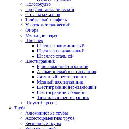
Полособульб
Профиль металлический
Сплавы металлов
Т-образный профиль
Уголок металлический
Фибра
Мелющие шары
Швеллер
Швеллер алюминиевый
Швеллер нержавеющий
Швеллер стальной
Шестигранник
Бронзовый шестигранник
Алюминиевый шестигранник
Латунный шестигранник
Медный шестигранник
Шестигранник нержавеющий
Шестигранник стальной
Титановый шестигранник
Шпунт Ларсена
Труба
Алюминиевые трубы
Асбестоцементная труба
Бесшовные трубы
Бронзовая труба