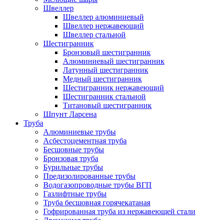
Швеллер
Швеллер алюминиевый
Швеллер нержавеющий
Швеллер стальной
Шестигранник
Бронзовый шестигранник
Алюминиевый шестигранник
Латунный шестигранник
Медный шестигранник
Шестигранник нержавеющий
Шестигранник стальной
Титановый шестигранник
Шпунт Ларсена
Труба
Алюминиевые трубы
Асбестоцементная труба
Бесшовные трубы
Бронзовая труба
Бурильные трубы
Предизолированные трубы
Водогазопроводные трубы ВГП
Газлифтные трубы
Труба бесшовная горячекатаная
Гофрированная труба из нержавеющей стали