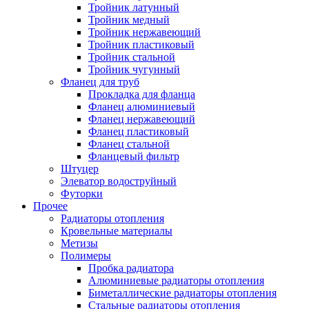
Тройник латунный
Тройник медный
Тройник нержавеющий
Тройник пластиковый
Тройник стальной
Тройник чугунный
Фланец для труб
Прокладка для фланца
Фланец алюминиевый
Фланец нержавеющий
Фланец пластиковый
Фланец стальной
Фланцевый фильтр
Штуцер
Элеватор водоструйный
Футорки
Прочее
Радиаторы отопления
Кровельные материалы
Метизы
Полимеры
Пробка радиатора
Алюминиевые радиаторы отопления
Биметаллические радиаторы отопления
Стальные радиаторы отопления