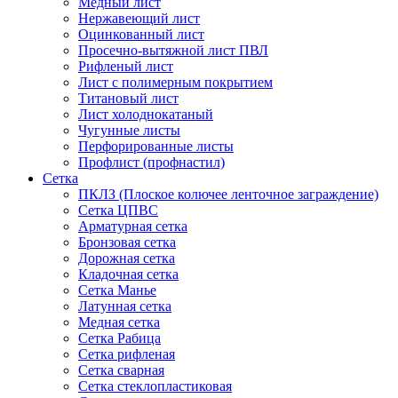
Медный лист
Нержавеющий лист
Оцинкованный лист
Просечно-вытяжной лист ПВЛ
Рифленый лист
Лист с полимерным покрытием
Титановый лист
Лист холоднокатаный
Чугунные листы
Перфорированные листы
Профлист (профнастил)
Сетка
ПКЛЗ (Плоское колючее ленточное заграждение)
Сетка ЦПВС
Арматурная сетка
Бронзовая сетка
Дорожная сетка
Кладочная сетка
Сетка Манье
Латунная сетка
Медная сетка
Сетка Рабица
Сетка рифленая
Сетка сварная
Сетка стеклопластиковая