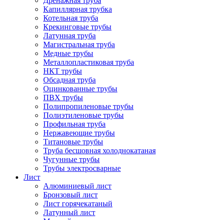
Дренажная труба
Капиллярная трубка
Котельная труба
Крекинговые трубы
Латунная труба
Магистральная труба
Медные трубы
Металлопластиковая труба
НКТ трубы
Обсадная труба
Оцинкованные трубы
ПВХ трубы
Полипропиленовые трубы
Полиэтиленовые трубы
Профильная труба
Нержавеющие трубы
Титановые трубы
Труба бесшовная холоднокатаная
Чугунные трубы
Трубы электросварные
Лист
Алюминиевый лист
Бронзовый лист
Лист горячекатаный
Латунный лист