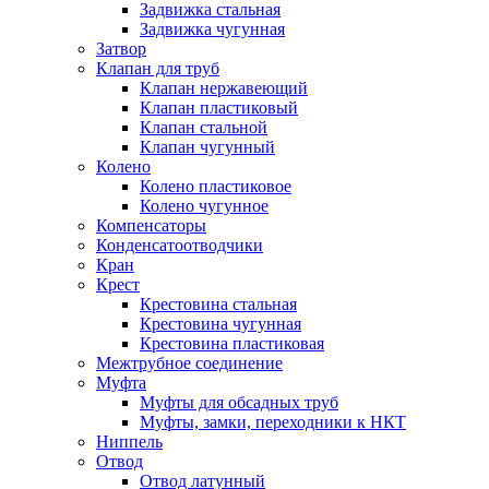
Задвижка стальная
Задвижка чугунная
Затвор
Клапан для труб
Клапан нержавеющий
Клапан пластиковый
Клапан стальной
Клапан чугунный
Колено
Колено пластиковое
Колено чугунное
Компенсаторы
Конденсатоотводчики
Кран
Крест
Крестовина стальная
Крестовина чугунная
Крестовина пластиковая
Межтрубное соединение
Муфта
Муфты для обсадных труб
Муфты, замки, переходники к НКТ
Ниппель
Отвод
Отвод латунный