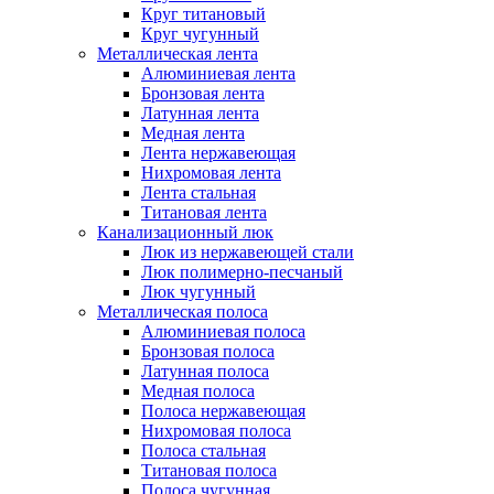
Круг титановый
Круг чугунный
Металлическая лента
Алюминиевая лента
Бронзовая лента
Латунная лента
Медная лента
Лента нержавеющая
Нихромовая лента
Лента стальная
Титановая лента
Канализационный люк
Люк из нержавеющей стали
Люк полимерно-песчаный
Люк чугунный
Металлическая полоса
Алюминиевая полоса
Бронзовая полоса
Латунная полоса
Медная полоса
Полоса нержавеющая
Нихромовая полоса
Полоса стальная
Титановая полоса
Полоса чугунная