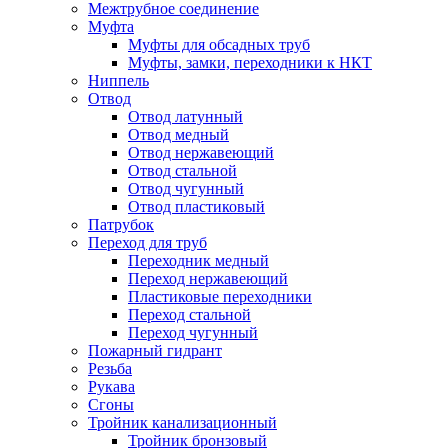
Межтрубное соединение
Муфта
Муфты для обсадных труб
Муфты, замки, переходники к НКТ
Ниппель
Отвод
Отвод латунный
Отвод медный
Отвод нержавеющий
Отвод стальной
Отвод чугунный
Отвод пластиковый
Патрубок
Переход для труб
Переходник медный
Переход нержавеющий
Пластиковые переходники
Переход стальной
Переход чугунный
Пожарный гидрант
Резьба
Рукава
Сгоны
Тройник канализационный
Тройник бронзовый