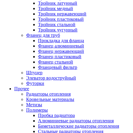
Тройник латунный
Тройник медный
Тройник нержавеющий
Тройник пластиковый
Тройник стальной
Тройник чугунный
Фланец для труб
Прокладка для фланца
Фланец алюминиевый
Фланец нержавеющий
Фланец пластиковый
Фланец стальной
Фланцевый фильтр
Штуцер
Элеватор водоструйный
Футорки
Прочее
Радиаторы отопления
Кровельные материалы
Метизы
Полимеры
Пробка радиатора
Алюминиевые радиаторы отопления
Биметаллические радиаторы отопления
Стальные радиаторы отопления