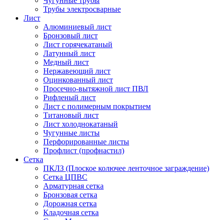
Чугунные трубы
Трубы электросварные
Лист
Алюминиевый лист
Бронзовый лист
Лист горячекатаный
Латунный лист
Медный лист
Нержавеющий лист
Оцинкованный лист
Просечно-вытяжной лист ПВЛ
Рифленый лист
Лист с полимерным покрытием
Титановый лист
Лист холоднокатаный
Чугунные листы
Перфорированные листы
Профлист (профнастил)
Сетка
ПКЛЗ (Плоское колючее ленточное заграждение)
Сетка ЦПВС
Арматурная сетка
Бронзовая сетка
Дорожная сетка
Кладочная сетка