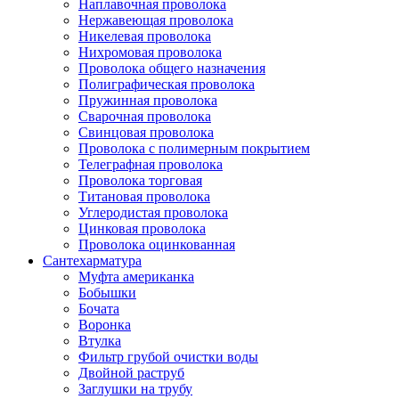
Наплавочная проволока
Нержавеющая проволока
Никелевая проволока
Нихромовая проволока
Проволока общего назначения
Полиграфическая проволока
Пружинная проволока
Сварочная проволока
Свинцовая проволока
Проволока с полимерным покрытием
Телеграфная проволока
Проволока торговая
Титановая проволока
Углеродистая проволока
Цинковая проволока
Проволока оцинкованная
Сантехарматура
Муфта американка
Бобышки
Бочата
Воронка
Втулка
Фильтр грубой очистки воды
Двойной раструб
Заглушки на трубу