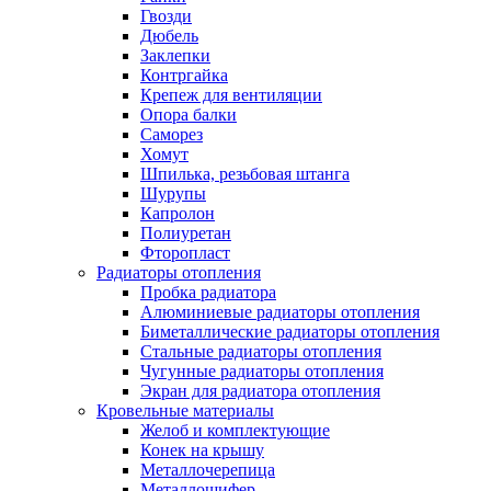
Гвозди
Дюбель
Заклепки
Контргайка
Крепеж для вентиляции
Опора балки
Саморез
Хомут
Шпилька, резьбовая штанга
Шурупы
Капролон
Полиуретан
Фторопласт
Радиаторы отопления
Пробка радиатора
Алюминиевые радиаторы отопления
Биметаллические радиаторы отопления
Стальные радиаторы отопления
Чугунные радиаторы отопления
Экран для радиатора отопления
Кровельные материалы
Желоб и комплектующие
Конек на крышу
Металлочерепица
Металлошифер