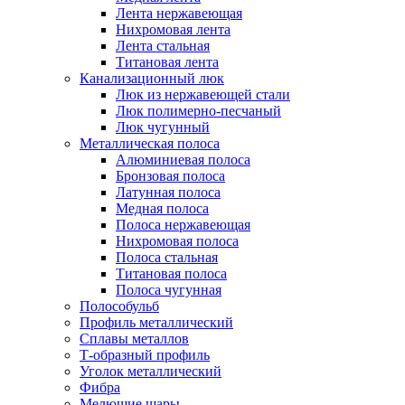
Лента нержавеющая
Нихромовая лента
Лента стальная
Титановая лента
Канализационный люк
Люк из нержавеющей стали
Люк полимерно-песчаный
Люк чугунный
Металлическая полоса
Алюминиевая полоса
Бронзовая полоса
Латунная полоса
Медная полоса
Полоса нержавеющая
Нихромовая полоса
Полоса стальная
Титановая полоса
Полоса чугунная
Полособульб
Профиль металлический
Сплавы металлов
Т-образный профиль
Уголок металлический
Фибра
Мелющие шары