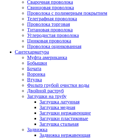
Сварочная проволока
Свинцовая проволока
Проволока с полимерным покрытием
Телеграфная проволока
Проволока торговая
Титановая проволока
Углеродистая проволока
Цинковая проволока
Проволока оцинкованная
Сантехарматура
Муфта американка
Бобышки
Бочата
Воронка
Втулка
Фильтр грубой очистки воды
Двойной раструб
Заглушки на трубу
Заглушка латунная
Заглушка медная
Заглушки нержавеющие
Заглушки пластиковые
Заглушка стальная
Задвижка
Задвижка нержавеющая