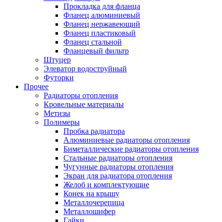
Прокладка для фланца
Фланец алюминиевый
Фланец нержавеющий
Фланец пластиковый
Фланец стальной
Фланцевый фильтр
Штуцер
Элеватор водоструйный
Футорки
Прочее
Радиаторы отопления
Кровельные материалы
Метизы
Полимеры
Пробка радиатора
Алюминиевые радиаторы отопления
Биметаллические радиаторы отопления
Стальные радиаторы отопления
Чугунные радиаторы отопления
Экран для радиатора отопления
Желоб и комплектующие
Конек на крышу
Металлочерепица
Металлошифер
Гайки