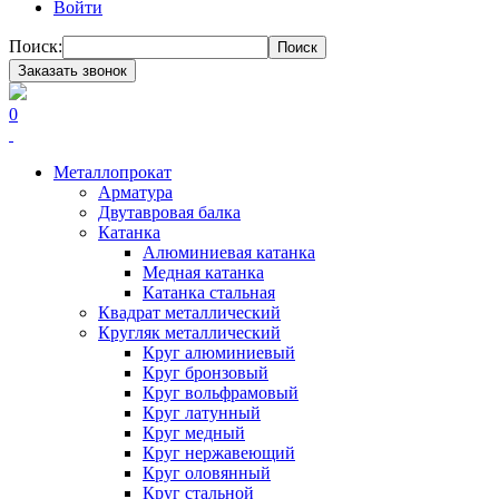
Войти
Поиск:
Поиск
Заказать звонок
0
Металлопрокат
Арматура
Двутавровая балка
Катанка
Алюминиевая катанка
Медная катанка
Катанка стальная
Квадрат металлический
Кругляк металлический
Круг алюминиевый
Круг бронзовый
Круг вольфрамовый
Круг латунный
Круг медный
Круг нержавеющий
Круг оловянный
Круг стальной