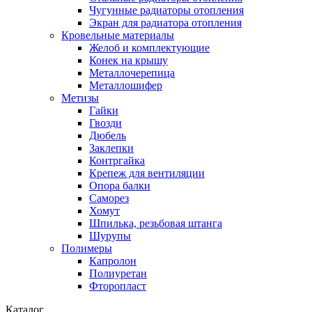
Чугунные радиаторы отопления
Экран для радиатора отопления
Кровельные материалы
Желоб и комплектующие
Конек на крышу
Металлочерепица
Металлошифер
Метизы
Гайки
Гвозди
Дюбель
Заклепки
Контргайка
Крепеж для вентиляции
Опора балки
Саморез
Хомут
Шпилька, резьбовая штанга
Шурупы
Полимеры
Капролон
Полиуретан
Фторопласт
Каталог