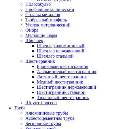
Полособульб
Профиль металлический
Сплавы металлов
Т-образный профиль
Уголок металлический
Фибра
Мелющие шары
Швеллер
Швеллер алюминиевый
Швеллер нержавеющий
Швеллер стальной
Шестигранник
Бронзовый шестигранник
Алюминиевый шестигранник
Латунный шестигранник
Медный шестигранник
Шестигранник нержавеющий
Шестигранник стальной
Титановый шестигранник
Шпунт Ларсена
Труба
Алюминиевые трубы
Асбестоцементная труба
Бесшовные трубы
Бронзовая труба