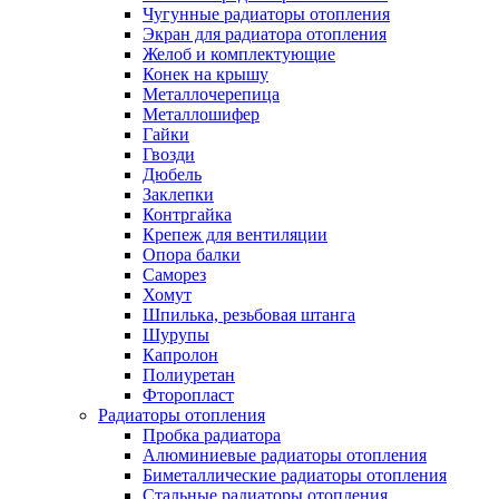
Чугунные радиаторы отопления
Экран для радиатора отопления
Желоб и комплектующие
Конек на крышу
Металлочерепица
Металлошифер
Гайки
Гвозди
Дюбель
Заклепки
Контргайка
Крепеж для вентиляции
Опора балки
Саморез
Хомут
Шпилька, резьбовая штанга
Шурупы
Капролон
Полиуретан
Фторопласт
Радиаторы отопления
Пробка радиатора
Алюминиевые радиаторы отопления
Биметаллические радиаторы отопления
Стальные радиаторы отопления