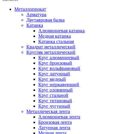
Металлопрокат
Арматура
Двутавровая балка
Катанка
Алюминиевая катанка
Медная катанка
Катанка стальная
Квадрат металлический
Кругляк металлический
Круг алюминиевый
Круг бронзовый
Круг вольфрамовый
Круг латунный
Круг медный
Круг нержавеющий
Круг оловянный
Круг стальной
Круг титановый
Круг чугунный
Металлическая лента
Алюминиевая лента
Бронзовая лента
Латунная лента
Медная лента