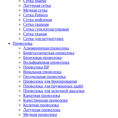
Сетка Манье
Латунная сетка
Медная сетка
Сетка Рабица
Сетка рифленая
Сетка сварная
Сетка стеклопластиковая
Сетка тканая
Сетка для штукатурки
Проволока
Алюминиевая проволока
Биметаллическая проволока
Бронзовая проволока
Вольфрамовая проволока
Проволока ВР
Вязальная проволока
Гвоздильная проволока
Проволока для бронирования
Проволока для пружинных шайб
Проволока для холодной высадки
Канатная проволока
Качественная проволока
Колючая проволока
Латунная проволока
Медная проволока