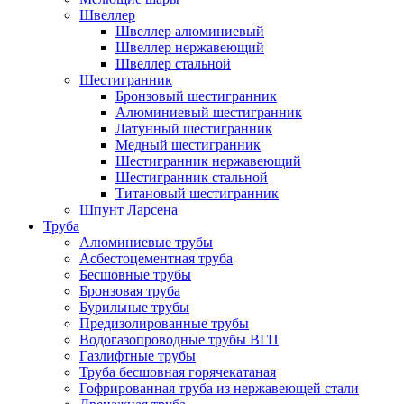
Швеллер
Швеллер алюминиевый
Швеллер нержавеющий
Швеллер стальной
Шестигранник
Бронзовый шестигранник
Алюминиевый шестигранник
Латунный шестигранник
Медный шестигранник
Шестигранник нержавеющий
Шестигранник стальной
Титановый шестигранник
Шпунт Ларсена
Труба
Алюминиевые трубы
Асбестоцементная труба
Бесшовные трубы
Бронзовая труба
Бурильные трубы
Предизолированные трубы
Водогазопроводные трубы ВГП
Газлифтные трубы
Труба бесшовная горячекатаная
Гофрированная труба из нержавеющей стали