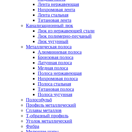
Лента нержавеющая
Нихромовая лента
Лента стальная
Титановая лента
Канализационный люк
Люк из нержавеющей стали
Люк полимерно-песчаный
Люк чугунный
Металлическая полоса
Алюминиевая полоса
Бронзовая полоса
Латунная полоса
Медная полоса
Полоса нержавеющая
Нихромовая полоса
Полоса стальная
Титановая полоса
Полоса чугунная
Полособульб
Профиль металлический
Сплавы металлов
Т-образный профиль
Уголок металлический
Фибра
Мелющие шары