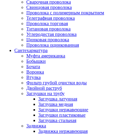
Сварочная проволока
Свинцовая проволока
Проволока с полимерным покрытием
Телеграфная проволока
Проволока торговая
Титановая проволока
Углеродистая проволока
Цинковая проволока
Проволока оцинкованная
Сантехарматура
Муфта американка
Бобышки
Бочата
Воронка
Втулка
Фильтр грубой очистки воды
Двойной раструб
Заглушки на трубу
Заглушка латунная
Заглушка медная
Заглушки нержавеющие
Заглушки пластиковые
Заглушка стальная
Задвижка
Задвижка нержавеющая