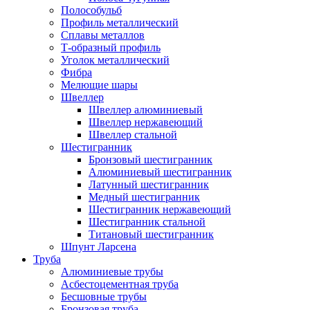
Полособульб
Профиль металлический
Сплавы металлов
Т-образный профиль
Уголок металлический
Фибра
Мелющие шары
Швеллер
Швеллер алюминиевый
Швеллер нержавеющий
Швеллер стальной
Шестигранник
Бронзовый шестигранник
Алюминиевый шестигранник
Латунный шестигранник
Медный шестигранник
Шестигранник нержавеющий
Шестигранник стальной
Титановый шестигранник
Шпунт Ларсена
Труба
Алюминиевые трубы
Асбестоцементная труба
Бесшовные трубы
Бронзовая труба