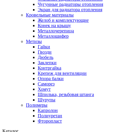
Чугунные радиаторы отопления
Экран для радиатора отопления
Кровельные материалы
Желоб и комплектующие
Конек на крышу
Металлочерепица
Металлошифер
Метизы
Гайки
Гвозди
Дюбель
Заклепки
Контргайка
Крепеж для вентиляции
Опора балки
Саморез
Хомут
Шпилька, резьбовая штанга
Шурупы
Полимеры
Капролон
Полиуретан
Фторопласт
Каталог