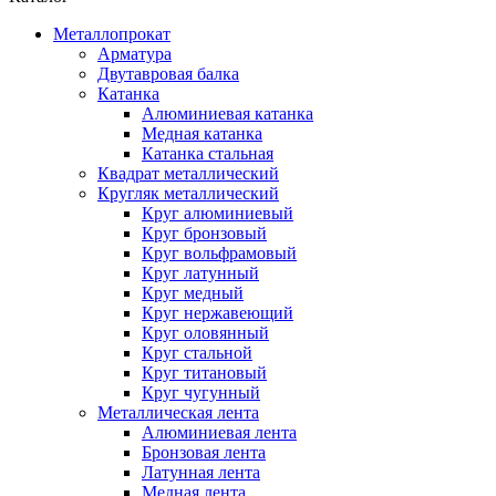
Металлопрокат
Арматура
Двутавровая балка
Катанка
Алюминиевая катанка
Медная катанка
Катанка стальная
Квадрат металлический
Кругляк металлический
Круг алюминиевый
Круг бронзовый
Круг вольфрамовый
Круг латунный
Круг медный
Круг нержавеющий
Круг оловянный
Круг стальной
Круг титановый
Круг чугунный
Металлическая лента
Алюминиевая лента
Бронзовая лента
Латунная лента
Медная лента