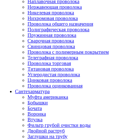
Наплавочная проволока
Нержавеющая проволока
Никелевая проволока
Нихромовая проволока
Проволока общего назначения
Полиграфическая проволока
Пружинная проволока
Сварочная проволока
Свинцовая проволока
Проволока с полимерным покрытием
Телеграфная проволока
Проволока торговая
Титановая проволока
Углеродистая проволока
Цинковая проволока
Проволока оцинкованная
Сантехарматура
Муфта американка
Бобышки
Бочата
Воронка
Втулка
Фильтр грубой очистки воды
Двойной раструб
Заглушки на трубу