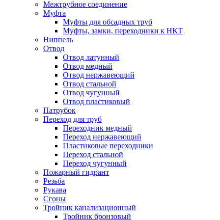
Межтрубное соединение
Муфта
Муфты для обсадных труб
Муфты, замки, переходники к НКТ
Ниппель
Отвод
Отвод латунный
Отвод медный
Отвод нержавеющий
Отвод стальной
Отвод чугунный
Отвод пластиковый
Патрубок
Переход для труб
Переходник медный
Переход нержавеющий
Пластиковые переходники
Переход стальной
Переход чугунный
Пожарный гидрант
Резьба
Рукава
Сгоны
Тройник канализационный
Тройник бронзовый