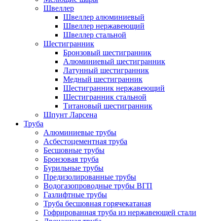
Швеллер
Швеллер алюминиевый
Швеллер нержавеющий
Швеллер стальной
Шестигранник
Бронзовый шестигранник
Алюминиевый шестигранник
Латунный шестигранник
Медный шестигранник
Шестигранник нержавеющий
Шестигранник стальной
Титановый шестигранник
Шпунт Ларсена
Труба
Алюминиевые трубы
Асбестоцементная труба
Бесшовные трубы
Бронзовая труба
Бурильные трубы
Предизолированные трубы
Водогазопроводные трубы ВГП
Газлифтные трубы
Труба бесшовная горячекатаная
Гофрированная труба из нержавеющей стали