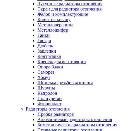
Чугунные радиаторы отопления
Экран для радиатора отопления
Желоб и комплектующие
Конек на крышу
Металлочерепица
Металлошифер
Гайки
Гвозди
Дюбель
Заклепки
Контргайка
Крепеж для вентиляции
Опора балки
Саморез
Хомут
Шпилька, резьбовая штанга
Шурупы
Капролон
Полиуретан
Фторопласт
Радиаторы отопления
Пробка радиатора
Алюминиевые радиаторы отопления
Биметаллические радиаторы отопления
Стальные радиаторы отопления