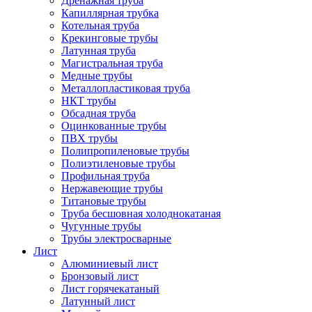
Дренажная труба
Капиллярная трубка
Котельная труба
Крекинговые трубы
Латунная труба
Магистральная труба
Медные трубы
Металлопластиковая труба
НКТ трубы
Обсадная труба
Оцинкованные трубы
ПВХ трубы
Полипропиленовые трубы
Полиэтиленовые трубы
Профильная труба
Нержавеющие трубы
Титановые трубы
Труба бесшовная холоднокатаная
Чугунные трубы
Трубы электросварные
Лист
Алюминиевый лист
Бронзовый лист
Лист горячекатаный
Латунный лист