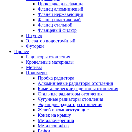
Прокладка для фланца
Фланец алюминиевый
Фланец нержавеющий
Фланец пластиковый
Фланец стальной
Фланцевый фильтр
Штуцер
Элеватор водоструйный
Футорки
Прочее
Радиаторы отопления
Кровельные материалы
Метизы
Полимеры
Пробка радиатора
Алюминиевые радиаторы отопления
Биметаллические радиаторы отопления
Стальные радиаторы отопления
Чугунные радиаторы отопления
Экран для радиатора отопления
Желоб и комплектующие
Конек на крышу
Металлочерепица
Металлошифер
Гайки