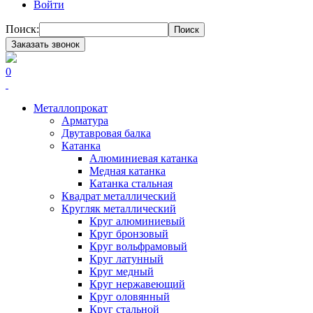
Войти
Поиск:
Поиск
Заказать звонок
0
Металлопрокат
Арматура
Двутавровая балка
Катанка
Алюминиевая катанка
Медная катанка
Катанка стальная
Квадрат металлический
Кругляк металлический
Круг алюминиевый
Круг бронзовый
Круг вольфрамовый
Круг латунный
Круг медный
Круг нержавеющий
Круг оловянный
Круг стальной