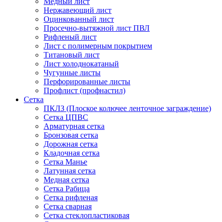
Медный лист
Нержавеющий лист
Оцинкованный лист
Просечно-вытяжной лист ПВЛ
Рифленый лист
Лист с полимерным покрытием
Титановый лист
Лист холоднокатаный
Чугунные листы
Перфорированные листы
Профлист (профнастил)
Сетка
ПКЛЗ (Плоское колючее ленточное заграждение)
Сетка ЦПВС
Арматурная сетка
Бронзовая сетка
Дорожная сетка
Кладочная сетка
Сетка Манье
Латунная сетка
Медная сетка
Сетка Рабица
Сетка рифленая
Сетка сварная
Сетка стеклопластиковая