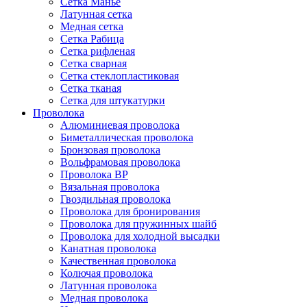
Сетка Манье
Латунная сетка
Медная сетка
Сетка Рабица
Сетка рифленая
Сетка сварная
Сетка стеклопластиковая
Сетка тканая
Сетка для штукатурки
Проволока
Алюминиевая проволока
Биметаллическая проволока
Бронзовая проволока
Вольфрамовая проволока
Проволока ВР
Вязальная проволока
Гвоздильная проволока
Проволока для бронирования
Проволока для пружинных шайб
Проволока для холодной высадки
Канатная проволока
Качественная проволока
Колючая проволока
Латунная проволока
Медная проволока