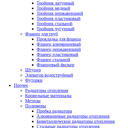
Тройник латунный
Тройник медный
Тройник нержавеющий
Тройник пластиковый
Тройник стальной
Тройник чугунный
Фланец для труб
Прокладка для фланца
Фланец алюминиевый
Фланец нержавеющий
Фланец пластиковый
Фланец стальной
Фланцевый фильтр
Штуцер
Элеватор водоструйный
Футорки
Прочее
Радиаторы отопления
Кровельные материалы
Метизы
Полимеры
Пробка радиатора
Алюминиевые радиаторы отопления
Биметаллические радиаторы отопления
Стальные радиаторы отопления