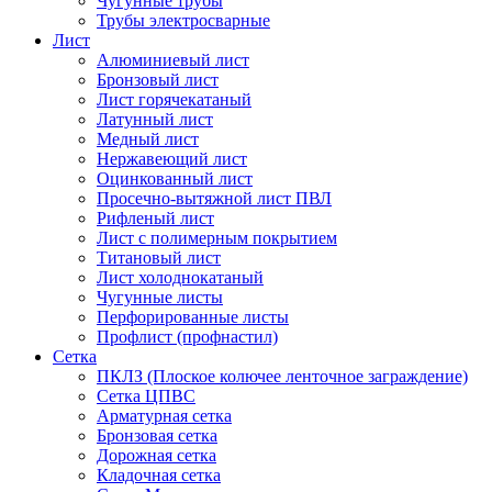
Чугунные трубы
Трубы электросварные
Лист
Алюминиевый лист
Бронзовый лист
Лист горячекатаный
Латунный лист
Медный лист
Нержавеющий лист
Оцинкованный лист
Просечно-вытяжной лист ПВЛ
Рифленый лист
Лист с полимерным покрытием
Титановый лист
Лист холоднокатаный
Чугунные листы
Перфорированные листы
Профлист (профнастил)
Сетка
ПКЛЗ (Плоское колючее ленточное заграждение)
Сетка ЦПВС
Арматурная сетка
Бронзовая сетка
Дорожная сетка
Кладочная сетка