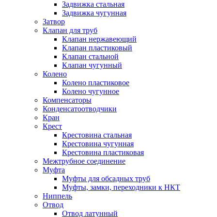
Задвижка стальная
Задвижка чугунная
Затвор
Клапан для труб
Клапан нержавеющий
Клапан пластиковый
Клапан стальной
Клапан чугунный
Колено
Колено пластиковое
Колено чугунное
Компенсаторы
Конденсатоотводчики
Кран
Крест
Крестовина стальная
Крестовина чугунная
Крестовина пластиковая
Межтрубное соединение
Муфта
Муфты для обсадных труб
Муфты, замки, переходники к НКТ
Ниппель
Отвод
Отвод латунный