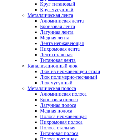
Круг титановый
Круг чугунный
Металлическая лента
Алюминиевая лента
Бронзовая лента
Латунная лента
Медная лента
Лента нержавеющая
Нихромовая лента
Лента стальная
Титановая лента
Канализационный люк
Люк из нержавеющей стали
Люк полимерно-песчаный
Люк чугунный
Металлическая полоса
Алюминиевая полоса
Бронзовая полоса
Латунная полоса
Медная полоса
Полоса нержавеющая
Нихромовая полоса
Полоса стальная
Титановая полоса
Полоса чугунная