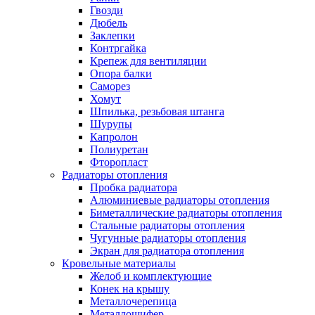
Гвозди
Дюбель
Заклепки
Контргайка
Крепеж для вентиляции
Опора балки
Саморез
Хомут
Шпилька, резьбовая штанга
Шурупы
Капролон
Полиуретан
Фторопласт
Радиаторы отопления
Пробка радиатора
Алюминиевые радиаторы отопления
Биметаллические радиаторы отопления
Стальные радиаторы отопления
Чугунные радиаторы отопления
Экран для радиатора отопления
Кровельные материалы
Желоб и комплектующие
Конек на крышу
Металлочерепица
Металлошифер