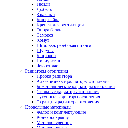
Гвозди
Дюбель
Заклепки
Контргайка
Крепеж для вентиляции
Опора балки
Саморез
Хомут
Шпилька, резьбовая штанга
Шурупы
Капролон
Полиуретан
Фторопласт
Радиаторы отопления
Пробка радиатора
Алюминиевые радиаторы отопления
Биметаллические радиаторы отопления
Стальные радиаторы отопления
Чугунные радиаторы отопления
Экран для радиатора отопления
Кровельные материалы
Желоб и комплектующие
Конек на крышу
Металлочерепица
Металлошифер