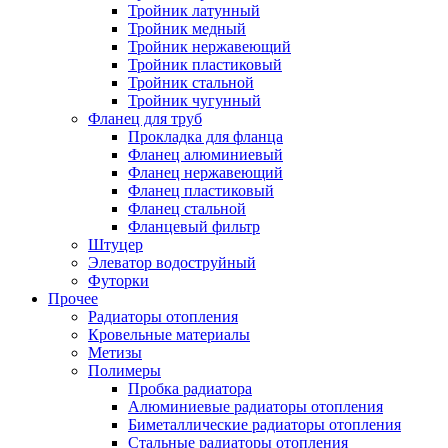
Тройник латунный
Тройник медный
Тройник нержавеющий
Тройник пластиковый
Тройник стальной
Тройник чугунный
Фланец для труб
Прокладка для фланца
Фланец алюминиевый
Фланец нержавеющий
Фланец пластиковый
Фланец стальной
Фланцевый фильтр
Штуцер
Элеватор водоструйный
Футорки
Прочее
Радиаторы отопления
Кровельные материалы
Метизы
Полимеры
Пробка радиатора
Алюминиевые радиаторы отопления
Биметаллические радиаторы отопления
Стальные радиаторы отопления