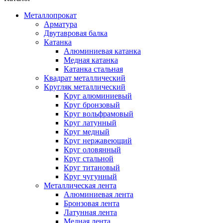
Металлопрокат
Арматура
Двутавровая балка
Катанка
Алюминиевая катанка
Медная катанка
Катанка стальная
Квадрат металлический
Кругляк металлический
Круг алюминиевый
Круг бронзовый
Круг вольфрамовый
Круг латунный
Круг медный
Круг нержавеющий
Круг оловянный
Круг стальной
Круг титановый
Круг чугунный
Металлическая лента
Алюминиевая лента
Бронзовая лента
Латунная лента
Медная лента