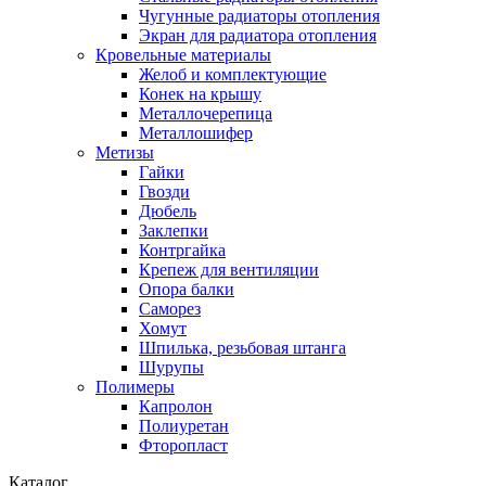
Чугунные радиаторы отопления
Экран для радиатора отопления
Кровельные материалы
Желоб и комплектующие
Конек на крышу
Металлочерепица
Металлошифер
Метизы
Гайки
Гвозди
Дюбель
Заклепки
Контргайка
Крепеж для вентиляции
Опора балки
Саморез
Хомут
Шпилька, резьбовая штанга
Шурупы
Полимеры
Капролон
Полиуретан
Фторопласт
Каталог