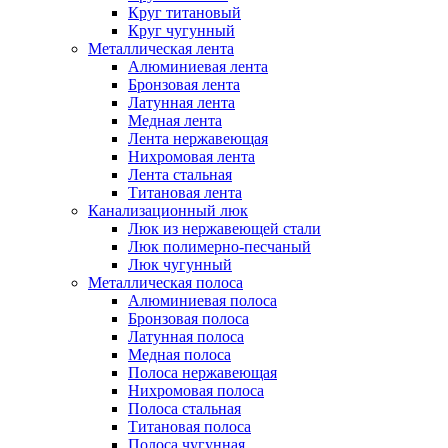
Круг титановый
Круг чугунный
Металлическая лента
Алюминиевая лента
Бронзовая лента
Латунная лента
Медная лента
Лента нержавеющая
Нихромовая лента
Лента стальная
Титановая лента
Канализационный люк
Люк из нержавеющей стали
Люк полимерно-песчаный
Люк чугунный
Металлическая полоса
Алюминиевая полоса
Бронзовая полоса
Латунная полоса
Медная полоса
Полоса нержавеющая
Нихромовая полоса
Полоса стальная
Титановая полоса
Полоса чугунная