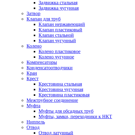
Задвижка стальная
Задвижка чугунная
Затвор
Клапан для труб
Клапан нержавеющий
Клапан пластиковый
Клапан стальной
Клапан чугунный
Колено
Колено пластиковое
Колено чугунное
Компенсаторы
Конденсатоотводчики
Кран
Крест
Крестовина стальная
Крестовина чугунная
Крестовина пластиковая
Межтрубное соединение
Муфта
Муфты для обсадных труб
Муфты, замки, переходники к НКТ
Ниппель
Отвод
Отвод латунный