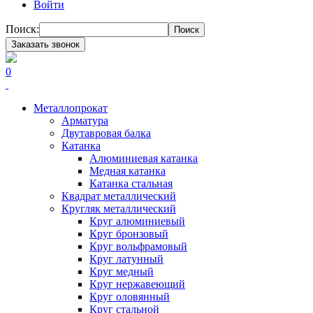
Войти
Поиск:
Поиск
Заказать звонок
0
Металлопрокат
Арматура
Двутавровая балка
Катанка
Алюминиевая катанка
Медная катанка
Катанка стальная
Квадрат металлический
Кругляк металлический
Круг алюминиевый
Круг бронзовый
Круг вольфрамовый
Круг латунный
Круг медный
Круг нержавеющий
Круг оловянный
Круг стальной