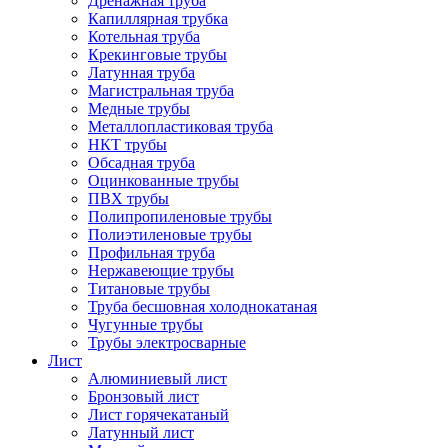
Дренажная труба
Капиллярная трубка
Котельная труба
Крекинговые трубы
Латунная труба
Магистральная труба
Медные трубы
Металлопластиковая труба
НКТ трубы
Обсадная труба
Оцинкованные трубы
ПВХ трубы
Полипропиленовые трубы
Полиэтиленовые трубы
Профильная труба
Нержавеющие трубы
Титановые трубы
Труба бесшовная холоднокатаная
Чугунные трубы
Трубы электросварные
Лист
Алюминиевый лист
Бронзовый лист
Лист горячекатаный
Латунный лист