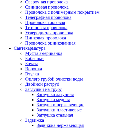
Сварочная проволока
Свинцовая проволока
Проволока с полимерным покрытием
Телеграфная проволока
Проволока торговая
Титановая проволока
Углеродистая проволока
Цинковая проволока
Проволока оцинкованная
Сантехарматура
Муфта американка
Бобышки
Бочата
Воронка
Втулка
Фильтр грубой очистки воды
Двойной раструб
Заглушки на трубу
Заглушка латунная
Заглушка медная
Заглушки нержавеющие
Заглушки пластиковые
Заглушка стальная
Задвижка
Задвижка нержавеющая