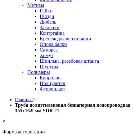
Метизы
Гайки
Гвозди
Дюбель
Заклепки
Контргайка
Крепеж для вентиляции
Опора балки
Саморез
Хомут
Шпилька, резьбовая штанга
Шурупы
Полимеры
Капролон
Полиуретан
Фторопласт
Главная
>
Труба полиэтиленовая безнапорная водопроводная
355х16.9 мм SDR 21
×
Форма авторизации