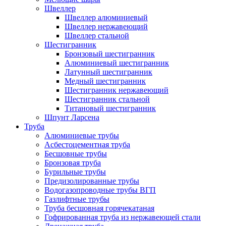
Швеллер
Швеллер алюминиевый
Швеллер нержавеющий
Швеллер стальной
Шестигранник
Бронзовый шестигранник
Алюминиевый шестигранник
Латунный шестигранник
Медный шестигранник
Шестигранник нержавеющий
Шестигранник стальной
Титановый шестигранник
Шпунт Ларсена
Труба
Алюминиевые трубы
Асбестоцементная труба
Бесшовные трубы
Бронзовая труба
Бурильные трубы
Предизолированные трубы
Водогазопроводные трубы ВГП
Газлифтные трубы
Труба бесшовная горячекатаная
Гофрированная труба из нержавеющей стали