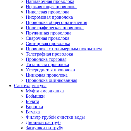
Наплавочная проволока
Нержавеющая проволока
Никелевая проволока
Нихромовая проволока
Проволока общего назначения
Полиграфическая проволока
Пружинная проволока
Сварочная проволока
Свинцовая проволока
Проволока с полимерным покрытием
Телеграфная проволока
Проволока торговая
Титановая проволока
Углеродистая проволока
Цинковая проволока
Проволока оцинкованная
Сантехарматура
Муфта американка
Бобышки
Бочата
Воронка
Втулка
Фильтр грубой очистки воды
Двойной раструб
Заглушки на трубу