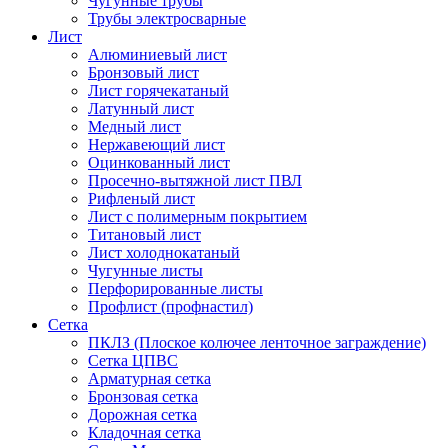
Чугунные трубы
Трубы электросварные
Лист
Алюминиевый лист
Бронзовый лист
Лист горячекатаный
Латунный лист
Медный лист
Нержавеющий лист
Оцинкованный лист
Просечно-вытяжной лист ПВЛ
Рифленый лист
Лист с полимерным покрытием
Титановый лист
Лист холоднокатаный
Чугунные листы
Перфорированные листы
Профлист (профнастил)
Сетка
ПКЛЗ (Плоское колючее ленточное заграждение)
Сетка ЦПВС
Арматурная сетка
Бронзовая сетка
Дорожная сетка
Кладочная сетка