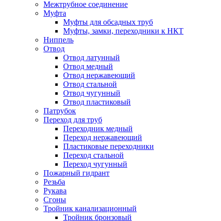
Межтрубное соединение
Муфта
Муфты для обсадных труб
Муфты, замки, переходники к НКТ
Ниппель
Отвод
Отвод латунный
Отвод медный
Отвод нержавеющий
Отвод стальной
Отвод чугунный
Отвод пластиковый
Патрубок
Переход для труб
Переходник медный
Переход нержавеющий
Пластиковые переходники
Переход стальной
Переход чугунный
Пожарный гидрант
Резьба
Рукава
Сгоны
Тройник канализационный
Тройник бронзовый