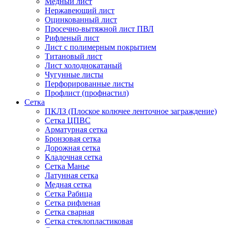
Медный лист
Нержавеющий лист
Оцинкованный лист
Просечно-вытяжной лист ПВЛ
Рифленый лист
Лист с полимерным покрытием
Титановый лист
Лист холоднокатаный
Чугунные листы
Перфорированные листы
Профлист (профнастил)
Сетка
ПКЛЗ (Плоское колючее ленточное заграждение)
Сетка ЦПВС
Арматурная сетка
Бронзовая сетка
Дорожная сетка
Кладочная сетка
Сетка Манье
Латунная сетка
Медная сетка
Сетка Рабица
Сетка рифленая
Сетка сварная
Сетка стеклопластиковая