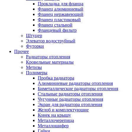
Прокладка для фланца
Фланец алюминиевый
Фланец нержавеющий
Фланец пластиковый
Фланец стальной
Фланцевый фильтр
Штуцер
Элеватор водоструйный
Футорки
Прочее
Радиаторы отопления
Кровельные материалы
Метизы
Полимеры
Пробка радиатора
Алюминиевые радиаторы отопления
Биметаллические радиаторы отопления
Стальные радиаторы отопления
Чугунные радиаторы отопления
Экран для радиатора отопления
Желоб и комплектующие
Конек на крышу
Металлочерепица
Металлошифер
Гайки