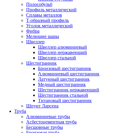
Полособульб
Профиль металлический
Сплавы металлов
Т-образный профиль
Уголок металлический
Фибра
Мелющие шары
Швеллер
Швеллер алюминиевый
Швеллер нержавеющий
Швеллер стальной
Шестигранник
Бронзовый шестигранник
Алюминиевый шестигранник
Латунный шестигранник
Медный шестигранник
Шестигранник нержавеющий
Шестигранник стальной
Титановый шестигранник
Шпунт Ларсена
Труба
Алюминиевые трубы
Асбестоцементная труба
Бесшовные трубы
Бронзовая труба