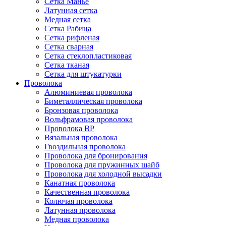
Сетка Манье
Латунная сетка
Медная сетка
Сетка Рабица
Сетка рифленая
Сетка сварная
Сетка стеклопластиковая
Сетка тканая
Сетка для штукатурки
Проволока
Алюминиевая проволока
Биметаллическая проволока
Бронзовая проволока
Вольфрамовая проволока
Проволока ВР
Вязальная проволока
Гвоздильная проволока
Проволока для бронирования
Проволока для пружинных шайб
Проволока для холодной высадки
Канатная проволока
Качественная проволока
Колючая проволока
Латунная проволока
Медная проволока