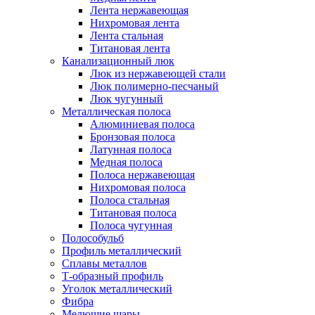
Лента нержавеющая
Нихромовая лента
Лента стальная
Титановая лента
Канализационный люк
Люк из нержавеющей стали
Люк полимерно-песчаный
Люк чугунный
Металлическая полоса
Алюминиевая полоса
Бронзовая полоса
Латунная полоса
Медная полоса
Полоса нержавеющая
Нихромовая полоса
Полоса стальная
Титановая полоса
Полоса чугунная
Полособульб
Профиль металлический
Сплавы металлов
Т-образный профиль
Уголок металлический
Фибра
Мелющие шары