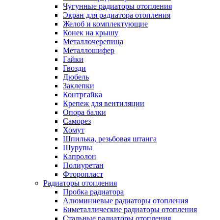
Чугунные радиаторы отопления
Экран для радиатора отопления
Желоб и комплектующие
Конек на крышу
Металлочерепица
Металлошифер
Гайки
Гвозди
Дюбель
Заклепки
Контргайка
Крепеж для вентиляции
Опора балки
Саморез
Хомут
Шпилька, резьбовая штанга
Шурупы
Капролон
Полиуретан
Фторопласт
Радиаторы отопления
Пробка радиатора
Алюминиевые радиаторы отопления
Биметаллические радиаторы отопления
Стальные радиаторы отопления