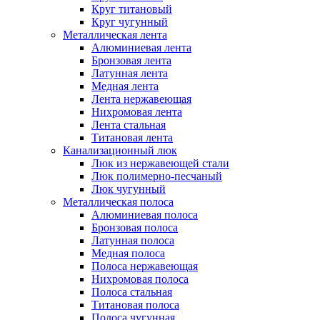
Круг титановый
Круг чугунный
Металлическая лента
Алюминиевая лента
Бронзовая лента
Латунная лента
Медная лента
Лента нержавеющая
Нихромовая лента
Лента стальная
Титановая лента
Канализационный люк
Люк из нержавеющей стали
Люк полимерно-песчаный
Люк чугунный
Металлическая полоса
Алюминиевая полоса
Бронзовая полоса
Латунная полоса
Медная полоса
Полоса нержавеющая
Нихромовая полоса
Полоса стальная
Титановая полоса
Полоса чугунная