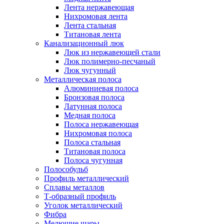
Лента нержавеющая
Нихромовая лента
Лента стальная
Титановая лента
Канализационный люк
Люк из нержавеющей стали
Люк полимерно-песчаный
Люк чугунный
Металлическая полоса
Алюминиевая полоса
Бронзовая полоса
Латунная полоса
Медная полоса
Полоса нержавеющая
Нихромовая полоса
Полоса стальная
Титановая полоса
Полоса чугунная
Полособульб
Профиль металлический
Сплавы металлов
Т-образный профиль
Уголок металлический
Фибра
Мелющие шары