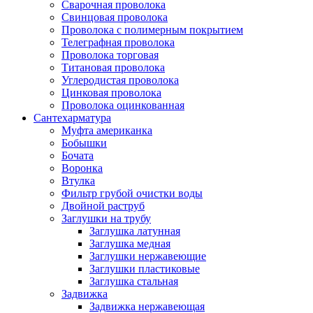
Сварочная проволока
Свинцовая проволока
Проволока с полимерным покрытием
Телеграфная проволока
Проволока торговая
Титановая проволока
Углеродистая проволока
Цинковая проволока
Проволока оцинкованная
Сантехарматура
Муфта американка
Бобышки
Бочата
Воронка
Втулка
Фильтр грубой очистки воды
Двойной раструб
Заглушки на трубу
Заглушка латунная
Заглушка медная
Заглушки нержавеющие
Заглушки пластиковые
Заглушка стальная
Задвижка
Задвижка нержавеющая