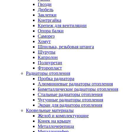
Гвозди
Дюбель
Заклепки
Контргайка
Крепеж для вентиляции
Опора балки
Саморез
Хомут
Шпилька, резьбовая штанга
Шурупы
Капролон
Полиуретан
Фторопласт
Радиаторы отопления
Пробка радиатора
Алюминиевые радиаторы отопления
Биметаллические радиаторы отопления
Стальные радиаторы отопления
Чугунные радиаторы отопления
Экран для радиатора отопления
Кровельные материалы
Желоб и комплектующие
Конек на крышу
Металлочерепица
Металлошифер