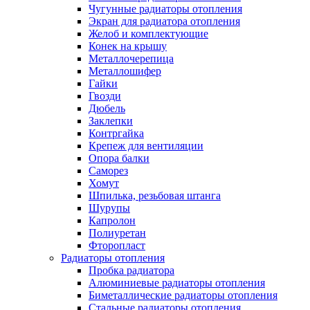
Чугунные радиаторы отопления
Экран для радиатора отопления
Желоб и комплектующие
Конек на крышу
Металлочерепица
Металлошифер
Гайки
Гвозди
Дюбель
Заклепки
Контргайка
Крепеж для вентиляции
Опора балки
Саморез
Хомут
Шпилька, резьбовая штанга
Шурупы
Капролон
Полиуретан
Фторопласт
Радиаторы отопления
Пробка радиатора
Алюминиевые радиаторы отопления
Биметаллические радиаторы отопления
Стальные радиаторы отопления