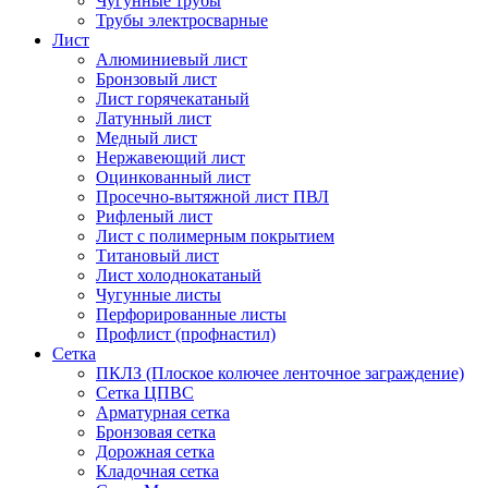
Чугунные трубы
Трубы электросварные
Лист
Алюминиевый лист
Бронзовый лист
Лист горячекатаный
Латунный лист
Медный лист
Нержавеющий лист
Оцинкованный лист
Просечно-вытяжной лист ПВЛ
Рифленый лист
Лист с полимерным покрытием
Титановый лист
Лист холоднокатаный
Чугунные листы
Перфорированные листы
Профлист (профнастил)
Сетка
ПКЛЗ (Плоское колючее ленточное заграждение)
Сетка ЦПВС
Арматурная сетка
Бронзовая сетка
Дорожная сетка
Кладочная сетка