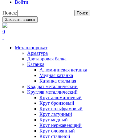
Войти
Поиск:
Поиск
Заказать звонок
0
Металлопрокат
Арматура
Двутавровая балка
Катанка
Алюминиевая катанка
Медная катанка
Катанка стальная
Квадрат металлический
Кругляк металлический
Круг алюминиевый
Круг бронзовый
Круг вольфрамовый
Круг латунный
Круг медный
Круг нержавеющий
Круг оловянный
Круг стальной