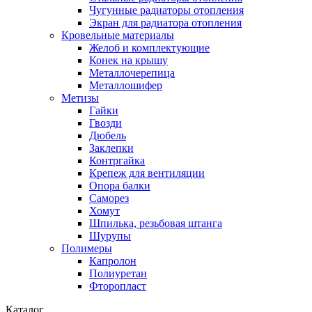
Чугунные радиаторы отопления
Экран для радиатора отопления
Кровельные материалы
Желоб и комплектующие
Конек на крышу
Металлочерепица
Металлошифер
Метизы
Гайки
Гвозди
Дюбель
Заклепки
Контргайка
Крепеж для вентиляции
Опора балки
Саморез
Хомут
Шпилька, резьбовая штанга
Шурупы
Полимеры
Капролон
Полиуретан
Фторопласт
Каталог