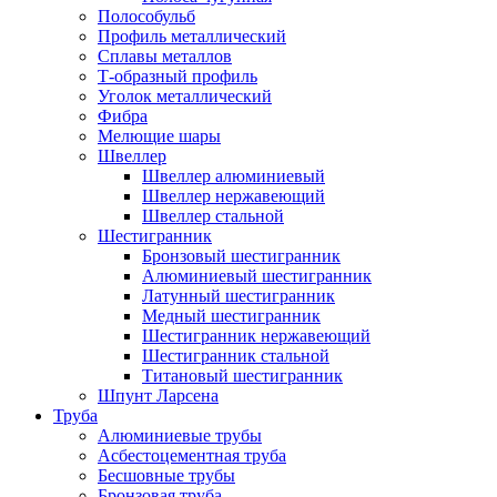
Полособульб
Профиль металлический
Сплавы металлов
Т-образный профиль
Уголок металлический
Фибра
Мелющие шары
Швеллер
Швеллер алюминиевый
Швеллер нержавеющий
Швеллер стальной
Шестигранник
Бронзовый шестигранник
Алюминиевый шестигранник
Латунный шестигранник
Медный шестигранник
Шестигранник нержавеющий
Шестигранник стальной
Титановый шестигранник
Шпунт Ларсена
Труба
Алюминиевые трубы
Асбестоцементная труба
Бесшовные трубы
Бронзовая труба