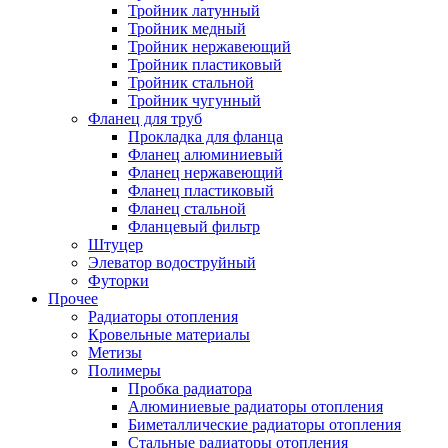
Тройник латунный
Тройник медный
Тройник нержавеющий
Тройник пластиковый
Тройник стальной
Тройник чугунный
Фланец для труб
Прокладка для фланца
Фланец алюминиевый
Фланец нержавеющий
Фланец пластиковый
Фланец стальной
Фланцевый фильтр
Штуцер
Элеватор водоструйный
Футорки
Прочее
Радиаторы отопления
Кровельные материалы
Метизы
Полимеры
Пробка радиатора
Алюминиевые радиаторы отопления
Биметаллические радиаторы отопления
Стальные радиаторы отопления