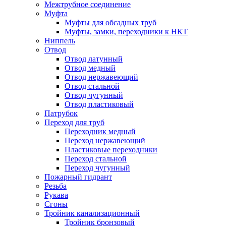
Межтрубное соединение
Муфта
Муфты для обсадных труб
Муфты, замки, переходники к НКТ
Ниппель
Отвод
Отвод латунный
Отвод медный
Отвод нержавеющий
Отвод стальной
Отвод чугунный
Отвод пластиковый
Патрубок
Переход для труб
Переходник медный
Переход нержавеющий
Пластиковые переходники
Переход стальной
Переход чугунный
Пожарный гидрант
Резьба
Рукава
Сгоны
Тройник канализационный
Тройник бронзовый