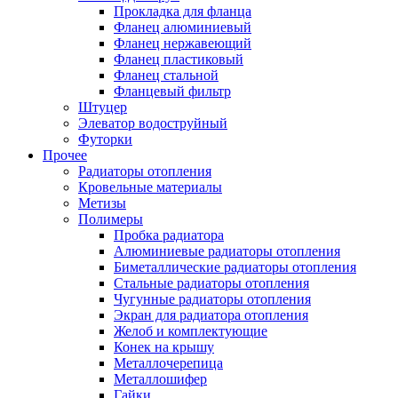
Прокладка для фланца
Фланец алюминиевый
Фланец нержавеющий
Фланец пластиковый
Фланец стальной
Фланцевый фильтр
Штуцер
Элеватор водоструйный
Футорки
Прочее
Радиаторы отопления
Кровельные материалы
Метизы
Полимеры
Пробка радиатора
Алюминиевые радиаторы отопления
Биметаллические радиаторы отопления
Стальные радиаторы отопления
Чугунные радиаторы отопления
Экран для радиатора отопления
Желоб и комплектующие
Конек на крышу
Металлочерепица
Металлошифер
Гайки