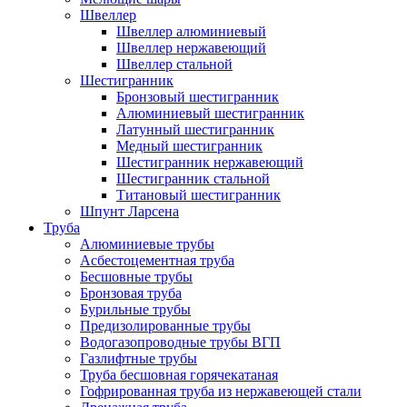
Швеллер
Швеллер алюминиевый
Швеллер нержавеющий
Швеллер стальной
Шестигранник
Бронзовый шестигранник
Алюминиевый шестигранник
Латунный шестигранник
Медный шестигранник
Шестигранник нержавеющий
Шестигранник стальной
Титановый шестигранник
Шпунт Ларсена
Труба
Алюминиевые трубы
Асбестоцементная труба
Бесшовные трубы
Бронзовая труба
Бурильные трубы
Предизолированные трубы
Водогазопроводные трубы ВГП
Газлифтные трубы
Труба бесшовная горячекатаная
Гофрированная труба из нержавеющей стали