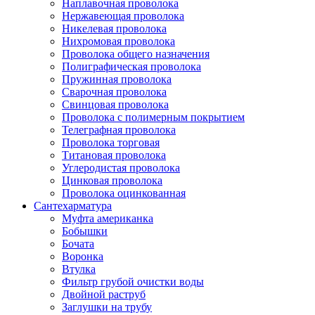
Наплавочная проволока
Нержавеющая проволока
Никелевая проволока
Нихромовая проволока
Проволока общего назначения
Полиграфическая проволока
Пружинная проволока
Сварочная проволока
Свинцовая проволока
Проволока с полимерным покрытием
Телеграфная проволока
Проволока торговая
Титановая проволока
Углеродистая проволока
Цинковая проволока
Проволока оцинкованная
Сантехарматура
Муфта американка
Бобышки
Бочата
Воронка
Втулка
Фильтр грубой очистки воды
Двойной раструб
Заглушки на трубу