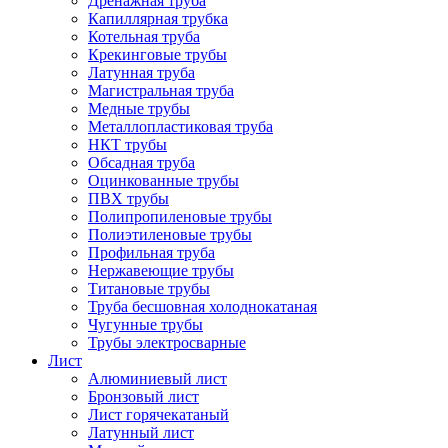
Дренажная труба
Капиллярная трубка
Котельная труба
Крекинговые трубы
Латунная труба
Магистральная труба
Медные трубы
Металлопластиковая труба
НКТ трубы
Обсадная труба
Оцинкованные трубы
ПВХ трубы
Полипропиленовые трубы
Полиэтиленовые трубы
Профильная труба
Нержавеющие трубы
Титановые трубы
Труба бесшовная холоднокатаная
Чугунные трубы
Трубы электросварные
Лист
Алюминиевый лист
Бронзовый лист
Лист горячекатаный
Латунный лист