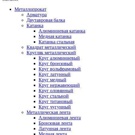
Металлопрокат
Арматура
Двутавровая балка
Катанка
Алюминиевая катанка
Медная катанка
Катанка стальная
Квадрат металлический
Кругляк металлический
Круг алюминиевый
Круг бронзовый
Круг вольфрамовый
Круг латунный
Круг медный
Круг нержавеющий
Круг оловянный
Круг стальной
Круг титановый
Круг чугунный
Металлическая лента
Алюминиевая лента
Бронзовая лента
Латунная лента
Медная лента