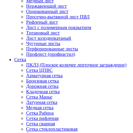
Медный лист
Нержавеющий лист
Оцинкованный лист
Просечно-вытяжной лист ПВЛ
Рифленый лист
Лист с полимерным покрытием
Титановый лист
Лист холоднокатаный
Чугунные листы
Перфорированные листы
Профлист (профнастил)
Сетка
ПКЛЗ (Плоское колючее ленточное заграждение)
Сетка ЦПВС
Арматурная сетка
Бронзовая сетка
Дорожная сетка
Кладочная сетка
Сетка Манье
Латунная сетка
Медная сетка
Сетка Рабица
Сетка рифленая
Сетка сварная
Сетка стеклопластиковая