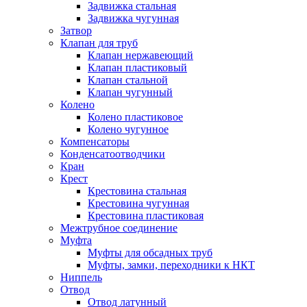
Задвижка стальная
Задвижка чугунная
Затвор
Клапан для труб
Клапан нержавеющий
Клапан пластиковый
Клапан стальной
Клапан чугунный
Колено
Колено пластиковое
Колено чугунное
Компенсаторы
Конденсатоотводчики
Кран
Крест
Крестовина стальная
Крестовина чугунная
Крестовина пластиковая
Межтрубное соединение
Муфта
Муфты для обсадных труб
Муфты, замки, переходники к НКТ
Ниппель
Отвод
Отвод латунный