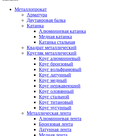
Металлопрокат
Арматура
Двутавровая балка
Катанка
Алюминиевая катанка
Медная катанка
Катанка стальная
Квадрат металлический
Кругляк металлический
Круг алюминиевый
Круг бронзовый
Круг вольфрамовый
Круг латунный
Круг медный
Круг нержавеющий
Круг оловянный
Круг стальной
Круг титановый
Круг чугунный
Металлическая лента
Алюминиевая лента
Бронзовая лента
Латунная лента
Медная лента