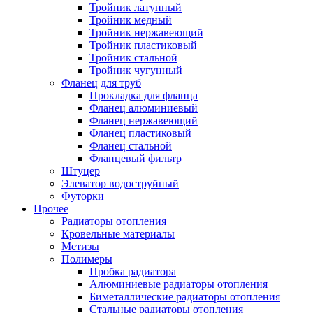
Тройник латунный
Тройник медный
Тройник нержавеющий
Тройник пластиковый
Тройник стальной
Тройник чугунный
Фланец для труб
Прокладка для фланца
Фланец алюминиевый
Фланец нержавеющий
Фланец пластиковый
Фланец стальной
Фланцевый фильтр
Штуцер
Элеватор водоструйный
Футорки
Прочее
Радиаторы отопления
Кровельные материалы
Метизы
Полимеры
Пробка радиатора
Алюминиевые радиаторы отопления
Биметаллические радиаторы отопления
Стальные радиаторы отопления