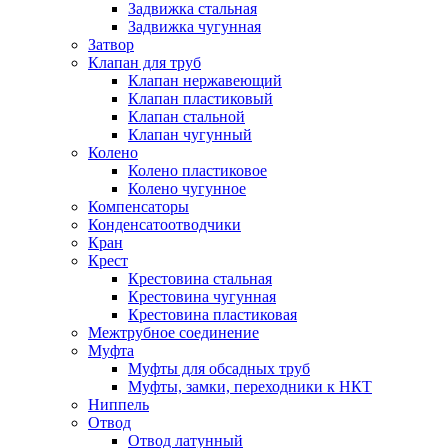
Задвижка стальная
Задвижка чугунная
Затвор
Клапан для труб
Клапан нержавеющий
Клапан пластиковый
Клапан стальной
Клапан чугунный
Колено
Колено пластиковое
Колено чугунное
Компенсаторы
Конденсатоотводчики
Кран
Крест
Крестовина стальная
Крестовина чугунная
Крестовина пластиковая
Межтрубное соединение
Муфта
Муфты для обсадных труб
Муфты, замки, переходники к НКТ
Ниппель
Отвод
Отвод латунный