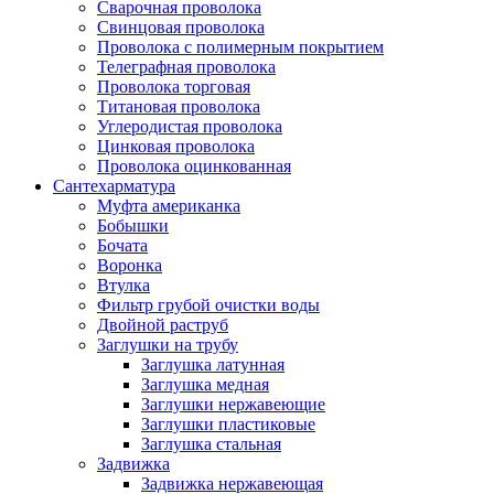
Сварочная проволока
Свинцовая проволока
Проволока с полимерным покрытием
Телеграфная проволока
Проволока торговая
Титановая проволока
Углеродистая проволока
Цинковая проволока
Проволока оцинкованная
Сантехарматура
Муфта американка
Бобышки
Бочата
Воронка
Втулка
Фильтр грубой очистки воды
Двойной раструб
Заглушки на трубу
Заглушка латунная
Заглушка медная
Заглушки нержавеющие
Заглушки пластиковые
Заглушка стальная
Задвижка
Задвижка нержавеющая