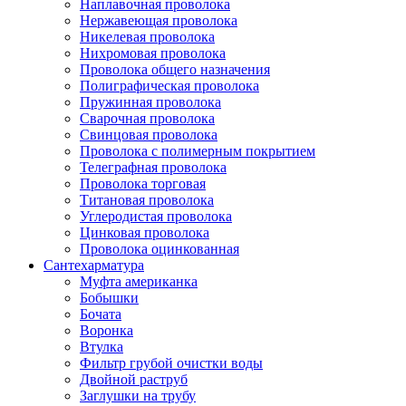
Наплавочная проволока
Нержавеющая проволока
Никелевая проволока
Нихромовая проволока
Проволока общего назначения
Полиграфическая проволока
Пружинная проволока
Сварочная проволока
Свинцовая проволока
Проволока с полимерным покрытием
Телеграфная проволока
Проволока торговая
Титановая проволока
Углеродистая проволока
Цинковая проволока
Проволока оцинкованная
Сантехарматура
Муфта американка
Бобышки
Бочата
Воронка
Втулка
Фильтр грубой очистки воды
Двойной раструб
Заглушки на трубу