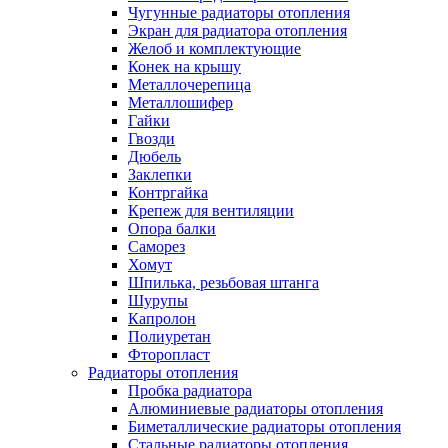
Чугунные радиаторы отопления
Экран для радиатора отопления
Желоб и комплектующие
Конек на крышу
Металлочерепица
Металлошифер
Гайки
Гвозди
Дюбель
Заклепки
Контргайка
Крепеж для вентиляции
Опора балки
Саморез
Хомут
Шпилька, резьбовая штанга
Шурупы
Капролон
Полиуретан
Фторопласт
Радиаторы отопления
Пробка радиатора
Алюминиевые радиаторы отопления
Биметаллические радиаторы отопления
Стальные радиаторы отопления