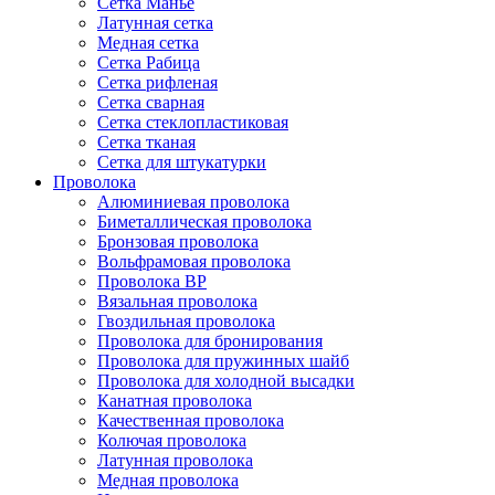
Сетка Манье
Латунная сетка
Медная сетка
Сетка Рабица
Сетка рифленая
Сетка сварная
Сетка стеклопластиковая
Сетка тканая
Сетка для штукатурки
Проволока
Алюминиевая проволока
Биметаллическая проволока
Бронзовая проволока
Вольфрамовая проволока
Проволока ВР
Вязальная проволока
Гвоздильная проволока
Проволока для бронирования
Проволока для пружинных шайб
Проволока для холодной высадки
Канатная проволока
Качественная проволока
Колючая проволока
Латунная проволока
Медная проволока