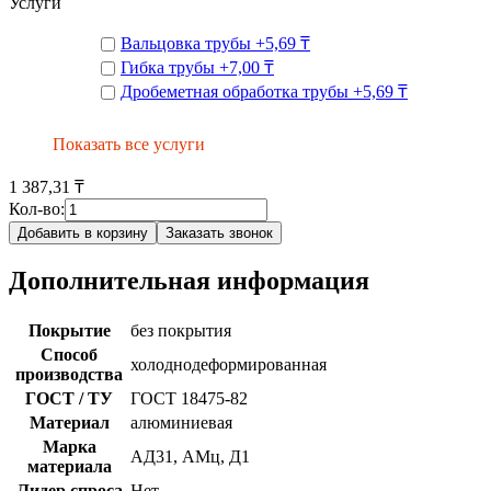
Услуги
Вальцовка трубы
+
5,69 ₸
Гибка трубы
+
7,00 ₸
Дробеметная обработка трубы
+
5,69 ₸
Показать все услуги
1 387,31 ₸
Кол-во:
Добавить в корзину
Заказать звонок
Дополнительная информация
Покрытие
без покрытия
Способ
холоднодеформированная
производства
ГОСТ / ТУ
ГОСТ 18475-82
Материал
алюминиевая
Марка
АД31, АМц, Д1
материала
Лидер спроса
Нет