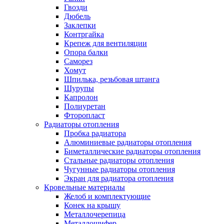
Гвозди
Дюбель
Заклепки
Контргайка
Крепеж для вентиляции
Опора балки
Саморез
Хомут
Шпилька, резьбовая штанга
Шурупы
Капролон
Полиуретан
Фторопласт
Радиаторы отопления
Пробка радиатора
Алюминиевые радиаторы отопления
Биметаллические радиаторы отопления
Стальные радиаторы отопления
Чугунные радиаторы отопления
Экран для радиатора отопления
Кровельные материалы
Желоб и комплектующие
Конек на крышу
Металлочерепица
Металлошифер