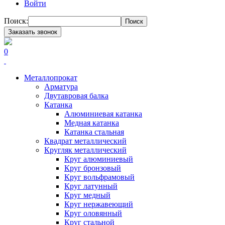
Войти
Поиск:
Поиск
Заказать звонок
0
Металлопрокат
Арматура
Двутавровая балка
Катанка
Алюминиевая катанка
Медная катанка
Катанка стальная
Квадрат металлический
Кругляк металлический
Круг алюминиевый
Круг бронзовый
Круг вольфрамовый
Круг латунный
Круг медный
Круг нержавеющий
Круг оловянный
Круг стальной