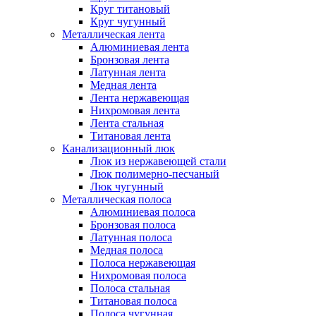
Круг титановый
Круг чугунный
Металлическая лента
Алюминиевая лента
Бронзовая лента
Латунная лента
Медная лента
Лента нержавеющая
Нихромовая лента
Лента стальная
Титановая лента
Канализационный люк
Люк из нержавеющей стали
Люк полимерно-песчаный
Люк чугунный
Металлическая полоса
Алюминиевая полоса
Бронзовая полоса
Латунная полоса
Медная полоса
Полоса нержавеющая
Нихромовая полоса
Полоса стальная
Титановая полоса
Полоса чугунная