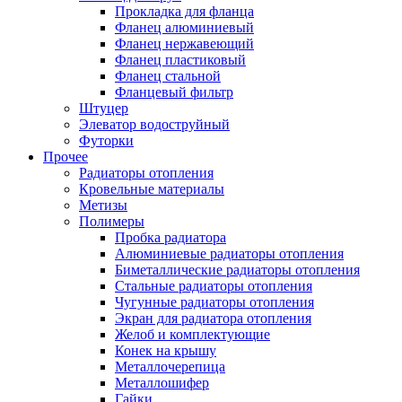
Прокладка для фланца
Фланец алюминиевый
Фланец нержавеющий
Фланец пластиковый
Фланец стальной
Фланцевый фильтр
Штуцер
Элеватор водоструйный
Футорки
Прочее
Радиаторы отопления
Кровельные материалы
Метизы
Полимеры
Пробка радиатора
Алюминиевые радиаторы отопления
Биметаллические радиаторы отопления
Стальные радиаторы отопления
Чугунные радиаторы отопления
Экран для радиатора отопления
Желоб и комплектующие
Конек на крышу
Металлочерепица
Металлошифер
Гайки