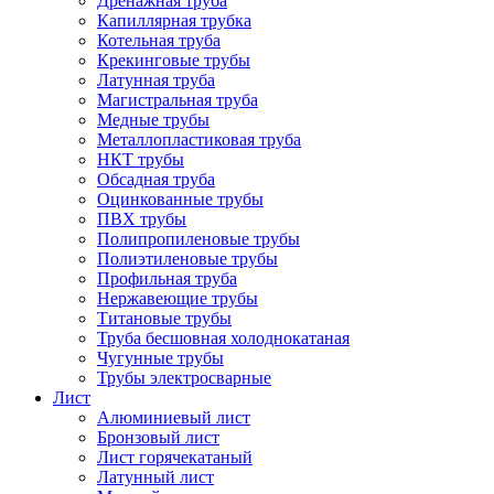
Дренажная труба
Капиллярная трубка
Котельная труба
Крекинговые трубы
Латунная труба
Магистральная труба
Медные трубы
Металлопластиковая труба
НКТ трубы
Обсадная труба
Оцинкованные трубы
ПВХ трубы
Полипропиленовые трубы
Полиэтиленовые трубы
Профильная труба
Нержавеющие трубы
Титановые трубы
Труба бесшовная холоднокатаная
Чугунные трубы
Трубы электросварные
Лист
Алюминиевый лист
Бронзовый лист
Лист горячекатаный
Латунный лист