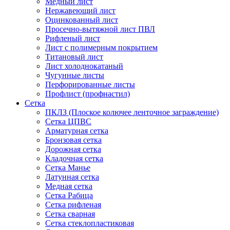
Медный лист
Нержавеющий лист
Оцинкованный лист
Просечно-вытяжной лист ПВЛ
Рифленый лист
Лист с полимерным покрытием
Титановый лист
Лист холоднокатаный
Чугунные листы
Перфорированные листы
Профлист (профнастил)
Сетка
ПКЛЗ (Плоское колючее ленточное заграждение)
Сетка ЦПВС
Арматурная сетка
Бронзовая сетка
Дорожная сетка
Кладочная сетка
Сетка Манье
Латунная сетка
Медная сетка
Сетка Рабица
Сетка рифленая
Сетка сварная
Сетка стеклопластиковая