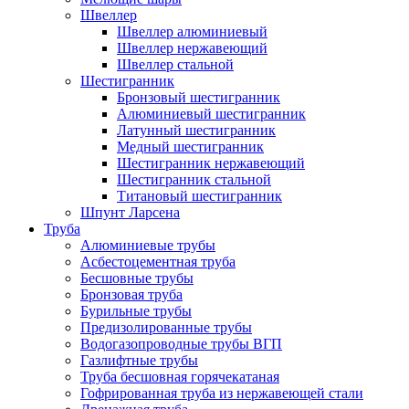
Швеллер
Швеллер алюминиевый
Швеллер нержавеющий
Швеллер стальной
Шестигранник
Бронзовый шестигранник
Алюминиевый шестигранник
Латунный шестигранник
Медный шестигранник
Шестигранник нержавеющий
Шестигранник стальной
Титановый шестигранник
Шпунт Ларсена
Труба
Алюминиевые трубы
Асбестоцементная труба
Бесшовные трубы
Бронзовая труба
Бурильные трубы
Предизолированные трубы
Водогазопроводные трубы ВГП
Газлифтные трубы
Труба бесшовная горячекатаная
Гофрированная труба из нержавеющей стали