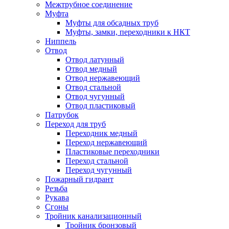
Межтрубное соединение
Муфта
Муфты для обсадных труб
Муфты, замки, переходники к НКТ
Ниппель
Отвод
Отвод латунный
Отвод медный
Отвод нержавеющий
Отвод стальной
Отвод чугунный
Отвод пластиковый
Патрубок
Переход для труб
Переходник медный
Переход нержавеющий
Пластиковые переходники
Переход стальной
Переход чугунный
Пожарный гидрант
Резьба
Рукава
Сгоны
Тройник канализационный
Тройник бронзовый