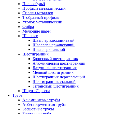
Полособульб
Профиль металлический
Сплавы металлов
Т-образный профиль
Уголок металлический
Фибра
Мелющие шары
Швеллер
Швеллер алюминиевый
Швеллер нержавеющий
Швеллер стальной
Шестигранник
Бронзовый шестигранник
Алюминиевый шестигранник
Латунный шестигранник
Медный шестигранник
Шестигранник нержавеющий
Шестигранник стальной
Титановый шестигранник
Шпунт Ларсена
Труба
Алюминиевые трубы
Асбестоцементная труба
Бесшовные трубы
Бронзовая труба