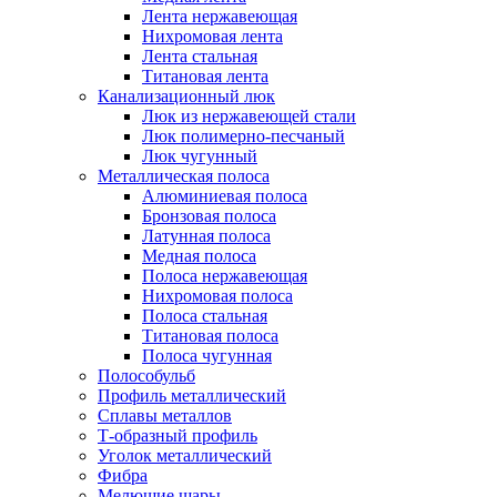
Лента нержавеющая
Нихромовая лента
Лента стальная
Титановая лента
Канализационный люк
Люк из нержавеющей стали
Люк полимерно-песчаный
Люк чугунный
Металлическая полоса
Алюминиевая полоса
Бронзовая полоса
Латунная полоса
Медная полоса
Полоса нержавеющая
Нихромовая полоса
Полоса стальная
Титановая полоса
Полоса чугунная
Полособульб
Профиль металлический
Сплавы металлов
Т-образный профиль
Уголок металлический
Фибра
Мелющие шары