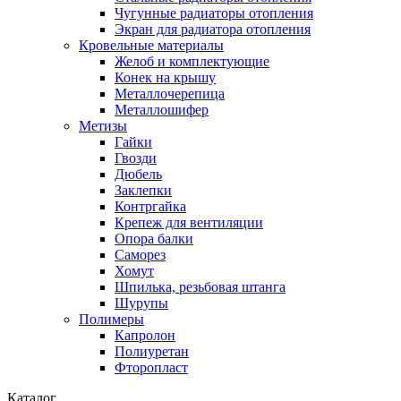
Чугунные радиаторы отопления
Экран для радиатора отопления
Кровельные материалы
Желоб и комплектующие
Конек на крышу
Металлочерепица
Металлошифер
Метизы
Гайки
Гвозди
Дюбель
Заклепки
Контргайка
Крепеж для вентиляции
Опора балки
Саморез
Хомут
Шпилька, резьбовая штанга
Шурупы
Полимеры
Капролон
Полиуретан
Фторопласт
Каталог