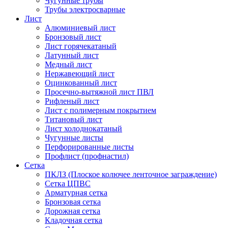
Чугунные трубы
Трубы электросварные
Лист
Алюминиевый лист
Бронзовый лист
Лист горячекатаный
Латунный лист
Медный лист
Нержавеющий лист
Оцинкованный лист
Просечно-вытяжной лист ПВЛ
Рифленый лист
Лист с полимерным покрытием
Титановый лист
Лист холоднокатаный
Чугунные листы
Перфорированные листы
Профлист (профнастил)
Сетка
ПКЛЗ (Плоское колючее ленточное заграждение)
Сетка ЦПВС
Арматурная сетка
Бронзовая сетка
Дорожная сетка
Кладочная сетка