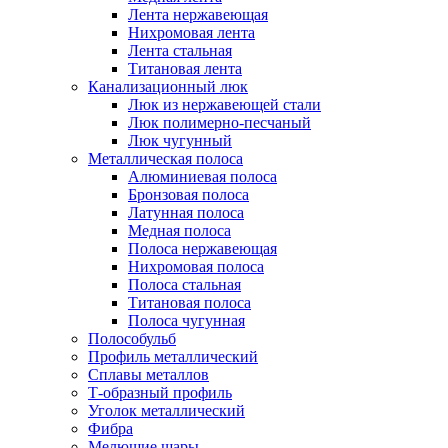
Лента нержавеющая
Нихромовая лента
Лента стальная
Титановая лента
Канализационный люк
Люк из нержавеющей стали
Люк полимерно-песчаный
Люк чугунный
Металлическая полоса
Алюминиевая полоса
Бронзовая полоса
Латунная полоса
Медная полоса
Полоса нержавеющая
Нихромовая полоса
Полоса стальная
Титановая полоса
Полоса чугунная
Полособульб
Профиль металлический
Сплавы металлов
Т-образный профиль
Уголок металлический
Фибра
Мелющие шары