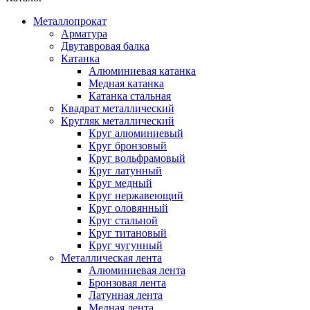
Металлопрокат
Арматура
Двутавровая балка
Катанка
Алюминиевая катанка
Медная катанка
Катанка стальная
Квадрат металлический
Кругляк металлический
Круг алюминиевый
Круг бронзовый
Круг вольфрамовый
Круг латунный
Круг медный
Круг нержавеющий
Круг оловянный
Круг стальной
Круг титановый
Круг чугунный
Металлическая лента
Алюминиевая лента
Бронзовая лента
Латунная лента
Медная лента