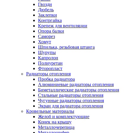
Гвозди
Дюбель
Заклепки
Контргайка
Крепеж для вентиляции
Опора балки
Саморез
Хомут
Шпилька, резьбовая штанга
Шурупы
Капролон
Полиуретан
Фторопласт
Радиаторы отопления
Пробка радиатора
Алюминиевые радиаторы отопления
Биметаллические радиаторы отопления
Стальные радиаторы отопления
Чугунные радиаторы отопления
Экран для радиатора отопления
Кровельные материалы
Желоб и комплектующие
Конек на крышу
Металлочерепица
Металлошифер