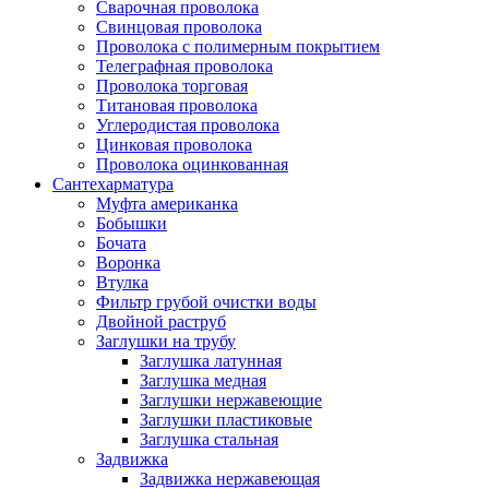
Сварочная проволока
Свинцовая проволока
Проволока с полимерным покрытием
Телеграфная проволока
Проволока торговая
Титановая проволока
Углеродистая проволока
Цинковая проволока
Проволока оцинкованная
Сантехарматура
Муфта американка
Бобышки
Бочата
Воронка
Втулка
Фильтр грубой очистки воды
Двойной раструб
Заглушки на трубу
Заглушка латунная
Заглушка медная
Заглушки нержавеющие
Заглушки пластиковые
Заглушка стальная
Задвижка
Задвижка нержавеющая