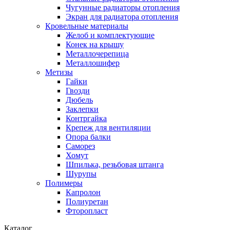
Чугунные радиаторы отопления
Экран для радиатора отопления
Кровельные материалы
Желоб и комплектующие
Конек на крышу
Металлочерепица
Металлошифер
Метизы
Гайки
Гвозди
Дюбель
Заклепки
Контргайка
Крепеж для вентиляции
Опора балки
Саморез
Хомут
Шпилька, резьбовая штанга
Шурупы
Полимеры
Капролон
Полиуретан
Фторопласт
Каталог