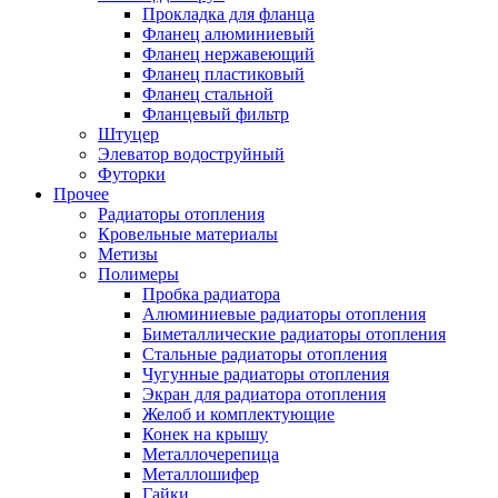
Прокладка для фланца
Фланец алюминиевый
Фланец нержавеющий
Фланец пластиковый
Фланец стальной
Фланцевый фильтр
Штуцер
Элеватор водоструйный
Футорки
Прочее
Радиаторы отопления
Кровельные материалы
Метизы
Полимеры
Пробка радиатора
Алюминиевые радиаторы отопления
Биметаллические радиаторы отопления
Стальные радиаторы отопления
Чугунные радиаторы отопления
Экран для радиатора отопления
Желоб и комплектующие
Конек на крышу
Металлочерепица
Металлошифер
Гайки