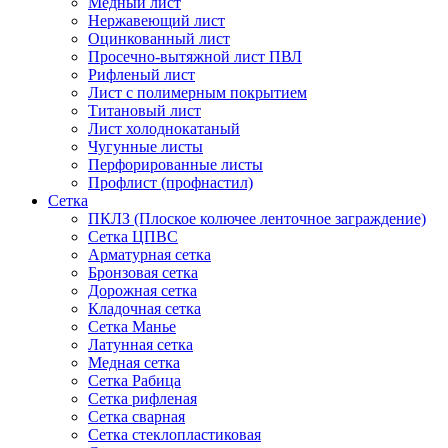
Медный лист
Нержавеющий лист
Оцинкованный лист
Просечно-вытяжной лист ПВЛ
Рифленый лист
Лист с полимерным покрытием
Титановый лист
Лист холоднокатаный
Чугунные листы
Перфорированные листы
Профлист (профнастил)
Сетка
ПКЛЗ (Плоское колючее ленточное заграждение)
Сетка ЦПВС
Арматурная сетка
Бронзовая сетка
Дорожная сетка
Кладочная сетка
Сетка Манье
Латунная сетка
Медная сетка
Сетка Рабица
Сетка рифленая
Сетка сварная
Сетка стеклопластиковая