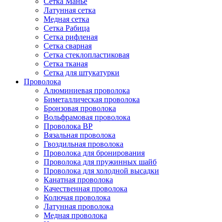
Сетка Манье
Латунная сетка
Медная сетка
Сетка Рабица
Сетка рифленая
Сетка сварная
Сетка стеклопластиковая
Сетка тканая
Сетка для штукатурки
Проволока
Алюминиевая проволока
Биметаллическая проволока
Бронзовая проволока
Вольфрамовая проволока
Проволока ВР
Вязальная проволока
Гвоздильная проволока
Проволока для бронирования
Проволока для пружинных шайб
Проволока для холодной высадки
Канатная проволока
Качественная проволока
Колючая проволока
Латунная проволока
Медная проволока