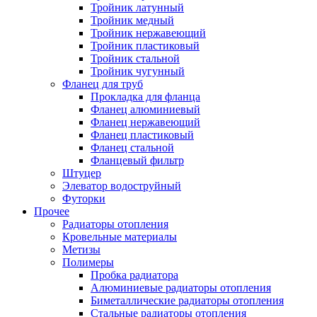
Тройник латунный
Тройник медный
Тройник нержавеющий
Тройник пластиковый
Тройник стальной
Тройник чугунный
Фланец для труб
Прокладка для фланца
Фланец алюминиевый
Фланец нержавеющий
Фланец пластиковый
Фланец стальной
Фланцевый фильтр
Штуцер
Элеватор водоструйный
Футорки
Прочее
Радиаторы отопления
Кровельные материалы
Метизы
Полимеры
Пробка радиатора
Алюминиевые радиаторы отопления
Биметаллические радиаторы отопления
Стальные радиаторы отопления