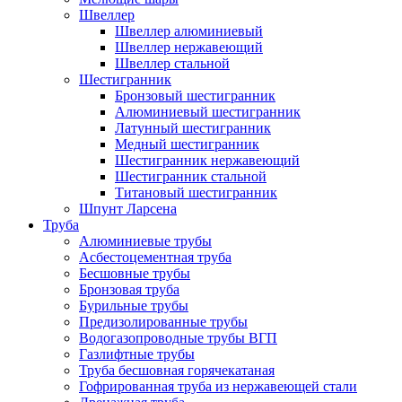
Швеллер
Швеллер алюминиевый
Швеллер нержавеющий
Швеллер стальной
Шестигранник
Бронзовый шестигранник
Алюминиевый шестигранник
Латунный шестигранник
Медный шестигранник
Шестигранник нержавеющий
Шестигранник стальной
Титановый шестигранник
Шпунт Ларсена
Труба
Алюминиевые трубы
Асбестоцементная труба
Бесшовные трубы
Бронзовая труба
Бурильные трубы
Предизолированные трубы
Водогазопроводные трубы ВГП
Газлифтные трубы
Труба бесшовная горячекатаная
Гофрированная труба из нержавеющей стали