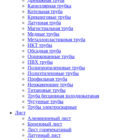
Дренажная труба
Капиллярная трубка
Котельная труба
Крекинговые трубы
Латунная труба
Магистральная труба
Медные трубы
Металлопластиковая труба
НКТ трубы
Обсадная труба
Оцинкованные трубы
ПВХ трубы
Полипропиленовые трубы
Полиэтиленовые трубы
Профильная труба
Нержавеющие трубы
Титановые трубы
Труба бесшовная холоднокатаная
Чугунные трубы
Трубы электросварные
Лист
Алюминиевый лист
Бронзовый лист
Лист горячекатаный
Латунный лист