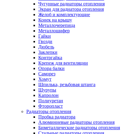
Чугунные радиаторы отопления
Экран для радиатора отопления
Желоб и комплектующие
Конек на крышу
Металлочерепица
Металлошифер
Гайки
Гвозди
Дюбель
Заклепки
Контргайка
Крепеж для вентиляции
Опора балки
Саморез
Хомут
Шпилька, резьбовая штанга
Шурупы
Капролон
Полиуретан
Фторопласт
Радиаторы отопления
Пробка радиатора
Алюминиевые радиаторы отопления
Биметаллические радиаторы отопления
Стальные радиаторы отопления